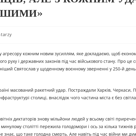
ІШИМИ»
tarzy
 агресору кожним новим зусиллям, яке докладаємо, щоб еконо
о руху і державних законів під час військового стану. Про це 
нніший Святослав у щоденному воєнному зверненні у 250-й день 
раїні масований ракетний удар. Постраждали Харків, Черкаси, П
фраструктурі столиці, внаслідок чого частина міста є без світла
тніх диктаторів знову мільйони людей у всьому світі приречен
 в минулому столітті пережила голодомори і ось за кілька тижні
ре знає, що таке голодна смерть. Але навіть під час війни ми ду