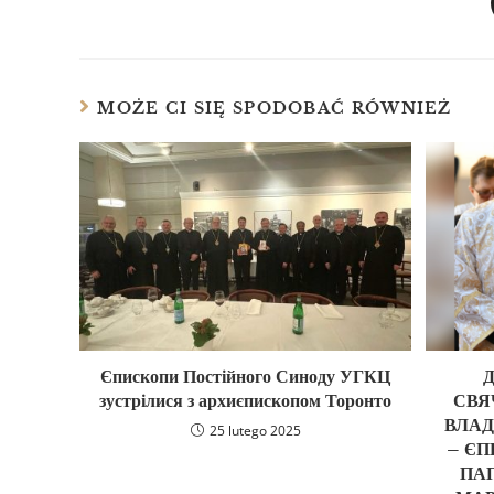
MOŻE CI SIĘ SPODOBAĆ RÓWNIEŻ
Єпископи Постійного Синоду УГКЦ
зустрілися з архиєпископом Торонто
СВЯ
ВЛАД
25 lutego 2025
– ЄП
ПА