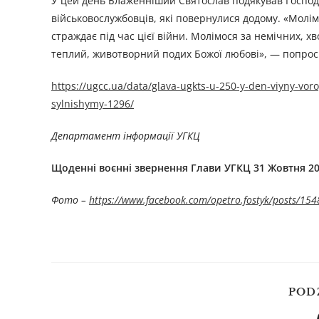
У цей день Блаженніший Святослав подякував Господу Б
військовослужбовців, які повернулися додому. «Молімо
страждає під час цієї війни. Молімося за немічних, х
теплий, животворний подих Божої любові», — попрос
https://ugcc.ua/data/glava-ugkts-u-250-y-den-viyny-v
sylnishymy-1296/
Департамент інформації УГКЦ
Щоденні воєнні звернення Глави УГКЦ
3
1
Жовтня 20
Фото –
https://www.facebook.com/opetro.fostyk/posts/1
POD