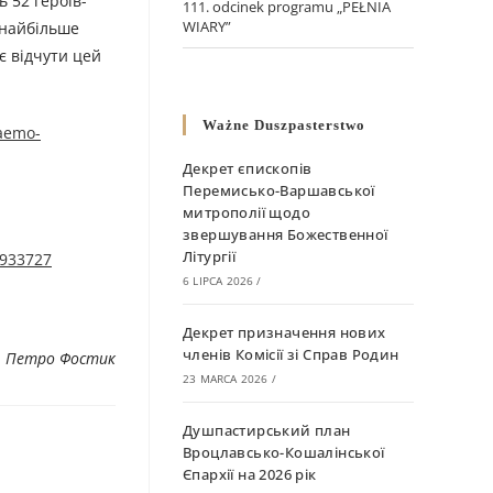
ь 52 героїв-
111. odcinek programu „PEŁNIA
WIARY”
о найбільше
є відчути цей
Ważne Duszpasterstwo
taemo-
Декрет єпископів
Перемисько-Варшавської
митрополії щодо
звершування Божественної
Літургії
7933727
6 LIPCA 2026
/
Декрет призначення нових
членів Комісії зі Справ Родин
. Петро Фостик
23 MARCA 2026
/
Душпастирський план
Вроцлавсько-Кошалінської
Єпархії на 2026 рік