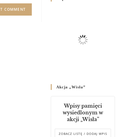
Родин
4 GRUDNIA 2024
/
Декрет владики Володимира
про утворення Комісії до
Справ Молоді та встановленя
складу Катихитичної Комісії
18 PAŹDZIERNIKA 2024
/
Декрет „Проголошення та
оприлюднення постанов
Синоду Єпископів УГКЦ,
який відбувся у Зарваниці, в
Akcja „Wisła”
днях 2-12 липня 2024 р.”
4 PAŹDZIERNIKA 2024
/
Wpisy pamięci
Декрет єпископів
wysiedlonym w
Перемисько-Варшавської
akcji „Wisła”
Митрополії стосовно
звершування Божественної
літургії
ZOBACZ LISTĘ / DODAJ WPIS