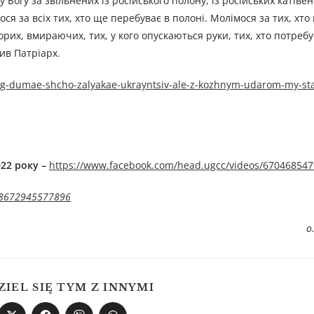
огу за звільнених із російського полону, із російських катівен
ся за всіх тих, хто ще перебуває в полоні. Молімося за тих, хт
ворих, вмираючих, тих, у кого опускаються руки, тих, хто потребу
ив Патріарх.
orog-dumae-shcho-zalyakae-ukrayntsiv-ale-z-kozhnym-udarom-my-s
22 року –
https://www.facebook.com/head.ugcc/videos/67046854
548672945577896
о
ZIEL SIĘ TYM Z INNYMI