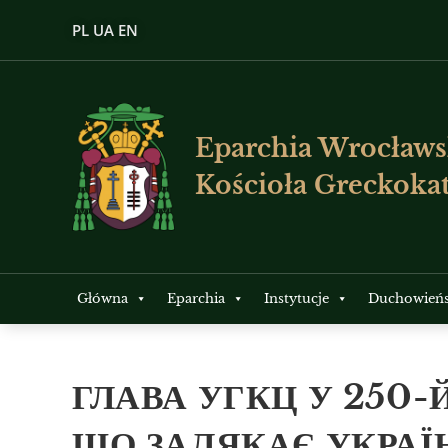
PL
UA
EN
Eparchia Wrocławs
Kościoła Greckokat
Główna
Eparchia
Instytucje
Duchowień
ГЛАВА УГКЦ У 250-
ЩО ЗАЛЯКАЄ УКРАЇ