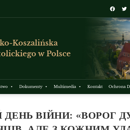
ko-Koszalińska
olickiego w Polsce
stwo
Dokumenty
Multimedia
Kontakt
Ochrona Dz
Й ДЕНЬ ВІЙНИ: «ВОРОГ Д
НЦІВ, АЛЕ З КОЖНИМ У