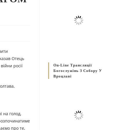
мити
сказав Отець
війни росії
On-Line Трансляції
Богослужінь З Собору У
Вроцлаві
олтава,
і на голод,
в розпочинатиме
маємо про те,