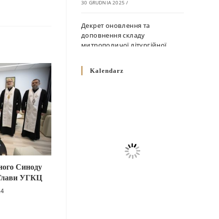
30 GRUDNIA 2025
/
Декрет оновлення та
доповнення складу
митрополичої літургійної
комісії
10 GRUDNIA 2025
/
Kalendarz
Декрет „Норми щодо
вживання священичих риз у
Перемисько-Варшавській
Митрополії”
10 GRUDNIA 2025
/
Декрет про відзначення
Великодня і всіх рухомих
ного Синоду
свят за григоріанським
 Глави УГКЦ
календарем
24
10 GRUDNIA 2025
/
Декрет проголошення та