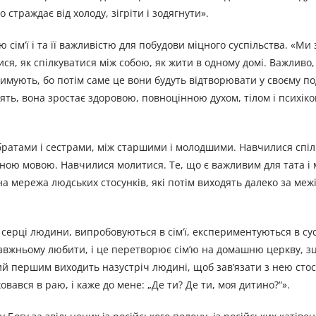
о страждає від холоду, зігріти і зодягнути».
 сім’ї і та її важливістю для побудови міцного суспільства. «Ми
ся, як спілкуватися між собою, як жити в одному домі. Важливо,
римують, бо потім саме це вони будуть відтворювати у своєму 
лять, вона зростає здоровою, повноцінною духом, тілом і психік
братами і сестрами, між старшими і молодшими. Навчилися спіл
дною мовою. Навчилися молитися. Те, що є важливим для тата і 
на мережа людських стосунків, які потім виходять далеко за межі
 серці людини, випробовуються в сім’ї, експериментуються в сус
равжньому любити, і це перетворює сім’ю на домашню церкву, зц
кий першим виходить назустріч людині, щоб зав’язати з нею стос
овався в раю, і каже до мене: „Де ти? Де ти, моя дитино?“».