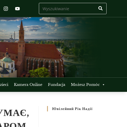
ieci
Kamera Online
Fundacja
Możesz Pomóc
УМАЄ,
Ювілейний Рік Надії
ДАРОМ