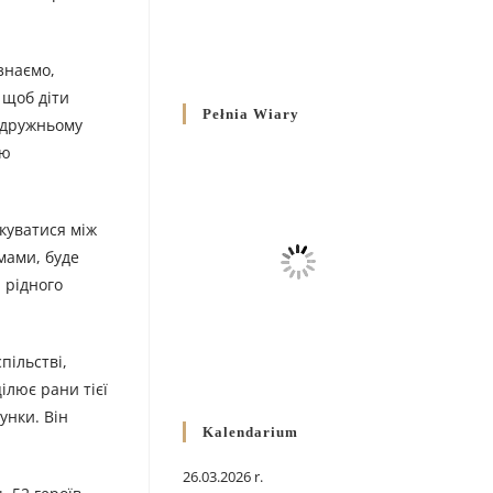
 знаємо,
 щоб діти
Pełnia Wiary
подружньому
ою
куватися між
мами, буде
 рідного
пільстві,
ілює рани тієї
унки. Він
Kalendarium
26.03.2026 r.