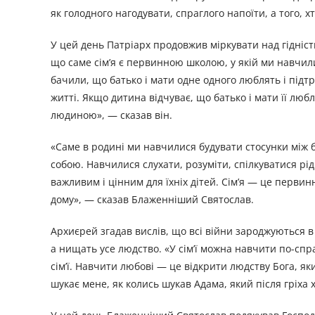
як голодного нагодувати, спраглого напоїти, а того, хт
У цей день Патріарх продовжив міркувати над гідністю
що саме сім’я є первинною школою, у якій ми навчили
бачили, що батько і мати одне одного люблять і підт
житті. Якщо дитина відчуває, що батько і мати її люб
людиною», — сказав він.
«Саме в родині ми навчилися будувати стосунки між 
собою. Навчилися слухати, розуміти, спілкуватися рі
важливим і цінним для їхніх дітей. Сім’я — це первин
дому», — сказав Блаженніший Святослав.
Архиєрей згадав вислів, що всі війни зароджуються в
а нищать усе людство. «У сім’ї можна навчити по-сп
сім’ї. Навчити любові — це відкрити людству Бога, я
шукає мене, як колись шукав Адама, який після гріха х