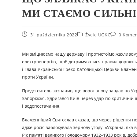
МИ СТАЄМО СИЛЬН
31 października 2022
Życie UGKC
0 Komen
Ми зміцнюємо нашу державу і протистоїмо жахливому
електроенергію, щоб дотримуватися правил дорожньог
і Глава Української Греко-Католицької Церкви Блаже
проти України.
Предстоятель зазначив, що ворог знову завдав по Ук
Запоріжжя. Здригався Київ через удар по критичній ін
і водопостачання.
Блаженніший Святослав сказав, що через рішення нові
адже росія заблокувала зернову угоду. «Україна, яка
Рік пам’яті великого Голодомору 1932–1933 років, доб