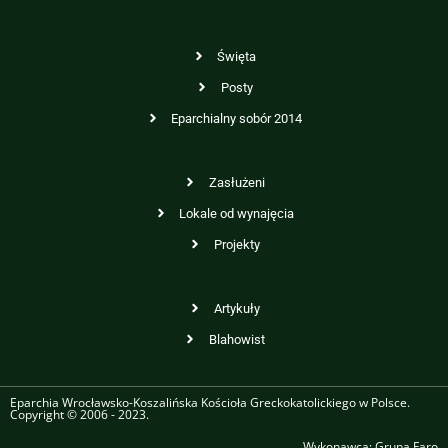
Święta
Posty
Eparchialny sobór 2014
Zasłużeni
Lokale od wynajęcia
Projekty
Artykuły
Blahowist
Eparchia Wrocławsko-Koszalińska Kościoła Greckokatolickiego w Polsce.
Copyright © 2006 - 2023.
Wykonawca:
Grupa Faro