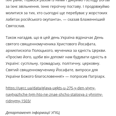
за їхнє звільнення, їхню героїчну поставу. І продовжуймо
молитися за тих, хто сьогодні ще перебуває у жорстоких
лабетах російського окупанта», — сказав Блаженніший
Святослав.
Також нагадав, що в цей день Україна відзначає День
святого священномученика Христового Йосафата,
архиєпископа Полоцького, мученика за єдність Церкви.
«Просімо його, щоби він допоміг нам будувати єдність в
Україні: суспільну, громадську, політичну, церковну.
Святий священномученику Йосафате, випроси для
України Божого благословення!» — попросив Патріарх.
https://ugcc.ua/data/glava-ugkts-u-275-y-den-viyny-
naytyazhche-tym-hto-ne-znae-shcho-stalosya-z-yhnimy-
ridnymy-1503/
Департамент інформації УГКЦ