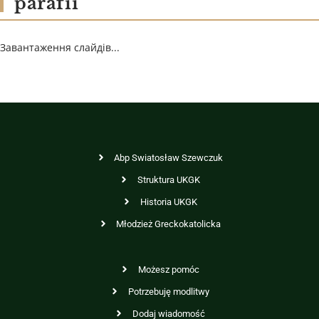
parafii
Завантаження слайдів...
Abp Swiatosław Szewczuk
Struktura UKGK
Historia UKGK
Młodzież Greckokatolicka
Możesz pomóc
Potrzebuję modlitwy
Dodaj wiadomość