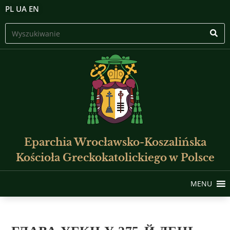
PL
UA
EN
Eparchia Wrocławsko-Koszalińska
Kościoła Greckokatolickiego w Polsce
MENU