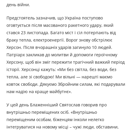
день війни.
Предстоятель зазначив, що Україна поступово
оговтується після масованого ракетного удару, який
стався 23 листопада. Багато міст і сіл потерпають від
браку тепла, електроенергії. Ворог знову обстрілює
Херсон. Після вчорашніх ударів загинуло 10 людей.
Патріарх закликав до молитви й допомоги героїчному
Херсону, щоб він зміг пережити трагічний важкий період
історії. Херсонці кажуть: «Ми без світла, без води, без
тепла, але зі свободою! Ми вільні — нарешті маємо
ковток свободи. Дякуємо Збройним силам, які подарували
нам надію на краще майбутнє».
У цей день Блаженніший Святослав говорив про
внутрішньо переміщених осіб. «Внутрішньо
переміщеним особам, біженцям інколи нелегко
інтегруватися на новому місці – чужі люди, обставини,