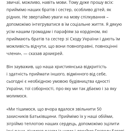
звичаї, можливо, навіть мови. Тому дуже прошу всіх:
приймімо наших братів і сестер, особливо дітей, як
рідних. Не звертаймо уваги на мову спілкування –
допоможімо інтегруватися в їм соціальне життя. Я дякую
усім нашим громадам і парафіям за кордоном, які
приймають братів та сестер зі Сходу України і дають їм
можливість відчути, що вони повноправні, повноцінні
члени», — сказав архиєрей.
Він зауважив, що наша християнська відкритість
і здатність приймати іншого, відмінного від себе,
сьогодні є необхідною умовою будівництва єдності
України, тої соборності, про яку ми так дбаємо і за яку
молимося.
«Ми тішимося, що вчора вдалося звільнити 50
захисників Батьківщини. Приймімо їх у наші обійми,
зігріймо теплотою наших сердець, допоможімо зцілити
їхні рани, тішмося разом із ними і дякуймо Господу Богові