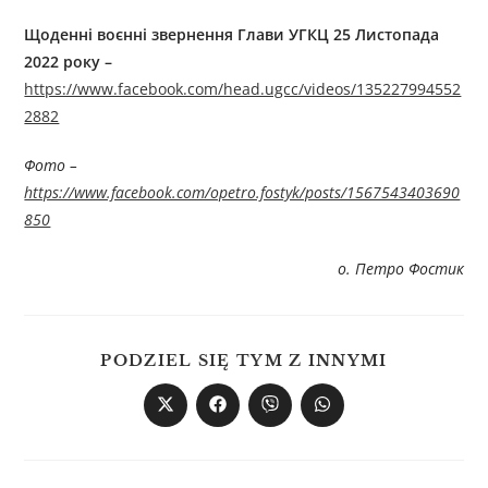
Щоденні воєнні звернення Глави
УГКЦ
2
5
Листопада
2022 року –
https://www.facebook.com/head.ugcc/videos/135227994552
2882
Фото –
https://www.facebook.com/opetro.fostyk/posts/1567543403690
850
о. Петро Фостик
PODZIEL SIĘ TYM Z INNYMI