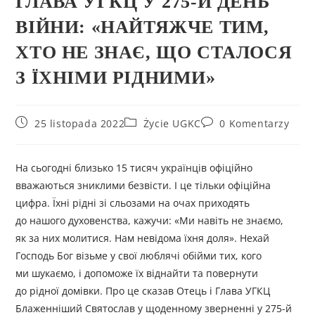
ГЛАВА УГКЦ У 275-Й ДЕНЬ
ВІЙНИ: «НАЙТЯЖЧЕ ТИМ,
ХТО НЕ ЗНАЄ, ЩО СТАЛОСЯ
З ЇХНІМИ РІДНИМИ»
25 listopada 2022
Życie UGKC
0 Komentarzy
На сьогодні близько 15 тисяч українців офіційно
вважаються зниклими безвісти. І це тільки офіційна
цифра. Їхні рідні зі сльозами на очах приходять
до нашого духовенства, кажучи: «Ми навіть не знаємо,
як за них молитися. Нам невідома їхня доля». Нехай
Господь Бог візьме у свої люблячі обійми тих, кого
ми шукаємо, і допоможе їх віднайти та повернути
до рідної домівки. Про це сказав Отець і Глава УГКЦ
Блаженніший Святослав у щоденному зверненні у 275-й