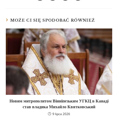
MOŻE CI SIĘ SPODOBAĆ RÓWNIEŻ
Новим митрополитом Вінніпезьким УГКЦ в Канаді
став владика Михайло Квятковський
9 lipca 2026