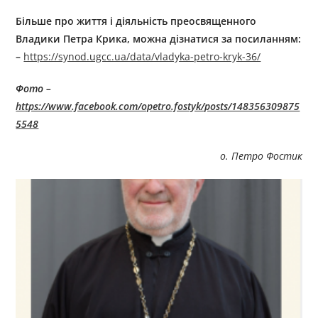
Більше про життя і діяльність преосвященного
Владики
Петра Крика, можна дізнатися за посиланням:
–
https://synod.ugcc.ua/data/vladyka-petro-kryk-36/
Фото –
https://www.facebook.com/opetro.fostyk/posts/148356309875
5548
о. Петро Фостик