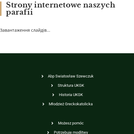
Strony internetowe naszych
parafii
Завантаження слайдів...
Abp Swiatosław Szewczuk
Struktura UKGK
Historia UKGK
Młodzież Greckokatolicka
Możesz pomóc
Potrzebuję modlitwy