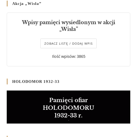
Akcja „Wisła”
Wpisy pamięci wysiedlonym w akcji
„Wisła”
ZOBACZ LISTĘ / DODAJ WPIS
Ilość wpisów: 3865
HOLODOMOR 1932-33
Pamięci ofiar
HOLODOMORU
1932-33 r.