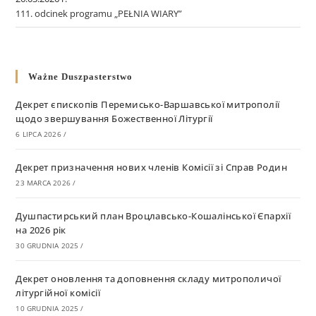
111. odcinek programu „PEŁNIA WIARY”
Ważne Duszpasterstwo
Декрет єпископів Перемисько-Варшавської митрополії
щодо звершування Божественної Літургії
6 LIPCA 2026
/
Декрет призначення нових членів Комісії зі Справ Родин
23 MARCA 2026
/
Душпастирський план Вроцлавсько-Кошалінської Єпархії
на 2026 рік
30 GRUDNIA 2025
/
Декрет оновлення та доповнення складу митрополичої
літургійної комісії
10 GRUDNIA 2025
/