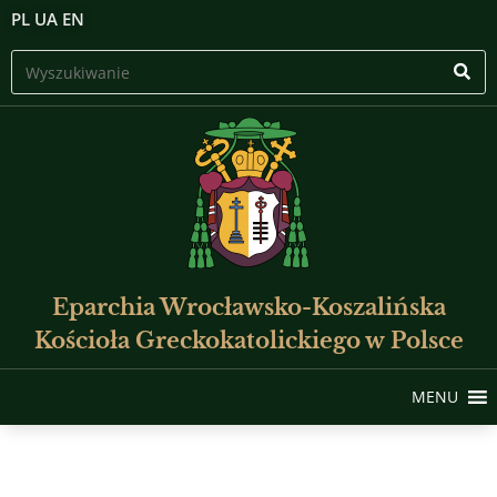
PL
UA
EN
Eparchia Wrocławsko-Koszalińska
Kościoła Greckokatolickiego w Polsce
MENU