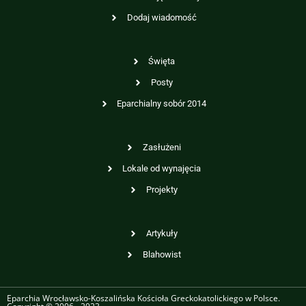
Dodaj wiadomość
Święta
Posty
Eparchialny sobór 2014
Zasłużeni
Lokale od wynajęcia
Projekty
Artykuły
Blahowist
Eparchia Wrocławsko-Koszalińska Kościoła Greckokatolickiego w Polsce.