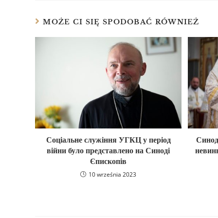
MOŻE CI SIĘ SPODOBAĆ RÓWNIEŻ
Соціальне служіння УГКЦ у період
Синод
війни було представлено на Синоді
невинн
Єпископів
10 września 2023