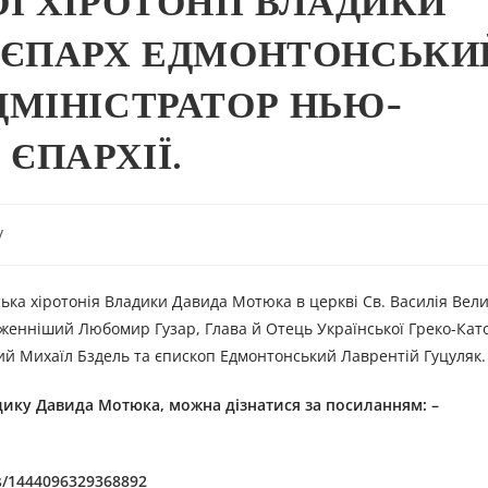
Ї ХІРОТОНІЇ ВЛАДИКИ
 ЄПАРХ ЕДМОНТОНСЬКИ
МІНІСТРАТОР НЬЮ-
ЄПАРХІЇ.
y
ська хіротонія Владики Давида Мотюка в церкві Св. Василія Вели
аженніший Любомир Гузар, Глава й Отець Української Греко-Кат
ий Михаїл Бздель та єпископ Едмонтонський Лаврентій Гуцуляк.
адику
Давида Мотюка
, можна дізнатися за посиланням: –
s/1444096329368892