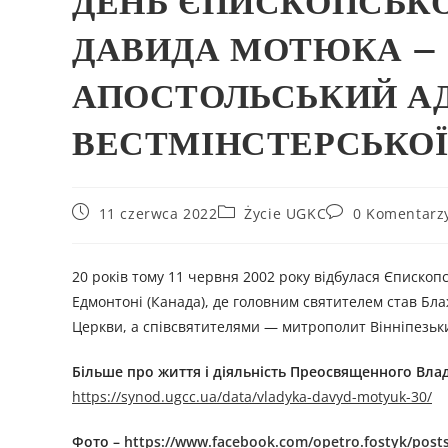
ДЕНЬ ЄПИСКОПСЬКО
ДАВИДА МОТЮКА –
АПОСТОЛЬСЬКИЙ АД
ВЕСТМІНСТЕРСЬКОЇ 
11 czerwca 2022
Życie UGKC
0 Komentarz
20 років тому 11 червня 2002 року відбулася Єпископ
Едмонтоні (Канада), де головним святителем став Бл
Церкви, а співсвятителями — митрополит Вінніпезьк
Більше про життя і діяльність Преосвященного Вл
https://synod.ugcc.ua/data/vladyka-davyd-motyuk-30/
Фото –
https://www.facebook.com/opetro.fostyk/post