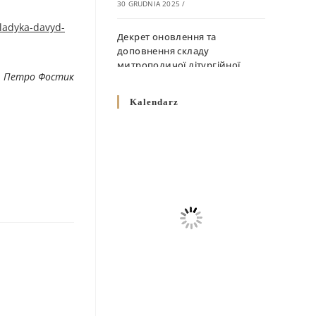
30 GRUDNIA 2025
/
vladyka-davyd-
Декрет оновлення та
доповнення складу
митрополичої літургійної
. Петро Фостик
комісії
10 GRUDNIA 2025
/
Kalendarz
Декрет „Норми щодо
вживання священичих риз у
Перемисько-Варшавській
Митрополії”
10 GRUDNIA 2025
/
Декрет про відзначення
Великодня і всіх рухомих
свят за григоріанським
календарем
10 GRUDNIA 2025
/
Декрет проголошення та