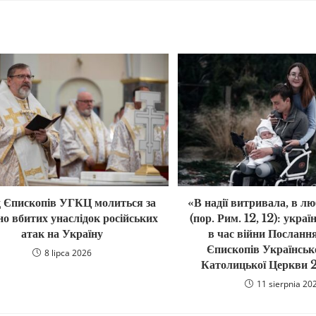
 Єпископів УГКЦ молиться за
«В надії витривала, в лю
о вбитих унаслідок російських
(пор. Рим. 12, 12): укра
атак на Україну
в час війни Посланн
Єпископів Українськ
8 lipca 2026
Католицької Церкви 
11 sierpnia 20