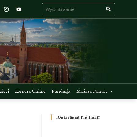
ieci
Kamera Online
Fundacja
Możesz Pomóc
Ювілейний Рік Надії