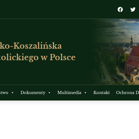
ko-Koszalińska
olickiego w Polsce
stwo
Dokumenty
Multimedia
Kontakt
Ochrona Dz