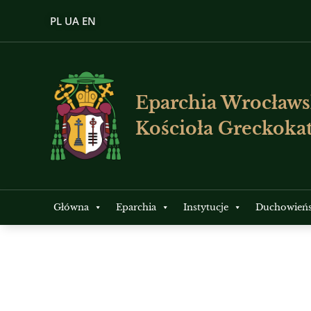
PL
UA
EN
Eparchia Wrocławs
Kościoła Greckokat
Główna
Eparchia
Instytucje
Duchowień