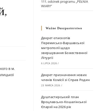
111. odcinek programu „PEŁNIA
WIARY”
Й,
Ważne Duszpasterstwo
Декрет єпископів
Перемисько-Варшавської
митрополії щодо
звершування Божественної
Літургії
6 LIPCA 2026
/
кого в м.
олицької
Декрет призначення нових
членів Комісії зі Справ Родин
23 MARCA 2026
/
Душпастирський план
Вроцлавсько-Кошалінської
Єпархії на 2026 рік