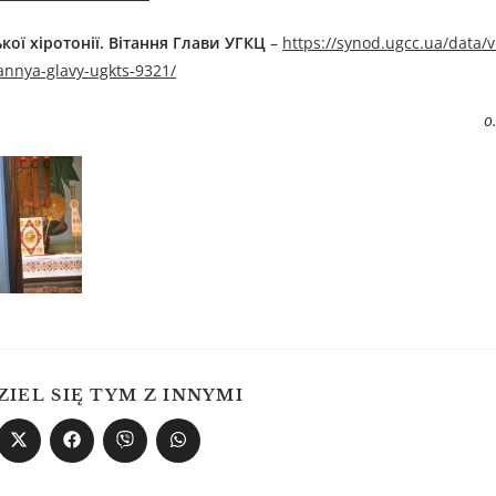
ої хіротонії. Вітання Глави УГКЦ
–
https://synod.ugcc.ua/data/
annya-glavy-ugkts-9321/
о
ZIEL SIĘ TYM Z INNYMI