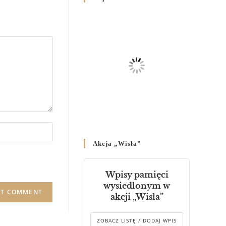
Родин
4 GRUDNIA 2024
/
Декрет владики Володимира
про утворення Комісії до
Справ Молоді та встановленя
складу Катихитичної Комісії
18 PAŹDZIERNIKA 2024
/
Декрет „Проголошення та
оприлюднення постанов
Синоду Єпископів УГКЦ,
який відбувся у Зарваниці, в
Akcja „Wisła”
днях 2-12 липня 2024 р.”
4 PAŹDZIERNIKA 2024
/
Wpisy pamięci
Декрет єпископів
wysiedlonym w
Перемисько-Варшавської
akcji „Wisła”
Митрополії стосовно
звершування Божественної
літургії
ZOBACZ LISTĘ / DODAJ WPIS