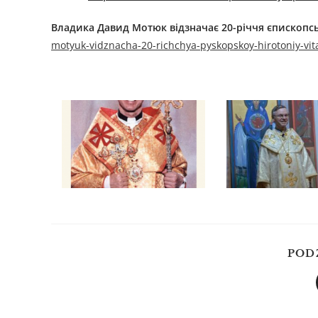
Владика Давид Мотюк відзначає 20-річчя єпископськ
motyuk-vidznacha-20-richchya-pyskopskoy-hirotoniy-vit
POD