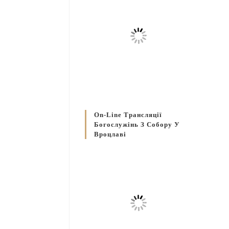
On-Line Трансляції
Богослужінь З Собору У
Вроцлаві