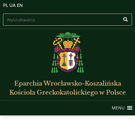
PL
UA
EN
Eparchia Wrocławsko-Koszalińska
Kościoła Greckokatolickiego w Polsce
MENU