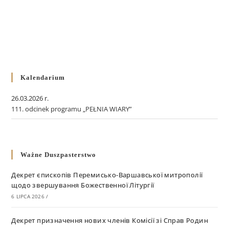
Kalendarium
26.03.2026 r.
111. odcinek programu „PEŁNIA WIARY”
Ważne Duszpasterstwo
Декрет єпископів Перемисько-Варшавської митрополії
щодо звершування Божественної Літургії
6 LIPCA 2026
/
Декрет призначення нових членів Комісії зі Справ Родин