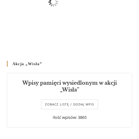
Akcja „Wisła”
Wpisy pamięci wysiedlonym w akcji
„Wisła”
ZOBACZ LISTĘ / DODAJ WPIS
Ilość wpisów: 3865