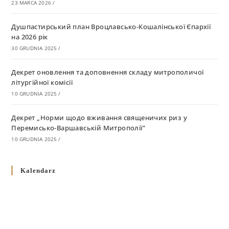
23 MARCA 2026
/
Душпастирський план Вроцлавсько-Кошалінської Єпархії
на 2026 рік
30 GRUDNIA 2025
/
Декрет оновлення та доповнення складу митрополичої
літургійної комісії
10 GRUDNIA 2025
/
Декрет „Норми щодо вживання священичих риз у
Перемисько-Варшавській Митрополії”
10 GRUDNIA 2025
/
Декрет про відзначення Великодня і всіх рухомих свят за
Kalendarz
григоріанським календарем
10 GRUDNIA 2025
/
Декрет проголошення та оприлюдення постанов Синоду
Єпископів УГКЦ як зобов’язуючі на території
Вроцлавсько-Кошалінської Єпархії