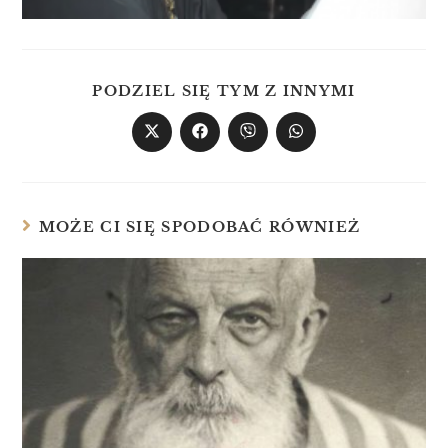
PODZIEL SIĘ TYM Z INNYMI
MOŻE CI SIĘ SPODOBAĆ RÓWNIEŻ