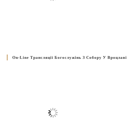
On-Line Трансляції Богослужінь З Собору У Вроцлаві