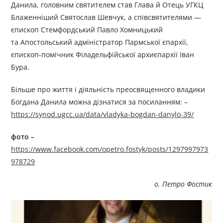
Данила, головним святителем став Глава й Отець УГКЦ
Блаженніший Святослав Шевчук, а співсвятителями —
єпископ Стемфордський Павло Хомницький
та Апостольський адміністратор Пармської єпархії,
єпископ-помічник Філадельфійської архиєпархії Іван
Бура.
Більше про життя і діяльність преосвященного владики
Богдана Данила можна дізнатися за посиланням: –
https://synod.ugcc.ua/data/vladyka-bogdan-danylo-39/
фото –
https://www.facebook.com/opetro.fostyk/posts/1297997973
978729
о. Петро Фостик