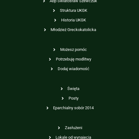
Abp Swiatosław Szewczuk
Struktura UKGK
Historia UKGK
Młodzież Greckokatolicka
Możesz pomóc
Potrzebuję modlitwy
Dodaj wiadomość
Święta
Posty
Eparchialny sobór 2014
Zasłużeni
Lokale od wynajęcia