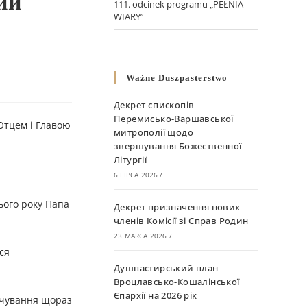
ий
111. odcinek programu „PEŁNIA
WIARY”
Ważne Duszpasterstwo
Декрет єпископів
Перемисько-Варшавської
Отцем і Главою
митрополії щодо
звершування Божественної
Літургії
6 LIPCA 2026
/
ього року Папа
Декрет призначення нових
членів Комісії зі Справ Родин
23 MARCA 2026
/
ся
Душпастирський план
Вроцлавсько-Кошалінської
Єпархії на 2026 рік
вячування щораз