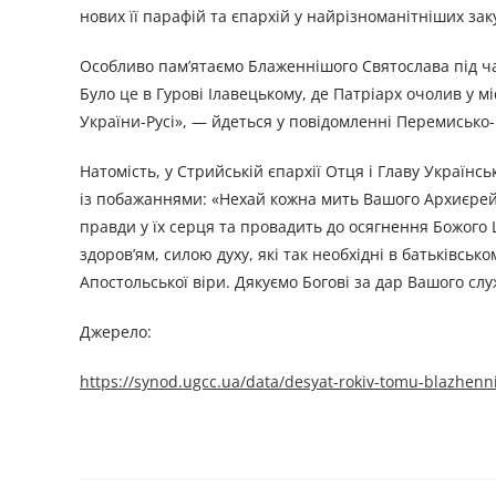
нових її парафій та єпархій у найрізноманітніших заку
Особливо пам’ятаємо Блаженнішого Святослава під час
Було це в Гурові Ілавецькому, де Патріарх очолив у 
України-Русі», — йдеться у повідомленні Перемисько
Натомість, у Стрийській єпархії Отця і Главу Україн
із побажаннями: «Нехай кожна мить Вашого Архиєрейс
правди у їх серця та провадить до осягнення Божог
здоров’ям, силою духу, які так необхідні в батьківсь
Апостольської віри. Дякуємо Богові за дар Вашого слу
Джерело:
https://synod.ugcc.ua/data/desyat-rokiv-tomu-blazhenn