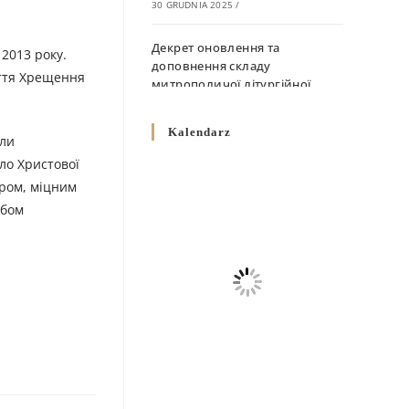
30 GRUDNIA 2025
/
Декрет оновлення та
2013 року.
доповнення складу
іття Хрещення
митрополичої літургійної
комісії
10 GRUDNIA 2025
/
Kalendarz
али
ло Христової
Декрет „Норми щодо
вживання священичих риз у
иром, міцним
Перемисько-Варшавській
рбом
Митрополії”
10 GRUDNIA 2025
/
Декрет про відзначення
Великодня і всіх рухомих
свят за григоріанським
календарем
10 GRUDNIA 2025
/
Декрет проголошення та