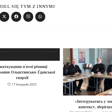
ZIEL SIĘ TYM Z INNYMI
вяткування пʼятої річниці
вання Ольштинсько-Ґданської
єпархії
17 listopada 2025
«Інтегруватись у л
контекст, зберігш