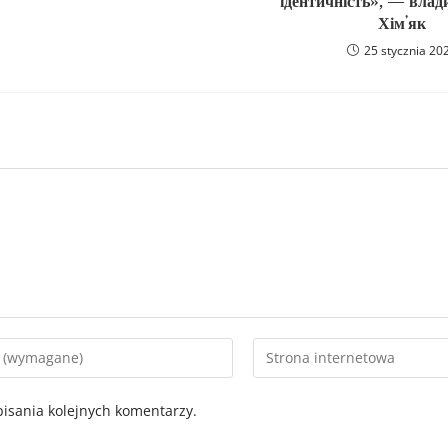
ідентичність», — влад
Хімʼяк
25 stycznia 20
isania kolejnych komentarzy.