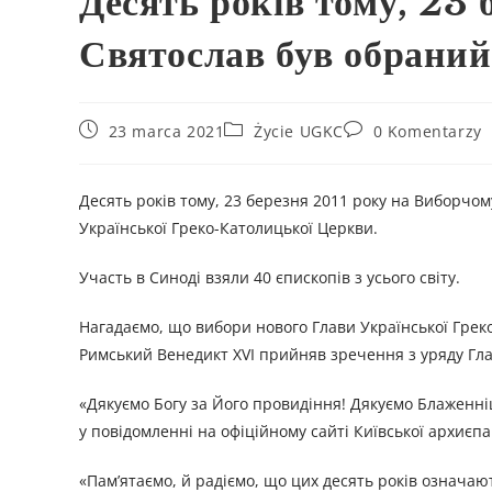
Десять років тому, 23
Святослав був обрани
23 marca 2021
Życie UGKC
0 Komentarzy
Десять років тому, 23 березня 2011 року на Виборчо
Української Греко-Католицької Церкви.
Участь в Синоді взяли 40 єпископів з усього світу.
Нагадаємо, що вибори нового Глави Української Греко
Римський Венедикт XVI прийняв зречення з уряду Гл
«Дякуємо Богу за Його провидіння! Дякуємо Блаженнішо
у повідомленні на офіційному сайті Київської архиєпа
«Пам’ятаємо, й радіємо, що цих десять років означа