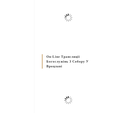
On-Line Трансляції
Богослужінь З Собору У
Вроцлаві