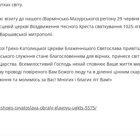
тках світу.
 візиту до нашого (Вармінсько-Мазурського) регіону 29 червня 
місцевій церкві Воздвиження Чесного Хреста святкування 1025-л
-Варшавської митрополії.
ської Греко-Католицької Церкви Блаженнішого Святослава привіт
ького служіння стане благословенням для вірних, принесе світ
о Царства. Всемилостивий Господь нехай сповнює Ваше життя м
кому проводі повіреного Вам Божого люду та в діленні цінним ска
жіння та молимось за Вас! Многих і благих літ Вам!»
ishogo-svyatoslava-obraly-glavoyu-ugkts-5575/