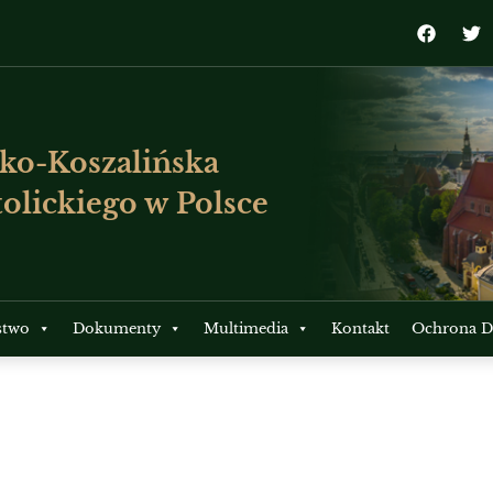
ko-Koszalińska
olickiego w Polsce
stwo
Dokumenty
Multimedia
Kontakt
Ochrona Dz