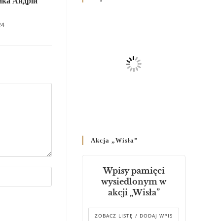
ика Андрій
Родин
4 GRUDNIA 2024
/
24
Декрет владики Володимира
про утворення Комісії до
Справ Молоді та встановленя
складу Катихитичної Комісії
18 PAŹDZIERNIKA 2024
/
Декрет „Проголошення та
оприлюднення постанов
Синоду Єпископів УГКЦ,
який відбувся у Зарваниці, в
Akcja „Wisła”
днях 2-12 липня 2024 р.”
4 PAŹDZIERNIKA 2024
/
Wpisy pamięci
Декрет єпископів
wysiedlonym w
Перемисько-Варшавської
akcji „Wisła”
Митрополії стосовно
звершування Божественної
літургії
ZOBACZ LISTĘ / DODAJ WPIS