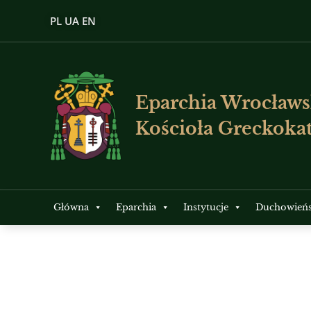
PL
UA
EN
Eparchia Wrocławs
Kościoła Greckokat
Główna
Eparchia
Instytucje
Duchowień