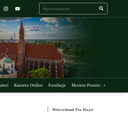
ieci
Kamera Online
Fundacja
Możesz Pomóc
Ювілейний Рік Надії