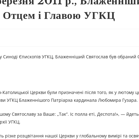
 березня 2011 р., Блаженніш
й Отцем і Главою УГКЦ
му Синоді Єпископів УГКЦ, Блаженніший Святослав був обраний 
-Католицької Церкви були призначені після того, як у лютому ц
ави УГКЦ Блаженнішого Патріарха кардинала Любомира Гузара.
му Святославу за Ваше: „Так“. Іс полла еті, Деспота!», — йдеть
рхії УГКЦ.
ють різке розцвітання нашої Церкви у глобальному вимірі та ос