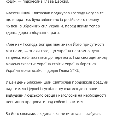
ході!», — підкреслив Глава Церкви.
Блаженніший Святослав подякував Господу Богу за те,
що вчора теж було звільнено із російського полону
45 воїнів Збройних сил України, перед якими тепер
«довга дорога лікування ран».
«Але нам Господь Бог дає явні знаки Його присутності
між нами, — знаки того, що Україна невтомно, день
за днем, наближається до перемоги. І ми сьогодні знову
можемо сказати: Україна стоїть! Україна бореться!
Україна молиться!», — додав Глава УГКЦ.
У цей день Блаженніший Святослав продовжив роздуми
над тим, як Церкві і суспільству взятися до справи
відбудови людського серця і наголосив на необхідності
невпинно працювати над собою і вчитися.
За його словами, людина, яка не вчиться — забуває,