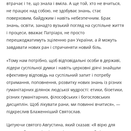
втрачає і те, що знала і вміла. А ще той, хто не вчиться,
не працює над собою, не здобуває знань, стає
поверховим, байдужим і навіть небезпечним. Брак
знань, освіти, занадто вузький погляд на суспільне життя
і процеси, вважає Патріарх, не просто
перешкоджатимуть зціленню ран України, а й можуть
завдавати нових ран і спричиняти новий біль.
«Тому нам потрібно, щоб відповідальні особи в державі,
лідери суспільної думки і навіть церковні діячі знайшли
ефективну відповідь на суспільний запит і потребу
отримання, поповнення, розвитку нових знань із різних
гуманітарних ділянок людської мудрості: етики, біоетики,
різних гуманітарних, філософських і богословських
дисциплін. Щоб лікувати рани, ми повинні вчитися», —
підкреслив Блаженніший Святослав.
Цитуючи святого Августина, який сказав: «Я вірю для