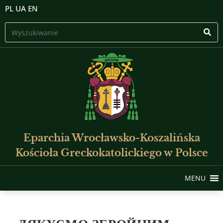
PL
UA
EN
Eparchia Wrocławsko-Koszalińska
Kościoła Greckokatolickiego w Polsce
MENU