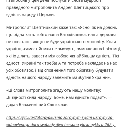
і запросив у цей день послухати слова мудрості
праведного митрополита Андрея Шептицького про
єдність народу і Церкви.
Митрополит Шептицький каже так: «Ясно, як на долоні,
що рідна хата, тобто наша Батьківщина, наша держава
не повстане, якщо не буде українського моноліту. Коли
українці-самостійники не зможуть, оминаючи всі різниці,
які їх ділять, завести між собою якнайбільшу єдність. Тієї
єдності Україні так треба! А та потреба накладає на нас
усіх обов’язок, і від сповнення того обов’язку будувати
єдність нашого народу залежить майбутнє України».
«Ці слова митрополита згадують нашу молитву:
„В єдності сила народу. Боже, нам єдність подай“», —
додав Блаженніший Святослав.
https://ugcc.ua/data/dyakuemo-zbroynym-sylam-ukrayny-za-
vidnovlennya-daru-svobody-dlya-hersonu-glava-ugkts-u-262-y-