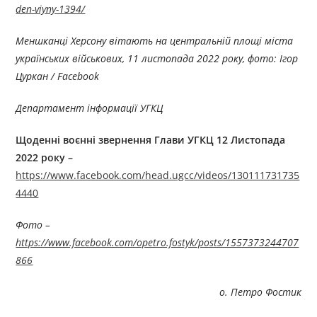
den-viyny-1394/
Меншканці Херсону вітають на центральній площі міста
українських військових, 11 листопада 2022 року, фото: Ігор
Цуркан / Facebook
Департамент інформації УГКЦ
Щоденні воєнні звернення Глави УГКЦ
1
2
Листопада
2022 року –
https://www.facebook.com/head.ugcc/videos/130111731735
4440
Фото –
https://www.facebook.com/opetro.fostyk/posts/1557373244707
866
о. Петро Фостик