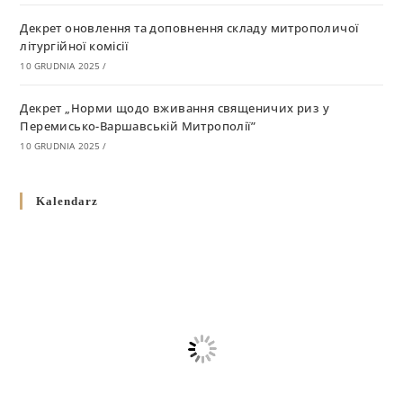
Декрет оновлення та доповнення складу митрополичої
літургійної комісії
10 GRUDNIA 2025
/
Декрет „Норми щодо вживання священичих риз у
Перемисько-Варшавській Митрополії”
10 GRUDNIA 2025
/
Декрет про відзначення Великодня і всіх рухомих свят за
Kalendarz
григоріанським календарем
10 GRUDNIA 2025
/
Декрет проголошення та оприлюдення постанов Синоду
Єпископів УГКЦ як зобов’язуючі на території
Вроцлавсько-Кошалінської Єпархії
5 LISTOPADA 2025
/
Душпастирський план Вроцлавсько-Кошалінської єпархії
на 2025 рік