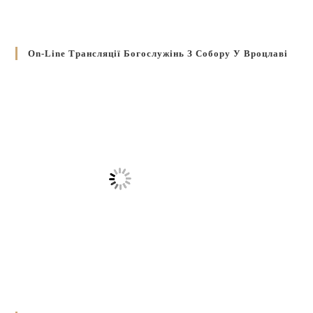
On-Line Трансляції Богослужінь З Собору У Вроцлаві