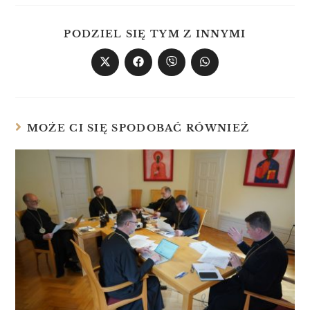
PODZIEL SIĘ TYM Z INNYMI
MOŻE CI SIĘ SPODOBAĆ RÓWNIEŻ