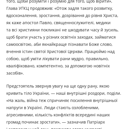
того, щоби розуміти і розумію для того, щоб вірити»,
Глава УГКЦ продовжив: «Отож задля такого розвитку,
вдосконалення, зростання, дозрівання до рівня Христа,
як каже апостол Павло, священнослужителі, медики
та всі християни покликані не шкодувати часу й зусиль,
щоб брати участь у різних освітніх заходах, займатися
самоосвітою, аби якнайкраще пізнавати Боже слово,
вчення істин святої Христової Церкви. Працюймо над
собою, щоб уміти лікувати рани мудро, правильно,
кваліфіковано, компетентно, за допомогою новітніх
засобів».
Предстоятель звернув увагу на ще одну рану, якою
кривить тіло України, — наші внутрішні роздори, поділи.
«На жаль, війна теж спричиняє посилення внутрішньої
напруги в Україні. Люди стають озлобленими,
агресивними, кількість конфліктів всередині наших
громад починає зростати», — зазначив Патріарх