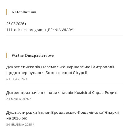
Kalendarium
26.03.2026 r.
111. odcinek programu „PEŁNIA WIARY”
Ważne Duszpasterstwo
Декрет єпископів Перемисько-Варшавської митрополії
щодо звершування Божественної Літургії
6 LIPCA 2026
/
Декрет призначення нових членів Комісії зі Справ Родин
23 MARCA 2026
/
Душпастирський план Вроцлавсько-Кошалінської Єпархії
на 2026 рік
30 GRUDNIA 2025
/