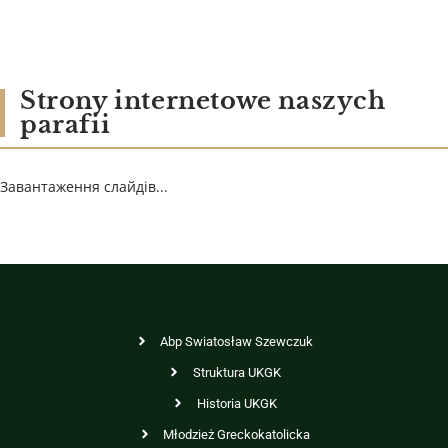
Strony internetowe naszych
parafii
Завантаження слайдів...
Abp Swiatosław Szewczuk
Struktura UKGK
Historia UKGK
Młodzież Greckokatolicka