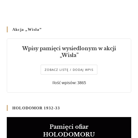
Akcja „Wisła”
Wpisy pamięci wysiedlonym w akcji
„Wisła”
ZOBACZ LISTĘ / DODAJ WPIS
Ilość wpisów: 3865
HOLODOMOR 1932-33
Pamięci ofiar
HOLODOMORU