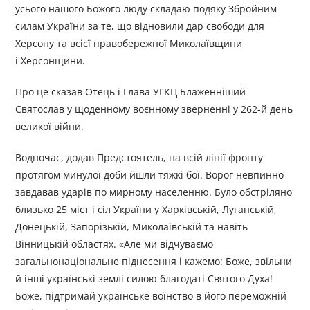
усього нашого Божого люду складаю подяку Збройним
силам України за те, що відновили дар свободи для
Херсону та всієї правобережної Миколаївщини
і Херсонщини.
Про це сказав Отець і Глава УГКЦ Блаженніший
Святослав у щоденному воєнному зверненні у 262-й день
великої війни.
Водночас, додав Предстоятель, на всій лінії фронту
протягом минулої доби йшли тяжкі бої. Ворог невпинно
завдавав ударів по мирному населенню. Було обстріляно
близько 25 міст і сіл України у Харківській, Луганській,
Донецькій, Запорізькій, Миколаївській та навіть
Вінницькій областях. «Але ми відчуваємо
загальнонаціональне піднесення і кажемо: Боже, звільни
й інші українські землі силою благодаті Святого Духа!
Боже, підтримай українське воїнство в його переможній