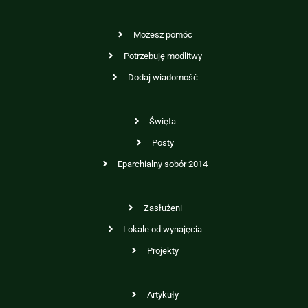
Możesz pomóc
Potrzebuję modlitwy
Dodaj wiadomość
Święta
Posty
Eparchialny sobór 2014
Zasłużeni
Lokale od wynajęcia
Projekty
Artykuły