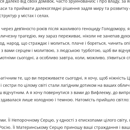
 далеко від своїх домівок, часто зруйнованих; і про владу, за я
 часи та приймати далекоглядні рішення задля миру та розвитку 
руктур у містах і селах.
ю, через дев’яносто років після жахливого геноциду Голодомору,
ичезну трагедію, яку зараз переживає, ніколи не занепав духом
д, народ, що страждає і молиться, плаче і бореться, чинить опір
з вами серцем і молитвою, з людською турботою, щоб ви відчув
отніми сьогодні, а особливо завтра, коли, можливо, з’явиться с
трагічним те, що ви переживаєте сьогодні, я хочу, щоб ніжність 
 сестри по цілому світі стали лагідним дотиком на ваших обличч
ьш відчутним. А я хочу повернутися з вами до Вифлеєму, до випр
що здавалася лише холодною і темною. Натомість прийшло світло:
ми. Її Непорочному Серцю, у єдності з єпископами цілого світу,
 Росію. Її Материнському Серцю приношу ваші страждання і ваші 