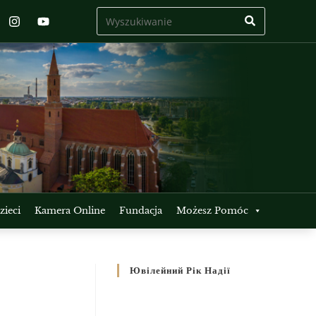
ieci
Kamera Online
Fundacja
Możesz Pomóc
Ювілейний Рік Надії