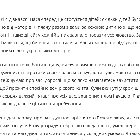
кі я дізнався. Насамперед це стосується дітей: скільки дітей бул
ано від матерів! Я плачу разом з вами за кожною дитиною, що ч
сотні інших дітей: у кожній з них зазнало поразки усе людство. З
і моляться, щоби вони закінчилися. Але як можна не відчувати 
ірним є біль українських матерів.
захистити свою батьківщину, ви були змушені взяти до рук збр
ужини, які втратили своїх чоловіків і, кусаючи губи, мовчки, з г
тей; думаю про вас, дорослі, що всіляко намагаєтесь захистити 
 щоб прожити спокійно вечір свого життя, були вкинуті у кроміш
х серцях важкий тягар; про усіх вас, зранених тілом і душею. Я 
як ви долаєте ці тяжкі випробування.
ь для народу; про вас, душпастирі святого Божого люду, які ча
дьми, несучи Божу розраду та братню солідарність, уміло пер
огти та нагодувати тих, хто опинився у складних умовах. Я так