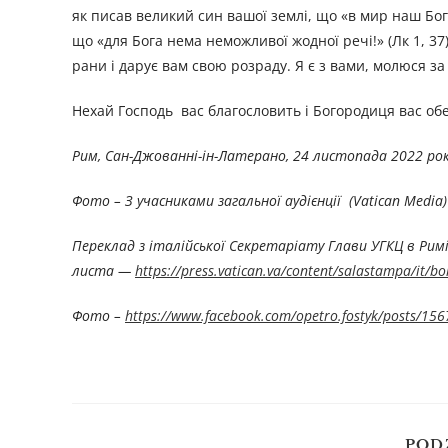
як писав великий син вашої землі, що «в мир наш Б
що «для Бога нема неможливої жодної речі!» (Лк 1, 3
рани і дарує вам свою розраду. Я є з вами, молюся за
Нехай Господь вас благословить і Богородиця вас обе
Рим, Сан-Джованні-ін-Латерано, 24 листопада 2022 ро
Фото –
З учасниками загальної аудієнції (Vatican Media)
Переклад з італійської Секретаріату Глави УГКЦ в Римі
листа —
https://press.vatican.va/content/salastampa/it/
Фото –
https://www.facebook.com/opetro.fostyk/posts/1
POD