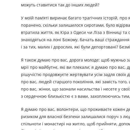
можуть ставитися так до інших людей?
У моїй пам’яті виринає багато трагічних історій, про я
поранено, скільки залишилося сиротами, було відірв
втратила життя, як Кіра з Одеси чи Ліза з Вінниці та 
знаходяться на лоні Божому, бачать ваші страждання 
і за тих, малих і дорослих, які були депортовані? Безм
Я також думаю про вас, дорога молоде: щоб мужньо 
мрії про майбутнє, які ви плекали; я думаю про вас, др
рішучістю продовжуєте жертвувати усім задля своїх ді
про вас, людей старшого покоління, які замість того,
про вас, жінки, що зазнали насильства і несете у свої
з сердечною близькістю є з вами, захоплюючись тим, 
Я думаю про вас, волонтери, що проживаєте кожен ден
ризиком для власної безпеки залишалися поруч з лю
спільноти і монастирі на житло, щоб прийняти, допом