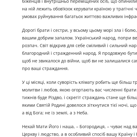
біженців і внутрішньо переміщених осіб, що опинилися
на ній лежить обов’язок керувати країною у трагічні
умовах руйнування багатьох життєво важливих інфраст
Дорогі брати і сестри, у всьому цьому морі зла і бол
вашим добрим запалом. Український народ, попри вел
розпач. Світ відкрив для себе сміливий і сильний наро
благородний і стражденний народ. Я продовжую бути 
щоб не звикалося до війни, щоб ви не залишалися сам
про ваші страждання.
У ці місяці, коли суворість клімату робить ще більш 
молитви і любов, якою огортають вас численні брати і
тижнів буде Різдво, і скрегіт страждань стане ще біл
якими Святій Родині довелося зіткнутися тієї ночі, 
а від Бога; не із землі, а з Неба.
Нехай Мати Його і наша, – Богородиця, – чуває над ва
Церкву і людство, а в особливий спосіб вашу Країну і