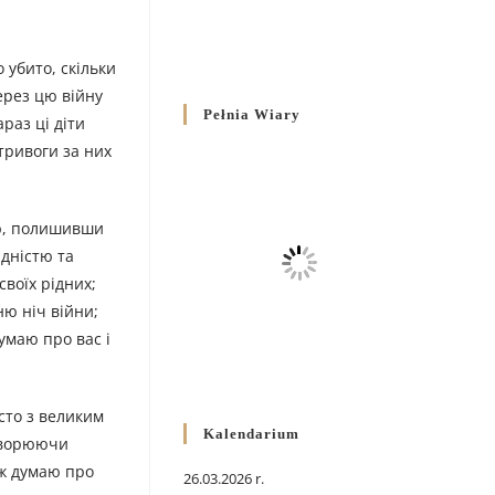
о убито, скільки
ерез цю війну
Pełnia Wiary
араз ці діти
тривоги за них
ою, полишивши
ідністю та
своїх рідних;
ню ніч війни;
думаю про вас і
сто з великим
Kalendarium
етворюючи
ож думаю про
26.03.2026 r.