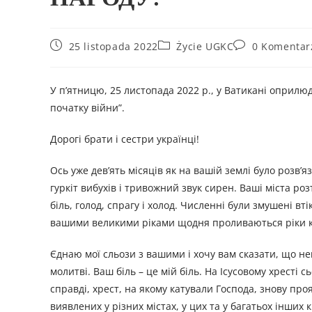
25 listopada 2022
Życie UGKC
0 Komentar
У п’ятницю, 25 листопада 2022 р., у Ватикані оприлю
початку війни”.
Дорогі брати і сестри українці!
Ось уже дев’ять місяців як на вашій землі було розв
гуркіт вибухів і тривожний звук сирен. Ваші міста р
біль, голод, спрагу і холод. Численні були змушені в
вашими великими ріками щодня проливаються ріки кр
Єднаю мої сльози з вашими і хочу вам сказати, що нема
молитві. Ваш біль – це мій біль. На Ісусовому хресті с
справді, хрест, на якому катували Господа, знову проя
виявлених у різних містах, у цих та у багатьох інших