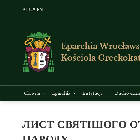
PL
UA
EN
Eparchia Wrocławs
Kościoła Greckokat
Główna
Eparchia
Instytucje
Duchowień
ЛИСТ СВЯТІШОГО О
НАРОДУ.