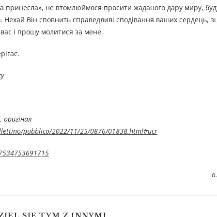
ога принесла», не втомлюймося просити жаданого дару миру, бу
7). Нехай Він сповнить справедливі сподівання ваших сердець, з
 вас і прошу молитися за мене.
рігає.
ку
,
оригінал
bollettino/pubblico/2022/11/25/0876/01838.html#ucr
567534753691715
о
ZIEL SIĘ TYM Z INNYMI