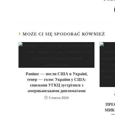
MOŻE CI SIĘ SPODOBAĆ RÓWNIEŻ
Раніше — посли США в Україні,
тепер — голос України у США:
єпископи УГКЦ зустрілися з
американськими дипломатами
5 marca 2024
ПРЕ
МИК