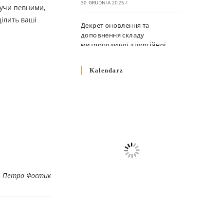
30 GRUDNIA 2025
/
дучи певними,
цілить ваші
Декрет оновлення та
доповнення складу
митрополичої літургійної
комісії
10 GRUDNIA 2025
/
Kalendarz
Декрет „Норми щодо
вживання священичих риз у
Перемисько-Варшавській
Митрополії”
10 GRUDNIA 2025
/
Декрет про відзначення
Великодня і всіх рухомих
свят за григоріанським
. Петро Фостик
календарем
10 GRUDNIA 2025
/
Декрет проголошення та