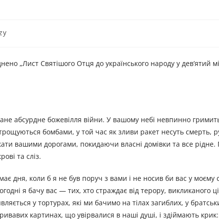
zy
днено „Лист Святішого Отця до українського народу у дев’ятий м
’язане абсурдне божевілля війни. У вашому небі невпинно гримит
озтрощуються бомбами, у той час як зливи ракет несуть смерть, 
тікати вашими дорогами, покидаючи власні домівки та все рідне.
ові та сліз.
є дня, коли б я не був поруч з вами і не носив би вас у моєму с
ьогодні я бачу вас — тих, хто страждає від терору, викликаного ці
вляється у тортурах, які ми бачимо на тілах загиблих, у братськ
 кривавих картинах, що увірвалися в наші душі, і здіймають крик