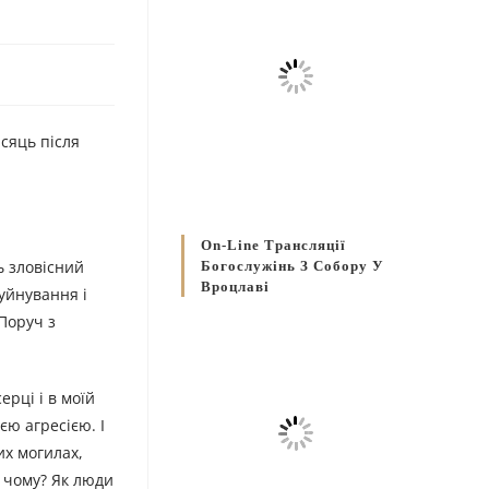
ісяць після
On-Line Трансляції
ь зловісний
Богослужінь З Собору У
Вроцлаві
руйнування і
 Поруч з
ерці і в моїй
єю агресією. І
их могилах,
: чому? Як люди