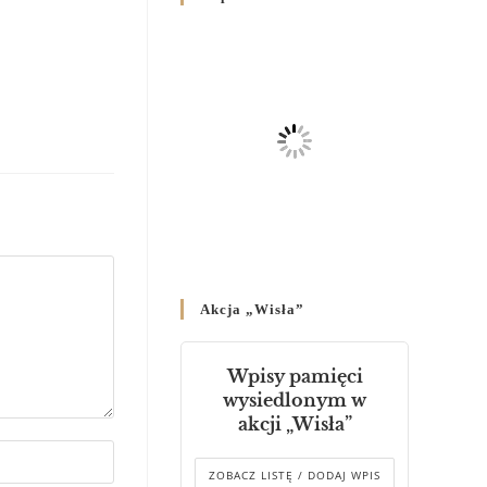
Родин
4 GRUDNIA 2024
/
Декрет владики Володимира
про утворення Комісії до
Справ Молоді та встановленя
складу Катихитичної Комісії
18 PAŹDZIERNIKA 2024
/
Декрет „Проголошення та
оприлюднення постанов
Синоду Єпископів УГКЦ,
який відбувся у Зарваниці, в
Akcja „Wisła”
днях 2-12 липня 2024 р.”
4 PAŹDZIERNIKA 2024
/
Wpisy pamięci
Декрет єпископів
wysiedlonym w
Перемисько-Варшавської
akcji „Wisła”
Митрополії стосовно
звершування Божественної
літургії
ZOBACZ LISTĘ / DODAJ WPIS