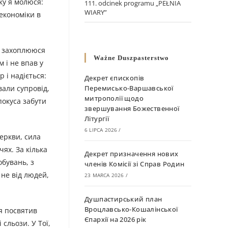
ку я молюся:
111. odcinek programu „PEŁNIA
WIARY”
економіки в
 я захоплююся
Ważne Duszpasterstwo
 і не впав у
 і надіється:
Декрет єпископів
али супровід,
Перемисько-Варшавської
митрополії щодо
покуса забути
звершування Божественної
Літургії
6 LIPCA 2026
/
Церкви, сила
ях. За кілька
Декрет призначення нових
обувань, з
членів Комісії зі Справ Родин
 не від людей,
23 MARCA 2026
/
Душпастирський план
Вроцлавсько-Кошалінської
 я посвятив
Єпархії на 2026 рік
сльози. У Тої,