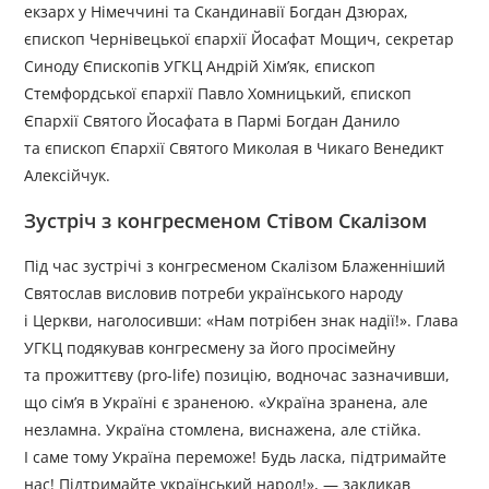
екзарх у Німеччині та Скандинавії Богдан Дзюрах,
єпископ Чернівецької єпархії Йосафат Мощич, секретар
Синоду Єпископів УГКЦ Андрій Хім’як, єпископ
Стемфордської єпархії Павло Хомницький, єпископ
Єпархії Святого Йосафата в Пармі Богдан Данило
та єпископ Єпархії Святого Миколая в Чикаго Венедикт
Алексійчук.
Зустріч з конгресменом Стівом Скалізом
Під час зустрічі з конгресменом Скалізом Блаженніший
Святослав висловив потреби українського народу
і Церкви, наголосивши: «Нам потрібен знак надії!». Глава
УГКЦ подякував конгресмену за його просімейну
та прожиттєву (pro-life) позицію, водночас зазначивши,
що сім’я в Україні є зраненою. «Україна зранена, але
незламна. Україна стомлена, виснажена, але стійка.
І саме тому Україна переможе! Будь ласка, підтримайте
нас! Підтримайте український народ!», — закликав