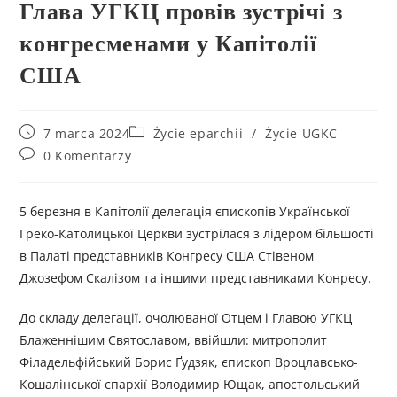
Глава УГКЦ провів зустрічі з
конгресменами у Капітолії
США
7 marca 2024
Życie eparchii
/
Życie UGKC
0 Komentarzy
5 березня в Капітолії делегація єпископів Української
Греко-Католицької Церкви зустрілася з лідером більшості
в Палаті представників Конгресу США Стівеном
Джозефом Скалізом та іншими представниками Конресу.
До складу делегації, очолюваної Отцем і Главою УГКЦ
Блаженнішим Святославом, ввійшли: митрополит
Філадельфійський Борис Ґудзяк, єпископ Вроцлавсько-
Кошалінської єпархії Володимир Ющак, апостольський