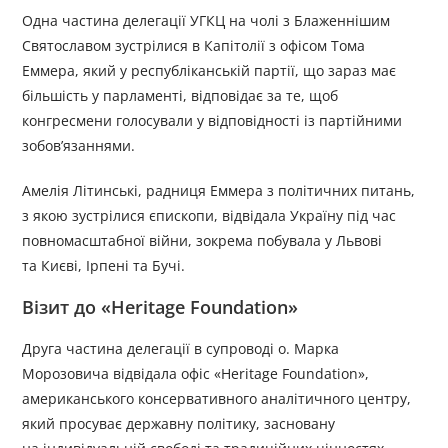
Одна частина делегації УГКЦ на чолі з Блаженнішим
Святославом зустрілися в Капітолії з офісом Тома
Еммера, який у республіканській партії, що зараз має
більшість у парламенті, відповідає за те, щоб
конгресмени голосували у відповідності із партійними
зобовʼязаннями.
Амелія Літинські, радниця Еммера з політичних питань,
з якою зустрілися єпископи, відвідала Україну під час
повномасштабної війни, зокрема побувала у Львові
та Києві, Ірпені та Бучі.
Візит до «Heritage Foundation»
Друга частина делегації в супроводі о. Марка
Морозовича відвідала офіс «Heritage Foundation»,
американського консервативного аналітичного центру,
який просуває державну політику, засновану