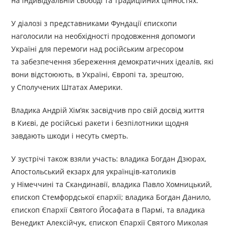
на індивідуальній свободі та традиційних цінностях.
У діалозі з представниками Фундації єпископи
наголосили на необхідності продовження допомоги
Україні для перемоги над російським агресором
та забезпечення збереження демократичних ідеалів, які
вони відстоюють, в Україні, Європі та, зрештою,
у Сполучених Штатах Америки.
Владика Андрій Хім’як засвідчив про свій досвід життя
в Києві, де російські ракети і безпілотники щодня
завдають шкоди і несуть смерть.
У зустрічі також взяли участь: владика Богдан Дзюрах,
Апостольський екзарх для українців-католиків
у Німеччині та Скандинавії, владика Павло Хомницький,
єпископ Стемфордської єпархії; владика Богдан Данило,
єпископ Єпархії Святого Йосафата в Пармі, та владика
Венедикт Алексійчук, єпископ Єпархії Святого Миколая