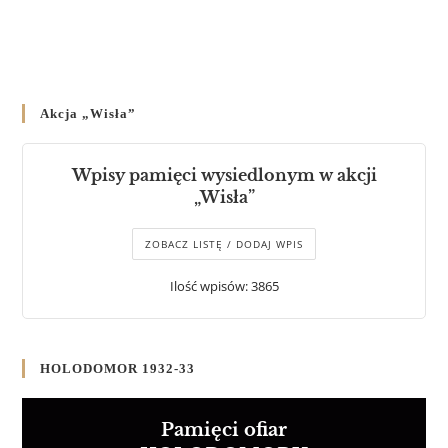
Akcja „Wisła”
Wpisy pamięci wysiedlonym w akcji
„Wisła”
ZOBACZ LISTĘ / DODAJ WPIS
Ilość wpisów: 3865
HOLODOMOR 1932-33
Pamięci ofiar