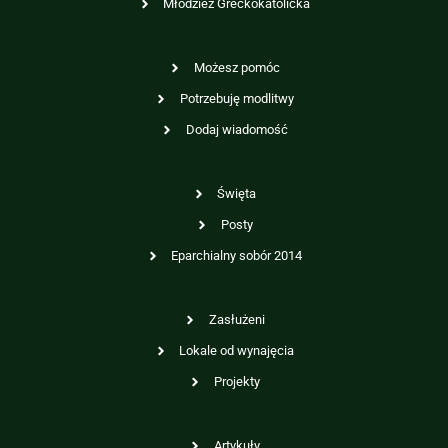
Młodzież Greckokatolicka
Możesz pomóc
Potrzebuję modlitwy
Dodaj wiadomość
Święta
Posty
Eparchialny sobór 2014
Zasłużeni
Lokale od wynajęcia
Projekty
Artykuły