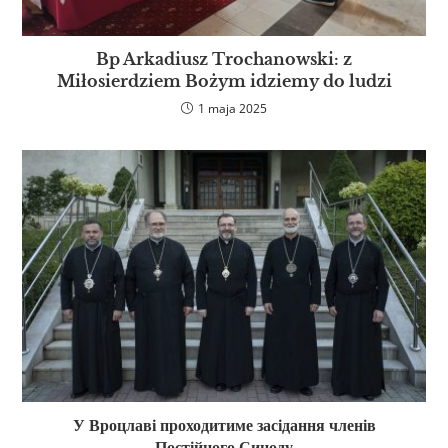
Bp Arkadiusz Trochanowski: z
Miłosierdziem Bożym idziemy do ludzi
1 maja 2025
У Вроцлаві проходитиме засідання членів
Постійного Синоду