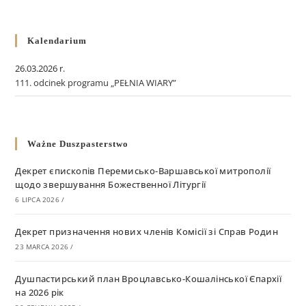
Kalendarium
26.03.2026 r.
111. odcinek programu „PEŁNIA WIARY”
Ważne Duszpasterstwo
Декрет єпископів Перемисько-Варшавської митрополії
щодо звершування Божественної Літургії
6 LIPCA 2026
/
Декрет призначення нових членів Комісії зі Справ Родин
23 MARCA 2026
/
Душпастирський план Вроцлавсько-Кошалінської Єпархії
на 2026 рік