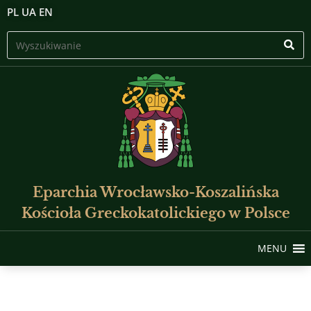
PL
UA
EN
Eparchia Wrocławsko-Koszalińska
Kościoła Greckokatolickiego w Polsce
MENU