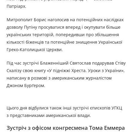
Патріарх.
Митрополит Борис наголосив на потенційних наслідках
дозволу Путіну просуватися вперед і окупувати більше
українських територій, попередивши про збільшення
кількості біженців та потенційне знищення Української
Греко-Католицької Церкви.
Під час зустрічі Блаженніший Святослав подарував Стіву
Скалізу свою книгу «У підніжжі Хреста. Уроки з України»,
написану в розмові з американським журналістом
Джоном Бурґером.
Цього дня відбулися також інші зустрічі єпископів УГКЦ
з представниками американської влади.
Зустріч з офісом конгресмена Тома Еммера