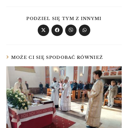
PODZIEL SIĘ TYM Z INNYMI
MOŻE CI SIĘ SPODOBAĆ RÓWNIEŻ