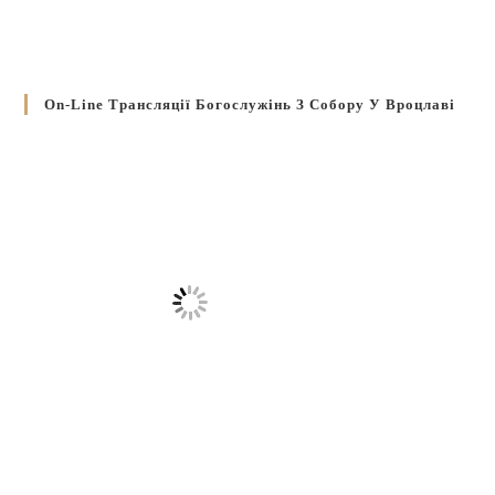
On-Line Трансляції Богослужінь З Собору У Вроцлаві