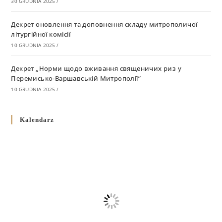
30 GRUDNIA 2025
/
Декрет оновлення та доповнення складу митрополичої
літургійної комісії
10 GRUDNIA 2025
/
Декрет „Норми щодо вживання священичих риз у
Перемисько-Варшавській Митрополії”
10 GRUDNIA 2025
/
Декрет про відзначення Великодня і всіх рухомих свят за
Kalendarz
григоріанським календарем
10 GRUDNIA 2025
/
Декрет проголошення та оприлюдення постанов Синоду
Єпископів УГКЦ як зобов’язуючі на території
Вроцлавсько-Кошалінської Єпархії
5 LISTOPADA 2025
/
Душпастирський план Вроцлавсько-Кошалінської єпархії
на 2025 рік