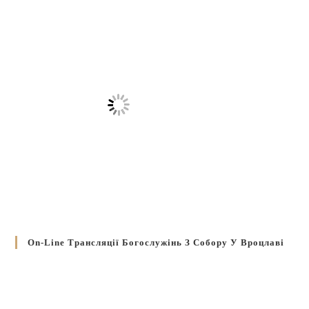
On-Line Трансляції Богослужінь З Собору У Вроцлаві