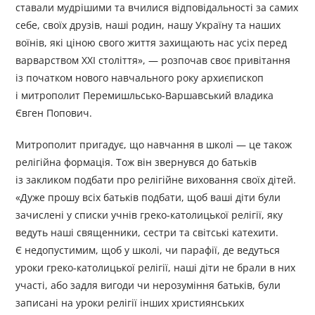
ставали мудрішими та вчилися відповідальності за самих
себе, своїх друзів, наші родин, нашу Україну та наших
воїнів, які ціною свого життя захищають нас усіх перед
варварством ХХІ століття», — розпочав своє привітання
із початком нового навчального року архиєпископ
і митрополит Перемишльсько-Варшавський владика
Євген Попович.
Митрополит пригадує, що навчання в школі — це також
релігійна формація. Тож він звернувся до батьків
із закликом подбати про релігійне виховання своїх дітей.
«Дуже прошу всіх батьків подбати, щоб ваші діти були
зачислені у списки учнів греко-католицької релігії, яку
ведуть наші священники, сестри та світські катехити.
Є недопустимим, щоб у школі, чи парафії, де ведуться
уроки греко-католицької релігії, наші діти не брали в них
участі, або задля вигоди чи нерозуміння батьків, були
записані на уроки релігії інших християнських