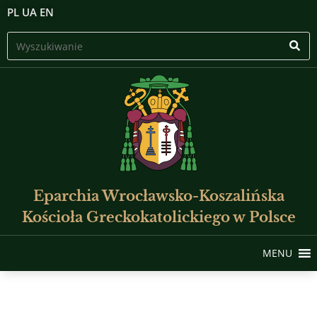
PL
UA
EN
Eparchia Wrocławsko-Koszalińska
Kościoła Greckokatolickiego w Polsce
MENU