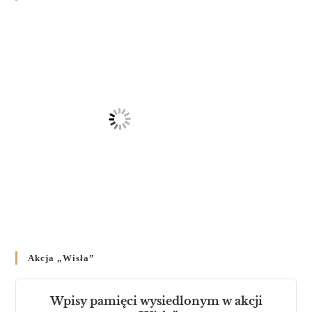
на публічних богослужіннях
23 LUTEGO 2024
/
Akcja „Wisła”
Wpisy pamięci wysiedlonym w akcji