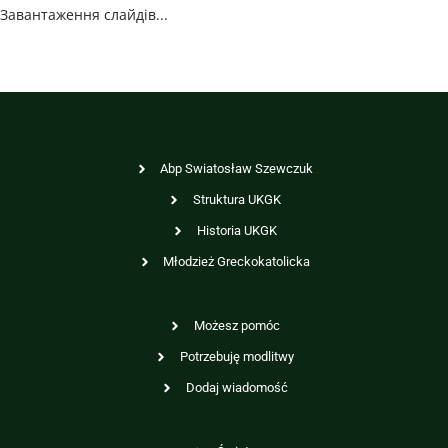
Завантаження слайдів...
Abp Swiatosław Szewczuk
Struktura UKGK
Historia UKGK
Młodzież Greckokatolicka
Możesz pomóc
Potrzebuję modlitwy
Dodaj wiadomość