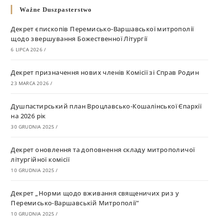
Ważne Duszpasterstwo
Декрет єпископів Перемисько-Варшавської митрополії
щодо звершування Божественної Літургії
6 LIPCA 2026
/
Декрет призначення нових членів Комісії зі Справ Родин
23 MARCA 2026
/
Душпастирський план Вроцлавсько-Кошалінської Єпархії
на 2026 рік
30 GRUDNIA 2025
/
Декрет оновлення та доповнення складу митрополичої
літургійної комісії
10 GRUDNIA 2025
/
Декрет „Норми щодо вживання священичих риз у
Перемисько-Варшавській Митрополії”
10 GRUDNIA 2025
/