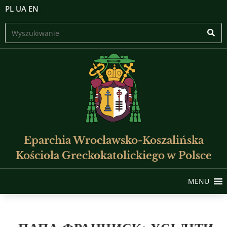
PL
UA
EN
Eparchia Wrocławsko-Koszalińska
Kościoła Greckokatolickiego w Polsce
MENU