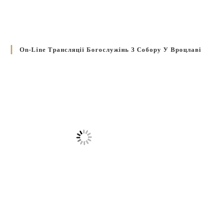
On-Line Трансляції Богослужінь З Собору У Вроцлаві