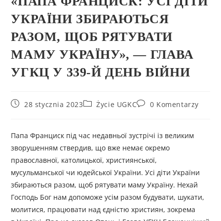
«ПАПА ФРАНЦИСК: УСІ ДІТИ
УКРАЇНИ ЗБИРАЮТЬСЯ
РАЗОМ, ЩОБ РЯТУВАТИ
МАМУ УКРАЇНУ», — ГЛАВА
УГКЦ У 339-Й ДЕНЬ ВІЙНИ
28 stycznia 2023
Życie UGKC
0 Komentarzy
Папа Франциск під час недавньої зустрічі із великим
зворушенням ствердив, що вже немає окремо
православної, католицької, християнської,
мусульманської чи юдейської України. Усі діти України
збираються разом, щоб рятувати маму Україну. Нехай
Господь Бог нам допоможе усім разом будувати, шукати,
молитися, працювати над єдністю християн, зокрема