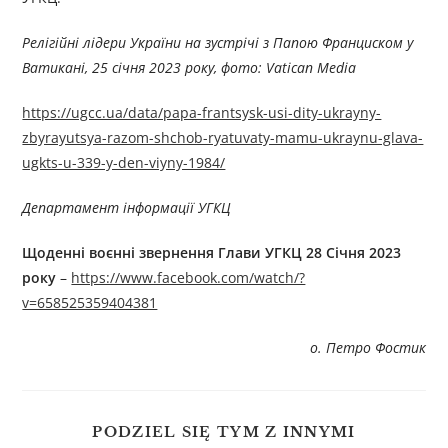
Релігійні лідери України на зустрічі з Папою Франциском у
Ватикані, 25 січня 2023 року, фото: Vatican Media
https://ugcc.ua/data/papa-frantsysk-usi-dity-ukrayny-
zbyrayutsya-razom-shchob-ryatuvaty-mamu-ukraynu-glava-
ugkts-u-339-y-den-viyny-1984/
Департамент інформації УГКЦ
Щоденні воєнні звернення Глави УГКЦ 2
8
Січня 2023
року
–
https://www.facebook.com/watch/?
v=658525359404381
о. Петро Фостик
PODZIEL SIĘ TYM Z INNYMI