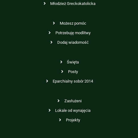
Młodzież Greckokatolicka
Możesz pomóc
Potrzebuję modlitwy
Dodaj wiadomość
Święta
Posty
Eparchialny sobór 2014
Zasłużeni
Lokale od wynajęcia
Projekty