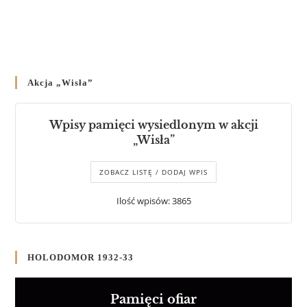
Akcja „Wisła”
Wpisy pamięci wysiedlonym w akcji
„Wisła”
ZOBACZ LISTĘ / DODAJ WPIS
Ilość wpisów: 3865
HOLODOMOR 1932-33
Pamięci ofiar