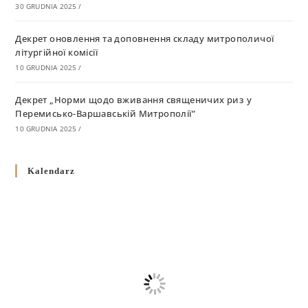
30 GRUDNIA 2025
/
Декрет оновлення та доповнення складу митрополичої
літургійної комісії
10 GRUDNIA 2025
/
Декрет „Норми щодо вживання священичих риз у
Перемисько-Варшавській Митрополії”
10 GRUDNIA 2025
/
Декрет про відзначення Великодня і всіх рухомих свят за
Kalendarz
григоріанським календарем
10 GRUDNIA 2025
/
Декрет проголошення та оприлюдення постанов Синоду
Єпископів УГКЦ як зобов’язуючі на території
Вроцлавсько-Кошалінської Єпархії
5 LISTOPADA 2025
/
Душпастирський план Вроцлавсько-Кошалінської єпархії