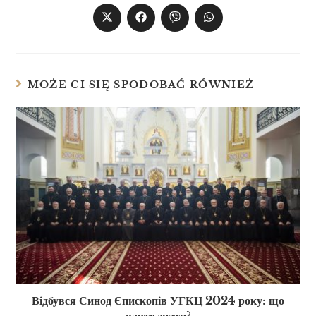
MOŻE CI SIĘ SPODOBAĆ RÓWNIEŻ
Відбувся Синод Єпископів УГКЦ 2024 року: що
варто знати?