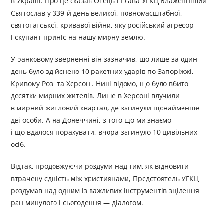
в Україні. Про це сказав Отець і Глава УГКЦ Блаженніший
Святослав у 339-й день великої, повномасштабної,
святотатської, кривавої війни, яку російський агресор
і окупант приніс на нашу мирну землю.
У ранковому зверненні він зазначив, що лише за один
день було здійснено 10 ракетних ударів по Запоріжжі,
Кривому Розі та Херсоні. Нині відомо, що було вбито
десятки мирних жителів. Лише в Херсоні влучили
в мирний житловий квартал, де загинули щонайменше
дві особи. А на Донеччині, з того що ми знаємо
і що вдалося порахувати, вчора загинуло 10 цивільних
осіб.
Відтак, продовжуючи роздуми над тим, як відновити
втрачену єдність між християнами, Предстоятель УГКЦ
роздумав над одним із важливих інструментів зцілення
ран минулого і сьогодення — діалогом.