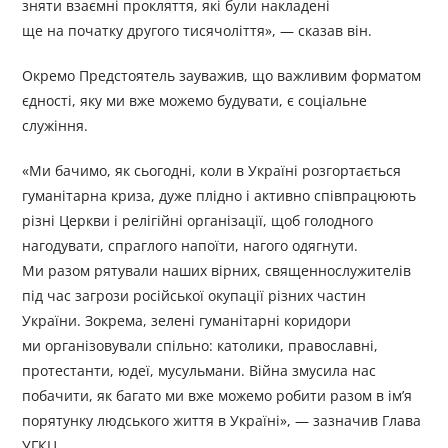
зняти взаємні прокляття, які були накладені
ще на початку другого тисячоліття», — сказав він.
Окремо Предстоятель зауважив, що важливим форматом
єдності, яку ми вже можемо будувати, є соціальне
служіння.
«Ми бачимо, як сьогодні, коли в Україні розгортається
гуманітарна криза, дуже плідно і активно співпрацюють
різні Церкви і релігійні організації, щоб голодного
нагодувати, спраглого напоїти, нагого одягнути.
Ми разом рятували наших вірних, священнослужителів
під час загрози російської окупації різних частин
України. Зокрема, зелені гуманітарні коридори
ми організовували спільно: католики, православні,
протестанти, юдеї, мусульмани. Війна змусила нас
побачити, як багато ми вже можемо робити разом в ім’я
порятунку людського життя в Україні», — зазначив Глава
УГКЦ.