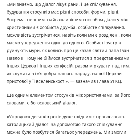
«Ми знаємо, що діалог лікує рани, і це спілкування,
будування стосунків має різні способи, форми, рівні.
Зокрема, першим, найважливішим способом діалогу між
християнами є особиста дружба, особисте спілкування,
можливість зустрічатися, навіть коли ми є розділені, коли
маємо упередження один до одного. Особисті зустрічі
руйнують мури, як колись про це казав святий папа Іван
Павло ІІ. Тому не біймося зустрічатися з представниками
інших Церков і інших конфесій, разом міркувати над тим,
як служити в ім’я добра нашого народу, нашої Церкви
Христової у її вселенськості», — зазначив Глава УГКЦ.
Ще одним елементом стосунків між християнами, за його
словами, є богословський діалог.
«Упродовж десятків років дуже плідним є православно-
католицький діалог. За допомогою такого спілкування
можна було позбутися багатьох упереджень. Ми змогли