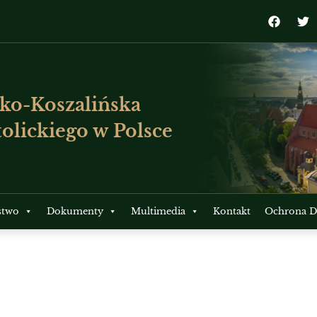
ko-Koszalińska
olickiego w Polsce
stwo
Dokumenty
Multimedia
Kontakt
Ochrona Dz