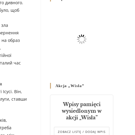
го дивного.
Родин
було, щоб
4 GRUDNIA 2024
/
,
Декрет владики Володимира
 зла
про утворення Комісії до
авернення
Справ Молоді та встановленя
 на образ
складу Катихитичної Комісії
,
18 PAŹDZIERNIKA 2024
/
тійної
сталий час
Декрет „Проголошення та
оприлюднення постанов
Синоду Єпископів УГКЦ,
який відбувся у Зарваниці, в
я
Akcja „Wisła”
днях 2-12 липня 2024 р.”
Ісусі. Він,
4 PAŹDZIERNIKA 2024
/
слуги, ставши
Wpisy pamięci
Декрет єпископів
wysiedlonym w
Перемисько-Варшавської
akcji „Wisła”
Митрополії стосовно
ків,
звершування Божественної
 треба
літургії
ZOBACZ LISTĘ / DODAJ WPIS