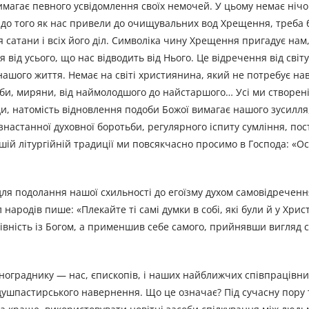
имагає певного усвідомлення своїх немочей. У цьому немає нічо
 до того як нас привели до очищувальних вод Хрещення, треба 
ся сатани і всіх його діл. Символіка чину Хрещення пригадує нам
ід усього, що нас відводить від Нього. Це відречення від світу
 нашого життя. Немає на світі християнина, який не потребує н
оби, миряни, від наймолодшого до найстаршого… Усі ми створені
ди, натомість відновлення подоби Божої вимагає нашого зусилля
настанної духовної боротьби, регулярного іспиту сумління, пос
ашій літургійній традиції ми повсякчасно просимо в Господа: «О
для подолання нашої схильності до егоїзму духом самовідреченн
родів пише: «Плекайте ті самі думки в собі, які були й у Христі 
івність із Богом, а применшив себе самого, прийнявши вигляд 
нограднику — нас, єпископів, і наших найближчих співпрацівни
 душпастирського навернення. Що це означає? Під сучасну пору