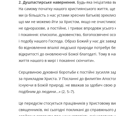
2. Душпастирське навернення.
Будь-яка ініціатива в
На самому початку нашого християнського життя, ще
ми (а більшість з нас устами хресних батьків) зрекли
що ми не можемо йти за Христом, якщо не очистимося в
не одноразове, а постійне, і триває впродовж усього
і покаяння: єпископи, духовенство, богопосвячені ос
і подобу нашого Господа. Образ Божий у нас діє завж
бо відновлення впалої людської природи потребує без
відкритості до оновлюючої Божої благодаті. Тому в н
життя нашого в мирі і покаянні скінчити».
Серцевиною духовної боротьби є постійні зусилля за
за прикладом Христа. У Посланні до филип’ян Апостол на
існуючи в Божій природі, не вважав за здобич свою р
подібним до людини…» (2, 5–7).
Це передусім стосується працівників у Христовому ви
священників, які сьогодні покликані до справжнього