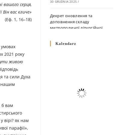
30 GRUDNIA 2025
/
і вашого серця,
ії Він вас кличе»
Декрет оновлення та
(Еф. 1, 16–18)
доповнення складу
митрополичої літургійної
комісії
10 GRUDNIA 2025
/
Kalendarz
 умовах
ях 2021 року
Декрет „Норми щодо
вживання священичих риз у
бути живою
Перемисько-Варшавській
ідповідь
Митрополії”
ця та сили Духа
10 GRUDNIA 2025
/
д нашим
Декрет про відзначення
Великодня і всіх рухомих
 б вам
свят за григоріанським
календарем
стирського
10 GRUDNIA 2025
/
у вірі? як нам
вої парафії»,
Декрет проголошення та