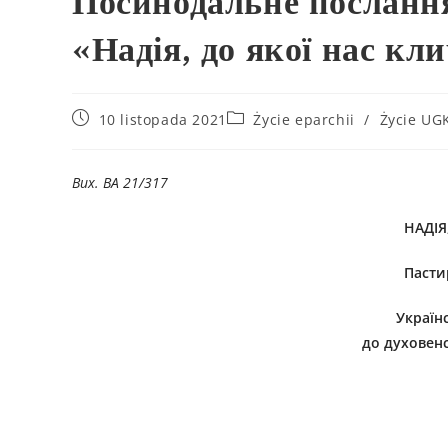
Посинодальне посланн
«Надія, до якої нас кл
10 listopada 2021
Życie eparchii
/
Życie UG
Вих. ВА 21/317
НАДІЯ
Пасти
Україн
до духовенс