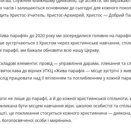
молитва, служіння ближньому (дияконія). Це аспекти, які виража
х часів і залишаються основними до сьогодні для кожного поко
одить Христос-Учитель, Христос-Архиєрей, Христос — Добрий Па
Жива парафія» до 2020 року ми зосередилися головно на парафі
іше зустрічаються з Христом через християнське навчання, спі
 парафії, ми бажали обновити всю нашу Церкву.
 складові елементи: провід — управління дарами, плекання та сл
Святослава до вірних УГКЦ «Жива парафія — місце зустрічі з жи
м слід працювати над її втіленням та поглибленням у кожній пар
ти не лише до парафії, а й до кожної християнської спільноти, 
покликана бути місцем навчання віри, школою особистої та спіль
ешті, це покликання стосується кожного християнина — диякон
и, богопосвяченої особи і мирянина.