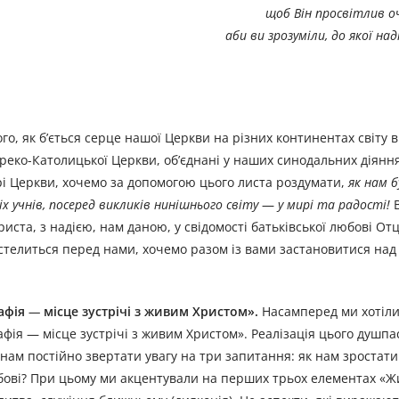
щоб Він просвітлив оч
аби ви зрозуміли, до якої над
о, як б’ється серце нашої Церкви на різних континентах світу в
Греко-Католицької Церкви, об’єднані у наших синодальних діянн
ері Церкви, хочемо за допомогою цього листа роздумати,
як нам 
 учнів, посеред викликів нинішнього світу
—
у мирі та радості!
В
риста, з надією, нам даною, у свідомості батьківської любові От
ке стелиться перед нами, хочемо разом із вами застановитися на
афія
—
місце зустрічі з живим Христом».
Насамперед ми хотіли
фія — місце зустрічі з живим Христом». Реалізація цього душпа
нам постійно звертати увагу на три запитання: як нам зростати 
любові? При цьому ми акцентували на перших трьох елементах «Жи