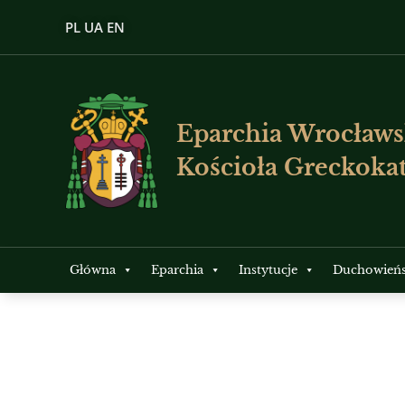
PL
UA
EN
Eparchia Wrocławs
Kościoła Greckokat
Główna
Eparchia
Instytucje
Duchowień