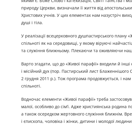
якими є: Боже Слово і катехизація, Святі Таїнства і 
природу Церкви, визначали її життя від апостольськи
Христових учнів. У цих елементах нам назустріч вих
душі і тіла.
У реалізації всецерковного душпастирського плану «
спільноті як на середовищі, у якому віруючі найчаст
та служіння ближньому. Плекаючи та оживляючи наші
Варто згадати, що до «Живої парафії» входили й інші
і місійний дух (пор. Пастирський лист Блаженнішого 
2 грудня 2011 р.). Тож програма продовжується, і на
спільноті.
Водночас елементи «Живої парафії» треба застосовува
малої, особливо до сім’ї. Адже християнська родина 
а також осередком жертовного служіння ближнім. Вр
і єпископа, чоловіка і жінки, дитини і молодої людин