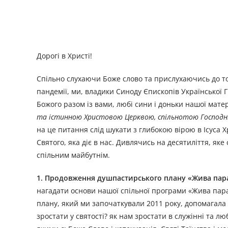
Дорогі в Христі!
Спільно слухаючи Боже слово та прислухаючись до тог
пандемії, ми, владики Синоду Єпископів Української 
Божого разом із вами, любі сини і доньки нашої мат
та істинною Христовою Церквою, спільнотою Господніх
на це питання слід шукати з глибокою вірою в Ісуса Х
Святого, яка діє в нас. Дивлячись на десятиліття, я
спільним майбутнім.
1. Продовження душпастирського плану «Жива пар
нагадати основи нашої спільної програми «Жива пара
плану, який ми започаткували 2011 року, допомагала 
зростати у святості? як нам зростати в служінні та 