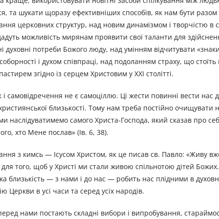
а краще, використовувати новітні засоби спілкування між людь
я, та шукати щоразу ефективніших способів, як нам бути разом 
ня церковних структур, над новим динамізмом і творчістю в с
дадуть можливість мирянам проявити свої таланти для здійсненн
і духовні потреби Божого люду, над умінням відчитувати «знаки
борності і духом співпраці, над подоланням страху, що стоїть 
астирем згідно із серцем Христовим у ХХІ столітті.
 і самовідречення не є самоціллю. Ці жести повинні вести нас д
 християнської близькості. Тому нам треба постійно очищувати 
 ми наслідуватимемо самого Христа-Господа, який сказав про себ
о, хто Мене послав» (Ів. 6, 38).
ння з кимсь — Ісусом Христом, як це писав св. Павло: «Живу вж
ми для того, щоб у Христі ми стали живою спільнотою дітей Божи
а близькість — з нами і до нас — робить нас плідними в духовн
 Церкви в усі часи та серед усіх народів.
 перед нами постають складні вибори і випробування, стараймос