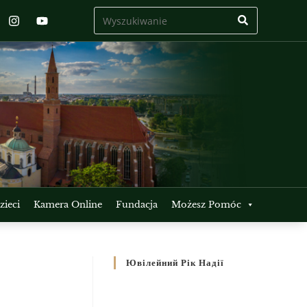
ieci
Kamera Online
Fundacja
Możesz Pomóc
Ювілейний Рік Надії