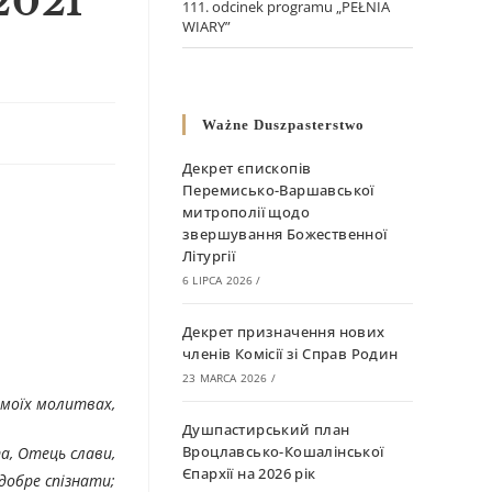
 2021
111. odcinek programu „PEŁNIA
WIARY”
Ważne Duszpasterstwo
Декрет єпископів
Перемисько-Варшавської
митрополії щодо
звершування Божественної
Літургії
6 LIPCA 2026
/
Декрет призначення нових
членів Комісії зі Справ Родин
23 MARCA 2026
/
 моїх молитвах,
Душпастирський план
Вроцлавсько-Кошалінської
а, Отець слави,
Єпархії на 2026 рік
добре спізнати;