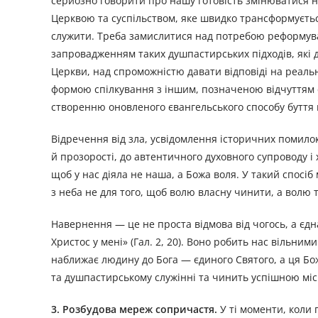
серйозно говорити про нашу готовість змінюватися н
Церквою та суспільством, яке швидко трансформуєтьс
служити. Треба замислитися над потребою реформуван
запровадженням таких душпастирських підходів, які 
Церкви, над спроможністю давати відповіді на реальн
формою спілкування з іншим, позначеною відчуттям со
створенню оновленого євангельського способу буття п
Відречення від зла, усвідомлення історичних помилок
й прозорості, до автентичного духовного супроводу і
щоб у нас діяла не наша, а Божа воля. У такий спосіб
з неба не для того, щоб волю власну чинити, а волю тог
Навернення — це не проста відмова від чогось, а єдна
Христос у мені» (Гал. 2, 20). Воно робить нас вільни
наближає людину до Бога — єдиного Святого, а ця Бож
та душпастирському служінні та чинить успішною місію
3. Розбудова мереж сопричастя.
У ті моменти, коли