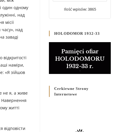
ми, між
20 WRZEŚNIA 2024
/
і один одному
Ilość wpisów: 3865
лужінні, над
Булла проголошення
я місії
Ювілейного року 2025
 часу», над
5 CZERWCA 2024
/
HOLODOMOR 1932-33
на заваді
Розпорядження
Преосвященнішого Владики
Pamięci ofiar
Кир Володимира Р. Ющака
о відкритості
HOLODOMORU
про вживання друкованих
наші наміри,
1932-33 r.
книг на публічних
е: «Я зійшов
богослужіннях
23 LUTEGO 2024
/
Cerkiewne Strony
е не я, а живе
Internetowe
х. Навернення
ому житті
я відповісти