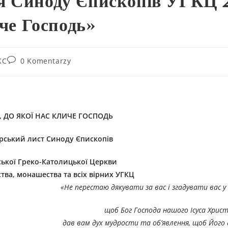
я Синоду Єпископів УГКЦ
иче Господь»
KC
0 Komentarzy
, ДО ЯКОЇ НАС КЛИЧЕ ГОСПОДЬ
рський лист Синоду Єпископів
ської Греко-Католицької Церкви
тва, монашества та всіх вірних УГКЦ
«Не перестаю дякувати за вас і згадувати вас у
щоб Бог Господа нашого Ісуса Христ
дав вам дух мудрости та об’явлення, щоб Його 