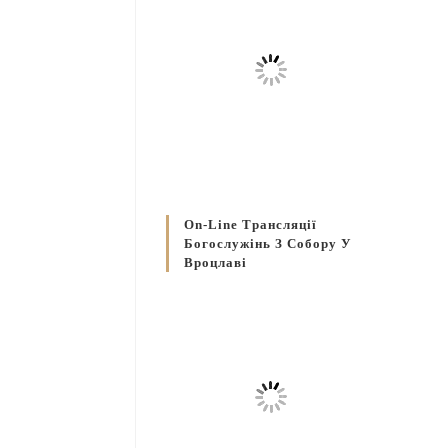
On-Line Трансляції
Богослужінь З Собору У
Вроцлаві