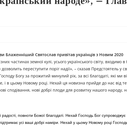
український народе», – Гла
кви Блаженніший Святослав привітав українців з Новим 2020
их частинах земної кулі, усього українського світу, входимо в
 дозволить переступити поріг надії», – сказав Предстоятель у с
споду Богу за прожитий минулий рік, за всі благодаті, які ми в
, і в цьому Новому році. Нехай ця новизна прийде до нас від те
ові сподівання, нові добрі плоди для розвитку нашого народу, 
ї радості, повноти Божої благодаті. Нехай Господь Бог супроводжує 
підтримає усі ваші добрі наміри. Нехай у цьому Новому році Господь