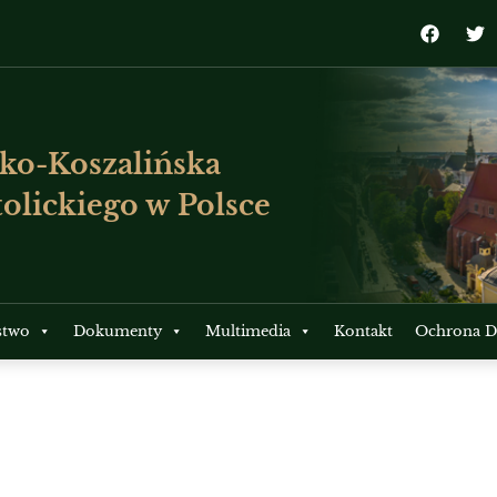
ko-Koszalińska
olickiego w Polsce
stwo
Dokumenty
Multimedia
Kontakt
Ochrona Dz