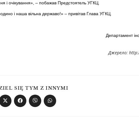
ня і очікування», – побажав Предстоятель УГКЦ.
родино і наша вільна державо!» – привітав Глава УГКЦ.
Департамент ін
Джерело: http:
ZIEL SIĘ TYM Z INNYMI