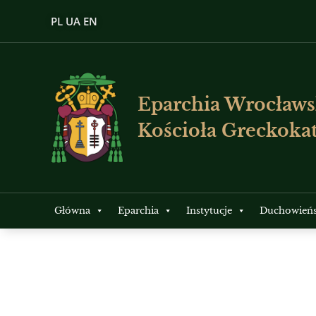
PL
UA
EN
Eparchia Wrocławs
Kościoła Greckokat
Główna
Eparchia
Instytucje
Duchowień