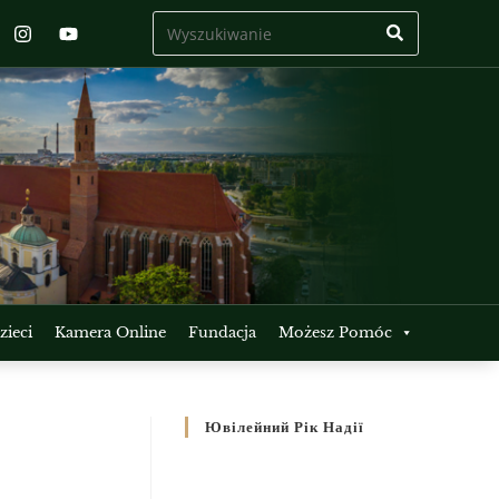
ieci
Kamera Online
Fundacja
Możesz Pomóc
Ювілейний Рік Надії