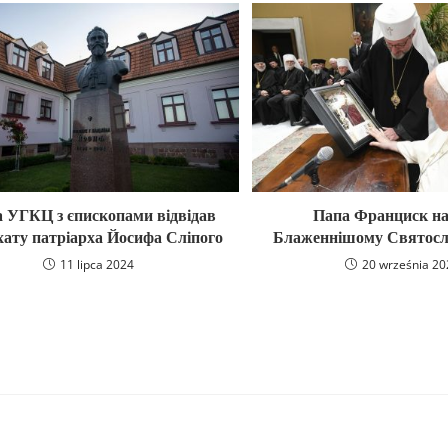
а УГКЦ з єпископами відвідав
Папа Франциск н
 хату патріарха Йосифа Сліпого
Блаженнішому Святосл
11 lipca 2024
20 września 20