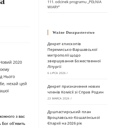
ва
111. odcinek programu „PEŁNIA
WIARY”
Ważne Duszpasterstwo
Декрет єпископів
Перемисько-Варшавської
митрополії щодо
звершування Божественної
 Новий 2020
Літургії
воєму
6 LIPCA 2026
/
ід Нього
бе, нехай цей
Декрет призначення нових
нашої
членів Комісії зі Справ Родин
23 MARCA 2026
/
Душпастирський план
кожного з вас
Вроцлавсько-Кошалінської
Єпархії на 2026 рік
 Бог об’явить