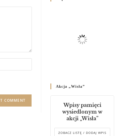
Родин
4 GRUDNIA 2024
/
Декрет владики Володимира
про утворення Комісії до
Справ Молоді та встановленя
складу Катихитичної Комісії
18 PAŹDZIERNIKA 2024
/
Декрет „Проголошення та
оприлюднення постанов
Синоду Єпископів УГКЦ,
який відбувся у Зарваниці, в
Akcja „Wisła”
днях 2-12 липня 2024 р.”
4 PAŹDZIERNIKA 2024
/
Wpisy pamięci
Декрет єпископів
wysiedlonym w
Перемисько-Варшавської
akcji „Wisła”
Митрополії стосовно
звершування Божественної
літургії
ZOBACZ LISTĘ / DODAJ WPIS