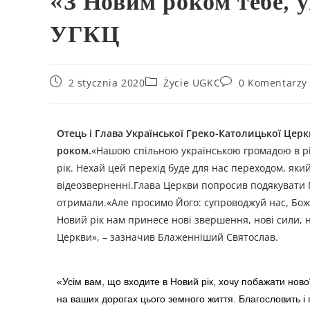
«З Новим роком тебе, 
УГКЦ
2 stycznia 2020
Życie UGKC
0 Komentarzy
Отець і Глава Української Греко-Католицької Цер
роком.
«Нашою спільною українською громадою в різн
рік. Нехай цей перехід буде для нас переходом, який
відеозверненні.Глава Церкви попросив подякувати Го
отримали.«Але просимо Його: супроводжуй нас, Боже
Новий рік нам принесе нові звершення, нові сили, н
Церкви», – зазначив Блаженніший Святослав.
«Усім вам, що входите в Новий рік, хочу побажати ново
на ваших дорогах цього земного життя. Благословить і 