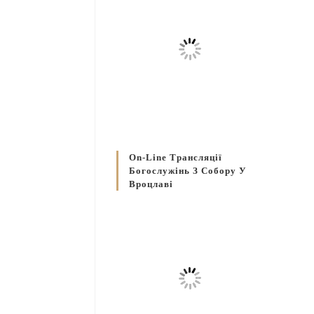
On-Line Трансляції
Богослужінь З Собору У
Вроцлаві