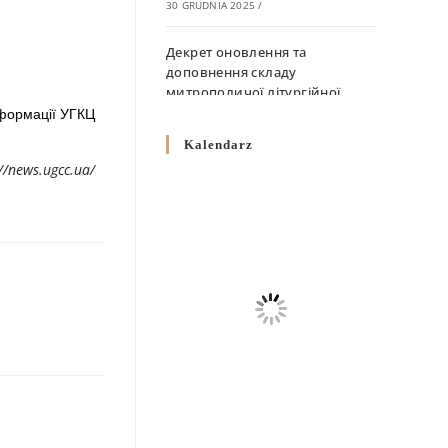
30 GRUDNIA 2025
/
Декрет оновлення та
доповнення складу
митрополичої літургійної
комісії
формації УГКЦ
10 GRUDNIA 2025
/
Kalendarz
//news.ugcc.ua/
Декрет „Норми щодо
вживання священичих риз у
Перемисько-Варшавській
Митрополії”
10 GRUDNIA 2025
/
Декрет про відзначення
Великодня і всіх рухомих
свят за григоріанським
календарем
10 GRUDNIA 2025
/
Декрет проголошення та