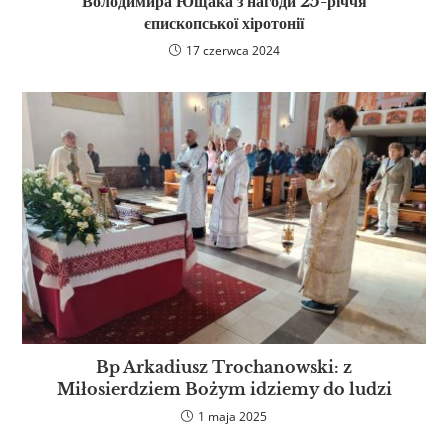
Володимира Ющака з нагоди 25-річчя
єпископської хіротонії
17 czerwca 2024
Bp Arkadiusz Trochanowski: z
Miłosierdziem Bożym idziemy do ludzi
1 maja 2025