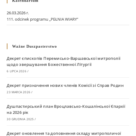
Kalendarium
26.03.2026 r.
111. odcinek programu „PEŁNIA WIARY”
Ważne Duszpasterstwo
Декрет єпископів Перемисько-Варшавської митрополії
щодо звершування Божественної Літургії
6 LIPCA 2026
/
Декрет призначення нових членів Комісії зі Справ Родин
23 MARCA 2026
/
Душпастирський план Вроцлавсько-Кошалінської Єпархії
на 2026 рік
30 GRUDNIA 2025
/
Декрет оновлення та доповнення складу митрополичої