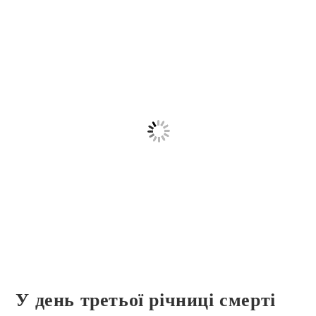
У день третьої річниці смерті