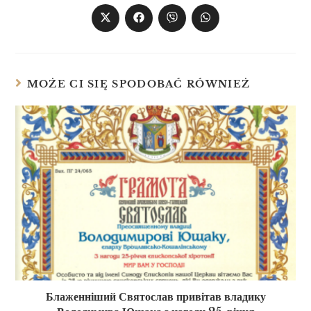
MOŻE CI SIĘ SPODOBAĆ RÓWNIEŻ
Блаженніший Святослав привітав владику