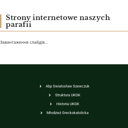
Strony internetowe naszych
parafii
Завантаження слайдів...
Abp Swiatosław Szewczuk
Struktura UKGK
Historia UKGK
Młodzież Greckokatolicka