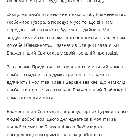
Любомир. У крипті буде відслужено Панахиду.
«Якщо ми пам’ятатимемо не тільки особу Блаженнішого
Любомира Гузара, а передусім усе те, що він нам
передав, тоді ця пам’ять буде життєдайною. Ми
згадуватимемо його своїм способом життя, ставленням
до себе і ближнього», – зазначив Отець і Глава УГКЦ
Блаженніший Святослав у своїй торішній проповіді.
За словами Предстоятеля, переживаючи такий момент
пам’яті, спадають на думку три поняття: пам’ять,
вдячність і молитва. Глави Церкви вважає, що нам слід
пам’ятати про те, чого навчав Блаженніший Любомир і
намагатися цим жити.
Блаженніший Святослав запрошує вірних Церкви та всіх
людей доброї волі цього дня єднатися в молитві за
вічний спочинок Блаженнішого Любомира за
посередництвом прямої трансляції «Живого