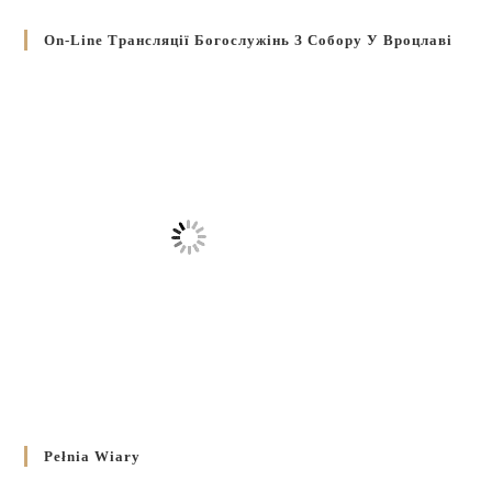
On-Line Трансляції Богослужінь З Собору У Вроцлаві
Pełnia Wiary