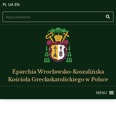
PL
UA
EN
Eparchia Wrocławsko-Koszalińska
Kościoła Greckokatolickiego w Polsce
MENU