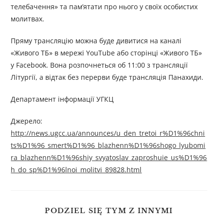
телебачення» та пам’ятати про нього у своїх особистих
молитвах.
Пряму трансляцію можна буде дивитися на каналі
«Живого ТБ» в мережі YouTube або сторінці «Живого ТБ»
у Facebook. Вона розпочнеться об 11:00 з трансляції
Літургії, а відтак без перерви буде трансляція Панахиди.
Департамент інформації УГКЦ
Джерело:
http://news.ugcc.ua/announces/u_den_tretoi_r%D1%96chni
ts%D1%96_smert%D1%96_blazhenn%D1%96shogo_lyubomi
ra_blazhenn%D1%96shiy_svyatoslav_zaproshuie_us%D1%96
h_do_sp%D1%96lnoi_molitvi_89828.html
PODZIEL SIĘ TYM Z INNYMI