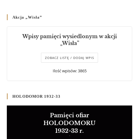
Akcja „Wisła”
Wpisy pamięci wysiedlonym w akcji
„Wisła”
ZOBACZ LISTĘ / DODAJ WPIS
Ilość wpisów: 3865
HOLODOMOR 1932-33
Pamięci ofiar
HOLODOMORU
1932-33 r.