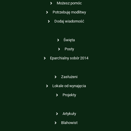
Możesz pomóc
Potrzebuję modlitwy
Dodaj wiadomość
Święta
Posty
Eparchialny sobór 2014
Zasłużeni
Lokale od wynajęcia
Projekty
Artykuły
Blahowist