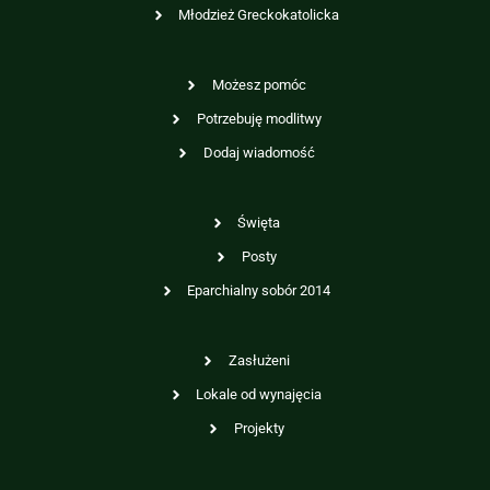
Młodzież Greckokatolicka
Możesz pomóc
Potrzebuję modlitwy
Dodaj wiadomość
Święta
Posty
Eparchialny sobór 2014
Zasłużeni
Lokale od wynajęcia
Projekty