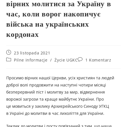
вірних молитися за Україну в
час, коли ворог накопичує
війська на українських
кордонах
23 listopada 2021
Pilne informacje
/
Życie UGKC
1 Komentarz
Просимо вірних нашої Церкви, усіх християн та людей
доброї волі продовжити на наступні чотири місяці
безперервний піст і молитву за мир, відвернення
ворожої загрози та краще майбутнє України. Про
це мовиться у заклику Архиєрейського Синоду УГКЦ
в Україні до молитви в час лихоліття для України.
Заклик до молитви і посту пов’язаний з тим, що наша