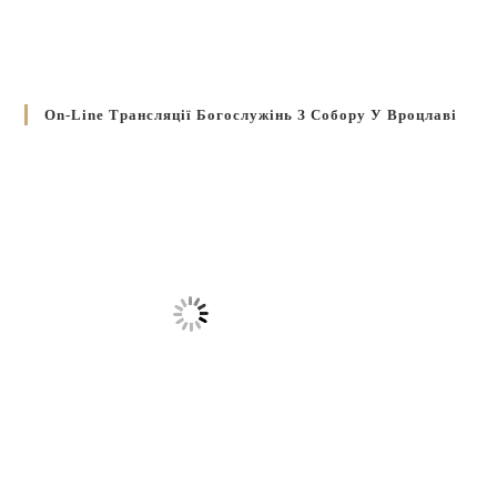
On-Line Трансляції Богослужінь З Собору У Вроцлаві