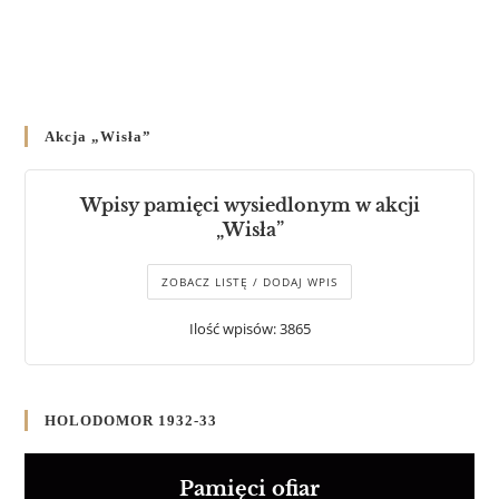
Akcja „Wisła”
Wpisy pamięci wysiedlonym w akcji
„Wisła”
ZOBACZ LISTĘ / DODAJ WPIS
Ilość wpisów: 3865
HOLODOMOR 1932-33
Pamięci ofiar