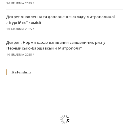
30 GRUDNIA 2025
/
Декрет оновлення та доповнення складу митрополичої
літургійної комісії
10 GRUDNIA 2025
/
Декрет „Норми щодо вживання священичих риз у
Перемисько-Варшавській Митрополії”
10 GRUDNIA 2025
/
Декрет про відзначення Великодня і всіх рухомих свят за
Kalendarz
григоріанським календарем
10 GRUDNIA 2025
/
Декрет проголошення та оприлюдення постанов Синоду
Єпископів УГКЦ як зобов’язуючі на території
Вроцлавсько-Кошалінської Єпархії
5 LISTOPADA 2025
/
Душпастирський план Вроцлавсько-Кошалінської єпархії