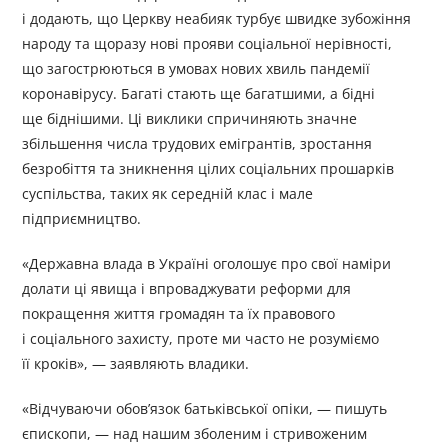
і додають, що Церкву неабияк турбує швидке зубожіння
народу та щоразу нові прояви соціальної нерівності,
що загострюються в умовах нових хвиль пандемії
коронавірусу. Багаті стають ще багатшими, а бідні
ще біднішими. Ці виклики спричиняють значне
збільшення числа трудових емігрантів, зростання
безробіття та зникнення цілих соціальних прошарків
суспільства, таких як середній клас і мале
підприємництво.
«Державна влада в Україні оголошує про свої наміри
долати ці явища і впроваджувати реформи для
покращення життя громадян та їх правового
і соціального захисту, проте ми часто не розуміємо
її кроків», — заявляють владики.
«Відчуваючи обов’язок батьківської опіки, — пишуть
єпископи, — над нашим зболеним і стривоженим