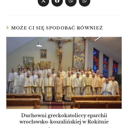
MOŻE CI SIĘ SPODOBAĆ RÓWNIEŻ
Duchowni greckokatoliccy eparchii
wrocławsko-koszalińskiej w Rokitnie