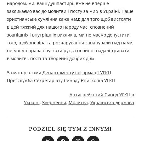
народом, ми, ваші душпастирі, вже не вперше
закликаємо вас до молитви і посту за мир в Україні. Наше
християнське сумління каже нам: для того щоб вистояти
в цей тяжкий для нашого народу час, сповнений
зовнішніх і внутрішніх викликів, ми не маємо допустити
того, щоб зневіра та розчарування запанували над нами,
не маємо права опускати рук, а повинні надалі тривати
в молитві, пості та творенні добрих діл».
За матеріалами
Департаменту інформації УГКЦ
Пресслужба Секретаріату Синоду Єпископів УГКЦ
Архиєрейський Синод УГКЦ в
Україні
,
Звернення
,
Молитва
,
Українська держава
PODZIEL SIĘ TYM Z INNYMI