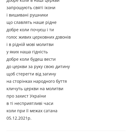
добре коли в наші церкви
запрошують святі ікони
і вишивані рушники
що славлять наше рідне
добре коли почуєш і ти
голос живих церковних дзвонів
і в рідній мові молитви
у яких наша гідність
добре коли будеш вести
до церкви за руку свою дитину
щоб стерегти від загину
на сторінках народного буття
кличуть церкви на молитви
про захист України
в ті несприятливі часи
коли при її межах сатана
05.12.2021р.