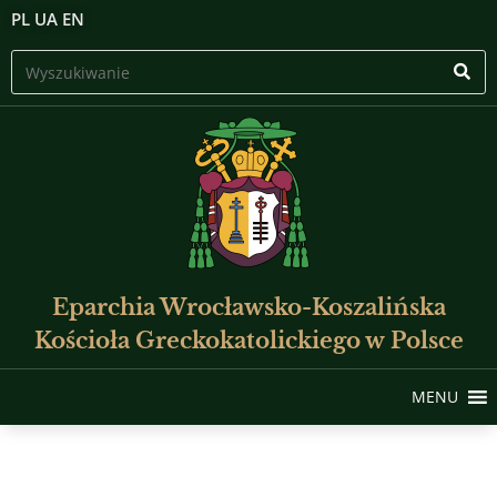
PL
UA
EN
Eparchia Wrocławsko-Koszalińska
Kościoła Greckokatolickiego w Polsce
MENU