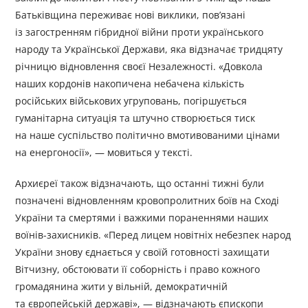
Батьківщина переживає нові виклики, пов’язані
із загостренням гібридної війни проти українського
народу та Української Держави, яка відзначає тридцяту
річницю відновлення своєї Незалежності. «Довкола
наших кордонів накопичена небачена кількість
російських військових угруповань, погіршується
гуманітарна ситуація та штучно створюється тиск
на наше суспільство політично вмотивованими цінами
на енергоносії», — мовиться у тексті.
Архиєреї також відзначають, що останні тижні були
позначені відновленням кровопролитних боїв на Сході
України та смертями і важкими пораненнями наших
воїнів-захисників. «Перед лицем новітніх небезпек народ
України знову єднається у своїй готовності захищати
Вітчизну, обстоювати її соборність і право кожного
громадянина жити у вільній, демократичній
та європейській державі», — відзначають єпископи