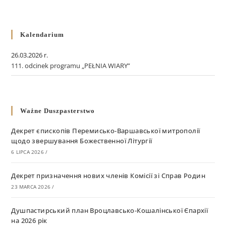
Kalendarium
26.03.2026 r.
111. odcinek programu „PEŁNIA WIARY”
Ważne Duszpasterstwo
Декрет єпископів Перемисько-Варшавської митрополії
щодо звершування Божественної Літургії
6 LIPCA 2026
/
Декрет призначення нових членів Комісії зі Справ Родин
23 MARCA 2026
/
Душпастирський план Вроцлавсько-Кошалінської Єпархії
на 2026 рік