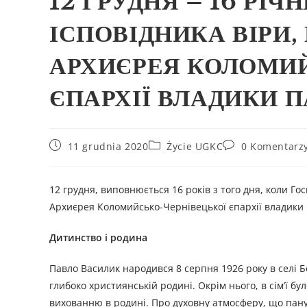
12 ГРУДНЯ – 16 РІЧ
ІСПОВІДНИКА ВІРИ
АРХИЄРЕЯ КОЛОМИ
ЄПАРХІЇ ВЛАДИКИ 
11 grudnia 2020
Życie UGKC
0 Komentarz
12 грудня, виповнюється 16 років з того дня, коли Го
Архиєрея Коломийсько-Чернівецької єпархії владики
Дитинство і родина
Павло Василик народився 8 серпня 1926 року в селі 
глибоко християнській родині. Окрім нього, в сім’ї 
вихованню в родині. Про духовну атмосферу, що панув