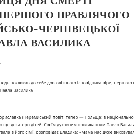
НИЦЯ ДНЯ СМЕРТІ
, ПЕРШОГО ПРАВЛЯЧОГО
ЙСЬКО-ЧЕРНІВЕЦЬКОЇ
ПАВЛА ВАСИЛИКА
y
сподь покликав до себе довголітнього ісповідника віри, першого
 Павла Василика
Бориславка (Перемиський повіт, тепер — Польща) в національно 
було ще десятеро дітей. Своїм духовним покликанням Павло Васил
ала в його сім’ї, розповідає Владика: «Мама нас дуже виховува