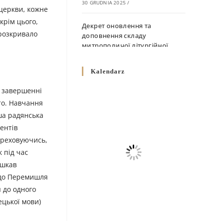
30 GRUDNIA 2025
/
церкви, кожне
крім цього,
Декрет оновлення та
 розкривало
доповнення складу
митрополичої літургійної
комісії
10 GRUDNIA 2025
/
Kalendarz
Декрет „Норми щодо
о завершенні
вживання священичих риз у
то. Навчання
Перемисько-Варшавській
ша радянська
Митрополії”
ентів
10 GRUDNIA 2025
/
переховуючись,
к під час
Декрет про відзначення
Великодня і всіх рухомих
ешкав
свят за григоріанським
и до Перемишля
календарем
я до одного
10 GRUDNIA 2025
/
ецької мови)
Декрет проголошення та