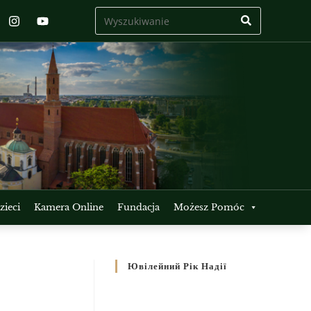
ieci
Kamera Online
Fundacja
Możesz Pomóc
Ювілейний Рік Надії