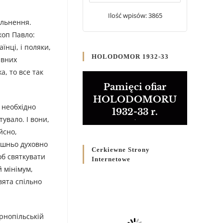
20 WRZEŚNIA 2024
/
Ilość wpisów: 3865
ільнення.
Булла проголошення
скоп Павло:
Ювілейного року 2025
їнці, і поляки,
5 CZERWCA 2024
/
HOLODOMOR 1932-33
ивних
а, то все так
Розпорядження
Преосвященнішого Владики
Pamięci ofiar
Кир Володимира Р. Ющака
HOLODOMORU
про вживання друкованих
 необхідно
1932-33 r.
книг на публічних
увало. І вони,
богослужіннях
йсно,
23 LUTEGO 2024
/
рішньо духовно
Cerkiewne Strony
об святкувати
Internetowe
й мінімум,
вята спільно
рнопільській