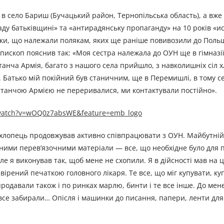
 в село Бариш (Бучацький район, Тернопільська область), а вже
аду батьківщині» та «антирадянську пропаганду» на 10 років «
ки, що належали полякам, яких ще раніше повивозили до Польщі
ископ пояснив так: «Моя сестра належала до ОУН ще в гімназії
станча Армія, багато з нашого села прийшло, з навколишніх сіл х
. Батько мій покійний був станичним, ще в Перемишлі, в тому се
встанчою Армією не переривалися, ми контактували постійно».
/watch?v=wOQ0z7absWE&feature=emb_logo
 хлопець продовжував активно співпрацювати з ОУН. Майбутній
ими перев’язочними матеріали — все, що необхідне було для 
 я виконував так, щоб мене не схопили. Я в дійсності мав на це
 завірений печаткою головного лікаря. Те все, що міг купувати, ку
, продавали також і по ринках марлю, бинти і те все інше. До ме
те все забирали… Опісля і машинки до писання, папери, ленти д