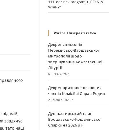
111. odcinek programu „PEŁNIA
WIARY”
Ważne Duszpasterstwo
Декрет єпископів
Перемисько-Варшавської
митрополії щодо
звершування Божественної
Літургії
6 LIPCA 2026
/
 правлячого
Декрет призначення нових
членів Комісії зі Справ Родин
23 MARCA 2026
/
свідомій,
Душпастирський план
Вроцлавсько-Кошалінської
ик завдячує
Єпархії на 2026 рік
ла, тато наш