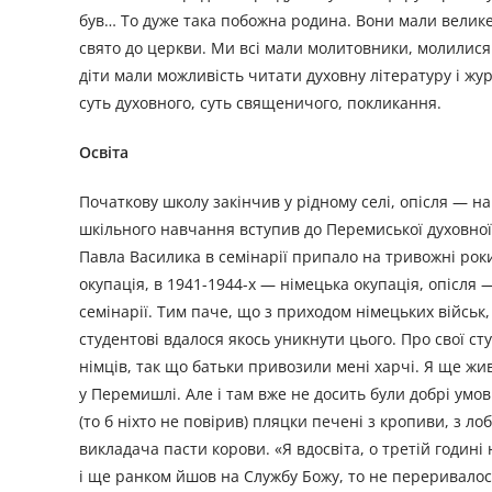
був… То дуже така побожна родина. Вони мали велике
свято до церкви. Ми всі мали молитовники, молилися
діти мали можливість читати духовну літературу і ж
суть духовного, суть священичого, покликання.
Освіта
Початкову школу закінчив у рідному селі, опісля — на
шкільного навчання вступив до Перемиської духовної 
Павла Василика в семінарії припало на тривожні рок
окупація, в 1941-1944-х — німецька окупація, опісля 
семінарії. Тим паче, що з приходом німецьких військ
студентові вдалося якось уникнути цього. Про свої ст
німців, так що батьки привозили мені харчі. Я ще ж
у Перемишлі. Але і там вже не досить були добрі умо
(то б ніхто не повірив) пляцки печені з кропиви, з л
викладача пасти корови. «Я вдосвіта, о третій годині
і ще ранком йшов на Службу Божу, то не переривалос