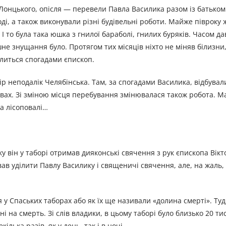
Лонцького, опісля — перевели Павла Василика разом із батьком 
ді, а також виконували різні будівельні роботи. Майже півроку 
І то була така юшка з гнилої бараболі, гнилих буряків. Часом д
не знущання було. Протягом тих місяців ніхто не міняв білизни,
ділиться спогадами єпископ.
неподалік Челябінська. Там, за спогадами Василика, відбували
вах. Зі зміною місця перебування змінювалася також робота. М
а лісоповалі…
ку він у таборі отримав дияконські свячення з рук єпископа Вік
вав уділити Павлу Василику і священичі свячення, але, на жаль,
 у Спаських таборах або як їх ще називали «долина смерті». Ту
і на смерть. Зі слів владики, в цьому таборі було близько 20 тис.
ька разів, як у день, так і в ночі.