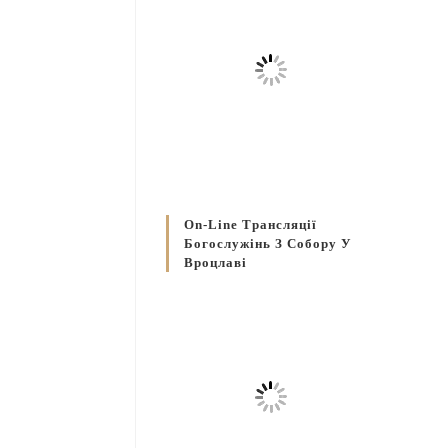
On-Line Трансляції
Богослужінь З Собору У
Вроцлаві