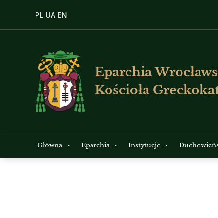
PL
UA
EN
Eparchia Wrocławs
Kościoła Greckokat
Główna
Eparchia
Instytucje
Duchowień