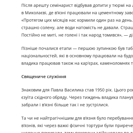
Після арешту семінарист відбував допити у тюрмі на 
в Миколаєві, де в’язні працювали на цементному заво
«Протягом цих місяців нас кормили один раз на день. 
страшно солену, але води натомість не давали. Страш
Постійно не миті, не голені і так народ томився», — 
Пізніше почалися етапи — першою зупинкою був табір 
національностей, які в основному працювали на будо
владика працював також на кар’єрах, каменоломнях т
Священиче служіння
Знаковим для Павла Василика став 1950 рік. Цього ро
єзуїта східного обряду. Через тиждень владика плану
забрали і в’язні більше так і не зустрілися.
Та чи не найтрагічнішим для в’язня було перебування
в’язнів, які через важкі фізичні тортури були приречен
щоденно помирали, тому похорони здійснювали по декіл