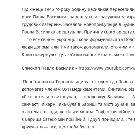
Під кінець 1945-го року родину Василиків переселили
роки Павла Василика заарештували і засудили за «зр
трудових лагерей». Заселяли новоприбульців в будин
Павла Василика арештували. Причину свого арешту єп
— то все свідомі українці. І коли формувалася та Пов
люди допомагали, і ми також допомагали, хто чим міг
Коли повернувся тут, зв’язки наші з Українською По
Єпископ Павло Василик
–
https://www.youtube.com
Переїхавши на Тернопільщину, а згодом і до Львова
допомагав членам ОУН медикаментами, бинтами, різн
«Я то ретельно виконував, — продовжує Владика. — Але
санчасті, лікарні, яка була в Бариші та місті Бучачі,
в аптеках, всюди, де тільки можна. Тоді, після війни
з Бариша батько мій покійний, і другі приїздили, і 
друкувати — все, що треба було…»