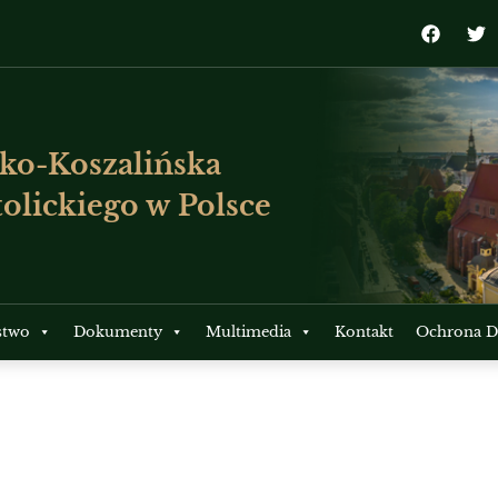
ko-Koszalińska
olickiego w Polsce
stwo
Dokumenty
Multimedia
Kontakt
Ochrona Dz