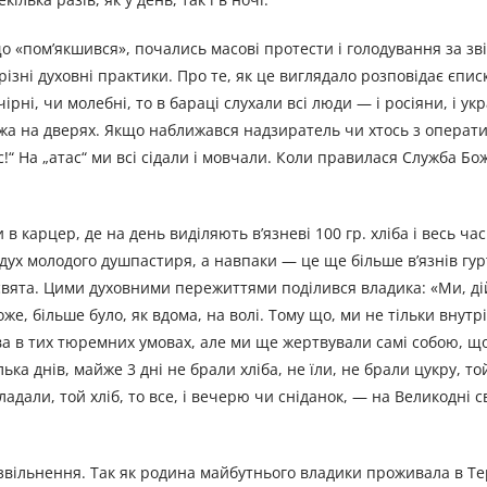
що «пом’якшився», почались масові протести і голодування за зв
и різні духовні практики. Про те, як це виглядало розповідає єпи
і, чи молебні, то в бараці слухали всі люди — і росіяни, і укра
орожа на дверях. Якщо наближався надзиратель чи хтось з операт
с!“ На „атас“ ми всі сідали і мовчали. Коли правилася Служба Бож
карцер, де на день виділяють в’язневі 100 гр. хліба і весь час
дух молодого душпастиря, а навпаки — це ще більше в’язнів гурт
і свята. Цими духовними пережиттями поділився владика: «Ми, ді
же, більше було, як вдома, на волі. Тому що, ми не тільки внут
тва в тих тюремних умовах, але ми ще жертвували самі собою, щ
лька днів, майже 3 дні не брали хліба, не їли, не брали цукру, то
адали, той хліб, то все, і вечерю чи сніданок, — на Великодні с
 звільнення. Так як родина майбутнього владики проживала в Те