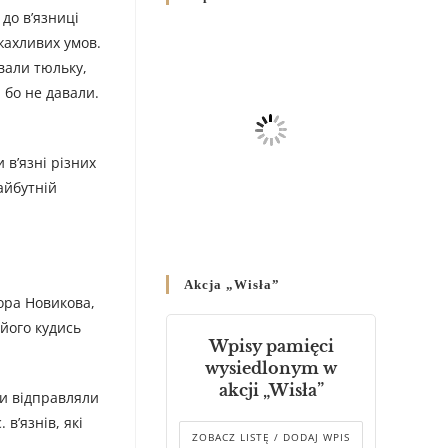
Родин
до в’язниці
4 GRUDNIA 2024
/
жахливих умов.
авали тюльку,
Декрет владики Володимира
 бо не давали.
про утворення Комісії до
Справ Молоді та встановленя
складу Катихитичної Комісії
 в’язні різних
18 PAŹDZIERNIKA 2024
/
айбутній
Декрет „Проголошення та
оприлюднення постанов
Синоду Єпископів УГКЦ,
який відбувся у Зарваниці, в
Akcja „Wisła”
днях 2-12 липня 2024 р.”
тора Новикова,
4 PAŹDZIERNIKA 2024
/
 його кудись
Wpisy pamięci
Декрет єпископів
wysiedlonym w
Перемисько-Варшавської
akcji „Wisła”
ди відправляли
Митрополії стосовно
звершування Божественної
 в’язнів, які
літургії
ZOBACZ LISTĘ / DODAJ WPIS