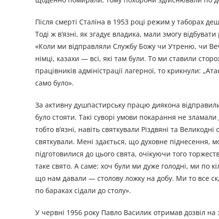
Після смерті Сталіна в 1953 році режим у таборах де
Тоді ж в’язні, як згадує владика, мали змогу відбуват
«Коли ми відправляли Службу Божу чи Утреню, чи Вечірн
німці, казахи — всі, які там були. То ми ставили ст
працівників адміністрації лагерної, то крикнули: „Ата
само було».
За активну душпастирську працю диякона відправили в 
було стояти. Такі суворі умови покарання не зламали 
тобто в’язні, навіть святкували Різдвяні та Великодн
святкували. Мені здається, що духовне піднесення, мо
підготовилися до цього свята, очікуючи того торжес
таке свято. А саме: хоч були ми дуже голодні, ми по кі
що нам давали — столову ложку на добу. Ми то все скл
по бараках сідали до столу».
У червні 1956 року Павло Василик отримав дозвіл на