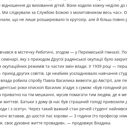
 відношення до виховання дітей. Вони ходили кожну неділю до 
. Ми слідкували за Службою Божою з молитовником весь час». О
урнали, що не лише розширювало їх кругозір, але й більш повно
вчався в містечку Риботичі, згодом — у Перемиській гімназії. П
семінарї, яку з приходом Другої радянської окупації було закри
и окупаційних режимів та частих змін влади. У 1939 році — пер
— прихід других совітів. Це неабияк ускладнювало навчання студ
, влада робила спробу Павла Василика вивезти до Австрії, але 
удентські роки єпископ Василик згадує з сумом: «Був голодний рі
ив приватно на тім мешканні, мусив помагати тим людям, де я м
ви життєві. Батьки з дому (в нас був страшний голод) привозил
ободи і з осету». Через такий важкий стан речей студент найнявс
 ночі вставав, до шостої пас корови — 3 години (то професор нім
я, своє духовне життя провадив», — продовжує Владика.