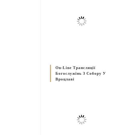
On-Line Трансляції
Богослужінь З Собору У
Вроцлаві