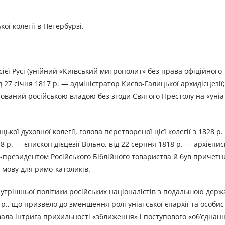
ї колегії в Петербурзі.
сієї Русі (унійний «Київський митрополит» без права офіційного
від 27 січня 1817 р. — адміністратор Києво-Галицької архидієцезі
ований російською владою без згоди Святого Престолу на «уніа
кої духовної колегії, голова перетвореної цієї колегії з 1828 р.
818 р. — єпископ дієцезії Вільно, від 22 серпня 1818 р. — архієпи
е-президентом Російського Біблійного товариства й був причетн
 мову для римо-католиків.
нутрішньої політики російських націоналістів з подальшою дер
, що призвело до зменшення ролі уніатської єпархії та особи
вала інтрига прихильності «зближення» і поступового «об’єднанн