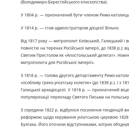
(Володимиро-Берестейського єпископства).
У 1804 р. — призначений бути членом Римо-католицько
У 1814 р. — став адміністратором дієцезії Вільно.
Від 1817 року — митрополит Київський, Галицький і в
повністю на теренах Російської імперії, до 1838 р.); 
Святим Престолом як «Апостольський делегат». Номін
митрополита для Російської імперії».
З 1818 р. — голова другого департаменту Римо-католиць
«особливу греко-уніатську колегію» (до 1838 р.). І з 1
Галицької архидієцезії. У 1818 р. — призначений віц
популяризації перекладу Святого Письма на польську
З середини 1822 р. відбулося посилення тенденцій в
реформою щодо керування уніатською церквою 1828 р.
Булгака. Його оточили відступниками, котрих об’єдну