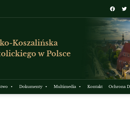
ko-Koszalińska
olickiego w Polsce
stwo
Dokumenty
Multimedia
Kontakt
Ochrona Dz