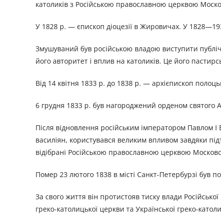
католиків з Російською православною церквою Моско
У 1828 р. — єпископ діоцезії в Жировичах. У 1828—19
Змушуваний був російською владою виступити публіч
його авторитет і вплив на католиків. Це його пастирс
Від 14 квітня 1833 р. до 1838 р. — архієпископ полоць
6 грудня 1833 р. був нагороджений орденом святого 
Після відновлення російським імператором Павлом I Б
василіян, користувався великим впливом завдяки під
відібрані Російською православною церквою Московс
Помер 23 лютого 1838 в місті Санкт-Петербурзі був п
За свого життя він протистояв тиску влади Російської 
греко-католицької церкви та Української греко-катол