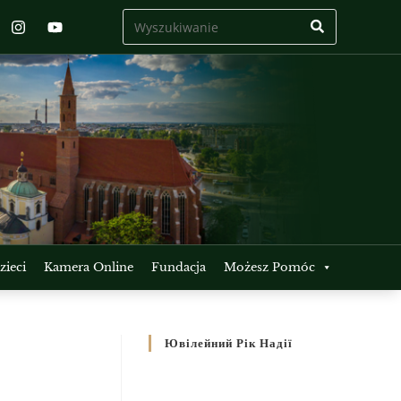
ieci
Kamera Online
Fundacja
Możesz Pomóc
Ювілейний Рік Надії