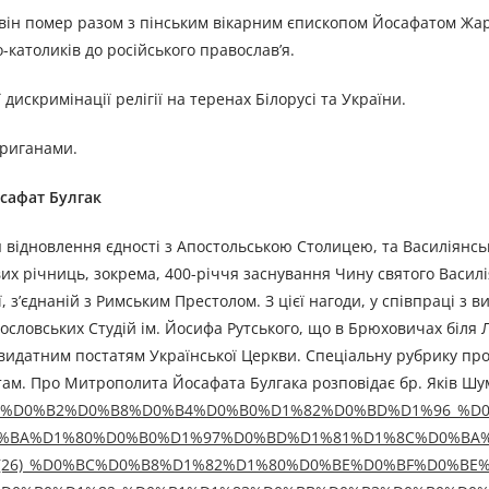
він помер разом з пінським вікарним єпископом Йосафатом Жа
католиків до російського православ’я.
искримінації релігії на теренах Білорусі та України.
триганами.
сафат Булгак
чя відновлення єдності з Апостольською Столицею, та Василіянс
их річниць, зокрема, 400-річчя заснування Чину святого Василі
з’єднаній з Римським Престолом. З цієї нагоди, у співпраці з в
ословських Студій ім. Йосифа Рутського, що в Брюховичах біля 
видатним постатям Української Церкви. Спеціальну рубрику про
м. Про Митрополита Йосафата Булгака розповідає бр. Яків Шум
017/07/23/%D0%B2%D0%B8%D0%B4%D0%B0%D1%82%D0%BD%D1%96_
0%BA%D1%80%D0%B0%D1%97%D0%BD%D1%81%D1%8C%D0%BA
(26)_%D0%BC%D0%B8%D1%82%D1%80%D0%BE%D0%BF%D0%BE