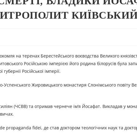
 СМЕРТІ, ВЛАДИКИ ЙОСА
МИТРОПОЛИТ КИЇВСЬКИЙ
окомля на теренах Берестейського воєводства Великого князівс
итовського Російською імперією його родина білорусів була зап
губернії Російської імперії.
то-Успенського Жировицького монастиря Слонімського повіту В
асиліян (ЧСВВ) та отримав чернече ім’я Йосафат. Викладав у мон
овичах.
 de propaganda fidei, де став доктором теологічних наук та докт