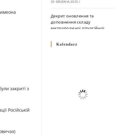
30 GRUDNIA 2025
/
 Симеона
Декрет оновлення та
доповнення складу
митрополичої літургійної
комісії
10 GRUDNIA 2025
/
Kalendarz
Декрет „Норми щодо
вживання священичих риз у
Перемисько-Варшавській
Митрополії”
10 GRUDNIA 2025
/
були закриті з
Декрет про відзначення
Великодня і всіх рухомих
свят за григоріанським
ції Російській
календарем
10 GRUDNIA 2025
/
ровичах)
Декрет проголошення та