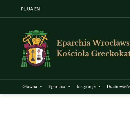
PL
UA
EN
Eparchia Wrocławs
Kościoła Greckokat
Główna
Eparchia
Instytucje
Duchowień