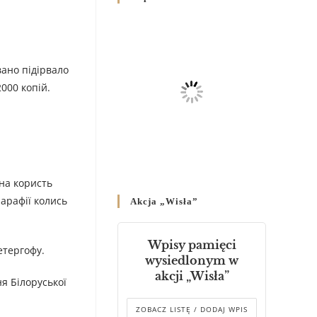
Родин
4 GRUDNIA 2024
/
Декрет владики Володимира
ано підірвало
про утворення Комісії до
Справ Молоді та встановленя
000 копій.
складу Катихитичної Комісії
18 PAŹDZIERNIKA 2024
/
Декрет „Проголошення та
оприлюднення постанов
Синоду Єпископів УГКЦ,
 на користь
який відбувся у Зарваниці, в
арафії колись
Akcja „Wisła”
днях 2-12 липня 2024 р.”
4 PAŹDZIERNIKA 2024
/
Wpisy pamięci
етергофу.
Декрет єпископів
wysiedlonym w
Перемисько-Варшавської
akcji „Wisła”
Митрополії стосовно
ня Білоруської
звершування Божественної
літургії
ZOBACZ LISTĘ / DODAJ WPIS