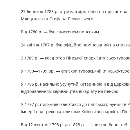
27 березня 1785 р. отримав хіротонію на пресвітера.
Млоцького та Стефана Левинського.
Від 1786 р. — був єпископом пинським.
24 квітня 1787 р. був офіційно номінований на єписк
З 1789 р. — коад’ютор Пінської єпархії (пінсько-туровс
У 1790—1799 рр. — єпископ туровський (пінсько-туров
У 1795 р. насильно усунутий Катериною II від церков
відправленням керівництва вікаріату на пенсію.
У 1797 р. письмово звертався до папського нунція в Р
імперії над греко-католиками Київської єпархії та Пінс
Від 12 жовтня 1798 р. до 1828 р. — єпископ берестейсь