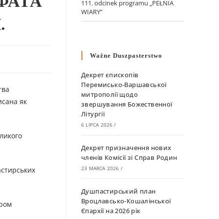
ФАТА
111. odcinek programu „PEŁNIA
WIARY”
.
Ważne Duszpasterstwo
Декрет єпископів
Перемисько-Варшавської
тва
митрополії щодо
исана як
звершування Божественної
Літургії
6 LIPCA 2026
/
еликого
Декрет призначення нових
членів Комісії зі Справ Родин
23 MARCA 2026
/
астирських
Душпастирський план
Вроцлавсько-Кошалінської
ором
Єпархії на 2026 рік