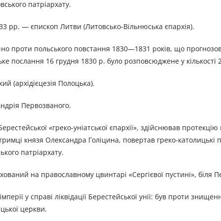
вського патріархату.
33 рр. — єпископ Литви (Литовсько-Вільнюська єпархія).
но проти польського повстання 1830—1831 років, що прогнозов
ьке послання 16 грудня 1830 р. було розповсюджене у кількості 2
кий (архідієцезія Полоцька).
Андрія Первозваного.
ерестейської «греко-уніатської єпархії», здійснював протекцію
тримці князя Олександра Голіцина, повертав греко-католицькі п
ького патріархату.
охований на православному цвинтарі «Сергієвої пустині», біля П
імперії у справі ліквідації Берестейської унії: був проти знищен
ицької церкви.