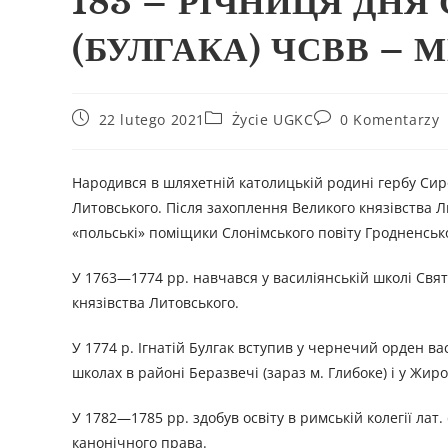
183 – РІЧНИЦЯ ДНЯ
(БУЛГАКА) ЧСВВ – 
22 lutego 2021
Życie UGKC
0 Komentarzy
Народився в шляхетній католицькій родині гербу Сир
Литовського. Після захоплення Великого князівства Л
«польські» поміщики Слонімського повіту Гродненської 
У 1763—1774 рр. навчався у василіянській школі Свя
князівства Литовського.
У 1774 р. Ігнатій Булгак вступив у чернечий орден в
школах в районі Беразвечі (зараз м. Глибоке) і у Жир
У 1782—1785 рр. здобув освіту в римській колегії лат.
канонічного права.