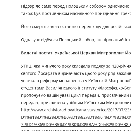
Підозріло саме перед Полоцьким собором одночасно 
також був противником насильного приєднання греко-
Його смерть зняла останню перешкоду для російської д
Одразу ж відбувся Полоцький собор, інспірований ін
Видатні постаті Української Церкви Митрополит Йо
УГКЦ, яка минулого року складала подяку за 420-річ
святого Йосафата відзначають цього року ряд важлив
увінчало реформу монашества у Київській Митрополії, 
студентами Василіянського Інституту Філософсько-Бог
пропонуємо вашій увазі цикл передач, присвячений 
передач, присвячена унійним Київським Митрополита
http://www.archivioradiovaticana.va/storico/2
D1%81%D1%82%D0%B0%D1%82%D1%96_%D1%83%D
7_%D1%86%D0%B5%D1%80%D0%BA%D0%B2%D0%B8_