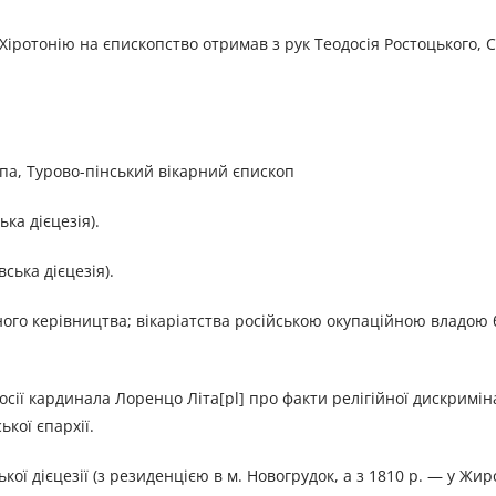
 Хіротонію на єпископство отримав з рук Теодосія Ростоцького,
опа, Турово-пінський вікарний єпископ
ька дієцезія).
ська дієцезія).
ного керівництва; вікаріатства російською окупаційною владою 
осії кардинала Лоренцо Літа[pl] про факти релігійної дискриміна
ької єпархії.
кої дієцезії (з резиденцією в м. Новогрудок, а з 1810 р. — у Жи