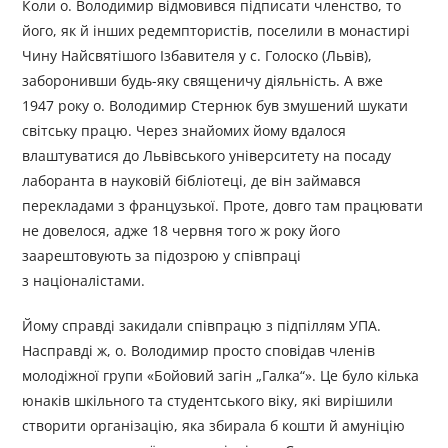
Коли о. Володимир відмовився підписати членство, то
його, як й інших редемптористів, поселили в монастирі
Чину Найсвятішого Ізбавителя у с. Голоско (Львів),
заборонивши будь-яку священичу діяльність. А вже
1947 року о. Володимир Стернюк був змушений шукати
світську працю. Через знайомих йому вдалося
влаштуватися до Львівського університету на посаду
лаборанта в науковій бібліотеці, де він займався
перекладами з французької. Проте, довго там працювати
не довелося, адже 18 червня того ж року його
заарештовують за підозрою у співпраці
з націоналістами.
Йому справді закидали співпрацю з підпіллям УПА.
Насправді ж, о. Володимир просто сповідав членів
молодіжної групи «Бойовий загін „Галка“». Це було кілька
юнаків шкільного та студентського віку, які вирішили
створити організацію, яка збирала б кошти й амуніцію