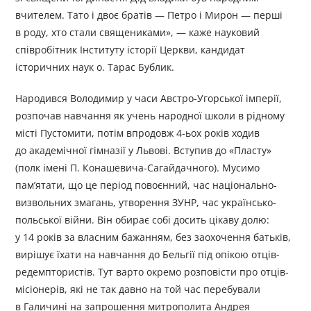
вчителем. Тато і двоє братів — Петро і Мирон — перші
в роду, хто стали священиками», — каже науковий
співробітник Інституту історії Церкви, кандидат
історичних наук о. Тарас Бублик.
Народився Володимир у часи Австро-Угорської імперії,
розпочав навчання як учень народної школи в рідному
місті Пустомити, потім впродовж 4-ьох років ходив
до академічної гімназії у Львові. Вступив до «Пласту»
(полк імені П. Конашевича-Сагайдачного). Мусимо
пам’ятати, що це період повоєнний, час національно-
визвольних змагань, утворення ЗУНР, час українсько-
польської війни. Він обирає собі досить цікаву долю:
у 14 років за власним бажанням, без заохочення батьків,
вирішує їхати на навчання до Бельгії під опікою отців-
редемптористів. Тут варто окремо розповісти про отців-
місіонерів, які не так давно на той час перебували
в Галичині на запрошення митрополита Андрея