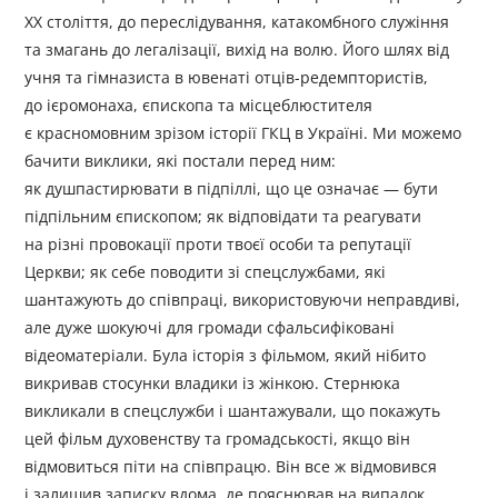
ХХ століття, до переслідування, катакомбного служіння
та змагань до легалізації, вихід на волю. Його шлях від
учня та гімназиста в ювенаті отців-редемптористів,
до ієромонаха, єпископа та місцеблюстителя
є красномовним зрізом історії ГКЦ в Україні. Ми можемо
бачити виклики, які постали перед ним:
як душпастирювати в підпіллі, що це означає — бути
підпільним єпископом; як відповідати та реагувати
на різні провокації проти твоєї особи та репутації
Церкви; як себе поводити зі спецслужбами, які
шантажують до співпраці, використовуючи неправдиві,
але дуже шокуючі для громади сфальсифіковані
відеоматеріали. Була історія з фільмом, який нібито
викривав стосунки владики із жінкою. Стернюка
викликали в спецслужби і шантажували, що покажуть
цей фільм духовенству та громадськості, якщо він
відмовиться піти на співпрацю. Він все ж відмовився
і залишив записку вдома, де пояснював на випадок,