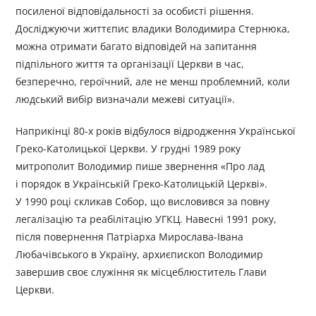
посиленої відповідальності за особисті рішення.
Досліджуючи життєпис владики Володимира Стернюка,
можна отримати багато відповідей на запитання
підпільного життя та організації Церкви в час,
безперечно, героїчний, але не менш проблемний, коли
людський вибір визначали межеві ситуації».
Наприкінці 80-х років відбулося відродження Української
Греко-Католицької Церкви. У грудні 1989 року
митрополит Володимир пише звернення «Про лад
і порядок в Українській Греко-Католицькій Церкві».
У 1990 році скликав Собор, що висловився за повну
легалізацію та реабілітацію УГКЦ. Навесні 1991 року,
після повернення Патріарха Мирослава-Івана
Любачівського в Україну, архиєпископ Володимир
завершив своє служіння як місцеблюститель Глави
Церкви.