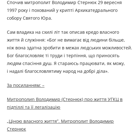
Спочив митрополит Володимир Стернюк 29 вересня
1997 року і похований у крипті Архикатедрального
собору Святого Юра.
Сам владика на схилі літ так описав кредо власного
життя й служіння: «Бог не вимагає від людини більше,
ніж вона здатна зробити в межах людських можливостей.
Бог благословляє ті труди і терпіння, що приносять
людям спасіння душ. Я стараюсь працювати, як можу,
і надалі благословлятиму народ на добрі діла».
За посиланням: –
Митрополиn Володимир (Стернюк) про життя УГКЦ в
підпіллі та її легалізацію
„Ціною власного життя”. Митрополит Володимир
Стернюк