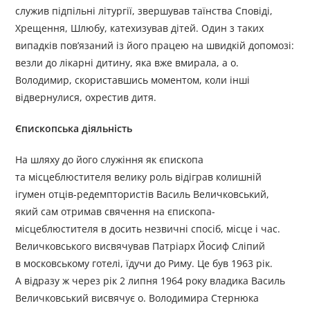
служив підпільні літургії, звершував таїнства Сповіді,
Хрещення, Шлюбу, катехизував дітей. Один з таких
випадків пов’язаний із його працею на швидкій допомозі:
везли до лікарні дитину, яка вже вмирала, а о.
Володимир, скориставшись моментом, коли інші
відвернулися, охрестив дитя.
Єпископська діяльність
На шляху до його служіння як єпископа
та місцеблюстителя велику роль відіграв колишній
ігумен отців-редемптористів Василь Величковський,
який сам отримав свячення на єпископа-
місцеблюстителя в досить незвичні спосіб, місце і час.
Величковського висвячував Патріарх Йосиф Сліпий
в московському готелі, їдучи до Риму. Це був 1963 рік.
А відразу ж через рік 2 липня 1964 року владика Василь
Величковський висвячує о. Володимира Стернюка