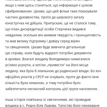
якщо з ним щось станеться, що інформація є цілком
сфабрикованою. Цікаво, що цей фільм таки показували
частині духовенства, проте до широкого загалу
кінострічка не дійшла. Припускаю, це не сталося тому,
що план дискредитації особи Стернюка видався
невдалим, оскільки він виявив твердість і принциповість
та мав велику підтримку і довіру серед вірян
та священиків. Цікаво буде вивчити детальніше
цю справу, коли будуть відкриті потрібні документи
в архівах. Взагалі владику Володимира намагалися
усіляко усунути, а хотіли „привести“ на його місце
людину, яка була б лояльною до радянської влади. Бо хоч
офіційно уніатів у СРСР не існувало, проте де-факто їхня
кількість була немалою, а тому потрібно було
забезпечити негласний контроль цієї групи населення.
Інша історія пов’язана зі свяченнями, які проводив
владика в с. Рудно біля Львова. Таїнство було перерване