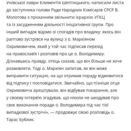
Унівської лаври Климентія Шептицького, написали листа
до заступника голови Ради Народних Комісарів СРСР В.
Молотова з проханням звільнити ієрархію УГКЦ
та із засудженням діяльності Ініціативної групи. Про
інший випадок відомо зі спогадів про владику: якось він
раптово зустрівся на вулиці з о. Маркіяном
Охримовичем, який у той час підписав перехід
на православ’я і розповів про це о. Володимиру.
Дізнавшись правду, отець сказав, що він більше не хоче
розмовляти. Тоді о. Маркіян запитав, як він може
виправити ситуацію, на що отримав пораду відмовитися
від підпису і посповідатися. Звичайно, що пізніше отця
Охримовича арештували, він відбував покарання, але
у своєму інтерв’ю згадував, що ніколи не шкодував про
своє виконання поради о. Володимира під час тієї
випадкової зустрічі», — продовжує свою розповідь о.
Тарас Бублик.