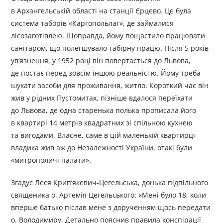
в Архангельській області на станції Єрцево. Це була
система таборів «Каргопольлаг», де займалися
лісозаготівлею. Щоправда, йому пощастило працювати
санітаром, що полегшувало табірну працю. Після 5 років
ув’язнення, у 1952 році він повертається до Львова,
де постає перед зовсім іншою реальністю. Йому треба
шукати засоби для проживання, житло. Короткий час він
жив у рідних Пустомитах, пізніше вдалося переїхати
до Львова, де одна старенька полька прописала його
в квартирі 14 метрів квадратних зі спільною кухнею
та вигодами. Власне, саме в цій маленькій квартирці
владика жив аж до Незалежності України, отакі були
«митрополичі палати».
Згадує Леся Крип’якевич-Цегельська, донька підпільного
священика о. Артемія Цегельського: «Мені було 18, коли
вперше батько післав мене з дорученням щось передати
о. Володимиру. Детально пояснив правила конспірації