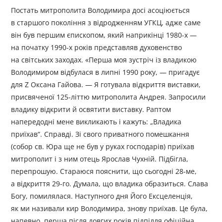
Постать митрополита Володимира досі асоціюється
в старшого покоління з відродженням УГКЦ, адже саме
він був першим єпископом, який наприкінці 1980-х —
на початку 1990-х років представляв духовенство
на світських заходах. «Перша моя зустріч із владикою
Володимиром відбулася в липні 1990 року, — пригадує
для Z Оксана Гайова. — Я готувала відкриття виставки,
присвяченої 125-літтю митрополита Андрея. Запросили
владику відкрити й освятити виставку. Раптом
напередодні мене викликають і кажуть: „Владика
приїхав“. Справді. Зі свого приватного помешкання
(собор св. Юра ще не був у руках господарів) приїхав
митрополит і з ним отець Ярослав Чухній. Підбігла,
перепрошую. Стараюся пояснити, що сьогодні 28-ме,
а відкриття 29-го. Думала, що владика образиться. Слава
Богу, помилялася. Наступного дня Його Ексцеленція,
як ми називали кир Володимира, знову приїхав. Це була,
напевно, перша після довгих років підпілля офіційна