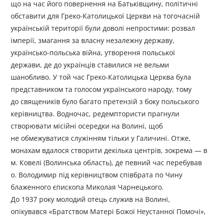
що на час його повернення на Батьківщину, політичні
обставити для Греко-Католицької Церкви на тогочасній
українській території були доволі непростими: розвал
імперії, змагання за власну незалежну державу,
українсько-польська війна, утворення польської
держави, де до українців ставилися не вельми
шанобливо. У той час Греко-Католицька Церква була
представником та голосом українського народу, тому
до священиків було багато претензій з боку польського
керівництва. Водночас, редемптористи прагнули
створювати місійні осередки на Волині, щоб
не обмежуватися служінням тільки у Галичині. Отже,
монахам вдалося створити декілька центрів, зокрема — в
м. Ковелі (Волинська область), де певний час перебував
о. Володимир під керівництвом співбрата по Чину
блаженного єпископа Миколая Чарнецького.
До 1937 року молодий отець служив на Волині,
опікувався «Братством Матері Божої Неустанної Помочі»,