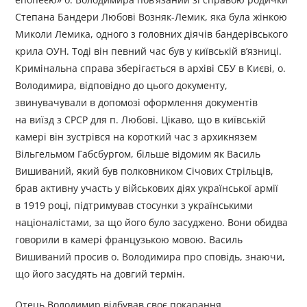
Степана Бандери Любові Возняк-Лемик, яка була жінкою
Миколи Лемика, одного з головних діячів бандерівського
крила ОУН. Тоді він певний час був у київській в’язниці.
Кримінальна справа зберігається в архіві СБУ в Києві, о.
Володимира, відповідно до цього документу,
звинувачували в допомозі оформлення документів
на виїзд з СРСР для п. Любові. Цікаво, що в київській
камері він зустрівся на короткий час з архикнязем
Вільгельмом Габсбургом, більше відомим як Василь
Вишиваний, який був полковником Січових Стрільців,
брав активну участь у військових діях української армії
в 1919 році, підтримував стосунки з українськими
націоналістами, за що його було засуджено. Вони обидва
говорили в камері французькою мовою. Василь
Вишиваний просив о. Володимира про сповідь, знаючи,
що його засудять на довгий термін.
Отець Володимир відбував своє покарання