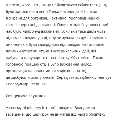
Шептицького. Отці Чину Найсвятішого Ізбавителя (ЧНІ)
були запрошені в лоно Греко-Католицької Церкви
в Україні для організації активної проповідницької
та місіонерської діяльності. Поняття «місії» у повоєнний
час було напрочуд важливим, оскільки така діяльність
піднімала людей у вірі, підтримувала на дусі. Служіння
цих монахів було своєрідною відповіддю на тогочасні
виклики атеїстичних, антиклерикальних ідей, які
набували популярності на початку ХХ століття. Також
головною працею отців було виховання молоді,
організація навчальних закладів (ювенатів),
де здобували освіту юнаки. Серед таких здібних учнів був
і Володимир Стернюк.
Священиче служіння
У своєму пізнішому інтерв’ю владика Володимир
засвідчив, що цей крок не вимагав від нього обов’язку