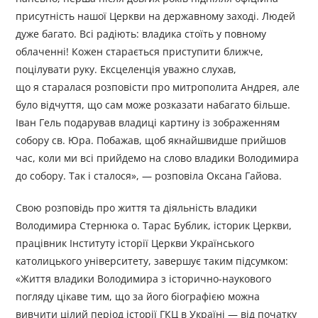
присутність нашої Церкви на державному заході. Людей
дуже багато. Всі радіють: владика стоїть у повному
облаченні! Кожен старається приступити ближче,
поцілувати руку. Ексцеленція уважно слухав,
що я старалася розповісти про митрополита Андрея, але
було відчуття, що сам може розказати набагато більше.
Іван Гель подарував владиці картину із зображенням
собору св. Юра. Побажав, щоб якнайшвидше прийшов
час, коли ми всі прийдемо на слово владики Володимира
до собору. Так і сталося», — розповіла Оксана Гайова.
Свою розповідь про життя та діяльність владики
Володимира Стернюка о. Тарас Бублик, історик Церкви,
працівник Інституту історії Церкви Українського
католицького університету, завершує таким підсумком:
«Життя владики Володимира з історично-наукового
погляду цікаве тим, що за його біографією можна
вивчити цілий період історії ГКЦ в Україні — від початку