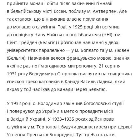
прийняти монаші обіти після закінченні гімназії
в бельгійському місті Ессен, поблизу м. Антверпен. Але
так сталося, що він виявив власне покликання
до монашого служіння. Тоді, у 1925 році він вступив
до новіціяту Чину Найсвятішого Ізбавителя (ЧНІ) в м.
Сент-Трейден (Бельгія) і розпочав навчання у двох
університетах паралельно — у м. Боплато та у м. Лювен
(Бельгія). Навчання велося французькою мовою, знання
якої не раз потім згодилося митрополиту. 21 серпня
1931 року Володимира Стернюка висвятив на священика
єпископ греко-католиків в Канаді Василь Ладика, який
якраз у той час їхав до Канади через Бельгію.
У 1932 році о. Володимир закінчив богословські студії
і повернувся до України з метою провадити місії
в Західній Україні. У 1933–1935 роках здійснював
служіння у м. Тернополі, будучи душпастирем при церкві
Успення Пресвятої Богородиці. Тут треба сказати,