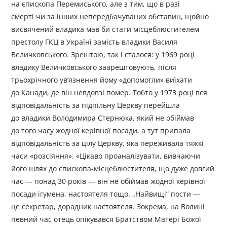
на єпископа Перемиського, але з тим, що в разі
смерті чи за інших непередбачуваних обставин, щойно
висвячений владика мав би стати місцеблюстителем
престолу ГКЦ в Україні замість владики Василя
Величковського. Зрештою, так і сталося: у 1969 році
владику Величковського заарештовують, після
трьохрічного ув’язнення йому «допомогли» виїхати
до Канади, де він невдовзі помер. Тобто у 1973 році вся
відповідальність за підпільну Церкву перейшла
до владики Володимира Стернюка, який не обіймав
до того часу жодної керівної посади, а тут припала
відповідальність за цілу Церкву, яка переживала тяжкі
часи «розсіяння». «Цікаво проаналізувати, вивчаючи
його шлях до єпископа-місцеблюстителя, що дуже довгий
час — понад 30 років — він не обіймав жодної керівної
посади ігумена, настоятеля тощо. „Найвищі“ пости —
це секретар, дорадник настоятеля. Зокрема, на Волині
певний час отець опікувався Братством Матері Божої