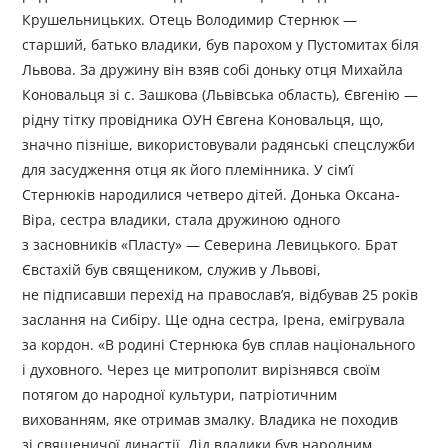
Крушельницьких. Отець Володимир Стернюк —
старший, батько владики, був парохом у Пустомитах біля
Львова. За дружину він взяв собі доньку отця Михайла
Коновальця зі с. Зашкова (Львівська область), Євгенію —
рідну тітку провідника ОУН Євгена Коновальця, що,
значно пізніше, використовували радянські спецслужби
для засудження отця як його племінника. У сім’ї
Стернюків народилися четверо дітей. Донька Оксана-
Віра, сестра владики, стала дружиною одного
з засновників «Пласту» — Северина Левицького. Брат
Євстахій був священиком, служив у Львові,
не підписавши перехід на православ’я, відбував 25 років
заслання на Сибіру. Ще одна сестра, Ірена, емігрувала
за кордон. «В родині Стернюка був сплав національного
і духовного. Через це митрополит вирізнявся своїм
потягом до народної культури, патріотичним
вихованням, яке отримав змалку. Владика не походив
зі священичої династії. Дід владики був народним