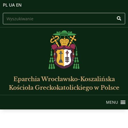
PL
UA
EN
Eparchia Wrocławsko-Koszalińska
Kościoła Greckokatolickiego w Polsce
MENU