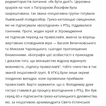
редемптористів питання: «Як бути далі?». Церковна
єрархія на чолі з Патріархом Йосифом була
заарештована, так звана «ініціативна група» готувала
Львівський псевдособор. Греко-католицькі священики,
які не підписували «возз’єднаня» з РПЦ, піддавалися
гонінням. Проте, жоден ієрей зі Згромадження
не підписав перехід на православ’я, маючи за взірець
жертовних ісповідників віри — Василя Величковського
та Миколая Чарнецького, сьогодні проголошених
блаженними. «Біографія цієї особистості є прикладом
і доказом того, що монашество відразу відкинуло
можливість „підпису православ’я“, тобто членства в так
званій Ініціативній групі. В УГКЦ були лише окремі
поодинокі випадки, коли ієромонахи приймали
православ’я. Варто зауважити, що о. Володимир дуже
гостро ставився до процесу возз’єднання з РПЦ. Він був
серед 60-х підписантів греко-католицького духовенства,
які, за ініціативою архимандрита Свято-Успенської