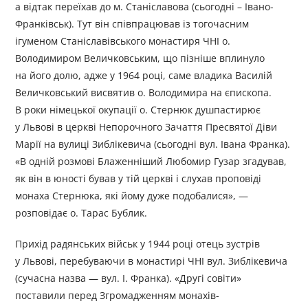
а відтак переїхав до м. Станіславова (сьогодні – Івано-
Франківськ). Тут він співпрацював із тогочасним
ігуменом Станіславівського монастиря ЧНІ о.
Володимиром Величковським, що пізніше вплинуло
на його долю, адже у 1964 році, саме владика Василій
Величковський висвятив о. Володимира на єпископа.
В роки німецької окупації о. Стернюк душпастирює
у Львові в церкві Непорочного Зачаття Пресвятої Діви
Марії на вулиці Зиблікевича (сьогодні вул. Івана Франка).
«В одній розмові Блаженніший Любомир Гузар згадував,
як він в юності бував у тій церкві і слухав проповіді
монаха Стернюка, які йому дуже подобалися», —
розповідає о. Тарас Бублик.
Прихід радянських військ у 1944 році отець зустрів
у Львові, перебуваючи в монастирі ЧНІ вул. Зиблікевича
(сучасна назва — вул. І. Франка). «Другі совіти»
поставили перед Згромадженням монахів-