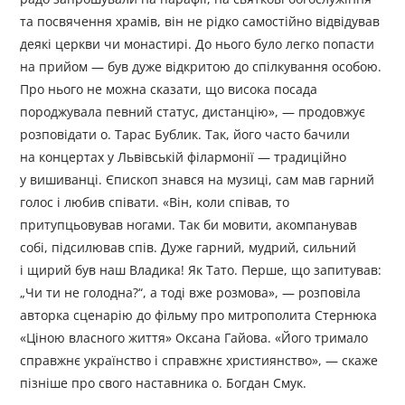
та посвячення храмів, він не рідко самостійно відвідував
деякі церкви чи монастирі. До нього було легко попасти
на прийом — був дуже відкритою до спілкування особою.
Про нього не можна сказати, що висока посада
породжувала певний статус, дистанцію», — продовжує
розповідати о. Тарас Бублик. Так, його часто бачили
на концертах у Львівській філармонії — традиційно
у вишиванці. Єпископ знався на музиці, сам мав гарний
голос і любив співати. «Він, коли співав, то
притупцьовував ногами. Так би мовити, акомпанував
собі, підсилював спів. Дуже гарний, мудрий, сильний
і щирий був наш Владика! Як Тато. Перше, що запитував:
„Чи ти не голодна?“, а тоді вже розмова», — розповіла
авторка сценарію до фільму про митрополита Стернюка
«Ціною власного життя» Оксана Гайова. «Його тримало
справжнє українство і справжнє християнство», — скаже
пізніше про свого наставника о. Богдан Смук.