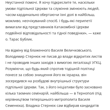
Неустанної помочі. Я хочу підкреслите те, наскільки
умови підпільної Церкви та служіння змінюють людей,
часом кардинально обертаючи їхні долі в найбільш,
можливо, неочікуваний спосіб. І будь-які перипетії
вимагали від представників Катакомбної Церкви
подвійної відповідальності та гідної поведінки», — каже
о. Тарас Бублик.
На відміну від блаженного Василя Величковського,
Володимир Стернюк не писав до влади відкритих листів
і не проводив інших заходів з вимогою легалізації УГКЦ.
Розуміючи, що будь-який спротив тодішній політиці
понесе за собою знищення його як ієрарха, він
зосередився на розбудові внутрішньої структури
підпільної Церкви. Так, з його ініціативи було засновано
кілька таємних семінарій, найбільша — в Тернополі (під
керівництвом теперішнього митрополита Василя
Семенюка). Владика Стернюк сам відбирав кандидатів