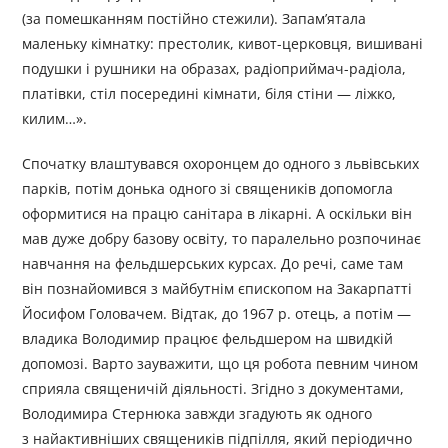
(за помешканням постійно стежили). Запам’ятала
маленьку кімнатку: престолик, кивот-церковця, вишивані
подушки і рушники на образах, радіоприймач-радіола,
платівки, стіл посередині кімнати, біля стіни — ліжко,
килим…».
Спочатку влаштувався охоронцем до одного з львівських
парків, потім донька одного зі священиків допомогла
оформитися на працю санітара в лікарні. А оскільки він
мав дуже добру базову освіту, то паралельно розпочинає
навчання на фельдшерських курсах. До речі, саме там
він познайомився з майбутнім єпископом на Закарпатті
Йосифом Головачем. Відтак, до 1967 р. отець, а потім —
владика Володимир працює фельдшером на швидкій
допомозі. Варто зауважити, що ця робота певним чином
сприяла священичій діяльності. Згідно з документами,
Володимира Стернюка завжди згадують як одного
з найактивніших священиків підпілля, який періодично