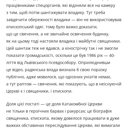
працівниками спецорганів, які відзняли все на камеру
з тим, щоб потім шантажувати владику. Тут треба
завдячити обережності владики — він не використовував
єпископський одяг, тому було важко доказати,
що це свячення, а не звичайне освячення будинку,
як на цьому тоді настояли владика і майбутні священики.
Цей шантаж теж не вдався, а кінострічку так і не змогли
показати громадськості, оскільки це був 1986 рік — 40-
ліття від Львівського псевдособору. Оприлюднивши
це відео, радянська влада визнала б свою поразку
публічно, адже мовилося, що одіозних уніатів немає,
а тут раптом — свячення, які показують, що в неіснуючій
Церкві є і священики, і єпископи.
Доля цієї постаті — це доля Катакомбної Церкви
не тільки в героїчних барвах і ракурсах; це біографія
священика, єпископа, якому довелося працювати в дуже
важких обставинах переслідування Церкви, які вимагали