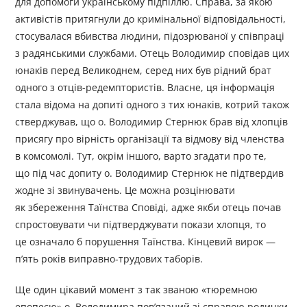
для допомоги українському підпіллю. Справа, за якою
активістів притягнули до кримінальної відповідальності,
стосувалася вбивства людини, підозрюваної у співпраці
з радянськими службами. Отець Володимир сповідав цих
юнаків перед Великоднем, серед них був рідний брат
одного з отців-редемптористів. Власне, ця інформація
стала відома на допиті одного з тих юнаків, котрий також
стверджував, що о. Володимир Стернюк брав від хлопців
присягу про вірність організації та відмову від членства
в комсомолі. Тут, окрім іншого, варто згадати про те,
що під час допиту о. Володимир Стернюк не підтвердив
жодне зі звинувачень. Це можна розцінювати
як збереження Таїнства Сповіді, адже якби отець почав
спростовувати чи підтверджувати покази хлопця, то
це означало б порушення Таїнства. Кінцевий вирок —
п’ять років виправно-трудових таборів.
Ще один цікавий момент з так званою «тюремною
епопеєю» о. Володимира пов’язаний зі справою родички