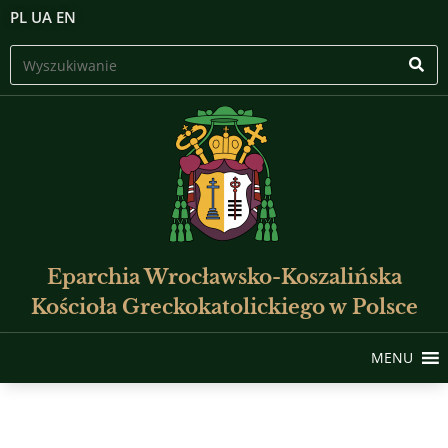
PL
UA
EN
Eparchia Wrocławsko-Koszalińska
Kościoła Greckokatolickiego w Polsce
MENU