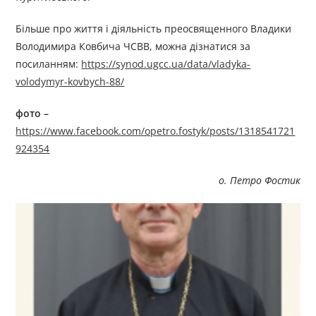
Більше про життя і діяльність преосвященного Владики
Володимира Ковбича ЧСВВ, можна дізнатися за
посиланням:
https://synod.ugcc.ua/data/vladyka-
volodymyr-kovbych-88/
фото –
https://www.facebook.com/opetro.fostyk/posts/1318541721
924354
о. Петро Фостик