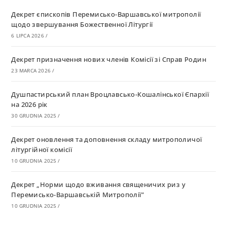
Декрет єпископів Перемисько-Варшавської митрополії
щодо звершування Божественної Літургії
6 LIPCA 2026
/
Декрет призначення нових членів Комісії зі Справ Родин
23 MARCA 2026
/
Душпастирський план Вроцлавсько-Кошалінської Єпархії
на 2026 рік
30 GRUDNIA 2025
/
Декрет оновлення та доповнення складу митрополичої
літургійної комісії
10 GRUDNIA 2025
/
Декрет „Норми щодо вживання священичих риз у
Перемисько-Варшавській Митрополії”
10 GRUDNIA 2025
/