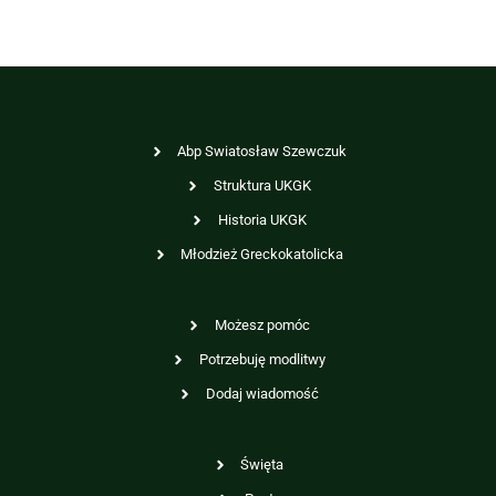
Abp Swiatosław Szewczuk
Struktura UKGK
Historia UKGK
Młodzież Greckokatolicka
Możesz pomóc
Potrzebuję modlitwy
Dodaj wiadomość
Święta