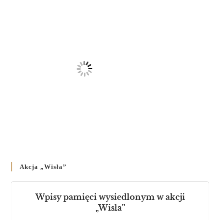
Akcja „Wisła”
Wpisy pamięci wysiedlonym w akcji
„Wisła”