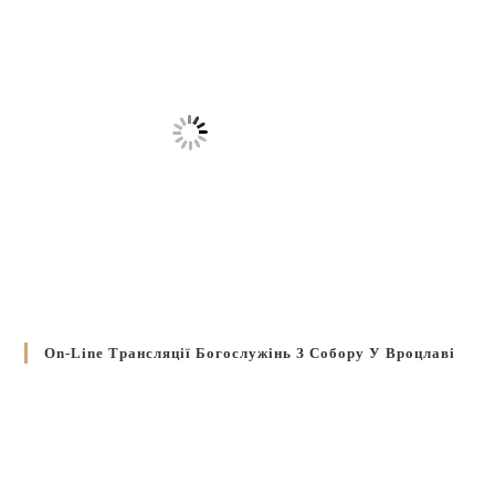
On-Line Трансляції Богослужінь З Собору У Вроцлаві