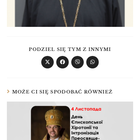
PODZIEL SIĘ TYM Z INNYMI
MOŻE CI SIĘ SPODOBAĆ RÓWNIEŻ