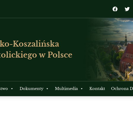
ko-Koszalińska
olickiego w Polsce
stwo
Dokumenty
Multimedia
Kontakt
Ochrona Dz