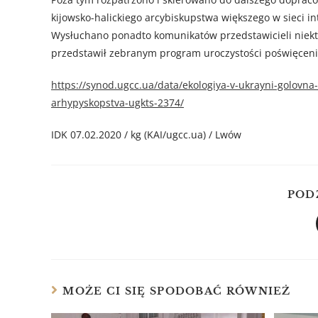
kijowsko-halickiego arcybiskupstwa większego w sieci i
Wysłuchano ponadto komunikatów przedstawicieli niektó
przedstawił zebranym program uroczystości poświęceni
https://synod.ugcc.ua/data/ekologiya-v-ukrayni-golovn
arhypyskopstva-ugkts-2374/
IDK 07.02.2020 / kg (KAI/ugcc.ua) / Lwów
POD
MOŻE CI SIĘ SPODOBAĆ RÓWNIEŻ