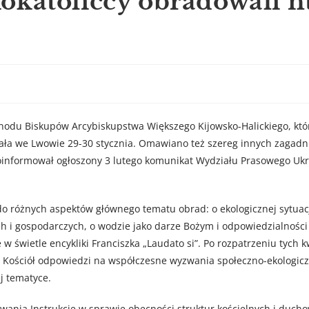
okatoliccy obradowali nt
e
ynodu Biskupów Arcybiskupstwa Większego Kijowsko-Halickiego, któ
a we Lwowie 29-30 stycznia. Omawiano też szereg innych zagadn
poinformował ogłoszony 3 lutego komunikat Wydziału Prasowego Ukr
 różnych aspektów głównego tematu obrad: o ekologicznej sytuacj
 i gospodarczych, o wodzie jako darze Bożym i odpowiedzialności 
w świetle encykliki Franciszka „Laudato si”. Po rozpatrzeniu tych k
Kościół odpowiedzi na współczesne wyzwania społeczno-ekologiczn
j tematyce.
wania Instrukcję w sprawie obecności struktur kościelnych i duch