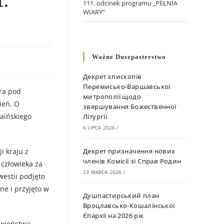
.
111. odcinek programu „PEŁNIA
WIARY”
Ważne Duszpasterstwo
Декрет єпископів
Перемисько-Варшавської
ra pod
митрополії щодо
ień. O
звершування Божественної
aińskiego
Літургії
6 LIPCA 2026
/
i kraju z
Декрет призначення нових
членів Комісії зі Справ Родин
człowieka za
23 MARCA 2026
/
westii podjęto
e i przyjęto w
Душпастирський план
Вроцлавсько-Кошалінської
Єпархії на 2026 рік
owieństwa