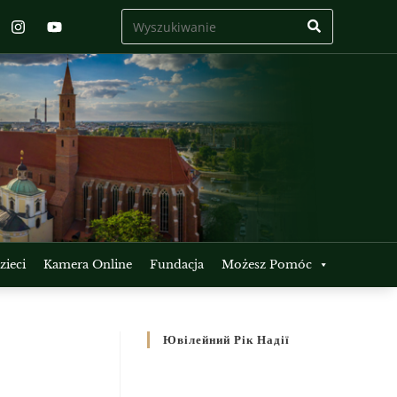
ieci
Kamera Online
Fundacja
Możesz Pomóc
Ювілейний Рік Надії