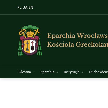
PL
UA
EN
Eparchia Wrocławs
Kościoła Greckokat
Główna
Eparchia
Instytucje
Duchowień