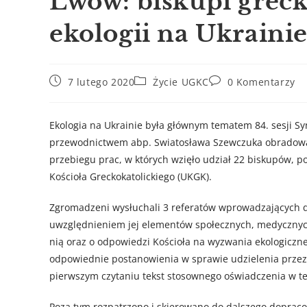
Lwów: biskupi greck
ekologii na Ukraini
7 lutego 2020
Życie UGKC
0 Komentarzy
Ekologia na Ukrainie była głównym tematem 84. sesji S
przewodnictwem abp. Swiatosława Szewczuka obradował
przebiegu prac, w których wzięło udział 22 biskupów, 
Kościoła Greckokatolickiego (UKGK).
Zgromadzeni wysłuchali 3 referatów wprowadzających do
uwzględnieniem jej elementów społecznych, medycznych
nią oraz o odpowiedzi Kościoła na wyzwania ekologiczne 
odpowiednie postanowienia w sprawie udzielenia przez 
pierwszym czytaniu tekst stosownego oświadczenia w te
Poza tym rozpatrzono i skierowano do dalszego dopraco