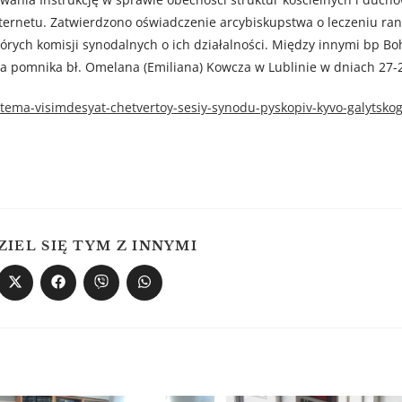
nternetu. Zatwierdzono oświadczenie arcybiskupstwa o leczeniu ran
rych komisji synodalnych o ich działalności. Między innymi bp B
a pomnika bł. Omelana (Emiliana) Kowcza w Lublinie w dniach 27-2
a-tema-visimdesyat-chetvertoy-sesiy-synodu-pyskopiv-kyvo-galytsko
ZIEL SIĘ TYM Z INNYMI