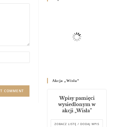
Родин
4 GRUDNIA 2024
/
Декрет владики Володимира
про утворення Комісії до
Справ Молоді та встановленя
складу Катихитичної Комісії
18 PAŹDZIERNIKA 2024
/
Декрет „Проголошення та
оприлюднення постанов
Синоду Єпископів УГКЦ,
який відбувся у Зарваниці, в
Akcja „Wisła”
днях 2-12 липня 2024 р.”
4 PAŹDZIERNIKA 2024
/
Wpisy pamięci
Декрет єпископів
wysiedlonym w
Перемисько-Варшавської
akcji „Wisła”
Митрополії стосовно
звершування Божественної
літургії
ZOBACZ LISTĘ / DODAJ WPIS