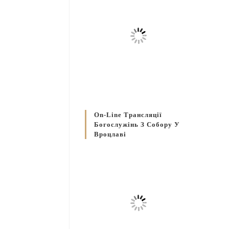
On-Line Трансляції
Богослужінь З Собору У
Вроцлаві