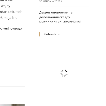
30 GRUDNIA 2025
/
 wojny.
ohdan Dziurach
Декрет оновлення та
доповнення складу
8 maja br.
митрополичої літургійної
комісії
go-verhovnogo-
10 GRUDNIA 2025
/
Kalendarz
Декрет „Норми щодо
вживання священичих риз у
Перемисько-Варшавській
Митрополії”
10 GRUDNIA 2025
/
Декрет про відзначення
Великодня і всіх рухомих
свят за григоріанським
календарем
10 GRUDNIA 2025
/
Декрет проголошення та