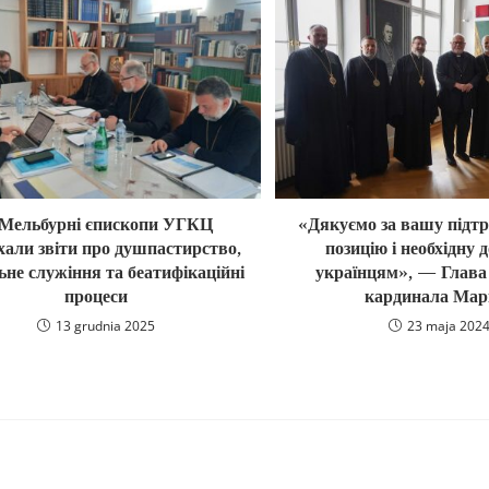
Мельбурні єпископи УГКЦ
«Дякуємо за вашу підтр
хали звіти про душпастирство,
позицію і необхідну 
ьне служіння та беатифікаційні
українцям», — Глав
процеси
кардинала Мар
13 grudnia 2025
23 maja 202