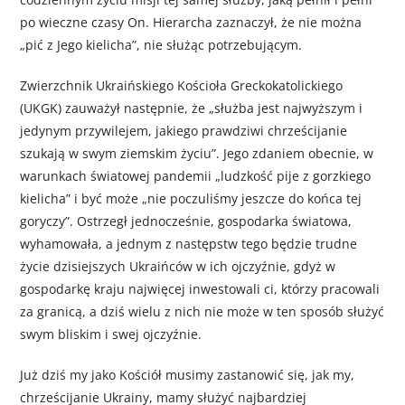
po wieczne czasy On. Hierarcha zaznaczył, że nie można
„pić z Jego kielicha”, nie służąc potrzebującym.
Zwierzchnik Ukraińskiego Kościoła Greckokatolickiego
(UKGK) zauważył następnie, że „służba jest najwyższym i
jedynym przywilejem, jakiego prawdziwi chrześcijanie
szukają w swym ziemskim życiu”. Jego zdaniem obecnie, w
warunkach światowej pandemii „ludzkość pije z gorzkiego
kielicha” i być może „nie poczuliśmy jeszcze do końca tej
goryczy”. Ostrzegł jednocześnie, gospodarka światowa,
wyhamowała, a jednym z następstw tego będzie trudne
życie dzisiejszych Ukraińców w ich ojczyźnie, gdyż w
gospodarkę kraju najwięcej inwestowali ci, którzy pracowali
za granicą, a dziś wielu z nich nie może w ten sposób służyć
swym bliskim i swej ojczyźnie.
Już dziś my jako Kościół musimy zastanowić się, jak my,
chrześcijanie Ukrainy, mamy służyć najbardziej