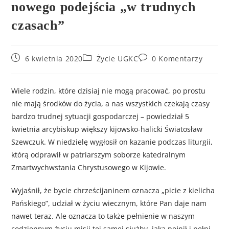
nowego podejścia „w trudnych
czasach”
6 kwietnia 2020
Życie UGKC
0 Komentarzy
Wiele rodzin, które dzisiaj nie mogą pracować, po prostu
nie mają środków do życia, a nas wszystkich czekają czasy
bardzo trudnej sytuacji gospodarczej – powiedział 5
kwietnia arcybiskup większy kijowsko-halicki Światosław
Szewczuk. W niedzielę wygłosił on kazanie podczas liturgii,
którą odprawił w patriarszym soborze katedralnym
Zmartwychwstania Chrystusowego w Kijowie.
Wyjaśnił, że bycie chrześcijaninem oznacza „picie z kielicha
Pańskiego”, udział w życiu wiecznym, które Pan daje nam
nawet teraz. Ale oznacza to także pełnienie w naszym
codziennym życiu misji tej samej służby, jaką pełnił i pełni