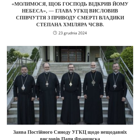
«МОЛИМОСЯ, ЩОБ ГОСПОДЬ ВІДКРИВ ЙОМУ
НЕБЕСА», — ГЛАВА УГКЦ ВИСЛОВИВ
СПІВЧУТТЯ З ПРИВОДУ СМЕРТІ ВЛАДИКИ
СТЕПАНА ХМІЛЯРА ЧСВВ.
23 grudnia 2024
Заява Постійного Синоду УГКЦ щодо нещодавніх
висловів Папи Франциска