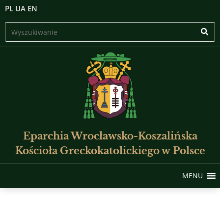
PL
UA
EN
Eparchia Wrocławsko-Koszalińska
Kościoła Greckokatolickiego w Polsce
MENU