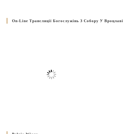
On-Line Трансляції Богослужінь З Собору У Вроцлаві