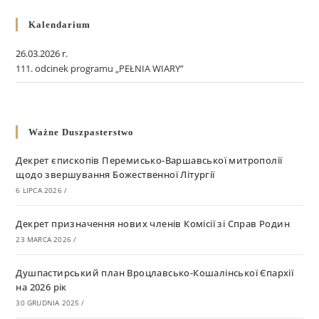
Kalendarium
26.03.2026 r.
111. odcinek programu „PEŁNIA WIARY”
Ważne Duszpasterstwo
Декрет єпископів Перемисько-Варшавської митрополії
щодо звершування Божественної Літургії
6 LIPCA 2026
/
Декрет призначення нових членів Комісії зі Справ Родин
23 MARCA 2026
/
Душпастирський план Вроцлавсько-Кошалінської Єпархії
на 2026 рік
30 GRUDNIA 2025
/