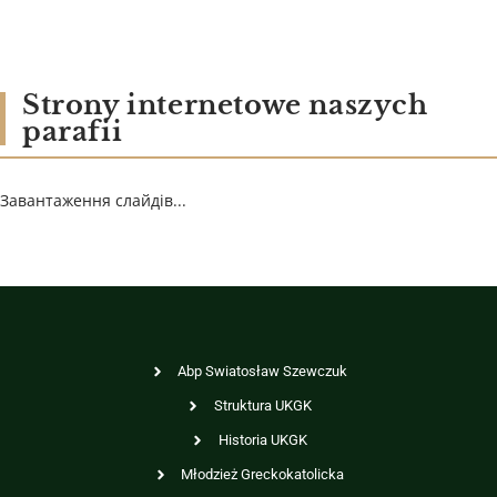
Strony internetowe naszych
parafii
Завантаження слайдів...
Abp Swiatosław Szewczuk
Struktura UKGK
Historia UKGK
Młodzież Greckokatolicka