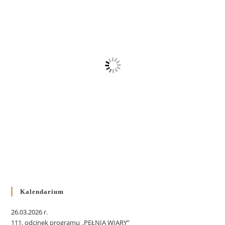
Kalendarium
26.03.2026 r.
111. odcinek programu „PEŁNIA WIARY”