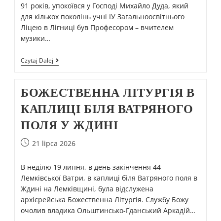
91 років, упокоївся у Господі Михайло Дуда, який
для кількох поколінь учні ІУ Загальноосвітнього
Ліцею в Лігниці був Професором – вчителем
музики…
Czytaj Dalej
БОЖЕСТВЕННА ЛІТУРГІЯ В
КАПЛИЦІ БІЛЯ ВАТРЯНОГО
ПОЛЯ У ЖДИНІ
21 lipca 2026
В неділю 19 липня, в день закінчення 44
Лемківської Ватри, в каплиці біля Ватряного поля в
Ждині на Лемківщині, була відслужена
архієрейська Божественна Літургія. Службу Божу
очолив владика Ольштинсько-Ґданський Аркадій…