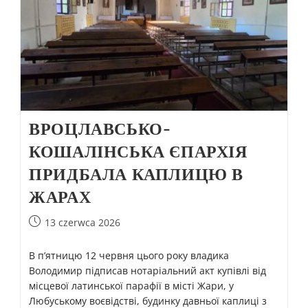
ВРОЦЛАВСЬКО-
КОШАЛІНСЬКА ЄПАРХІЯ
ПРИДБАЛА КАПЛИЦЮ В
ЖАРАХ
13 czerwca 2026
В п’ятницю 12 червня цього року владика
Володимир підписав нотаріальний акт купівлі від
місцевої латинської парафії в місті Жари, у
Любуському воєвідстві, будинку давньої каплиці з