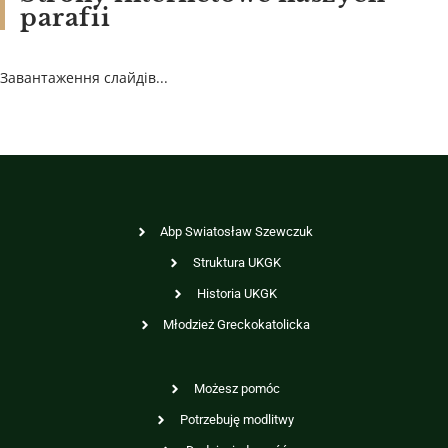
parafii
Завантаження слайдів...
Abp Swiatosław Szewczuk
Struktura UKGK
Historia UKGK
Młodzież Greckokatolicka
Możesz pomóc
Potrzebuję modlitwy