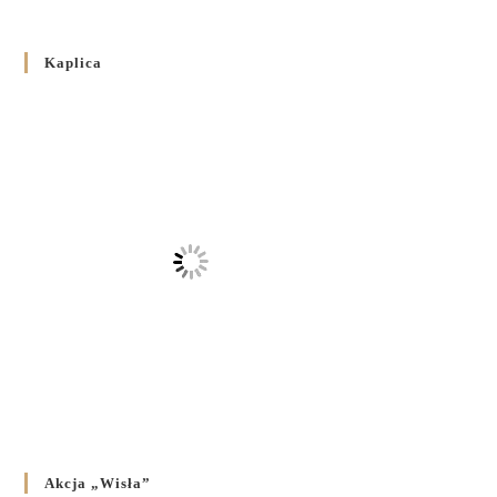
Розпорядження Преосвященнішого Владики Кир
Володимира Р. Ющака про вживання друкованих книг
Kaplica
на публічних богослужіннях
23 LUTEGO 2024
/
Akcja „Wisła”