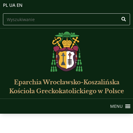
PL
UA
EN
Eparchia Wrocławsko-Koszalińska
Kościoła Greckokatolickiego w Polsce
MENU