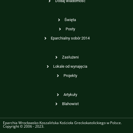
Dodaj wiadomość
Święta
Posty
Eparchialny sobór 2014
Zasłużeni
Lokale od wynajęcia
Projekty
Artykuły
Blahowist
Eparchia Wrocławsko-Koszalińska Kościoła Greckokatolickiego w Polsce.
Copyright © 2006 - 2023.