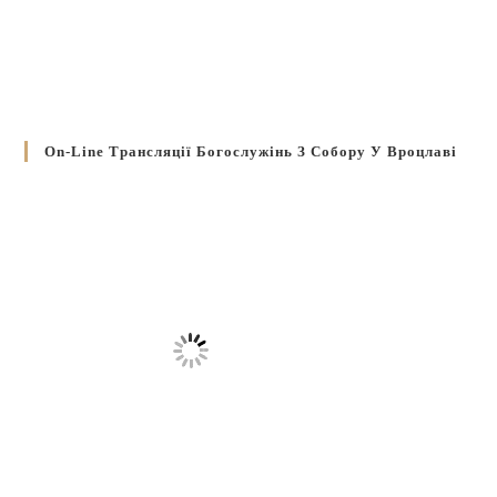
On-Line Трансляції Богослужінь З Собору У Вроцлаві