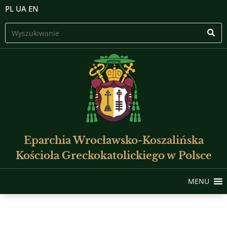
PL
UA
EN
Eparchia Wrocławsko-Koszalińska
Kościoła Greckokatolickiego w Polsce
MENU