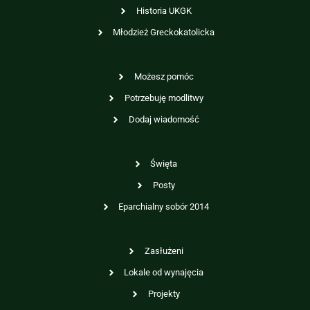
Historia UKGK
Młodzież Greckokatolicka
Możesz pomóc
Potrzebuję modlitwy
Dodaj wiadomość
Święta
Posty
Eparchialny sobór 2014
Zasłużeni
Lokale od wynajęcia
Projekty