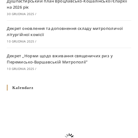
Душпастирський план Вроцлавсько-Кошалінської Єпархії
на 2026 рік
30 GRUDNIA 2025
/
Декрет оновлення та доповнення складу митрополичої
літургійної комісії
10 GRUDNIA 2025
/
Декрет „Норми щодо вживання священичих риз у
Перемисько-Варшавській Митрополії”
10 GRUDNIA 2025
/
Декрет про відзначення Великодня і всіх рухомих свят за
Kalendarz
григоріанським календарем
10 GRUDNIA 2025
/
Декрет проголошення та оприлюдення постанов Синоду
Єпископів УГКЦ як зобов’язуючі на території
Вроцлавсько-Кошалінської Єпархії
5 LISTOPADA 2025
/