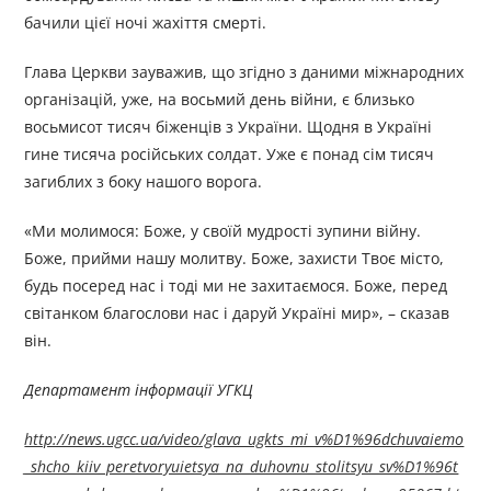
бачили цієї ночі жахіття смерті.
Глава Церкви зауважив, що згідно з даними міжнародних
організацій, уже, на восьмий день війни, є близько
восьмисот тисяч біженців з України. Щодня в Україні
гине тисяча російських солдат. Уже є понад сім тисяч
загиблих з боку нашого ворога.
«Ми молимося: Боже, у своїй мудрості зупини війну.
Боже, прийми нашу молитву. Боже, захисти Твоє місто,
будь посеред нас і тоді ми не захитаємося. Боже, перед
світанком благослови нас і даруй Україні мир», – сказав
він.
Департамент інформації УГКЦ
http://news.ugcc.ua/video/glava_ugkts_mi_v%D1%96dchuvaiemo
_shcho_kiiv_peretvoryuietsya_na_duhovnu_stolitsyu_sv%D1%96t