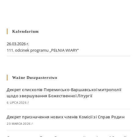
Kalendarium
26.03.2026 r.
111. odcinek programu „PEŁNIA WIARY”
Ważne Duszpasterstwo
Декрет єпископів Перемисько-Варшавської митрополії
щодо звершування Божественної Літургії
6 LIPCA 2026
/
Декрет призначення нових членів Комісії зі Справ Родин
23 MARCA 2026
/