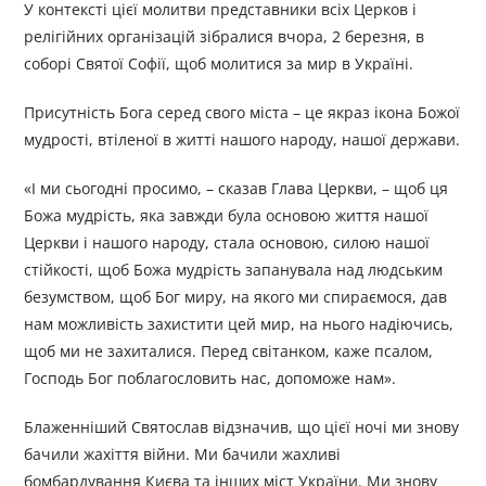
У контексті цієї молитви представники всіх Церков і
релігійних організацій зібралися вчора, 2 березня, в
соборі Святої Софії, щоб молитися за мир в Україні.
Присутність Бога серед свого міста – це якраз ікона Божої
мудрості, втіленої в житті нашого народу, нашої держави.
«І ми сьогодні просимо, – сказав Глава Церкви, – щоб ця
Божа мудрість, яка завжди була основою життя нашої
Церкви і нашого народу, стала основою, силою нашої
стійкості, щоб Божа мудрість запанувала над людським
безумством, щоб Бог миру, на якого ми спираємося, дав
нам можливість захистити цей мир, на нього надіючись,
щоб ми не захиталися. Перед світанком, каже псалом,
Господь Бог поблагословить нас, допоможе нам».
Блаженніший Святослав відзначив, що цієї ночі ми знову
бачили жахіття війни. Ми бачили жахливі
бомбардування Києва та інших міст України. Ми знову