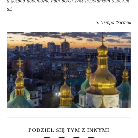
u_gospod_dopomozhe_nam_pered_sv%D1%96tankom_95867.ht
ml
о. Петро Фостик
PODZIEL SIĘ TYM Z INNYMI