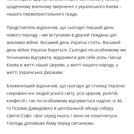
щоденному воєнному зверненні з українського Києва –
нашого первопрестольного града.
Предстоятель відзначив, що сьогодні перший день
нового періоду – ми вступаємо в другий тиждень цієї
жахливої війни. Восьмий день Україна стоїть. Восьмий
день війни Україна бореться. Сьогодні по-особливому ми
починаємо відчувати, відкривати для себе роль і місце
Києва в житті нашої Церкви, у житті нашого народу, у
житті Української Держави.
Блаженніший відзначив, що сьогодні до столиці України
скеровані очі людей усього світу, усіх Церков, релігій,
конфесій і так по-особливому відчувається надпис із 46-
го Псалма Давидового в центральній абсиді собору
Святої Софії: «Бог серед нього, і воно не похитнеться.
Господь допоможе йому перед світанком».