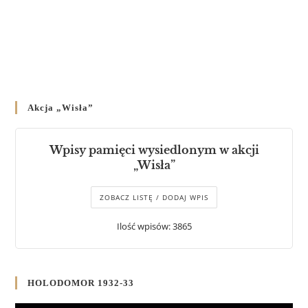
Akcja „Wisła”
Wpisy pamięci wysiedlonym w akcji
„Wisła”
ZOBACZ LISTĘ / DODAJ WPIS
Ilość wpisów: 3865
HOLODOMOR 1932-33