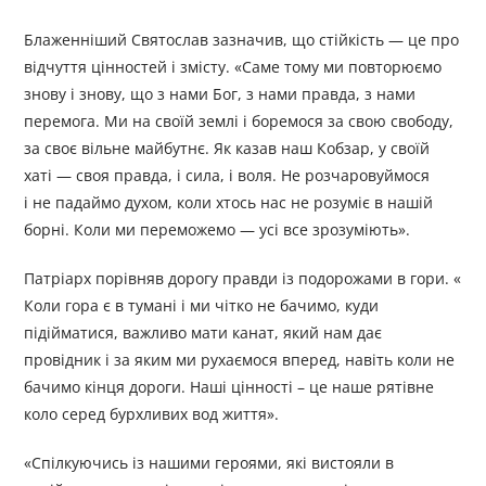
Блаженніший Святослав зазначив, що стійкість — це про
відчуття цінностей і змісту. «Саме тому ми повторюємо
знову і знову, що з нами Бог, з нами правда, з нами
перемога. Ми на своїй землі і боремося за свою свободу,
за своє вільне майбутнє. Як казав наш Кобзар, у своїй
хаті — своя правда, і сила, і воля. Не розчаровуймося
і не падаймо духом, коли хтось нас не розуміє в нашій
борні. Коли ми переможемо — усі все зрозуміють».
Патріарх порівняв дорогу правди із подорожами в гори. «
Коли гора є в тумані і ми чітко не бачимо, куди
підійматися, важливо мати канат, який нам дає
провідник і за яким ми рухаємося вперед, навіть коли не
бачимо кінця дороги. Наші цінності – це наше рятівне
коло серед бурхливих вод життя».
«Спілкуючись із нашими героями, які вистояли в