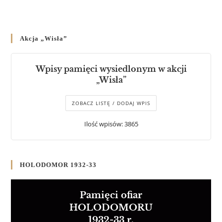
Akcja „Wisła”
Wpisy pamięci wysiedlonym w akcji
„Wisła”
ZOBACZ LISTĘ / DODAJ WPIS
Ilość wpisów: 3865
HOLODOMOR 1932-33
Pamięci ofiar
HOLODOMORU
1932-33 r.