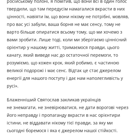
російському полоні, я помітив, що вони всі в один голос
твердили, що там передусім намагалися вкрасти в них
цінності, навіяти їм, що вони нікому не потрібні, мовляв,
про вас усі забули, ваша борня не має сенсу, тому не
варто більше опиратися всьому тому, що ми хочемо з
вами зробити. Лише тоді, коли ми зберігаємо ціннісний
орієнтир у нашому житті, тримаємося правди, цього
канату, який виведе нас до остаточної перемоги, то
розуміємо, що кожен крок, який робимо, є частиною
великої подорожі і має сенс. Відтак це стає джерелом
енергії для нашого поступу і дає нам наполегливість у
русі».
Блаженніший Святослав закликав українців
не знемагати, не зневірюватися, не дати ворогові через
його неправду і пропаганду вкрасти в нас орієнтири
істини, не віддавати нікому тієї правди, за яку ми
сьогодні боремося і яка є джерелом нашої стійкості.