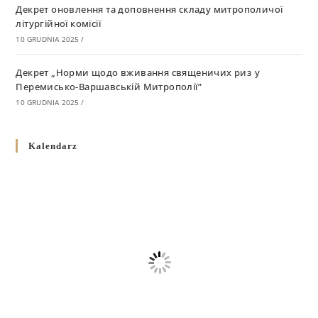
Декрет оновлення та доповнення складу митрополичої
літургійної комісії
10 GRUDNIA 2025
/
Декрет „Норми щодо вживання священичих риз у
Перемисько-Варшавській Митрополії”
10 GRUDNIA 2025
/
Декрет про відзначення Великодня і всіх рухомих свят за
Kalendarz
григоріанським календарем
10 GRUDNIA 2025
/
Декрет проголошення та оприлюдення постанов Синоду
Єпископів УГКЦ як зобов’язуючі на території
Вроцлавсько-Кошалінської Єпархії
5 LISTOPADA 2025
/
Душпастирський план Вроцлавсько-Кошалінської єпархії
на 2025 рік
2 STYCZNIA 2025
/