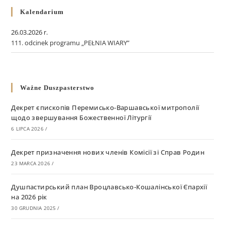
Kalendarium
26.03.2026 r.
111. odcinek programu „PEŁNIA WIARY”
Ważne Duszpasterstwo
Декрет єпископів Перемисько-Варшавської митрополії
щодо звершування Божественної Літургії
6 LIPCA 2026
/
Декрет призначення нових членів Комісії зі Справ Родин
23 MARCA 2026
/
Душпастирський план Вроцлавсько-Кошалінської Єпархії
на 2026 рік
30 GRUDNIA 2025
/