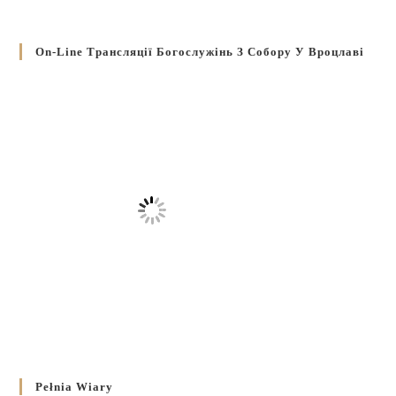
On-Line Трансляції Богослужінь З Собору У Вроцлаві
Pełnia Wiary