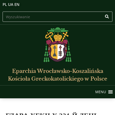
PL
UA
EN
Eparchia Wrocławsko-Koszalińska
Kościoła Greckokatolickiego w Polsce
MENU