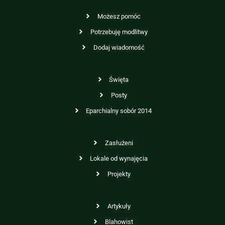
Możesz pomóc
Potrzebuję modlitwy
Dodaj wiadomość
Święta
Posty
Eparchialny sobór 2014
Zasłużeni
Lokale od wynajęcia
Projekty
Artykuły
Blahowist