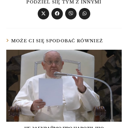
PODZIEL SIĘ TYM Z INNYMI
MOŻE CI SIĘ SPODOBAĆ RÓWNIEŻ