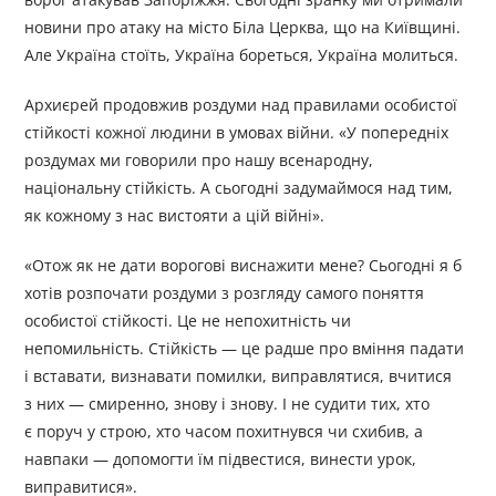
новини про атаку на місто Біла Церква, що на Київщині.
Але Україна стоїть, Україна бореться, Україна молиться.
Архиєрей продовжив роздуми над правилами особистої
стійкості кожної людини в умовах війни. «У попередніх
роздумах ми говорили про нашу всенародну,
національну стійкість. А сьогодні задумаймося над тим,
як кожному з нас вистояти а цій війні».
«Отож як не дати ворогові виснажити мене? Сьогодні я б
хотів розпочати роздуми з розгляду самого поняття
особистої стійкості. Це не непохитність чи
непомильність. Стійкість — це радше про вміння падати
і вставати, визнавати помилки, виправлятися, вчитися
з них — смиренно, знову і знову. І не судити тих, хто
є поруч у строю, хто часом похитнувся чи схибив, а
навпаки — допомогти їм підвестися, винести урок,
виправитися».