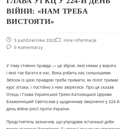
ГЛАВА УГКЦ У 224-Й ДЕНЬ
ВІЙНИ: «НАМ ТРЕБА
ВИСТОЯТИ»
5 października 2022
Inne informacje
0 Komentarzy
У тому стоянні правда — це зброя, якої немає у ворога
і якої так багато в нас. Вона робить нас сильнішими.
Зв’язок із цією правдою треба тримати, як пілот тримає
курс літака, і постійно з нею звірятися. Про це сказав
Отець і Глава Української Греко-Католицької Церкви
Блаженніший Святослав у щоденному зверненні у 224-й
день війни росії проти України.
Предстоятель зазначив, що упродовж останньої доби
ворог атакував Запоріжжя. Сьогодні зранку ми отримали