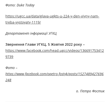
Фото: Duke Today
https://ugcc.ua/data/glava-ugkts-u-224-y-den-viyny-nam-
treba-vystoyaty-1119/
Департамент інформації УГКЦ
Звернення Глави УГКЦ, 5
Жовтня 2022 року –
https://www.facebook.com/head.ugcc/videos/136691753412
9739
Фото –
https://www.facebook.com/opetro.fostyk/posts/1527489427696
248
о. Петро Фостик