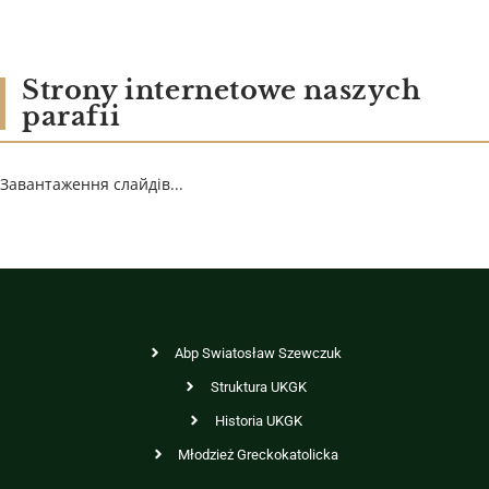
Strony internetowe naszych
parafii
Завантаження слайдів...
Abp Swiatosław Szewczuk
Struktura UKGK
Historia UKGK
Młodzież Greckokatolicka