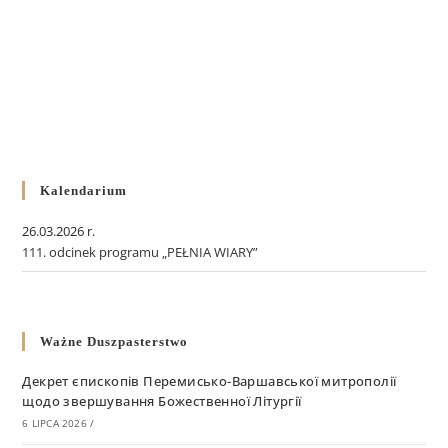
Kalendarium
26.03.2026 r.
111. odcinek programu „PEŁNIA WIARY”
Ważne Duszpasterstwo
Декрет єпископів Перемисько-Варшавської митрополії
щодо звершування Божественної Літургії
6 LIPCA 2026
/