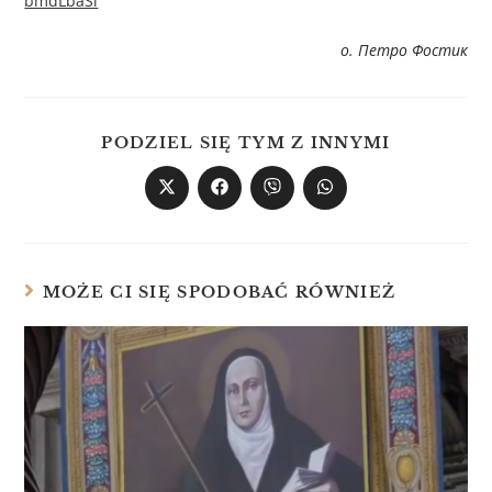
bmdLbaSl
о. Петро Фостик
PODZIEL SIĘ TYM Z INNYMI
MOŻE CI SIĘ SPODOBAĆ RÓWNIEŻ