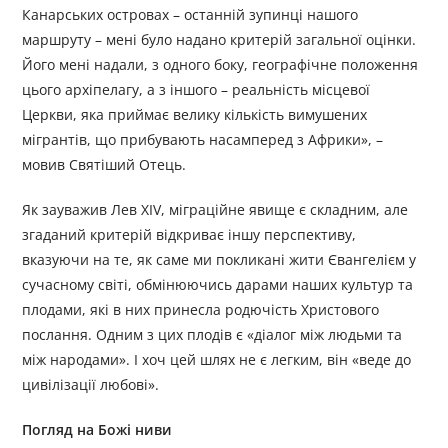
Канарських островах – останній зупинці нашого
маршруту – мені було надано критерій загальної оцінки.
Його мені надали, з одного боку, географічне положення
цього архіпелагу, а з іншого – реальність місцевої
Церкви, яка приймає велику кількість вимушених
мігрантів, що прибувають насамперед з Африки», –
мовив Святіший Отець.
Як зауважив Лев XIV, міграційне явище є складним, але
згаданий критерій відкриває іншу перспективу,
вказуючи на те, як саме ми покликані жити Євангелієм у
сучасному світі, обмінюючись дарами наших культур та
плодами, які в них принесла родючість Христового
послання. Одним з цих плодів є «діалог між людьми та
між народами». І хоч цей шлях не є легким, він «веде до
цивілізації любові».
Погляд на Божі ниви