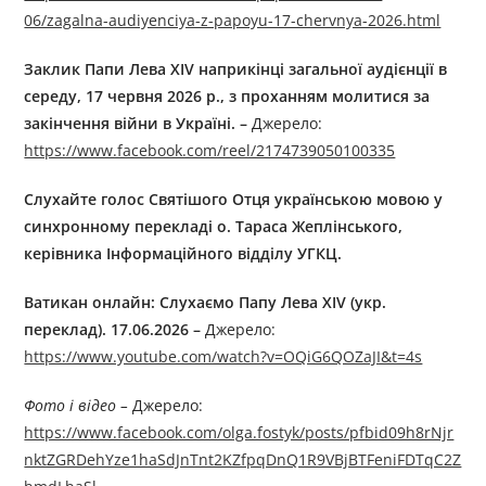
06/zagalna-audiyenciya-z-papoyu-17-chervnya-2026.html
Заклик Папи Лева XIV наприкінці загальної аудієнції в
середу, 17 червня 2026 р., з проханням молитися за
закінчення війни в Україні. –
Джерелo:
https://www.facebook.com/reel/2174739050100335
Слухайте голос Святішого Отця українською мовою у
синхронному перекладі о. Тараса Жеплінського,
керівника Інформаційного відділу УГКЦ.
Ватикан онлайн: Слухаємо Папу Лева XIV (укр.
переклад). 17.06.2026 –
Джерелo:
https://www.youtube.com/watch?v=OQiG6QOZaJI&t=4s
Фото і відео –
Джерелo:
https://www.facebook.com/olga.fostyk/posts/pfbid09h8rNjr
nktZGRDehYze1haSdJnTnt2KZfpqDnQ1R9VBjBTFeniFDTqC2Z