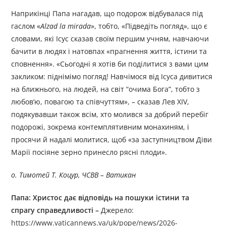
Наприкінці Папа нагадав, що подорож відбувалася під
гаслом «
Alzad la mirada
», тобто, «Підведіть погляд», що є
словами, які Ісус сказав своїм першим учням, навчаючи
бачити в людях і натовпах «прагнення життя, істини та
сповнення». «Сьогодні я хотів би поділитися з вами цим
закликом: піднімімо погляд! Навчімося від Ісуса дивитися
на ближнього, на людей, на світ “очима Бога”, тобто з
любов’ю, повагою та співчуттям», – сказав Лев XIV,
подякувавши також всім, хто молився за добрий перебіг
подорожі, зокрема контемплятивним монахиням, і
просячи й надалі молитися, щоб «за заступництвом Діви
Марії посіяне зерно принесло рясні плоди».
о. Тимотей Т. Коцур, ЧСВВ – Ватикан
Папа: Христос дає відповідь на пошуки істини та
спрагу справедливості –
Джерелo:
https://www.vaticannews.va/uk/pope/news/2026-