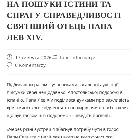
НА ПОШУКИ ІСТИНИ ТА
СПРАГУ СПРАВЕДЛИВОСТІ –
СВЯТІШИЙ ОТЕЦЬ ПАПА
ЛЕВ XIV.
17 czerwca 2026
Inne informacje
0 Komentarzy
Підбиваючи разом з учасниками загальної аудієнції
підсумки своєї нещодавньої Апостольської подорожі в
Іспанію, Папа Лев XIV поділився думками про важливість
християнського свідчення та поширюючи на всіх заклик,
що був гаслом цієї подорожі: «Підведіть погляд!».
«Через різні зустрічі я збагнув потребу чути в голосі
Папи Євангеліє надії для цього нашого сучасного