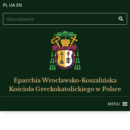
PL
UA
EN
Eparchia Wrocławsko-Koszalińska
Kościoła Greckokatolickiego w Polsce
MENU