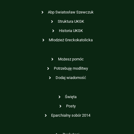
Abp Swiatosław Szewczuk
Struktura UKGK
Historia UKGK
Młodzież Greckokatolicka
Możesz pomóc
Potrzebuję modlitwy
Dodaj wiadomość
Święta
Posty
Eparchialny sobór 2014