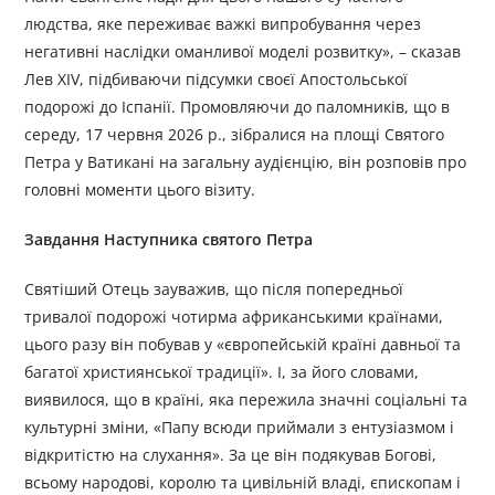
людства, яке переживає важкі випробування через
негативні наслідки оманливої моделі розвитку», – сказав
Лев XIV, підбиваючи підсумки своєї Апостольської
подорожі до Іспанії. Промовляючи до паломників, що в
середу, 17 червня 2026 р., зібралися на площі Святого
Петра у Ватикані на загальну аудієнцію, він розповів про
головні моменти цього візиту.
Завдання Наступника святого Петра
Святіший Отець зауважив, що після попередньої
тривалої подорожі чотирма африканськими країнами,
цього разу він побував у «європейській країні давньої та
багатої християнської традиції». І, за його словами,
виявилося, що в країні, яка пережила значні соціальні та
культурні зміни, «Папу всюди приймали з ентузіазмом і
відкритістю на слухання». За це він подякував Богові,
всьому народові, королю та цивільній владі, єпископам і