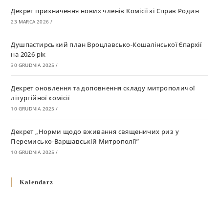
Декрет призначення нових членів Комісії зі Справ Родин
23 MARCA 2026
/
Душпастирський план Вроцлавсько-Кошалінської Єпархії
на 2026 рік
30 GRUDNIA 2025
/
Декрет оновлення та доповнення складу митрополичої
літургійної комісії
10 GRUDNIA 2025
/
Декрет „Норми щодо вживання священичих риз у
Перемисько-Варшавській Митрополії”
10 GRUDNIA 2025
/
Декрет про відзначення Великодня і всіх рухомих свят за
Kalendarz
григоріанським календарем
10 GRUDNIA 2025
/
Декрет проголошення та оприлюдення постанов Синоду