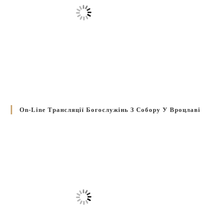
On-Line Трансляції Богослужінь З Собору У Вроцлаві