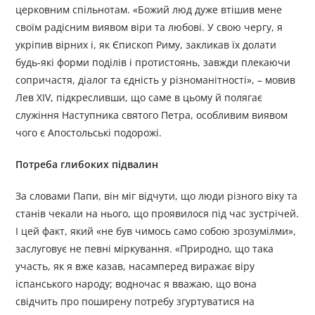
церковним спільнотам. «Божий люд дуже втішив мене
своїм радісним виявом віри та любові. У свою чергу, я
укріпив вірних і, як Єпископ Риму, закликав їх долати
будь-які форми поділів і протистоянь, завжди плекаючи
сопричастя, діалог та єдність у різноманітності», – мовив
Лев XIV, підкресливши, що саме в цьому й полягає
служіння Наступника святого Петра, особливим виявом
чого є Апостольські подорожі.
Потреба глибоких підвалин
За словами Папи, він міг відчути, що люди різного віку та
станів чекали на нього, що проявилося під час зустрічей.
І цей факт, який «не був чимось само собою зрозумілми»,
заслуговує не певні міркування. «Природно, що така
участь, як я вже казав, насамперед виражає віру
іспанського народу; водночас я вважаю, що вона
свідчить про поширену потребу згуртуватися на