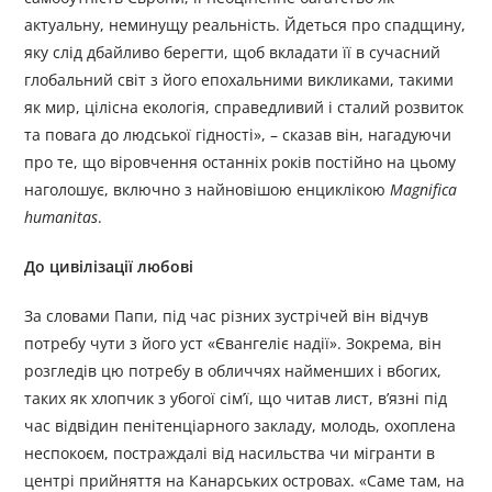
актуальну, неминущу реальність. Йдеться про спадщину,
яку слід дбайливо берегти, щоб вкладати її в сучасний
глобальний світ з його епохальними викликами, такими
як мир, цілісна екологія, справедливий і сталий розвиток
та повага до людської гідності», – сказав він, нагадуючи
про те, що віровчення останніх років постійно на цьому
наголошує, включно з найновішою енциклікою
Magnifica
humanitas
.
До цивілізації любові
За словами Папи, під час різних зустрічей він відчув
потребу чути з його уст «Євангеліє надії». Зокрема, він
розгледів цю потребу в обличчях найменших і вбогих,
таких як хлопчик з убогої сім’ї, що читав лист, в’язні під
час відвідин пенітенціарного закладу, молодь, охоплена
неспокоєм, постраждалі від насильства чи мігранти в
центрі прийняття на Канарських островах. «Саме там, на