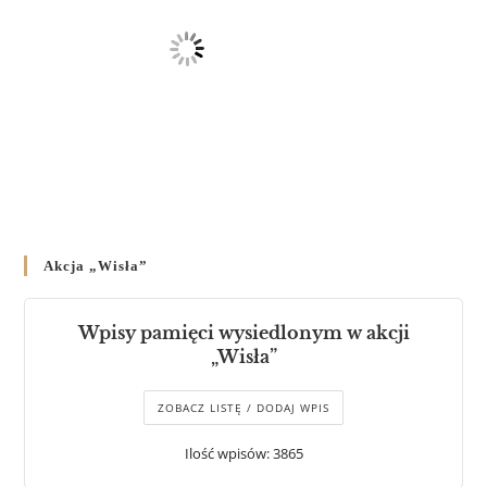
Akcja „Wisła”
Wpisy pamięci wysiedlonym w akcji
„Wisła”
ZOBACZ LISTĘ / DODAJ WPIS
Ilość wpisów: 3865