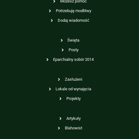
Możesz pomóc
Potrzebuję modlitwy
Dodaj wiadomość
Święta
Posty
Eparchialny sobór 2014
Zasłużeni
Lokale od wynajęcia
Projekty
Artykuły
Blahowist