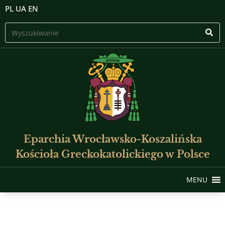
PL
UA
EN
Eparchia Wrocławsko-Koszalińska
Kościoła Greckokatolickiego w Polsce
MENU