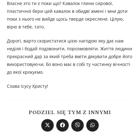
Власне хто ти є поки що? Кавалок глини сирової,
пластичної бери цей кавалок в обидві жмені і мни доти
поки з нього не вийде щось тверде окреслене. Цілую,
вірю в тебе, тато.
Дорогі, варто скористатися цією нагодою яку дає нам
неділя і бодай подзвонити, порозмовляти. Життя людини
прекрасний дар за який треба вміти дякувати добре його
використовуючи, бо воно має в собі ту частинку вічності
до якої крокуємо.
Слава Ісусу Христу!
PODZIEL SIĘ TYM Z INNYMI