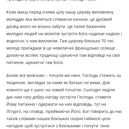
Коли маєш перед очима цілу нашу церкву виповнену
молоддю яка молиться співаючи канони, це духовий
досвід якого не вільно забути. Це палке бажаннях
молодих людей на молитві зустріти Бога надихає надією і
водночас є нам викликом. Таж щороку близько 70 тис.
молоді приїжджає в це невеличке французьке селище
долаючи всілякі труднощі шукаючи там відповіді на свої
питання, шукаючи там Бога.
Богові все можливо
– почули ми нині. Господь стежить за
людиною, виглядає за нами як батько чи мама. Для
кожного ще є шанс на новий початок. Сьогодні неділя
дає нам таку добру нагоду зустріти Господа, ставити
Йому питання і одержати на них відповідь, тут на
Літургії, на сповіді, приймаючи Його. Бог говорить до нас
також словами наших близьких скористаймося цією
нагодою щоб зустрітися з близькими і почути їхню