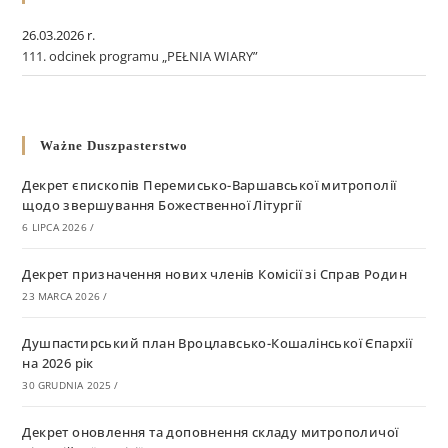
26.03.2026 r.
111. odcinek programu „PEŁNIA WIARY”
Ważne Duszpasterstwo
Декрет єпископів Перемисько-Варшавської митрополії
щодо звершування Божественної Літургії
6 LIPCA 2026
/
Декрет призначення нових членів Комісії зі Справ Родин
23 MARCA 2026
/
Душпастирський план Вроцлавсько-Кошалінської Єпархії
на 2026 рік
30 GRUDNIA 2025
/
Декрет оновлення та доповнення складу митрополичої