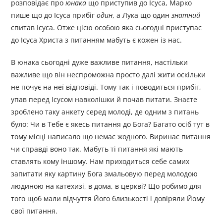
розповідає про
юнака
що приступив до Ісуса, Марко
пише що до Ісуса прибіг
один
, а Лука що один
знатний
спитав Ісуса. Отже цією особою яка сьогодні приступає
до Ісуса Христа з питанням мабуть є кожен із нас.
В юнака сьогодні дуже важливе питання, настільки
важливе що він неспроможна просто далі жити оскільки
не почує на неї відповіді. Тому так і поводиться прибіг,
упав перед Ісусом навколішки й почав питати. Знаєте
зроблено таку анкету серед молоді, де одним з питань
було: Чи в Тебе є якесь питання до Бога? Багато осіб тут в
тому місці написало що немає жодного. Виринає питання
чи справді воно так. Мабуть ті питання які мають
ставлять кому іншому. Нам приходиться себе самих
запитати яку картину Бога змальовую перед молодою
людиною на катехизі, в дома, в церкві? Що робимо для
того щоб мали відчуття Його близькості і довіряли Йому
свої питання.