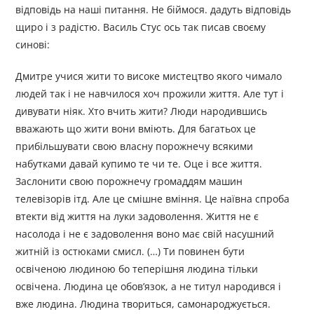
відповідь на наші питання. Не біймося. дадуть відповідь
щирo і з радістю. Василь Стус ось так писав своєму
синові:
Дмитре учися жити то високе мистецтво якого чимало
людей так і не навчилося хоч прожили життя. Але тут і
дивувати ніяк. Хто вчить жити? Люди народившись
вважають що жити вони вміють. Для багатьох це
прибільшувати свою власну порожнечу всякими
набутками давай купимо те чи те. Оце і все життя.
Заслонити свою порожнечу громаддям машин
телевізорів ітд. Але це смішне вміння. Це наївна спроба
втекти від життя на луки задоволення. Життя не є
насолода і не є задоволення воно має свій насушний
житній із остюками смисл. (…) Ти повинен бути
освіченою людиною бо теперішня людина тільки
освічена. Людина це обов’язок, а не титул народився і
вже людина. Людина твориться, самонароджується.