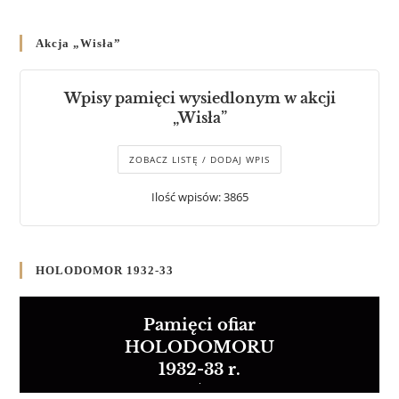
Akcja „Wisła”
Wpisy pamięci wysiedlonym w akcji
„Wisła”
ZOBACZ LISTĘ / DODAJ WPIS
Ilość wpisów: 3865
HOLODOMOR 1932-33
Pamięci ofiar
HOLODOMORU
1932-33 r.