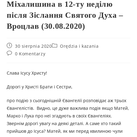
Міхалишина в 12-ту неділю
після Зіслання Святого Духа –
Вроцлав (30.08.2020)
30 sierpnia 2020
Orędzia i kazania
0 Komentarzy
Слава Ісусу Христу!
Дорогі у Христі Брати і Сестри,
про подію з сьогоднішній Євангелії розповідає аж трьох
Євангелістів. Видно, це дуже важлива подія якщо Матей,
Марко і Лука про неї згадують в своїх Євангеліях.
Звернім дорогі увагу на деякі деталі. А саме хто такий
прийшов до Ісуса? Матей, як ми перед хвилиною чули