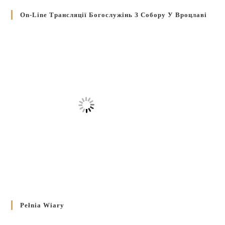
On-Line Трансляції Богослужінь З Собору У Вроцлаві
Pełnia Wiary