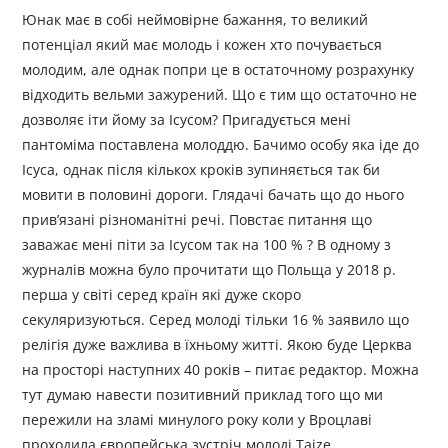
Юнак має в собі неймовірне бажання, то великий
потенціал який має молодь і кожен хто почувається
молодим, але однак попри це в остаточному розрахунку
відходить вельми зажурений. Що є тим що остаточно не
дозволяє іти йому за Ісусом? Пригадується мені
пантоміма поставлена молоддю. Бачимо особу яка іде до
Ісуса, однак після кількох кроків зупиняється так би
мовити в половині дороги. Глядачі бачать що до нього
прив’язані різноманітні речі. Повстає питання що
заважає мені піти за Ісусом так на 100 % ? В одному з
журналів можна було прочитати що Польща у 2018 р.
перша у світі серед країн які дуже скоро
секуляризуються. Серед молоді тільки 16 % заявило що
релігія дуже важлива в їхньому житті. Якою буде Церква
на просторі наступних 40 років – питає редактор. Можна
тут думаю навести позитивний приклад того що ми
пережили на зламі минулого року коли у Вроцлаві
проходила європейська зустріч молоді Taize.