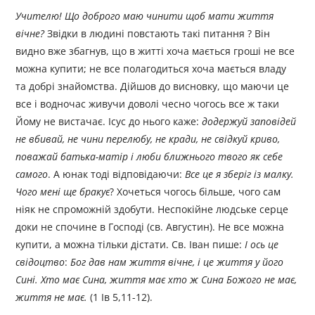
Учителю! Що доброго маю чинити щоб мати життя
вічне?
Звідки в людині повстають такі питання ? Він
видно вже збагнув, що в житті хоча мається гроші не все
можна купити; не все полагодиться хоча мається владу
та добрі знайомства. Дійшов до висновку, що маючи це
все і водночас живучи доволі чесно чогось все ж таки
Йому не вистачає. Ісус до нього каже:
додержуй заповідей
не вбивай, не чини перелюбу, не кради, не свідкуй криво,
поважай батька-матір і люби ближнього твого як себе
самого
. А юнак тоді відповідаючи:
Все це я зберіг із малку.
Чого мені ще бракує
? Хочеться чогось більше, чого сам
ніяк не спроможній здобути. Неспокійне людське серце
доки не спочине в Господі (св. Августин). Не все можна
купити, а можна тільки дістати. Св. Іван пише:
І ось це
свідоцтво
:
Бог дав нам життя вічне, і це життя у його
Сині. Хто має Сина, життя має хто ж Сина Божого не має,
життя не має.
(1 Ів 5,11-12).