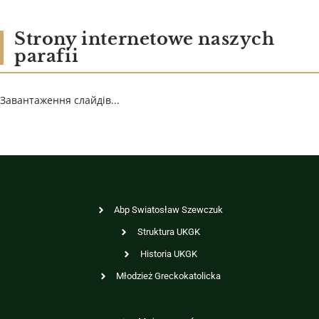
Strony internetowe naszych
parafii
Завантаження слайдів...
Abp Swiatosław Szewczuk
Struktura UKGK
Historia UKGK
Młodzież Greckokatolicka