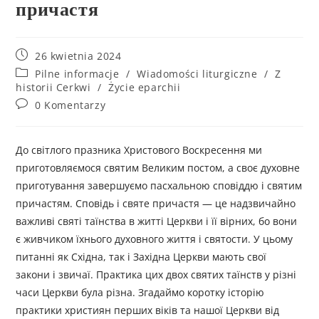
причастя
26 kwietnia 2024
Pilne informacje
/
Wiadomości liturgiczne
/
Z
historii Cerkwi
/
Życie eparchii
0 Komentarzy
До світлого празника Христового Воскресення ми
приготов­ляємося святим Великим постом, а своє духовне
приготування за­вершуємо пасхальною сповіддю і святим
причастям. Сповідь і святе причастя — це надзвичайно
важливі святі таїнства в житті Церкви і її вірних, бо вони
є живчиком їхнього духовного життя і святости. У цьому
питанні як Східна, так і Західна Церкви мають свої
закони і звичаї. Практика цих двох святих таїнств у різні
часи Церкви була різна. Згадаймо коротку історію
практики християн перших віків та нашої Церкви від