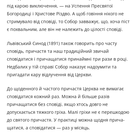
під карою виключення, — на Успення Пресвятої
Богородиці і Христове Різдво. А щоб говіння нікого не
стримувало від сповіді, то Собор завважує, що, хоча піст
є похваль­ним, але він не належить до цілості сповіді.
Львівський Синод (1891) також говорить про часту
сповідь, причастя та наш традиційний звичай
сповідатися і причащатися принаймні три рази в році.
Недбалих у тій справі Собор наказує надоумити та
пригадати кару відлучення від Церкви.
До щоденного й частого причастя Церква не вимагає
спові­датися кожний раз. Можна й більше разів
причащатися без сповіді, якщо хтось довго не
допускається тяжкого гріха. Малі гріхи не є перешкодою
до святого причастя. У практиці можна щодня прича­
щатися, а сповідатися — раз у місяць.