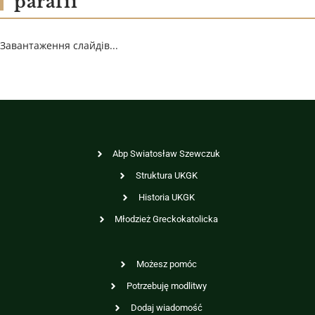
parafii
Завантаження слайдів...
Abp Swiatosław Szewczuk
Struktura UKGK
Historia UKGK
Młodzież Greckokatolicka
Możesz pomóc
Potrzebuję modlitwy
Dodaj wiadomość