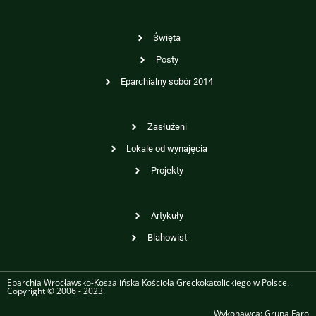
Święta
Posty
Eparchialny sobór 2014
Zasłużeni
Lokale od wynajęcia
Projekty
Artykuły
Blahowist
Eparchia Wrocławsko-Koszalińska Kościoła Greckokatolickiego w Polsce.
Copyright © 2006 - 2023.
Wykonawca:
Grupa Faro