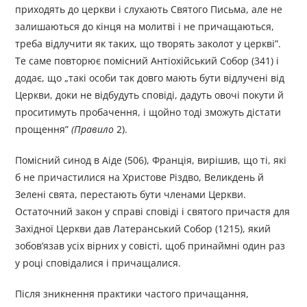
приходять до церкви і слухають Святого Письма, але не
залишаються до кінця на молитві і не причащаються,
треба відлучити як таких, що творять заколот у церкві”.
Те саме повто­рює помісний Антіохійський Собор (341) і
додає, що „такі особи так довго мають бути відлучені від
Церкви, доки не відбудуть сповіді, дадуть овочі покути й
проситимуть пробачення, і щойно тоді зможуть дістати
прощення”
(Правило
2).
Помісний синод в Аіде (506), Франція, вирішив, що ті, які
б не причастилися на Христове Різдво, Великдень й
Зелені свята, пере­стають бути членами Церкви.
Остаточний закон у справі сповіді і святого причастя для
Західної Церкви дав Латеранський Собор (1215), який
зобов’язав усіх вірних у совісті, щоб принаймні один раз
у році сповідалися і причащалися.
Після зникнення практики частого причащання,