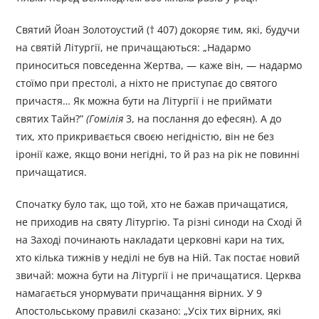
Святий Йоан Золотоустий († 407) докоряє тим, які, будучи
на святій Літургії, не причащаються: „Надармо
приноситься повсе­денна Жертва, — каже він, — надармо
стоїмо при престолі, а ніхто не приступає до святого
причастя… Як можна бути на Літургії і не приймати
святих Тайн?”
(Гомілія
3, на послання до ефесян). А до
тих, хто прикривається своєю негідністю, він не без
іронії каже, якщо вони негідні, то й раз на рік не повинні
причащатися.
Спочатку було так, що той, хто не бажав причащатися,
не приходив на святу Літургію. Та різні синоди на Сході й
на Заході починають накладати церковні кари на тих,
хто кілька тижнів у неділі не був на Ній. Так постає новий
звичай: можна бути на Літургії і не причащатися. Церква
намагається унормувати прича­щання вірних. У 9
Апостольському правилі сказано: „Усіх тих вірних, які