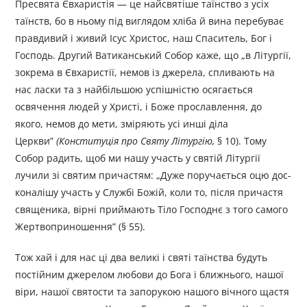
Пресвята Євхаристія — це найсвятіше таїнство з усіх
таїнств, бо в ньому під виглядом хліба й вина перебуває
правдивий і живий Ісус Христос, наш Спаситель, Бог і
Господь. Другий Ватиканський Собор каже, що „в Літургії,
зокрема в Євхаристії, немов із джерела, спливають на
нас ласки та з найбільшою успішністю осягається
освячення людей у Христі, і Боже прославлення, до
якого, немов до мети, зміряють усі инші діла
Церкви”
(Конституція про Святу Літургію,
§ 10). Тому
Собор радить, щоб ми нашу участь у святій Літургії
лучили зі святим причастям: „Дуже поручається оцю дос­
коналішу участь у Службі Божій, коли то, після причастя
свяще­ника, вірні приймають Тіло Господнє з того самого
Жертвопри­ношення” (§ 55).
Тож хай і для нас ці два великі і святі таїнства будуть
постій­ним джерелом любови до Бога і ближнього, нашої
віри, нашої святости та запорукою нашого вічного щастя