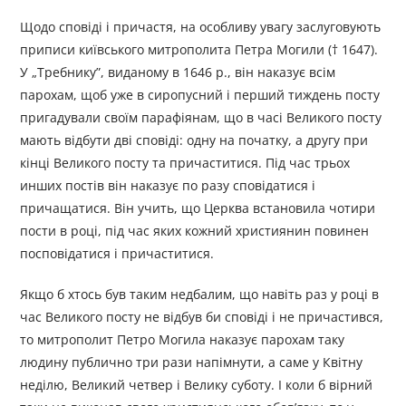
Щодо сповіді і причастя, на особливу увагу заслуговують
при­писи київського митрополита Петра Могили († 1647).
У „Треб­нику”, виданому в 1646 р., він наказує всім
парохам, щоб уже в сиропусний і перший тиждень посту
пригадували своїм парафіянам, що в часі Великого посту
мають відбути дві сповіді: одну на почат­ку, а другу при
кінці Великого посту та причаститися. Під час трьох
инших постів він наказує по разу сповідатися і
причащатися. Він учить, що Церква встановила чотири
пости в році, під час яких кожний християнин повинен
посповідатися і причаститися.
Якщо б хтось був таким недбалим, що навіть раз у році в
час Великого посту не відбув би сповіді і не причастився,
то митро­полит Петро Могила наказує парохам таку
людину публично три рази напімнути, а саме у Квітну
неділю, Великий четвер і Велику суботу. І коли б вірний