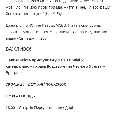
за словами самого Христа Господа, Який каже: „Хто їсть
моє Тіло і п’є мою Кров, той має життя вічне, і я воскрешу
його останнього дня”
(Йо. 6, 54).
Джерело: о. Юліян Катрій, ЧСВВ. Пізнай свій обряд.
-Львів — Монастир Свято-Іванівська Лавра Видавничий
відділ «Свічадо» — 2004.
ВАЖЛИВО!
Є можливість приступити до св. Сповіді у
катедральному храмі Воздвиження Чесного Хреста м.
Вроцлав:
29.04.2024 –
ВЕЛИКИЙ ПОНКДІЛОК
17:30 – CПОВІДЬ
18:00 – Літургія Передосвячених Дарів