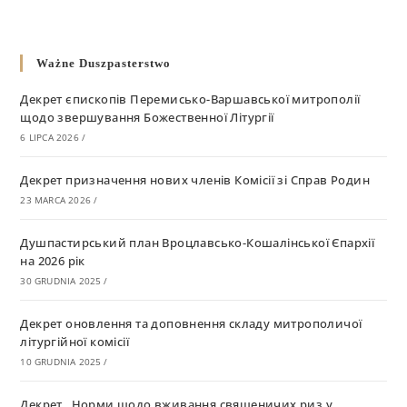
Ważne Duszpasterstwo
Декрет єпископів Перемисько-Варшавської митрополії
щодо звершування Божественної Літургії
6 LIPCA 2026
/
Декрет призначення нових членів Комісії зі Справ Родин
23 MARCA 2026
/
Душпастирський план Вроцлавсько-Кошалінської Єпархії
на 2026 рік
30 GRUDNIA 2025
/
Декрет оновлення та доповнення складу митрополичої
літургійної комісії
10 GRUDNIA 2025
/
Декрет „Норми щодо вживання священичих риз у