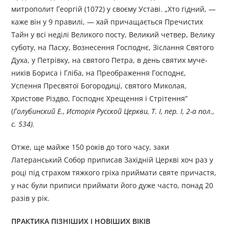
митрополит Георгій (1072) у сво­єму Уставі. „Хто гідний, —
каже він у 9 правилі, — хай прича­щається Пречистих
Тайн у всі неділі Великого посту, Великий четвер, Велику
суботу, на Пасху, Вознесення Господнє, Зіслання Святого
Духа, у Петрівку, на святого Петра, в день святих муче­
ників Бориса і Гліба, на Преображення Господнє,
Успення Пре­святої Богородиці, святого Миколая,
Христове Різдво, Господнє Хрещення і Стрітення”
(
Голубинский Е., Исторія Русской Церкви, Т. І, пер. І, 2-а пол.,
с. 534).
Отже, ще майже 150 років до того часу, заки
Латеранський Собор приписав Західній Церкві хоч раз у
році під страхом тяжкого гріха приймати святе причастя,
у нас були приписи приймати його дуже часто, понад 20
разів у рік.
ПРАКТИКА ПІЗНІШИХ І НОВІШИХ ВІКІВ