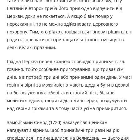
таки не виконав свого християнського обов’язку, то у
Світлий вівторок треба його прилюдно відлучити від
Церкви, доки не покається. А якщо б він помер у
нерозкаянні, то не можна здійснювати церковного
похорону. Тим, хто рідко сповідається і знову грішить, він
радить сповідатися і причащатися кожного місяця і в
деякі великі празники.
Східна Церква перед кожною сповіддю приписує т. зв.
говіння, тобто особливе приготування, що триває сім
днів, а в потребі три дні або принаймні один день. У часі
говіння вірні за можливістю мають щодня бути в церкві
на богослуженнях, зберігати строгий піст, більше
молитися вдома, творити діла милосердя, роздумувати
над своїми гріхами та в тому часі з усіма примиритися.
Замойський Синод (1720) наказує священикам
нагадувати вір­ним, щоб принаймні три рази на рік
сповідалися і причащалися: на Великдень, — цього дня