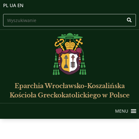
PL
UA
EN
Eparchia Wrocławsko-Koszalińska
Kościoła Greckokatolickiego w Polsce
MENU