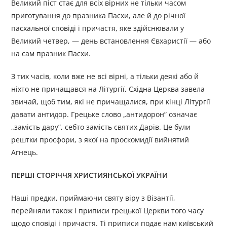
Великий піст стає для всіх вірних не тільки часом
приготування до празника Пасхи, але й до річної
пасхальної сповіді і причастя, яке здійс­нювали у
Великий четвер, — день встановлення Євхаристії — або
на сам празник Пасхи.
З тих часів, коли вже не всі вірні, а тільки деякі або й
ніхто не причащався на Літургії, Східна Церква завела
звичай, щоб тим, які не причащалися, при кінці Літургії
давати антидор. Грецьке слово „антидорон” означає
„замість дару”, себто замість святих Дарів. Це були
рештки просфори, з якої на проскомидії вийнятий
Агнець.
ПЕРШІ СТОРІЧЧЯ ХРИСТИЯНСЬКОЇ УКРАЇНИ
Наші предки, приймаючи святу віру з Візантії,
перейняли також і приписи грецької Церкви того часу
щодо сповіді і причастя. Ті приписи подає нам київський