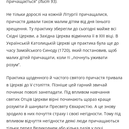
причащається”
(Лист 93).
Не тільки дорослі на кожній Літургії причащалися,
причастя давали також малим дітям від дня їхнього
хрещення. Ту практику зберегли до сьогодні майже всі
Східні Церкви, а Західна Церква відмінила її в XIII віці. В
Українській Католицькій Церкві ця прак­тика була ще до
часу Замойського Синоду (1720), який постановив, щоб
малих дітей причащати, коли ті „почнуть уживати
розум”.
Практика щоденного й частого святого причастя тривала
в Церкві до V століття. Пізніше цей гарний звичай
починає поволі занепадати. Під впливом навчання
святих Отців Церкви вірні почи­нають щораз краще
розуміти й шанувати Пресвяту Євхаристію. А це знову
зродило в них почуття страху і своєї негідности. Тому під
впливом відчуття негідности деякі люди причащаються
тільки перед Великоднем або кілька разів у році.