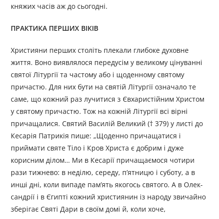
княжих часів аж до сьогодні.
ПРАКТИКА ПЕРШИХ ВІКІВ
Християни перших століть плекали глибоке духовне
життя. Воно виявлялося передусім у великому цінуванні
святої Літургії та частому або і щоденному святому
причастю. Для них бути на святій Літургії означало те
саме, що кожний раз лучитися з Євха­ристійним Христом
у святому причастю. Тож на кожній Літургії всі вірні
причащалися. Святий Василій Великий († 379) у листі до
Кесарія Патрикія пише: „Щоденно причащатися і
приймати святе Тіло і Кров Христа є добрим і дуже
корисним ділом… Ми в Кесарії причащаємося чотири
рази тижнево: в неділю, середу, п’ятницю і суботу, а в
инші дні, коли випаде пам’ять якогось святого. А в Олек­
сандрії і в Єгипті кожний християнин із народу звичайно
зберігає Святі Дари в своїм домі й, коли хоче,