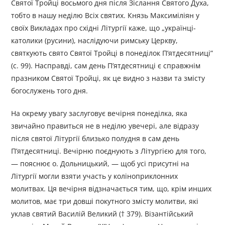
Святої Тройці восьмого дня після Зіслання Святого Духа,
тобто в нашу неділю Всіх святих. Князь Максиміліян у
своїх Викладах про східні Літургії каже, що „українці-
католики (русини), наслідуючи римську Церкву,
святкують свято Святої Тройці в понеділок П’ятдесятниці”
(с. 99). Насправді, сам день П’ятдесятниці є справжнім
празником Святої Тройці, як це видно з назви та змісту
богослужень того дня.
На окрему увагу заслуговує вечірня понеділка, яка
звичайно правиться не в неділю увечері, але відразу
після святої Літургії близько полудня в сам день
П’ятдесятниці. Вечірню поєднують з Літургією для того,
— пояснює о. Дольницький, — щоб усі присутні на
Літургії могли взяти участь у коліноприклонних
молитвах. Ця вечірня відзначається тим, що, крім инших
молитов, має три довші покутного змісту молитви, які
уклав святий Василій Великий († 379). Візантійський