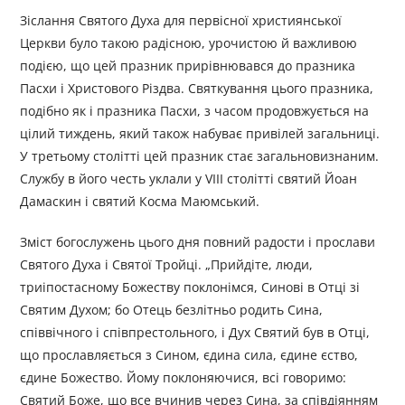
Зіслання Святого Духа для первісної християнської
Церкви було такою радісною, урочистою й важливою
подією, що цей праз­ник прирівнювався до празника
Пасхи і Христового Різдва. Святкування цього празника,
подібно як і празника Пасхи, з часом продовжується на
цілий тиждень, який також набуває привілей загальниці.
У третьому столітті цей празник стає загальновизнаним.
Службу в його честь уклали у VIII столітті святий Йоан
Дамаскин і святий Косма Маюмський.
Зміст богослужень цього дня повний радости і прослави
Святого Духа і Святої Тройці. „Прийдіте, люди,
триіпостасному Божеству поклонімся, Синові в Отці зі
Святим Духом; бо Отець безлітньо родить Сина,
співвічного і співпрестольного, і Дух Святий був в Отці,
що прославляється з Сином, єдина сила, єдине єство,
єдине Божество. Йому поклоняючися, всі говоримо:
Святий Боже, що все вчинив через Сина, за співдіянням