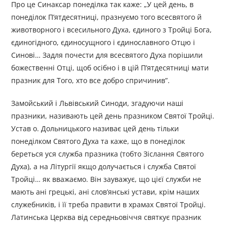
Про це Синаксар понеділка так каже: „У цей день, в
понеділок П’ятдесятниці, празнуємо того всесвятого й
животворного і всесильного Духа, єдиного з Тройці Бога,
єдиногідного, єдиносущного і єдинославного Отцю і
Синові… Задля почести для всесвятого Духа порішили
божественні Отці, щоб осібно і в цій П’ятдесятниці мати
празник для Того, хто все добро спричинив”.
Замойський і Львівський Синоди, згадуючи наші
празники, називають цей день празником Святої Тройці.
Устав о. Дольницького називає цей день тільки
понеділком Святого Духа та каже, що в понеділок
береться уся служба празника (тобто Зіслання Святого
Духа), а на Літургії якщо долучається і служба Святої
Тройці… як вважаємо. Він зауважує, що цієї служби не
мають ані грецькі, ані слов’янські устави, крім наших
служебників, і її треба правити в храмах Святої Тройці.
Латинська Церква від середньовіччя святкує празник