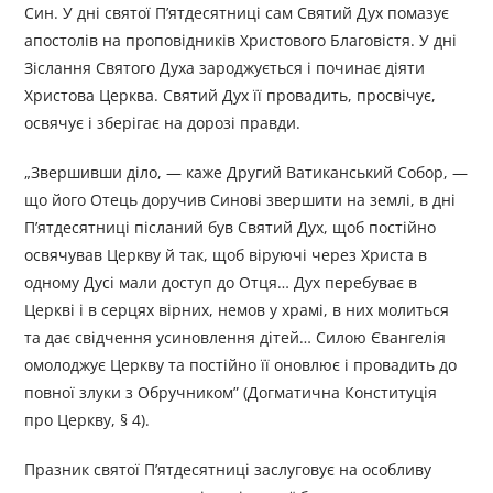
Син. У дні святої П’ятдесятниці сам Святий Дух помазує
апостолів на проповідників Христового Благовістя. У дні
Зіслання Святого Духа зароджується і починає діяти
Христова Церква. Святий Дух її провадить, просвічує,
освячує і зберігає на дорозі правди.
„Звершивши діло, — каже Другий Ватиканський Собор, —
що його Отець доручив Синові звершити на землі, в дні
П’ятдесятниці післаний був Святий Дух, щоб постійно
освячував Церкву й так, щоб віруючі через Христа в
одному Дусі мали доступ до Отця… Дух перебуває в
Церкві і в серцях вірних, немов у храмі, в них молиться
та дає свідчення усиновлення дітей… Силою Євангелія
омолоджує Церкву та постійно її оновлює і провадить до
повної злуки з Обручником” (Догматична Конституція
про Церкву, § 4).
Празник святої П’ятдесятниці заслуговує на особливу