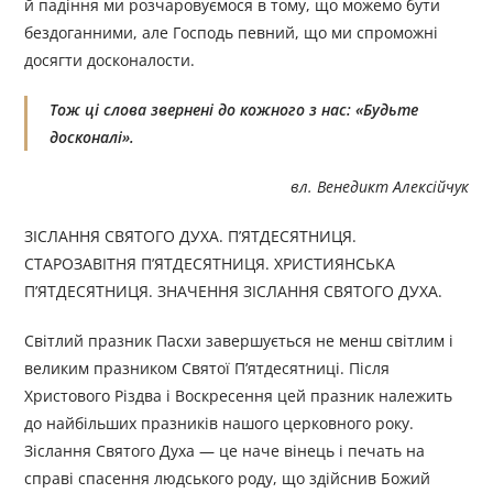
й падіння ми розчаровуємося в тому, що можемо бути
бездоганними, але Господь певний, що ми спроможні
досягти досконалости.
Тож ці слова звернені до кожного з нас: «Будьте
досконалі».
вл. Венедикт Алексійчук
ЗІСЛАННЯ СВЯТОГО ДУХА. П’ЯТДЕСЯТНИЦЯ.
СТАРОЗАВІТНЯ П’ЯТДЕСЯТНИЦЯ. ХРИСТИЯНСЬКА
П’ЯТДЕСЯТНИЦЯ. ЗНАЧЕННЯ ЗІСЛАННЯ СВЯТОГО ДУХА.
Світлий празник Пасхи завершується не менш світлим і
великим празником Святої П’ятдесятниці. Після
Христового Різдва і Воскресення цей празник належить
до найбільших празників нашого церковного року.
Зіслання Святого Духа — це наче вінець і печать на
справі спасення людського роду, що здійснив Божий