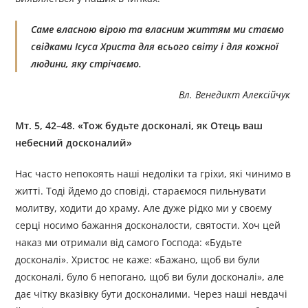
Саме власною вірою та власним життям ми стаємо
свідками Ісуса Христа для всього світу і для кожної
людини, яку стрічаємо.
Вл. Венедикт Алексійчук
Мт. 5, 42–48. «Тож будьте досконалі, як Отець ваш
небесний досконалий»
Нас часто непокоять наші недоліки та гріхи, які чинимо в
житті. Тоді йдемо до сповіді, стараємося пильнувати
молитву, ходити до храму. Але дуже рідко ми у своєму
серці носимо бажання досконалости, святости. Хоч цей
наказ ми отримали від самого Господа: «Будьте
досконалі». Христос не каже: «Бажано, щоб ви були
досконалі, було б непогано, щоб ви були досконалі», але
дає чітку вказівку бути досконалими. Через наші невдачі