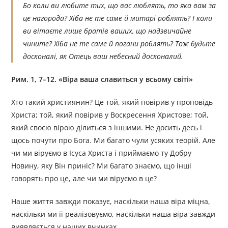
Бо коли ви любите тих, що вас люблять, то яка вам за
це нагорода? Хіба не те саме й митарі роблять? І коли
ви вітаєте лише братів ваших, що надзвичайне
чините? Хіба не те саме й погани роблять? Тож будьте
досконалі, як Отець ваш небесний досконалий.
Рим. 1, 7–12. «Віра ваша славиться у всьому світі»
Хто такий християнин? Це той, який повірив у проповідь
Христа; той, який повірив у Воскресення Христове; той,
який своєю вірою ділиться з іншими. Не досить десь і
щось почути про Бога. Ми багато чули усяких теорій. Але
чи ми віруємо в Ісуса Христа і приймаємо ту Добру
Новину, яку Він приніс? Ми багато знаємо, що інші
говорять про це, але чи ми віруємо в це?
Наше життя завжди показує, наскільки наша віра міцна,
наскільки ми її реалізовуємо, наскільки наша віра завжди
виявляється у наших вчинках.