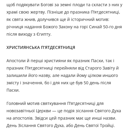
щоб подякувати Богові за земні плоди та скласти з них у
храмі свою жертву. Пізніше до празника П’ятдесятниці,
як свята жнив, долучився ще й історичний мотив:
річниця надання Божого Закону на горі Синай 50-го дня
після виходу з Єгипту.
ХРИСТИЯНСЬКА П’ЯТДЕСЯТНИЦЯ
Апостоли й перші християни як празник Пасхи, так і
празник П’ятдесятниці перейняли від Старого Завіту й
залишили його наз­ву, але надали йому цілком иншого
змісту і значення, бо і для них це був 50 день після
Пасхи.
Головний мотив святкування П’ятдесятниці для
новозавітньої Церкви — це подія зіслання Святого Духа
на апостолів. Звідси цей празник має ще инші назви.
День Зіслання Святого Духа, або День Святої Тройці.