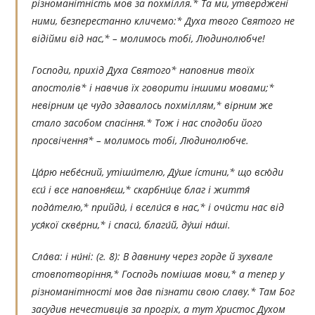
різноманітність мов за похмілля.* Та ми, утверджені
ними, безперестанно кличемо:* Духа твого Святого не
відійми від нас,* – молимось тобі, Людинолюбче!
Господи, прихід Духа Святого* наповнив твоїх
апостолів* і навчив їх говорити іншими мовами;*
невірним це чудо здавалось похміллям,* вірним же
стало засобом спасіння.* Тож і нас сподоби його
просвічення* – молимось тобі, Людинолюбче.
Ца́рю небе́сний, утіши́телю, Ду́ше íстини,* що всю́ди
єси́ і все наповня́єш,* скарбни́це благ і життя́
пода́телю,* прийди́, і всели́ся в нас,* і очи́сти нас від
уся́кої скве́рни,* і спаси́, благи́й, ду́ші на́ші.
Сла́ва: і ни́ні:
(г. 8):
В давнину через горде й зухвале
стовпотворіння,* Господь помішав мови,* а тепер у
різноманітності мов дав пізнати свою славу.* Там Бог
засудив нечестивців за прогріх, а тут Христос Духом