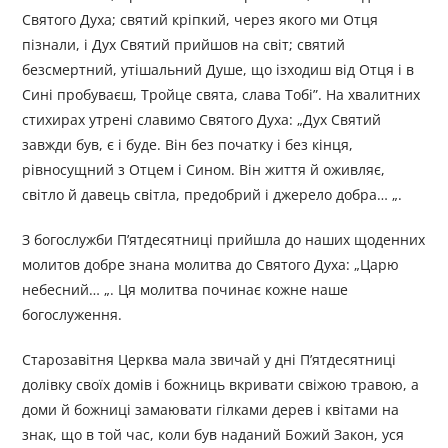
Святого Духа; святий кріпкий, через якого ми Отця
пізнали, і Дух Святий прийшов на світ; святий
безсмертний, утішальний Душе, що ізходиш від Отця і в
Сині пробуваєш, Тройце свята, слава Тобі”. На хвалитних
стихирах утрені славимо Святого Духа: „Дух Святий
завжди був, є і буде. Він без початку і без кінця,
рівносущний з Отцем і Сином. Він життя й оживляє,
світло й давець світла, предобрий і джерело добра… „.
З богослужби П’ятдесятниці прийшла до наших щоденних
молитов добре знана молитва до Святого Духа: „Царю
небесний… „. Ця молитва починає кожне наше
богослуження.
Старозавітня Церква мала звичай у дні П’ятдесятниці
долівку своїх домів і божниць вкривати свіжою травою, а
доми й божниці замаювати гілками дерев і квітами на
знак, що в той час, коли був наданий Божий Закон, уся