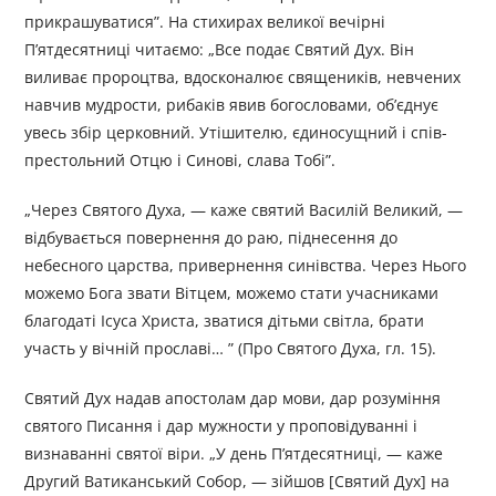
прикрашуватися”. На стихирах великої вечірні
П’ятдесятниці чита­ємо: „Все подає Святий Дух. Він
виливає пророцтва, вдосконалює священиків, невчених
навчив мудрости, рибаків явив богословами, об’єднує
увесь збір церковний. Утішителю, єдиносущний і спів­
престольний Отцю і Синові, слава Тобі”.
„Через Святого Духа, — каже святий Василій Великий, —
відбувається повернення до раю, піднесення до
небесного царства, привернення синівства. Через Нього
можемо Бога звати Вітцем, можемо стати учасниками
благодаті Ісуса Христа, зватися дітьми світла, брати
участь у вічній прославі… ” (Про Святого Духа, гл. 15).
Святий Дух надав апостолам дар мови, дар розуміння
святого Писання і дар мужности у проповідуванні і
визнаванні святої віри. „У день П’ятдесятниці, — каже
Другий Ватиканський Собор, — зійшов [Святий Дух] на