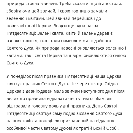
природа стояла в зелені. Треба сказати, що й апостоли,
зберігаючи цей звичай, і свою горницю замаїли
зеленню і квітами. Цей звичай перейшов і до
новозавітньої Церкви. Звідси ще одна назва
П’ятдесятниці: Зелені свята. Квіти й зелень дерев є
ознакою життя, тож стали символом життєдайного
Святого Духа. Як природа навесні оновляються зеленню і
квітами, так і свята Церква та її вірні оновлюються силою
Святого Духа.
У понеділок після празника П’ятдесятниці наша Церква
святкує празник Святого Духа. Це через те, що Східна
Церква з давніх-давен мала звичай наступного дня після
великого празника віддавати честь тим особам, які
відігравали головну роль у дні празника. День Святої
П’ятдесятниці святкує саму подію зіслання Святого Духа
на апостолів, а понеділок призначений на віддання
особливої чести Святому Духові як третій Божій Особі.