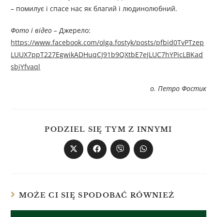
– помилує і спасе нас як благий і людинолюбний.
Фото і відео –
Джерелo:
https://www.facebook.com/olga.fostyk/posts/pfbid0TvPTzep
LUUX7ppT227EgwikADHuqCJ91b9QXtbE7eJLUC7hYPicLBKad
sbjYfvaql
о. Петро Фостик
PODZIEL SIĘ TYM Z INNYMI
MOŻE CI SIĘ SPODOBAĆ RÓWNIEŻ