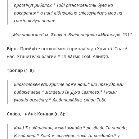
просвічує рибалок.* Тоді різномовність була на
покарання,* а нині відновлено співзвучність мов на
спасіння душ наших.
„Молитвослов”
м. Жовква, Видавництво «Місіонер», 2011
Вірні:
Прийді́те поклоні́мся і припаді́м до Христа́. Спаси́
нас, Утіши́телю благи́й,* співа́ємо Тобі́: Алилу́я.
Тропар (г. 8):
Благослове́н єси́, Хри́сте Бо́же наш,* що прему́дрими
рибакі́в яви́в,* зісла́вши їм Ду́ха Свято́го,* і ни́ми
улови́в вселе́нну.* Людинолю́бче, сла́ва Тобі́.
Сла́ва, і ни́ні:
Кондак (г. 8):
Коли́ Ти, зійшо́вши, язики́ зміша́в,* розділи́в Ти наро́ди,
Всеви́шній.* Коли́ ж вогне́нні язики́ Ти роздава́в,* у