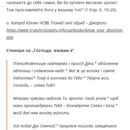
належите до себе самих. Ви бо куплені високою ціною!
Тож прославляйте Бога у вашому тілі!” (1 Кор. 6, 19-20).
o
. Катрій Юліян ЧСВВ, Пізнай свій обряд – Джерел
o
:
https://www.truechristianity.info/ua/books/know_your_devotion.
php
Стихири на
„Господи, взиваю я”
П’ятидеся́тницю святку́ємо і прихі́д Ду́ха,* зді́йснення
обі́тниці і спо́внення наді́ї.* Яке́ ж це вели́ке і святе́
та́їнство!* Тому́ й кли́чемо до Те́бе:* Тво́рче всіх,
Го́споди, – сла́ва Тобі́!
Мо́вами чужи́ми наділи́в Ти, Хри́сте, Свої́х у́чнів,* щоб
ни́ми пропові́дували Тебе́ – безсме́ртне Сло́во і Бо́га,*
яки́й дає́ нам вели́ку ми́лість.
Усе́ подає́ Дух Святи́й:* проро́ків посила́є, свяще́ників