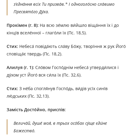
з’єдна́ння всіх Ти призва́в.* І одноголо́сно сла́вимо
Пресвято́го Ду́ха.
Прокімен (г. 8):
На всю зе́млю ви́йшло віща́ння їх і до
кінці́в вселе́нної – глаго́ли їх (Пс. 18,5).
Стих:
Небеса́ повіда́ють сла́ву Бо́жу, творі́ння ж рук Його́
сповіща́є твердь (Пс. 18,2).
Алилуя (г. 1):
Сло́вом Госпо́днім небеса́ утверди́лися і
ду́хом уст Його́ вся си́ла їх (Пс. 32,6).
Стих:
З не́ба спогля́нув Госпо́дь, ви́дів усі́х сині́в
лю́дських (Пс. 32,13).
Замість
Досто́йно,
приспів:
Велича́й, душе́ моя́, в трьох осо́бах су́ще єди́не
Божество́.