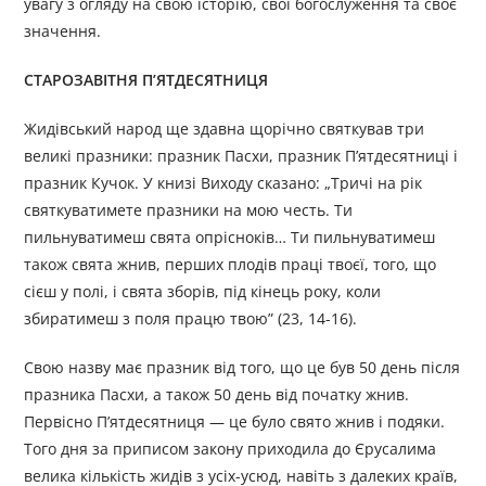
увагу з огляду на свою історію, свої богослуження та своє
значення.
СТАРОЗАВІТНЯ П’ЯТДЕСЯТНИЦЯ
Жидівський народ ще здавна щорічно святкував три
великі празники: празник Пасхи, празник П’ятдесятниці і
празник Кучок. У книзі Виходу сказано: „Тричі на рік
святкуватимете празники на мою честь. Ти
пильнуватимеш свята опрісноків… Ти пильнуватимеш
також свята жнив, перших плодів праці твоєї, того, що
сієш у полі, і свята зборів, під кінець року, коли
збиратимеш з поля працю твою” (23, 14-16).
Свою назву має празник від того, що це був 50 день після
празника Пасхи, а також 50 день від початку жнив.
Первісно П’ятдесятниця — це було свято жнив і подяки.
Того дня за приписом закону приходила до Єрусалима
велика кількість жидів з усіх-усюд, навіть з далеких країв,