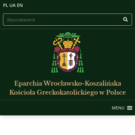
PL
UA
EN
Eparchia Wrocławsko-Koszalińska
Kościoła Greckokatolickiego w Polsce
MENU