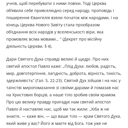
учнів, щоб перебувати з ними повіки. Тоді Церква
об’явила себе привселюдно серед народу, проповідь і
поши­рення Євангелія взяли початок між народами, і на
кінець Церква Нового Завіту стала прообразом
об’єднання всіх народів у вселенсь­кості віри, яка
промовляє всіма мовами… ” (Декрет про місійну
діяльність Церкви, § 4).
Дари Святого Духа справді великі й щедрі. Про них
святий апостол Павло каже: „Плід Духа: любов, радість,
мир, довготер­піння, лагідність, доброта, вірність, тихість,
здержливість” (Гал. 5, 22-23). Святий Дух зійшов і на нас у
таїнстві миропомазання зі своїми дарами й помазав нас
на Христових борців, а наше тіло зробив своїм храмом.
Про цю велику правду пригадує нам святий апостол
Павло й наставляє нас, щоб ми так жили: „Хіба ж не
знаєте, — каже він, — що ваше тіло — храм Святого Духа,
який живе у вас? Його ж маєте від Бога, тож уже не