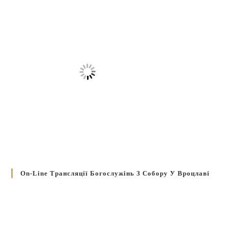
On-Line Трансляції Богослужінь З Собору У Вроцлаві