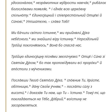
удоскона́лює,* негра́мотних му́дрости навча́є,* риба́лок
богосло́вами появля́є, * і єдна́є всю церко́вну
спільно́ту.* Єдиносу́щний і співпресто́льний Отце́ві й
Си́нові,* Утіши́телю, – сла́ва Тобі́!
Ми ба́чили сві́тло і́стинне,* ми прийняли́ Ду́ха
небе́сного,* ми знайшли́ ві́ру і́стинну.* Нерозді́льній
Тро́йці поклоня́ємось,* Вона́ бо спасла́ нас.
Тро́йцю єдиносу́щну пісня́ми звели́чуємо:* Отця́ і Си́на зі
Святи́м Ду́хом,* бо так пропові́дували всі проро́ки* й
апо́столи з му́чениками.
Посла́вши Твого́ Свято́го Ду́ха, * спо́внив Ти, Хри́сте,
обі́тницю,* да́ну Свої́м у́чням,* – посла́ти си́лу з
висоти́,* і доказа́в Ти нам, що Ти – І́стина.* Тому́ ті, що
поклада́ються на Те́бе, До́брий,* воі́стину не
засоро́мляться.