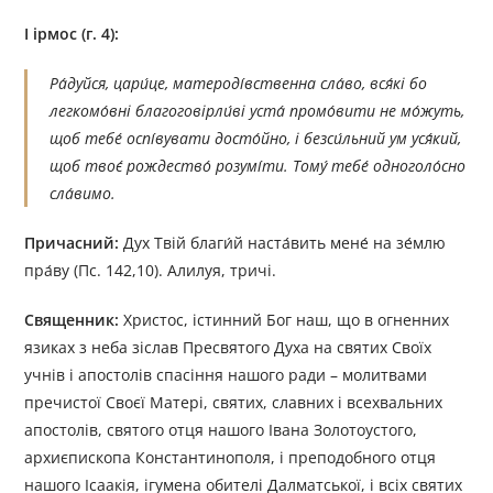
І ірмос (г. 4):
Ра́дуйся, цари́це, матероді́вственна сла́во, вся́кі бо
легкомо́вні благоговірли́ві уста́ промо́вити не мо́жуть,
щоб тебе́ оспі́вувати досто́йно, і безси́льний ум уся́кий,
щоб твоє́ рождество́ розумі́ти. Тому́ тебе́ одноголо́сно
сла́вимо.
Причасний:
Дух Твій благи́й наста́вить мене́ на зе́млю
пра́ву (Пс. 142,10). Алилуя, тричі.
Священник:
Христос, істинний Бог наш, що в огненних
язиках з неба зіслав Пресвятого Духа на святих Своїх
учнів і апостолів спасіння нашого ради – молитвами
пречистої Своєї Матері, святих, славних і всехвальних
апостолів, святого отця нашого Івана Золотоустого,
архиєпископа Константинополя, і преподобного отця
нашого Ісаакія, ігумена обителі Далматської, і всіх святих