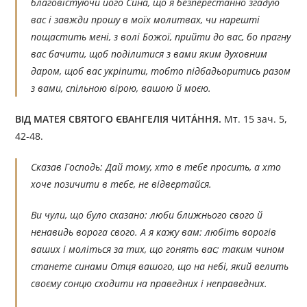
благовістуючи його Сина, що я безперестанно згадую
вас і завжди прошу в моїх молитвах, чи нарешті
пощастить мені, з волі Божої, прийти до вас, бо прагну
вас бачити, щоб поділитися з вами яким духовним
даром, щоб вас укріпити, тобто підбадьоритись разом
з вами, спільною вірою, вашою й моєю.
ВІД МАТЕЯ СВЯТОГО ЄВАНГЕЛІЯ ЧИТÁННЯ.
Мт. 15 зач. 5,
42-48.
Сказав Господь: Дай тому, хто в тебе просить, а хто
хоче позичити в тебе, не відвертайся.
Ви чули, що було сказано: люби ближнього свого й
ненавидь ворога свого. А я кажу вам: любіть ворогів
ваших і моліться за тих, що гонять вас; таким чином
станете синами Отця вашого, що на небі, який велить
своєму сонцю сходити на праведних і неправедних.