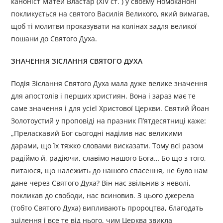
каноніст Матей Властар (XIV ст. ) у своєму Номоканоні
покликується на святого Василія Великого, який вимагав,
щоб ті молитви проказувати на колінах задля великої
пошани до Святого Духа.
ЗНАЧЕННЯ ЗІСЛАННЯ СВЯТОГО ДУХА
Подія Зіслання Святого Духа мала дуже велике значення
для апостолів і перших християн. Вона і зараз має те
саме значення і для усієї Христової Церкви. Святий Йоан
Золотоустий у проповіді на празник П’ятдесятниці каже:
„Преласкавий Бог сьогодні наділив нас великими
дарами, що їх тяжко словами висказати. Тому всі разом
радіймо й, радіючи, славімо нашого Бога… Бо що з того,
питаюся, що належить до нашого спасення, не було нам
дане через Святого Духа? Він нас звільнив з неволі,
покликав до свободи, нас всиновив. З цього джерела
(тобто Святого Духа) випливають про­роцтва, благодать
зцілення і все те від нього, чим Церква звикла