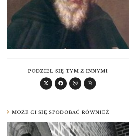
PODZIEL SIĘ TYM Z INNYMI
MOŻE CI SIĘ SPODOBAĆ RÓWNIEŻ