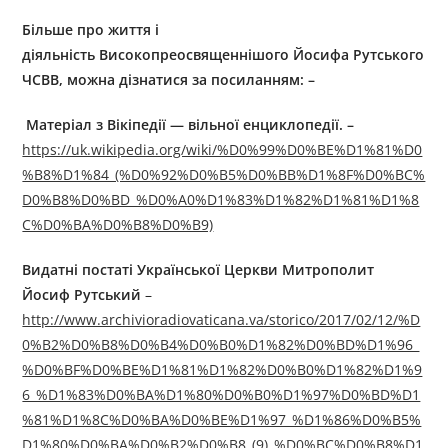
Більше про життя і
діяльність
Високоп
реосвященніш
ого
Й
осифа
Р
утського
ЧСВВ
, можна дізнатися за посиланням: –
Матеріал з Вікіпедії — вільної енциклопедії.
–
https://uk.wikipedia.org/wiki/%D0%99%D0%BE%D1%81%D0
%B8%D1%84_(%D0%92%D0%B5%D0%BB%D1%8F%D0%BC%
D0%B8%D0%BD_%D0%A0%D1%83%D1%82%D1%81%D1%8
C%D0%BA%D0%B8%D0%B9)
Видатні постаті Української Церкви Митрополит
Йосиф Рутський
–
http://www.archivioradiovaticana.va/storico/2017/02/12/%D
0%B2%D0%B8%D0%B4%D0%B0%D1%82%D0%BD%D1%96_
%D0%BF%D0%BE%D1%81%D1%82%D0%B0%D1%82%D1%9
6_%D1%83%D0%BA%D1%80%D0%B0%D1%97%D0%BD%D1
%81%D1%8C%D0%BA%D0%BE%D1%97_%D1%86%D0%B5%
D1%80%D0%BA%D0%B2%D0%B8_(9)_%D0%BC%D0%B8%D1