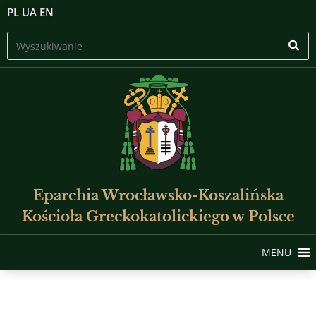
PL
UA
EN
Eparchia Wrocławsko-Koszalińska
Kościoła Greckokatolickiego w Polsce
MENU