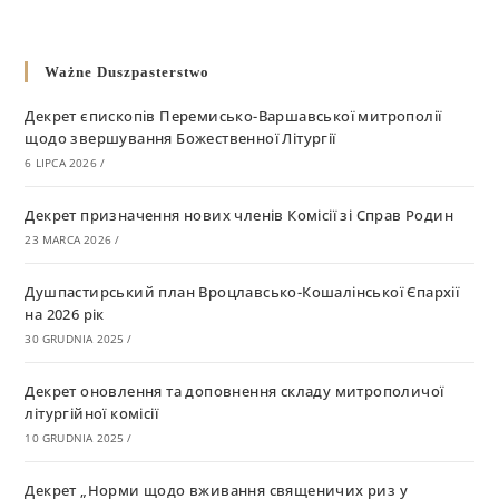
Ważne Duszpasterstwo
Декрет єпископів Перемисько-Варшавської митрополії
щодо звершування Божественної Літургії
6 LIPCA 2026
/
Декрет призначення нових членів Комісії зі Справ Родин
23 MARCA 2026
/
Душпастирський план Вроцлавсько-Кошалінської Єпархії
на 2026 рік
30 GRUDNIA 2025
/
Декрет оновлення та доповнення складу митрополичої
літургійної комісії
10 GRUDNIA 2025
/
Декрет „Норми щодо вживання священичих риз у