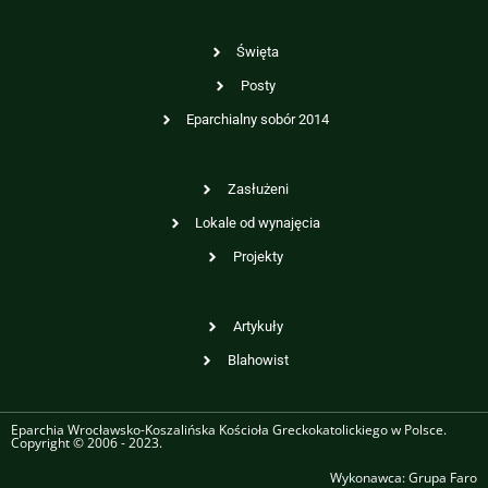
Święta
Posty
Eparchialny sobór 2014
Zasłużeni
Lokale od wynajęcia
Projekty
Artykuły
Blahowist
Eparchia Wrocławsko-Koszalińska Kościoła Greckokatolickiego w Polsce.
Copyright © 2006 - 2023.
Wykonawca:
Grupa Faro