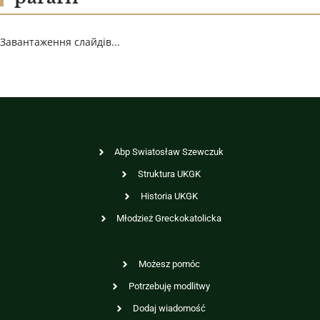
Завантаження слайдів...
Abp Swiatosław Szewczuk
Struktura UKGK
Historia UKGK
Młodzież Greckokatolicka
Możesz pomóc
Potrzebuję modlitwy
Dodaj wiadomość