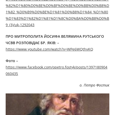
%82%D1%80%D0%BE%D0%BF%D0%BE%D0%BB%D0%B8%D
1%82_%D0%B9%D0%BE%D1%81%D0%B8%D1%84_%D1%80
%D1%83%D1%82%D1%81%D1%8C%D0%BA%D0%B8%D0%B
9_(3)/uk-1292043
ПРО МИТРОПОЛИТА ЙОСИФА ВЕЛЯМИНА РУТСЬКОГО
ЧСВВ
РОЗПОВІДАЄ БР. ЯКІВ:
–
https://www.youtube.com/watch?v=WPe6WQthvKQ
Фото –
https://www.facebook.com/opetro.fostyk/posts/1397180904
060435
о. Петро Фостик