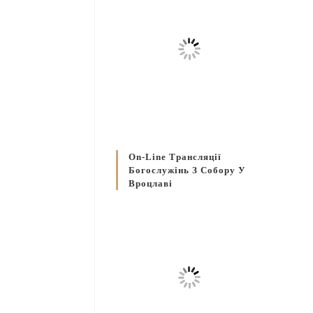
On-Line Трансляції
Богослужінь З Собору У
Вроцлаві