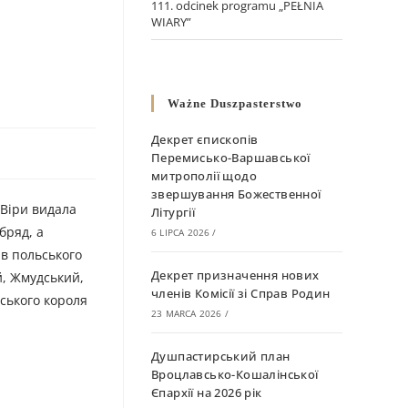
111. odcinek programu „PEŁNIA
WIARY”
2
Ważne Duszpasterstwo
Декрет єпископів
Перемисько-Варшавської
митрополії щодо
звершування Божественної
 Віри видала
Літургії
бряд, а
6 LIPCA 2026
/
в польського
Декрет призначення нових
й, Жмудський,
членів Комісії зі Справ Родин
ьського короля
23 MARCA 2026
/
Душпастирський план
Вроцлавсько-Кошалінської
Єпархії на 2026 рік