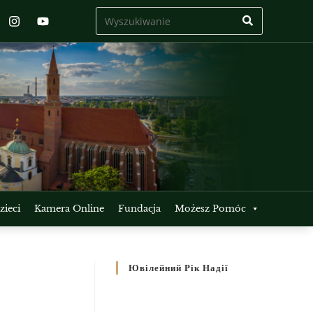
ieci
Kamera Online
Fundacja
Możesz Pomóc
Ювілейний Рік Надії