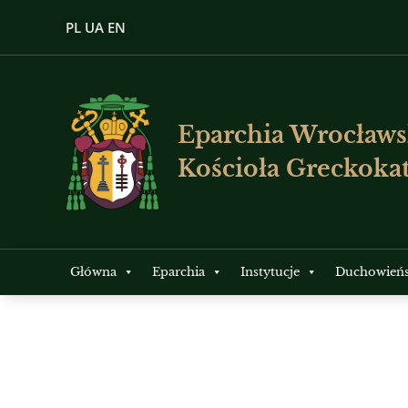
PL
UA
EN
Eparchia Wrocławs
Kościoła Greckokat
Główna
Eparchia
Instytucje
Duchowień