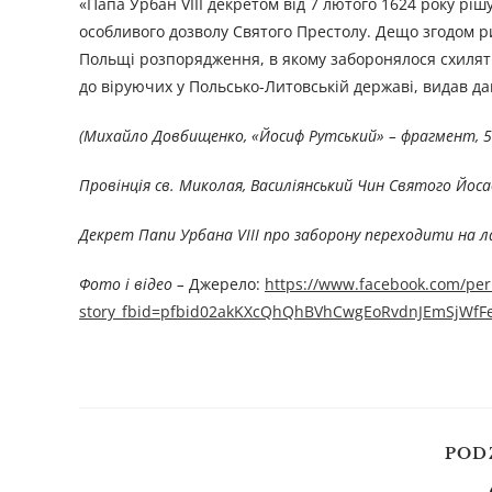
«Папа Урбан VIII декретом від 7 лютого 1624 року рі
особливого дозволу Святого Престолу. Дещо згодом р
Польщі розпорядження, в якому заборонялося схиляти
до віруючих у Польсько-Литовській державі, видав дав
(Михайло Довбищенко, «Йосиф Рутський» – фрагмент, 5
Провінція св. Миколая, Василіянський Чин Святого Йоса
Декрет Папи Урбана VIII про заборону переходити на 
Фото і відео –
Джерелo:
https://www.facebook.com/per
story_fbid=pfbid02akKXcQhQhBVhCwgEoRvdnJEmSjWf
POD