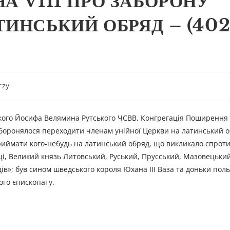
А VIII ПРО ЗАБОРОНУ
ТИНСЬКИЙ ОБРЯД – (40
rzy
кого Йосифа Велямина Рутського ЧСВВ, Конгрегація Поширення
аборонялося переходити членам унійної Церкви на латинський о
риймати кого-небудь на латинський обряд, що викликало спроти
льщі, Великий князь Литовський, Руський, Прусський, Мазовецьки
дів»; був сином шведського короля Юхана III Ваза та доньки пол
ого єпископату.