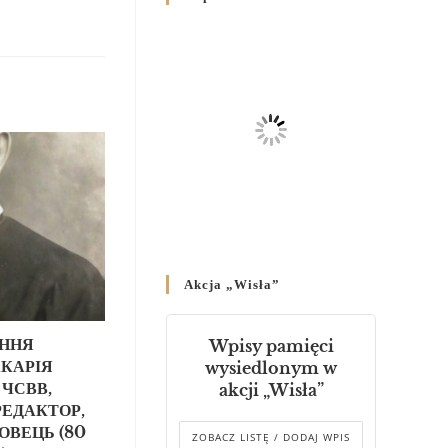
Родин
4 GRUDNIA 2024
/
Декрет владики Володимира
про утворення Комісії до
Справ Молоді та встановленя
складу Катихитичної Комісії
18 PAŹDZIERNIKA 2024
/
Декрет „Проголошення та
оприлюднення постанов
Синоду Єпископів УГКЦ,
який відбувся у Зарваниці, в
Akcja „Wisła”
днях 2-12 липня 2024 р.”
4 PAŹDZIERNIKA 2024
/
АННЯ
Wpisy pamięci
Декрет єпископів
КАРІЯ
wysiedlonym w
Перемисько-Варшавської
 ЧСВВ,
akcji „Wisła”
Митрополії стосовно
РЕДАКТОР,
звершування Божественної
ОВЕЦЬ (80
літургії
ZOBACZ LISTĘ / DODAJ WPIS