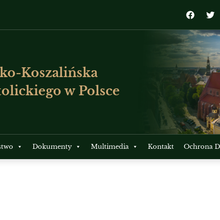
ko-Koszalińska
olickiego w Polsce
stwo
Dokumenty
Multimedia
Kontakt
Ochrona Dz