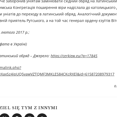
шуче заборонив уніятам замінювати східний обряд на латинський
имська Конгрегація поширення віри надіслала до католицького 
 уніатів до переходу в латинський обряд. Аналогічний докумен
ній приятель Рутського, а на той час генерал ордену єзуїтів Віт
 лютого 2017 р.;
фата в Україні)
латинський обряд – Джерелo:
https://cerkiew.eu/?p=17845
malink.php?
FeXaxSz4ipUQ5vawVZTQMF3MKLES84CKcRXEl&id=61587208979317
о
ZIEL SIĘ TYM Z INNYMI