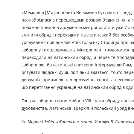
«Меморіял [Митрополита Велямина Рутського – ред.] Б
познайомився з перешкодами розвою З’єдинення, а г
поважно прийняв аргументи митрополита й уже 7 лютого
змінити обряд і переходити на латинський без особли
урядування повідомляв Апостольську Столицю про шко
заборону тих зловживань. Митрополит тривожився про 
переходили на латинський обряд, а через те пропада
забороною, бо латинські єпископи інформували Рим, 
рятувати людські душі, як тільки вдається, тобто пе
державі є причиною непорозумінь, сврні та неспоко
що перетягання українців на латинський обряд є оди
Гостра заборона папи Урбана VIII зміни обряду під 
духовенства. Латинська ієрархія й польський уряд вн
(о. Мирон Шеґда,
«Життєпис митр. Йосифа В. Рутського 