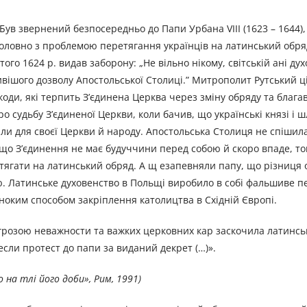
ув звернений безпосередньо до Папи Урбана VIII (1623 – 1644),
оловно з проблемою перетягання українців на латинський обря
 1624 р. видав заборону: „Не вільно нікому, світській ані духо
вішого дозволу Апостольської Столиці.” Митрополит Рутський ц
ди, які терпить З’єдинена Церква через зміну обряду та блага
судьбу З’єдиненої Церкви, коли бачив, що українські князі і ш
ли для своєї Церкви й народу. Апостольська Столиця не спішила
що З’єдинення не має будуччини перед собою й скоро впаде, то
ретягати на латинський обряд. А щ езапевняли папу, що різниця 
ю. Латинське духовенство в Польщі виробило в собі фальшиве п
ноким способом закріплення католицтва в Східній Європі.
загрозою неважности та важких церковних кар заскочила латинсь
если протест до папи за виданий декрет (…)».
на тлі його доби», Рим, 1991)