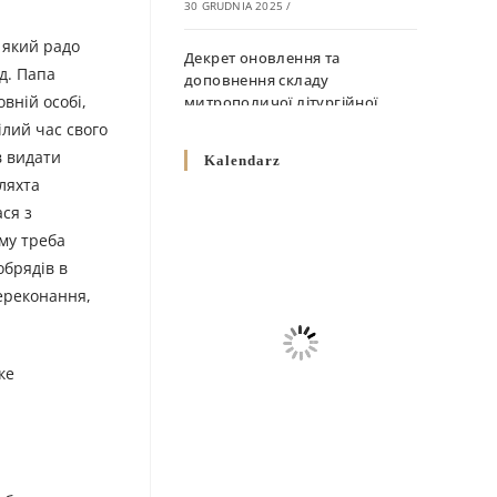
30 GRUDNIA 2025
/
 який радо
Декрет оновлення та
д. Папа
доповнення складу
вній особі,
митрополичої літургійної
комісії
ілий час свого
10 GRUDNIA 2025
/
в видати
Kalendarz
ляхта
Декрет „Норми щодо
ся з
вживання священичих риз у
му треба
Перемисько-Варшавській
обрядів в
Митрополії”
10 GRUDNIA 2025
/
ереконання,
Декрет про відзначення
Великодня і всіх рухомих
ке
свят за григоріанським
календарем
10 GRUDNIA 2025
/
Декрет проголошення та