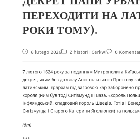
ДЕКРЕТ ПАПИ УРБАН
ПЕРЕХОДИТИ НА ЛА
РОКИ ТОМУ).
6 lutego 2026
Z historii Cerkwi
0 Komenta
7 лютого 1624 року за поданням Митрополита Київсь
декрет, яким без дозволу Апостольського Престолу з
латинським ієрархам під загрозою кар заборонено п
короля (ним був тоді Сигізмунд III Ваза, «король По
Інфляндський, спадковий король Шведів, Готів і Вене
Сигізмунда I Старого Катерини Ягеллонки) та польськ
(бт)
***