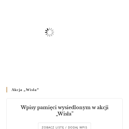
Akcja „Wisła”
Wpisy pamięci wysiedlonym w akcji
„Wisła”
ZOBACZ LISTĘ / DODAJ WPIS