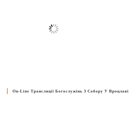
On-Line Трансляції Богослужінь З Собору У Вроцлаві