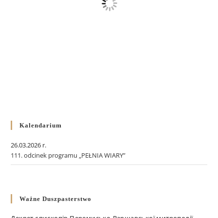
Kalendarium
26.03.2026 r.
111. odcinek programu „PEŁNIA WIARY”
Ważne Duszpasterstwo
Декрет єпископів Перемисько-Варшавської митрополії