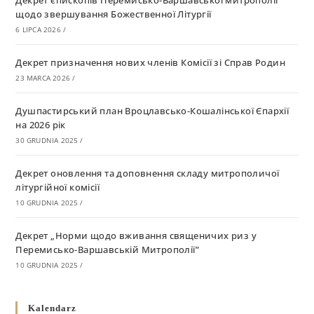
щодо звершування Божественної Літургії
6 LIPCA 2026
/
Декрет призначення нових членів Комісії зі Справ Родин
23 MARCA 2026
/
Душпастирський план Вроцлавсько-Кошалінської Єпархії
на 2026 рік
30 GRUDNIA 2025
/
Декрет оновлення та доповнення складу митрополичої
літургійної комісії
10 GRUDNIA 2025
/
Декрет „Норми щодо вживання священичих риз у
Перемисько-Варшавській Митрополії”
10 GRUDNIA 2025
/
Декрет про відзначення Великодня і всіх рухомих свят за
Kalendarz
григоріанським календарем