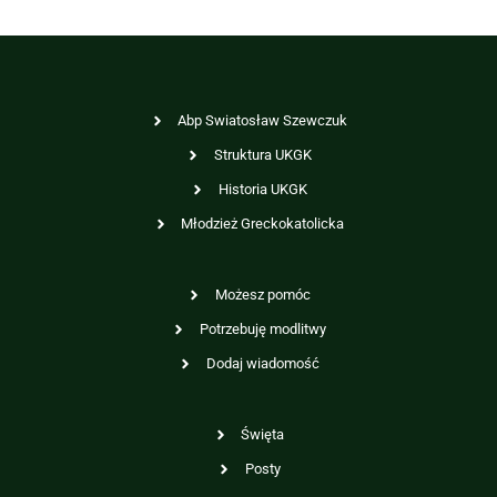
Abp Swiatosław Szewczuk
Struktura UKGK
Historia UKGK
Młodzież Greckokatolicka
Możesz pomóc
Potrzebuję modlitwy
Dodaj wiadomość
Święta
Posty