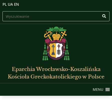
PL
UA
EN
Eparchia Wrocławsko-Koszalińska
Kościoła Greckokatolickiego w Polsce
MENU