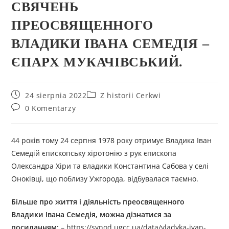
СВЯЧЕНЬ
ПРЕОСВЯЩЕННОГО
ВЛАДИКИ ІВАНА СЕМЕДІЯ –
ЄПАРХ МУКАЧІВСЬКИЙ.
24 sierpnia 2022
Z historii Cerkwi
0 Komentarzy
44 років тому 24 серпня 1978 року отримує Владика Іван
Семедій єпископську хіротонію з рук єпископа
Олександра Хіри та владики Константина Сабова у селі
Оноківці, що поблизу Ужгорода, відбувалася таємно.
Більше про життя і діяльність преосвященного
Владики
Івана Семедія
, можна дізнатися за
посиланням:
–
https://synod.ugcc.ua/data/vladyka-ivan-