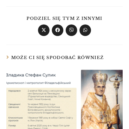
PODZIEL SIĘ TYM Z INNYMI
MOŻE CI SIĘ SPODOBAĆ RÓWNIEŻ