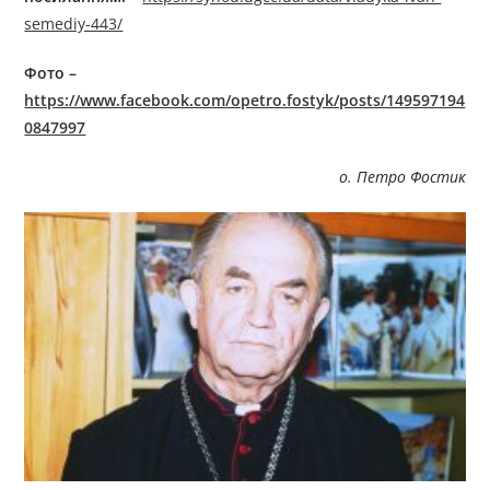
semediy-443/
Фото –
https://www.facebook.com/opetro.fostyk/posts/149597194
0847997
о. Петро Фостик