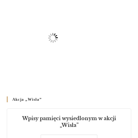
Akcja „Wisła”
Wpisy pamięci wysiedlonym w akcji
„Wisła”