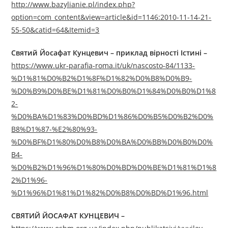
http://www.bazylianie.pl/index.php?
option=com_content&view=article&id=1146:2010-11-14-21-
55-50&catid=64&Itemid=3
Святий Йосафат Кунцевич – приклад вірності Істині –
https://www.ukr-parafia-roma.it/uk/nascosto-84/1133-
%D1%81%D0%B2%D1%8F%D1%82%D0%B8%D0%B9-
%D0%B9%D0%BE%D1%81%D0%B0%D1%84%D0%B0%D1%8
2-
%D0%BA%D1%83%D0%BD%D1%86%D0%B5%D0%B2%D0%
B8%D1%87-%E2%80%93-
%D0%BF%D1%80%D0%B8%D0%BA%D0%BB%D0%B0%D0%
B4-
%D0%B2%D1%96%D1%80%D0%BD%D0%BE%D1%81%D1%8
2%D1%96-
%D1%96%D1%81%D1%82%D0%B8%D0%BD%D1%96.html
СВЯТИЙ ЙОСАФАТ КУНЦЕВИЧ –