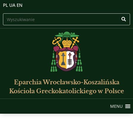
PL
UA
EN
Eparchia Wrocławsko-Koszalińska
Kościoła Greckokatolickiego w Polsce
MENU