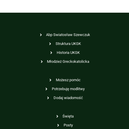
Abp Swiatosław Szewczuk
Struktura UKGK
Historia UKGK
Młodzież Greckokatolicka
Możesz pomóc
Potrzebuję modlitwy
Dodaj wiadomość
Święta
Posty