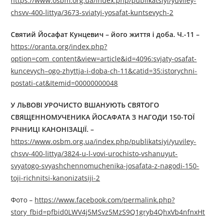
https://www.osbm.org.ua/index.php/publikatsiyi/yuviley-
chsvv-400-littya/3673-sviatyi-yosafat-kuntsevych-2
Святий Йосафат Кунцевич – його життя і доба. Ч.-11 –
https://oranta.org/index.php?
option=com_content&view=article&id=4096:svjaty-osafat-
kuncevych–ogo-zhyttja-i-doba-ch-11&catid=35:istorychni-
postati-cat&Itemid=00000000048
У ЛЬВОВІ УРОЧИСТО ВШАНУЮТЬ СВЯТОГО
СВЯЩЕННОМУЧЕНИКА ЙОСАФАТА З НАГОДИ 150-ТОЇ
РІЧНИЦІ КАНОНІЗАЦІЇ
. –
https://www.osbm.org.ua/index.php/publikatsiyi/yuviley-
chsvv-400-littya/3824-u-l-vovi-urochisto-vshanuyut-
svyatogo-svyashchennomuchenika-josafata-z-nagodi-150-
toji-richnitsi-kanonizatsiji-2
Фото –
https://www.facebook.com/permalink.php?
story_fbid=pfbid0LWV4j5MSvz5MzS9Q1gryb4QhxVb4nfnxHt