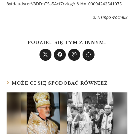
8ytdaudyrerV8DFmT5s5Act7rvtogYl&id=100094242541075
о. Петро Фостик
PODZIEL SIĘ TYM Z INNYMI
MOŻE CI SIĘ SPODOBAĆ RÓWNIEŻ