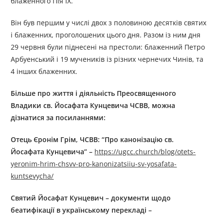
блаженного Пія ІХ.
Він був першим у числі двох з половиною десятків святих
і блаженних, проголошених цього дня. Разом із ним дня
29 червня були піднесені на престоли: блаженний Петро
Арбуенський і 19 мучеників із різних чернечих Чинів, та
4 інших блаженних.
Більше про життя і діяльність
П
реосвященного
В
ладики
св. Йосафата Кунцевича ЧСВВ
, можна
дізнатися за посиланням
и
:
Отець Єронім Грім, ЧСВВ: “Про канонізацію св.
Йосафата Кунцевича” –
https://ugcc.church/blog/otets-
yeronim-hrim-chsvv-pro-kanonizatsiiu-sv-yosafata-
kuntsevycha/
Святий Йосафат Кунцевич – документи щодо
беатифікації в українському перекладі –