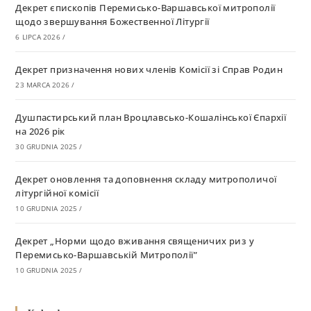
Декрет єпископів Перемисько-Варшавської митрополії
щодо звершування Божественної Літургії
6 LIPCA 2026
/
Декрет призначення нових членів Комісії зі Справ Родин
23 MARCA 2026
/
Душпастирський план Вроцлавсько-Кошалінської Єпархії
на 2026 рік
30 GRUDNIA 2025
/
Декрет оновлення та доповнення складу митрополичої
літургійної комісії
10 GRUDNIA 2025
/
Декрет „Норми щодо вживання священичих риз у
Перемисько-Варшавській Митрополії”
10 GRUDNIA 2025
/
Декрет про відзначення Великодня і всіх рухомих свят за