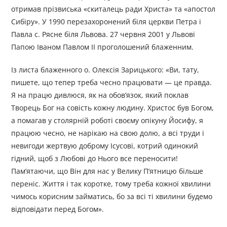
отримав прізвиська «скиталець ради Христа» та «апостол
Сибіру». У 1990 перезахоронений біля церкви Петра і
Павла с. Рясне біля Львова. 27 червня 2001 у Львові
Папою Іваном Павлом ІІ проголошений блаженним.
Із листа блаженного о. Олексія Зарицького: «Ви, тату,
пишете, що тепер треба чесно працювати — це правда.
Я на працю дивлюся, як на обов’язок, який поклав
Творець Бог на совість кожну людину. Христос був Богом,
а помагав у столярній роботі своєму опікуну Йосифу, я
працюю чесно, не нарікаю на свою долю, а всі труди і
невигоди жертвую доброму Ісусові, котрий одинокий
гідний, щоб з Любові до Нього все переносити!
Пам’ятаючи, що Він для нас у Велику П’ятницю більше
переніс. Життя і так коротке, тому треба кожної хвилини
чимось корисним займатись, бо за всі ті хвилини будемо
відповідати перед Богом».