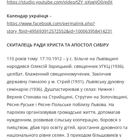
https://studio.youtube.com/video/tZY_qXogVO0/edit
Календар українця
–
https://www.facebook.com/permalink.php?
story_fbid=495693912572552&id=100063958414231
СКИТАЛЕЦЬ РАДИ ХРИСТА ТА АПОСТОЛ СИБІРУ
110 років тому: 17.10.1912 – у с. Більче на Львівщині
народився Олексій Зарицький, священник УГКЦ (1936),
целібат, блаженний священномученик. Закінчив
державну гімназію у м. Стрий (1931), Львівську духовну
семінарію (1936). Душпастирював у селах: Нижня і
Верхня Стинава на Стрийщині, Струтин на Золочівщині,
Рясне-Руське і Рясне-Польське поблизу Львова. На
парохіях організовував громадське життя, допомагав
нужденним, розвивав сільську кооперацію, боровся з
пияцтвом, дбав про освіту дітей, зростання духовного та
національного рівня селян. З приходом більшовиків у