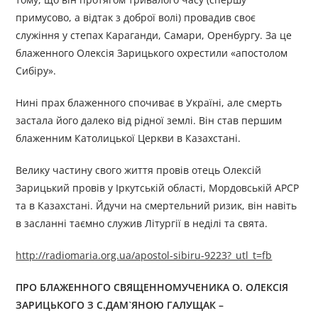
примусово, а відтак з доброї волі) провадив своє
служіння у степах Караганди, Самари, Оренбургу. За це
блаженного Олексія Зарицького охрестили «апостолом
Сибіру».
Нині прах блаженного спочиває в Україні, але смерть
застала його далеко від рідної землі. Він став першим
блаженним Католицької Церкви в Казахстані.
Велику частину свого життя провів отець Олексій
Зарицький провів у Іркутській області, Мордовській АРСР
та в Казахстані. Йдучи на смертельний ризик, він навіть
в засланні таємно служив Літургії в неділі та свята.
http://radiomaria.org.ua/apostol-sibiru-9223?_utl_t=fb
ПРО
БЛАЖЕНН
ОГО
СВЯЩЕННОМУЧЕНИК
А
О.
ОЛЕКСІ
Я
ЗАРИЦЬК
ОГО
З С.ДАМ`ЯНОЮ ГАЛУЩАК
–