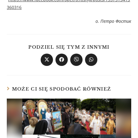
360316
о. Петро Фостик
PODZIEL SIĘ TYM Z INNYMI
MOŻE CI SIĘ SPODOBAĆ RÓWNIEŻ