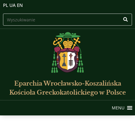
PL
UA
EN
Eparchia Wrocławsko-Koszalińska
Kościoła Greckokatolickiego w Polsce
MENU