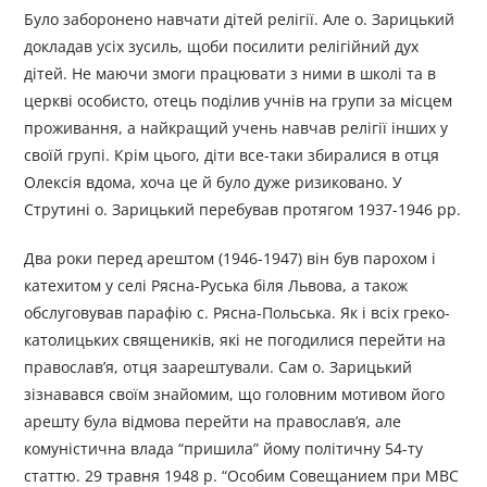
Було заборонено навчати дітей релігії. Але о. Зарицький
докладав усіх зусиль, щоби посилити релігійний дух
дітей. Не маючи змоги працювати з ними в школі та в
церкві особисто, отець поділив учнів на групи за місцем
проживання, а найкращий учень навчав релігії інших у
своїй групі. Крім цього, діти все-таки збиралися в отця
Олексія вдома, хоча це й було дуже ризиковано. У
Струтині о. Зарицький перебував протягом 1937-1946 рр.
Два роки перед арештом (1946-1947) він був парохом і
катехитом у селі Рясна-Руська біля Львова, а також
обслуговував парафію с. Рясна-Польська. Як і всіх греко-
католицьких священиків, які не погодилися перейти на
православ’я, отця заарештували. Сам о. Зарицький
зізнавався своїм знайомим, що головним мотивом його
арешту була відмова перейти на православ’я, але
комуністична влада “пришила” йому політичну 54-ту
статтю. 29 травня 1948 р. “Особим Совещанием при МВС