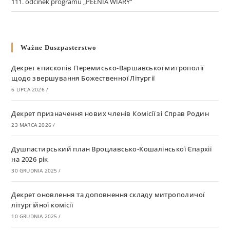
111. odcinek programu „PEŁNIA WIARY”
Ważne Duszpasterstwo
Декрет єпископів Перемисько-Варшавської митрополії
щодо звершування Божественної Літургії
6 LIPCA 2026
/
Декрет призначення нових членів Комісії зі Справ Родин
23 MARCA 2026
/
Душпастирський план Вроцлавсько-Кошалінської Єпархії
на 2026 рік
30 GRUDNIA 2025
/
Декрет оновлення та доповнення складу митрополичої
літургійної комісії
10 GRUDNIA 2025
/