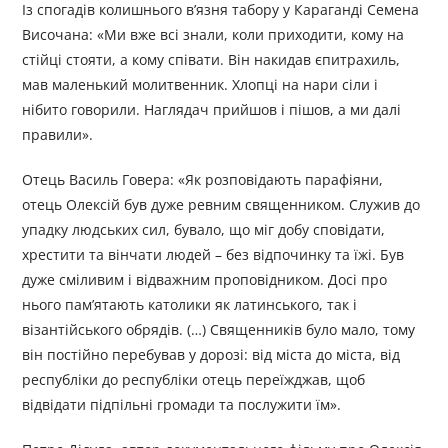
Із спогадів колишнього в’язня табору у Караганді Семена
Височана: «Ми вже всі знали, коли приходити, кому на
стійці стояти, а кому співати. Він накидав єпитрахиль,
мав маленький молитвенник. Хлопці на нари сіли і
нібито говорили. Наглядач прийшов і пішов, а ми далі
правили».
Отець Василь Говера: «Як розповідають парафіяни,
отець Олексій був дуже ревним священником. Служив до
упадку людських сил, бувало, що міг добу сповідати,
хрестити та вінчати людей – без відпочинку та їжі. Був
дуже сміливим і відважним проповідником. Досі про
нього пам’ятають католики як латинського, так і
візантійського обрядів. (…) Священників було мало, тому
він постійно перебував у дорозі: від міста до міста, від
республіки до республіки отець переїжджав, щоб
відвідати підпільні громади та послужити їм».