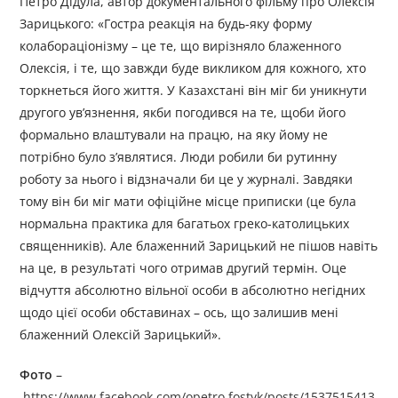
Петро Дідула, автор документального фільму про Олексія
Зарицького: «Гостра реакція на будь-яку форму
колабораціонізму – це те, що вирізняло блаженного
Олексія, і те, що завжди буде викликом для кожного, хто
торкнеться його життя. У Казахстані він міг би уникнути
другого ув’язнення, якби погодився на те, щоби його
формально влаштували на працю, на яку йому не
потрібно було з’являтися. Люди робили би рутинну
роботу за нього і відзначали би це у журналі. Завдяки
тому він би міг мати офіційне місце приписки (це була
нормальна практика для багатьох греко-католицьких
священників). Але блаженний Зарицький не пішов навіть
на це, в результаті чого отримав другий термін. Оце
відчуття абсолютно вільної особи в абсолютно негідних
щодо цієї особи обставинах – ось, що залишив мені
блаженний Олексій Зарицький».
Фото
–
https://www.facebook.com/opetro.fostyk/posts/1537515413