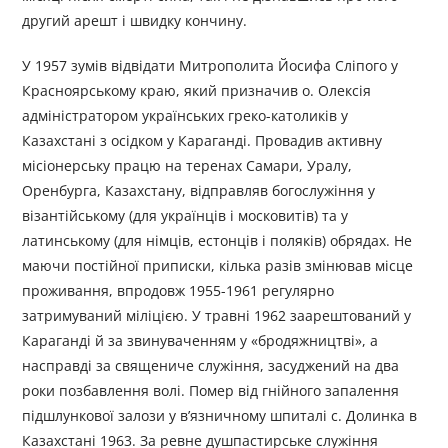
другий арешт і швидку кончину.
У 1957 зумів відвідати Митрополита Йосифа Сліпого у
Красноярському краю, який призначив о. Олексія
адміністратором українських греко-католиків у
Казахстані з осідком у Караганді. Провадив активну
місіонерську працю на теренах Самари, Уралу,
Оренбурга, Казахстану, відправляв богослужіння у
візантійському (для українців і московитів) та у
латинському (для німців, естонців і поляків) обрядах. Не
маючи постійної приписки, кілька разів змінював місце
проживання, впродовж 1955-1961 регулярно
затримуваний міліцією. У травні 1962 заарештований у
Караганді й за звинуваченням у «бродяжництві», а
насправді за священиче служіння, засуджений на два
роки позбавлення волі. Помер від гнійного запалення
підшлункової залози у в’язничному шпиталі с. Долинка в
Казахстані 1963. За ревне душпастирське служіння