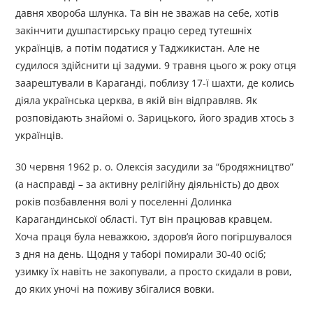
давня хвороба шлунка. Та він не зважав на себе, хотів
закінчити душпастирську працю серед тутешніх
українців, а потім податися у Таджикистан. Але не
судилося здійснити ці задуми. 9 травня цього ж року отця
заарештували в Караганді, поблизу 17-ї шахти, де колись
діяла українська церква, в якій він відправляв. Як
розповідають знайомі о. Зарицького, його зрадив хтось з
українців.
30 червня 1962 р. о. Олексія засудили за “бродяжництво”
(а насправді – за активну релігійну діяльність) до двох
років позбавлення волі у поселенні Долинка
Карагандинської області. Тут він працював кравцем.
Хоча праця була неважкою, здоров’я його погіршувалося
з дня на день. Щодня у таборі помирали 30-40 осіб;
узимку їх навіть не закопували, а просто скидали в рови,
до яких уночі на поживу збігалися вовки.