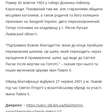
Помер 30 жовтня 1963 у таборі Долинка поблизу
Караганди. Похований там же, але стараннями общини
місцевих католиків, а також родичів та його колишніх
прихожан на Західній Україні, двічі перезахоронений.
Тепер спочиває на кладовищі у с. Рясне-Руське
Львівської області.
“Підтримані Божою благодаттю, вони до кінця пройшли
переможним шляхом. Це шлях, який переходить через
прощення й примирення; шлях, що веде до Світлої
Пасхи після жертви на Голготі,” – сказав про нього та
інших мучеників Церкви Іван Павло ІІ.
Обряд беатифікації відбувся 27 червня 2001 у м. Львові
під час Святої Літургії у візантійському обряді за участі
Івана Павла ІІ.
Джерело: –
https://ugcc-stk.km.ua/blazhennij-
svyashhennomuchenik-oleksij-z/?