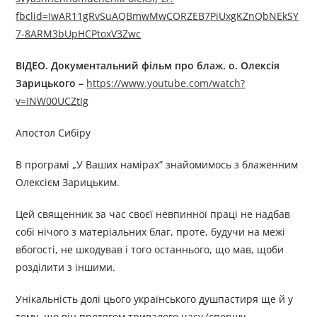
fbclid=IwAR11gRvSuAQBmwMwCORZEB7PiUxgKZnQbNEkSY
7-8ARM3bUpHCPtoxV3Zwc
ВІДЕО. Документальний фільм про блаж. о. Олексія
Зарицького
–
https://www.youtube.com/watch?
v=INW00UCZtIg
Апостол Сибіру
В програмі „У Ваших намірах” знайомимось з блаженним
Олексієм Зарицьким.
Цей священник за час своєї невпинної праці не надбав
собі нічого з матеріальних благ, проте, будучи на межі
вбогості, не шкодував і того останнього, що мав, щоби
розділити з іншими.
Унікальність долі цього українського душпастиря ще й у
тому, що він протягом тривалого часу (спершу