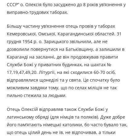
СССР” о. Олексія було засуджено до 8 років ув’язнення у
виправно-трудових таборах.
Більшу частину ув’язнення отець провів у таборах
Кемеровської, Омської, Карагандинської областей. 31
грудня 1954 р. о. Зарицького звільнили, але не
дозволили повернутися на Батьківщину, а залишили в
Караганді на засланні, де він продовжував правити
Служби Божі у приватних будинках, на шахтах №
17,19,47,49,20. Літургії, на які сходилися 60-70 осіб,
відправлялися щонеділі та у свята. Це спочатку було
можливим завдяки тому, що по селах міліція не так
пильно стежила за людьми.
Отець Олексій відправляв також Служби Божі у
латинському обряді (для німців та поляків). Дуже добре
його пам’ятають німецькі католики, бо часто бувало так,
що отець цілий день не їв, не відпочивав, а тільки