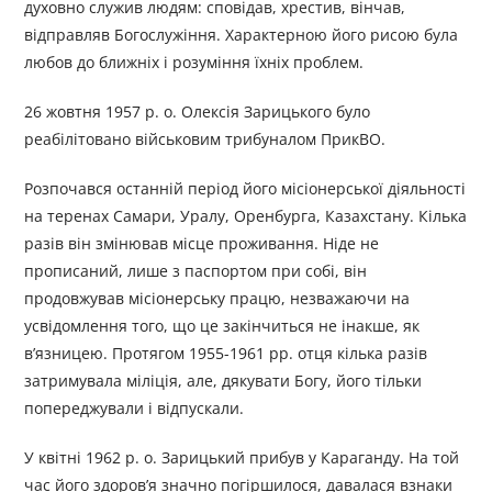
духовно служив людям: сповідав, хрестив, вінчав,
відправляв Богослужіння. Характерною його рисою була
любов до ближніх і розуміння їхніх проблем.
26 жовтня 1957 р. о. Олексія Зарицького було
реабілітовано військовим трибуналом ПрикВО.
Розпочався останній період його місіонерської діяльності
на теренах Самари, Уралу, Оренбурга, Казахстану. Кілька
разів він змінював місце проживання. Ніде не
прописаний, лише з паспортом при собі, він
продовжував місіонерську працю, незважаючи на
усвідомлення того, що це закінчиться не інакше, як
в’язницею. Протягом 1955-1961 рр. отця кілька разів
затримувала міліція, але, дякувати Богу, його тільки
попереджували і відпускали.
У квітні 1962 р. о. Зарицький прибув у Караганду. На той
час його здоров’я значно погіршилося, давалася взнаки