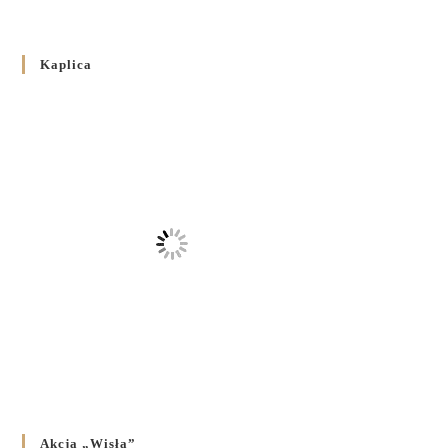
Розпорядження Преосвященнішого Владики Кир
Володимира Р. Ющака про вживання друкованих книг
Kaplica
на публічних богослужіннях
23 LUTEGO 2024
/
Akcja „Wisła”