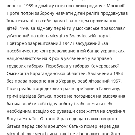
вересні 1939 в домівку отця поселили родину з Московії.
Проте попри заборону навчати дітей релігії продовжував
їх катехизацію в себе вдома і за місцем проживання
дітей. 1946 за відмову перейти у московське православ’я
ув’язнений на шість місяців у Золочівській тюрмі.
Повторно заарештований 1947 і засуджений «за
пособничество контрреволюционной банде украинских
националистов» на 8 років ув’язнення у виправно-
трудових таборах. Перебував у таборах Кемеровської,
Омської та Карагандинської областей. Звільнений 1954
без права повернення в Україну, реабілітований 1957.
Після реабілітації декілька разів приїздив в Галичину,
тричі відвідав батька, проте не погодився на вмовляння
батька знайти собі гідну роботу і забезпечити себе
необхідним, всеціло офірувавши своє життя на служіння
Богу та Україні. Останній раз відвідав важко хворого
батька перед своїм арештом; батько помер через два
місяці після смерті сина, так і не дізнавшись про його