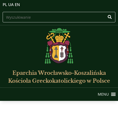
PL
UA
EN
Eparchia Wrocławsko-Koszalińska
Kościoła Greckokatolickiego w Polsce
MENU