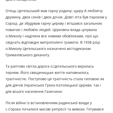
Отець Цегельський мав гарну родину: щиру й люблячу
дружину, двох синів і двох дочок. Довгі літа був парохом у
Сороці, де збудував гарну церкву і втішався загальною
повагою і любов’ю людей. Церковна влада цінувала
о.Миколу і наділяла все новими обов’язками, про що
свідчать відповідні митрополичі грамоти. В 1938 році
о.Миколу Цегельського назначено містодеканом
Грималівського деканату.
Та раптово світла дорога о.Цегельського вкрилась
терням. Його священицьке життя наповнилось
трагічністю. Поступово ця трагічність стала типовою як
для діячів Української Греко-Католицької Церкви, так і
для всього населення Галичини.
Після війни із встановленням радянської влади у
с.Сорока почалися масові репресії та вивози. Готувався