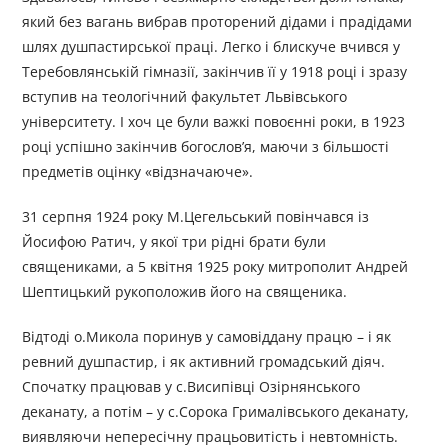
який без вагань вибрав проторений дідами і прадідами
шлях душпастирської праці. Легко і блискуче вчився у
Теребовлянській гімназії, закінчив її у 1918 році і зразу
вступив на теологічний факультет Львівського
університету. І хоч це були важкі повоєнні роки, в 1923
році успішно закінчив богослов’я, маючи з більшості
предметів оцінку «відзначаюче».
31 серпня 1924 року М.Цегельський повінчався із
Йосифою Ратич, у якої три рідні брати були
священиками, а 5 квітня 1925 року митрополит Андрей
Шептицький рукоположив його на священика.
Відтоді о.Микола поринув у самовіддану працю – і як
ревний душпастир, і як активний громадський діяч.
Спочатку працював у с.Висипівці Озірнянського
деканату, а потім – у с.Сорока Грималівського деканату,
виявляючи непересічну працьовитість і невтомність.