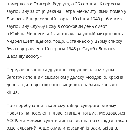
померлого о.Григорія Редчука, а 26 серпня і 6 вересня –
заупокійну за отця-декана Петра Мекелиту, який помер у
Львівській пересильній тюрмі. 10 січня 1948 р. бачимо
заупокійну Службу Божу в сороковий день смерті
о.Юліяна Чернеги, а 1 листопада за упокій митрополита
Андрея Шептицького, тощо. Останньою у цьому списку
була відправлена 10 серпня 1948 р. Служба Божа «за
щасливу дорогу».
Передав ці записки дружині і вирушив разом з усім
багаточисленним ешелоном у далеку Мордовію. Хресна
дорога цього достойного священика наближалась до
кінця.
Про перебування в карному таборі суворого режиму
Н385/16 на поселенні Явас, станція Потьма, Мордовської
АССР, ми можемо судити лиш із листів, що їх звідти писав
о.Цегельський. А ще о.Малиновський із Васильківців,