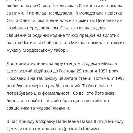
любляча мати Осипа Цегельська з Ратичів сама поїхала
за ними. Її приклад наслідувала і її молоденька невістка
Софія Олексій, яка повінчалась з Дометієм Цегельським
за місяць перед вивозом. Ось так склалась доля
священичої родини! Родина тяжко працює на золотих
шахтах Читинської області, а о.Микола помирає в тяжких
муках у Мордовському таборі.
Достойний мученик за віру отець-містодекан Микола
Цегельський відійшов до Господа 25 травня 1951 року.
Похований на табірному цвинтарі станції Потьма. У 1992
році був посмертно реабілітований. Та його ім’я не
потребувало цієї формальності, бо всі, хто його знав,
берегли в пам’яті світлий образ цього достойного
священика та чудової людини.
В час приїзду в Україну Папи Івана Павла ІІ отця Миколу
Цегельського проголошено (разом із іншими