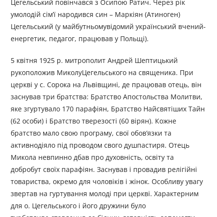
Цегельський повінчався з Осипою Ратич. Через рік
умолодій сім’ї народився син – Маркіян (Атиноген)
Цегельський (у майбутньомувідомий український вчений-
енергетик, педагог, працював у Польщі).
5 квітня 1925 р. митрополит Андрей Шептицький
рукоположив МиколуЦегельського на священика. При
церкві у с. Сорока на Львівщині, де працював отець, він
заснував три братства: Братство Апостольства Молитви,
яке згуртувало 170 парафіян, Братство Найсвятіших Тайн
(62 особи) і Братство тверезості (60 вірян). Кожне
братство мало свою програму, свої обов’язки та
активнодіяло під проводом свого душпастиря. Отець
Микола невпинно дбав про духовність, освіту та
добробут своїх парафіян. Заснував і провадив релігійні
товариства, окремо для чоловіків і жінок. Особливу увагу
звертав на гуртування молоді при церкві. Характерним
для о. Цегельського і його дружини було