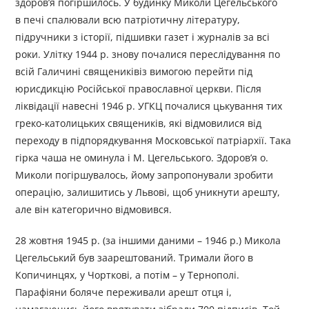
здоров’я погіршилось. У будинку Миколи Цегельського
в печі спалювали всю патріотичну літературу,
підручники з історії, підшивки газет і журналів за всі
роки. Улітку 1944 р. знову почалися переслідування по
всій Галичині священиківіз вимогою перейти під
юрисдикцію Російської православної церкви. Після
ліквідації навесні 1946 р. УГКЦ почалися цькування тих
греко-католицьких священиків, які відмовилися від
переходу в підпорядкування Московської патріархії. Така
гірка чаша не оминула і М. Цегельського. Здоров’я о.
Миколи погіршувалось, йому запропонували зробити
операцію, залишитись у Львові, щоб уникнути арешту,
але він категорично відмовився.
28 жовтня 1945 р. (за іншими даними – 1946 р.) Микола
Цегельський був заарештований. Тримали його в
Копичинцях, у Чорткові, а потім – у Тернополі.
Парафіяни боляче переживали арешт отця і,