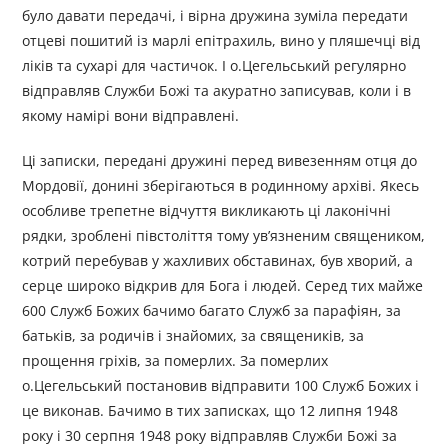
було давати передачі, і вірна дружина зуміла передати
отцеві пошитий із марлі епітрахиль, вино у пляшечці від
ліків та сухарі для частичок. І о.Цегельський регулярно
відправляв Служби Божі та акуратно записував, коли і в
якому намірі вони відправлені.
Ці записки, передані дружині перед вивезенням отця до
Мордовії, донині зберігаються в родинному архіві. Якесь
особливе трепетне відчуття викликають ці лаконічні
рядки, зроблені півстоліття тому ув’язненим священиком,
котрий перебував у жахливих обставинах, був хворий, а
серце широко відкрив для Бога і людей. Серед тих майже
600 Служб Божих бачимо багато Служб за парафіян, за
батьків, за родичів і знайомих, за священиків, за
прощення гріхів, за померлих. За померлих
о.Цегельський постановив відправити 100 Служб Божих і
це виконав. Бачимо в тих записках, що 12 липня 1948
року і 30 серпня 1948 року відправляв Служби Божі за