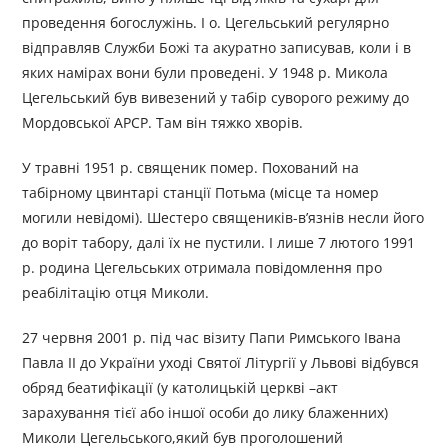
проведення богослужінь. І о. Цегельський регулярно
відправляв Служби Божі та акуратно записував, коли і в
яких намірах вони були проведені. У 1948 р. Микола
Цегельський був вивезений у табір суворого режиму до
Мордовської АРСР. Там він тяжко хворів.
У травні 1951 р. священик помер. Похований на
табірному цвинтарі станції Потьма (місце та номер
могили невідомі). Шестеро священиків-в’язнів несли його
до воріт табору, далі їх не пустили. І лише 7 лютого 1991
р. родина Цегельських отримала повідомлення про
реабілітацію отця Миколи.
27 червня 2001 р. під час візиту Папи Римського Івана
Павла ІІ до України уході Святої Літургії у Львові відбувся
обряд беатифікації (у католицькій церкві –акт
зарахування тієї або іншої особи до лику блаженних)
Миколи Цегельського,який був проголошений