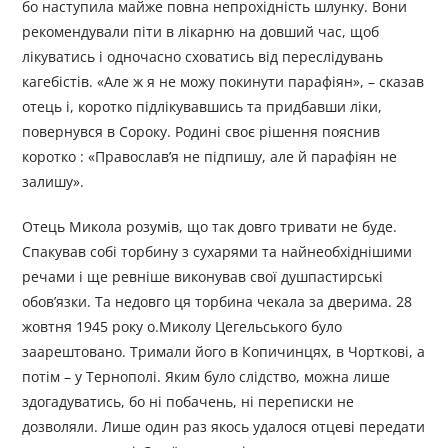
бо наступила майже повна непрохідність шлунку. Вони
рекомендували піти в лікарню на довший час, щоб
лікуватись і одночасно сховатись від переслідувань
кагебістів. «Але ж я не можу покинути парафіян», – сказав
отець і, коротко підлікувавшись та придбавши ліки,
повернувся в Сороку. Родині своє рішення пояснив
коротко : «Православ’я не підпишу, але й парафіян не
залишу».
Отець Микола розумів, що так довго тривати не буде.
Спакував собі торбину з сухарями та найнеобхіднішими
речами і ще ревніше виконував свої душпастирські
обов’язки. Та недовго ця торбина чекала за дверима. 28
жовтня 1945 року о.Миколу Цегельського було
заарештовано. Тримали його в Копичинцях, в Чорткові, а
потім – у Тернополі. Яким було слідство, можна лише
здогадуватись, бо ні побачень, ні переписки не
дозволяли. Лише один раз якось удалося отцеві передати