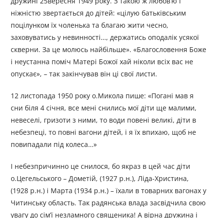
дружині 25вересня 1949 року. З такою ж любов’ю і
ніжністю звертається до дітей: «цілую батьківським
поцілунком їх чоленька та благаю жити чесно,
заховуватись у невинності…, держатись оподалік усякої
скверни. За це молюсь найбільше». «Благословення Боже
і неустанна поміч Матері Божої хай ніколи всіх вас не
опускає», – так закінчував він ці свої листи.
12 листопада 1950 року о.Микола пише: «Погані мав я
сни біля 4 січня, все мені снились мої діти ще малими,
невеселі, гризоти з ними, то води повені великі, діти в
небезпеці, то повні вагони дітей, і я їх впихаю, щоб не
повипадали під колеса…»
І небезпричинно це снилося, бо якраз в цей час діти
о.Цегельського – Дометій, (1927 р.н.), Ліда-Христина,
(1928 р.н.) і Марта (1934 р.н.) – їхали в товарних вагонах у
Читинську область. Так радянська влада засвідчила свою
увагу до сім’ї незламного священика! А вірна дружина і