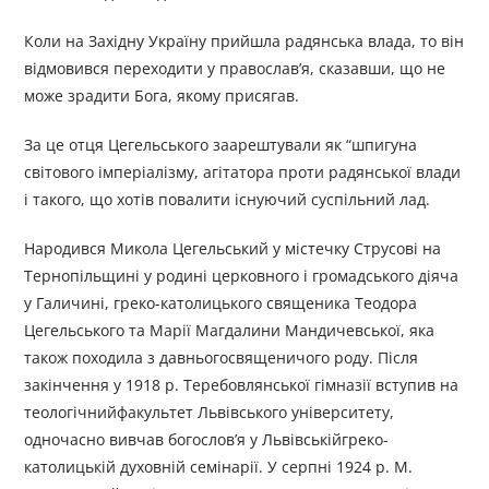
Коли на Західну Україну прийшла радянська влада, то він
відмовився переходити у православ’я, сказавши, що не
може зрадити Бога, якому присягав.
За це отця Цегельського заарештували як “шпигуна
світового імперіалізму, агітатора проти радянської влади
і такого, що хотів повалити існуючий суспільний лад.
Народився Микола Цегельський у містечку Струсові на
Тернопільщині у родині церковного і громадського діяча
у Галичині, греко-католицького священика Теодора
Цегельського та Марії Магдалини Мандичевської, яка
також походила з давньогосвященичого роду. Після
закінчення у 1918 р. Теребовлянської гімназії вступив на
теологічнийфакультет Львівського університету,
одночасно вивчав богослов’я у Львівськійгреко-
католицькій духовній семінарії. У серпні 1924 р. М.