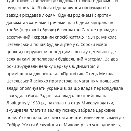
турботливе ставлення до бідних, готовність допомогти
нужденним. Хліб після відправляння панахиди він
завжди роздавав людям, бідним родинам і сиротам
допомагав харчами і речами, для бідних відправляв
треби (церковні обряди) безоплатно.Сам же провадив
аскетичний і скромний спосіб життя.У 1934 р. Микола
Цегельський почав будівництво у с. Сороки нової
церкви,спорудивши перед цим сільську цегельню, де
селяни самі випалювали будівельний матеріал. За два
роки збудували велику церкву Св. Димитрія й
приміщення для читальні «Просвіти». Отець Микола
Цегельський всіляко протистояв намаганням польської
влади ополячувати українців, за що влада переслідувала
і засудила його. Радянська влада, що прийшла на
Львіщину у 1939 р., наклала на отця Миколуподатки,
змушувала платити велику позику, забрала церковне
поле. У селі почалися масові арешти, вивезення сімей до
Сибіру. Життя й служіння о. Миколи різко ускладнились,