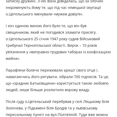
записку дружині. З неї вона довідалась, що за злочин
інкримінують йому те, що під час німецької окупації
о.Цегельського іменували «мужем довір’я».
І хоч єдиною виною його було те, що він був
священиком, який не погодився зламати присягу,
о.Цегельського 25 січня 1947 року судив Військовий
трибунал Тернопільської області. Вирок – 10 років
ув’язнення у «виправно-трудових таборах із конфіскацією
майна».
Парафіяни боляче переживали арешт свого отця і,
намагаючись його рятувати, зібрали 700 підписів. Та це,
що «зрадник Батьківщини» користується такою любов’ю
людей, лише більше розлютило ворожу владу.
Після суду о.Цегельський перебував у селі Ляцькому біля
Золочева, у Підкамені біля Бродів та у львівському
пересильному пункті на вул.Полтв’яній. Туди вже можна