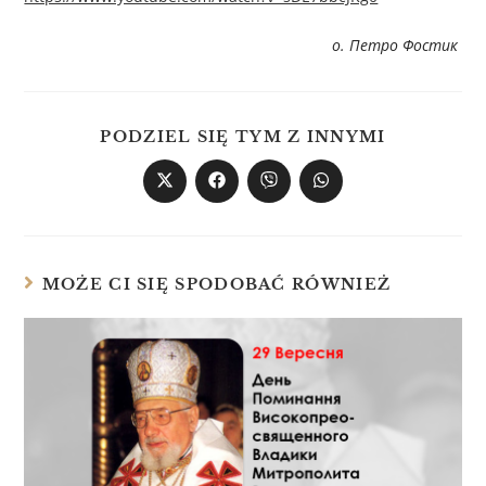
о. Петро Фостик
PODZIEL SIĘ TYM Z INNYMI
MOŻE CI SIĘ SPODOBAĆ RÓWNIEŻ