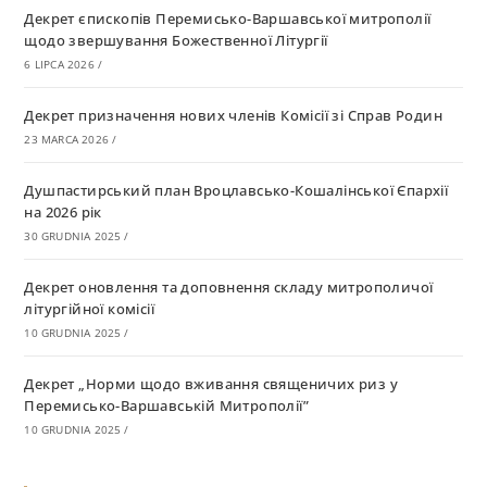
Декрет єпископів Перемисько-Варшавської митрополії
щодо звершування Божественної Літургії
6 LIPCA 2026
/
Декрет призначення нових членів Комісії зі Справ Родин
23 MARCA 2026
/
Душпастирський план Вроцлавсько-Кошалінської Єпархії
на 2026 рік
30 GRUDNIA 2025
/
Декрет оновлення та доповнення складу митрополичої
літургійної комісії
10 GRUDNIA 2025
/
Декрет „Норми щодо вживання священичих риз у
Перемисько-Варшавській Митрополії”
10 GRUDNIA 2025
/
Декрет про відзначення Великодня і всіх рухомих свят за