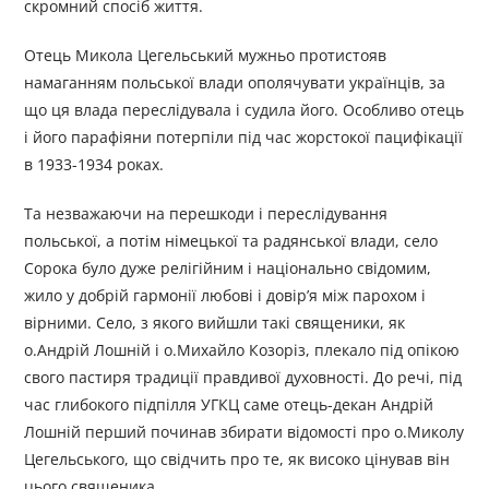
скромний спосіб життя.
Отець Микола Цегельський мужньо протистояв
намаганням польської влади ополячувати українців, за
що ця влада переслідувала і судила його. Особливо отець
і його парафіяни потерпіли під час жорстокої пацифікації
в 1933-1934 роках.
Та незважаючи на перешкоди і переслідування
польської, а потім німецької та радянської влади, село
Сорока було дуже релігійним і національно свідомим,
жило у добрій гармонії любові і довір’я між парохом і
вірними. Село, з якого вийшли такі священики, як
о.Андрій Лошній і о.Михайло Козоріз, плекало під опікою
свого пастиря традиції правдивої духовності. До речі, під
час глибокого підпілля УГКЦ саме отець-декан Андрій
Лошній перший починав збирати відомості про о.Миколу
Цегельського, що свідчить про те, як високо цінував він
цього священика.