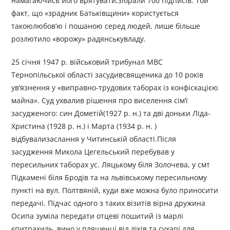
намагаючись його врятувати,зібрали 700 підписів. Той
факт, що «зрадник Батьківщини» користується
такоюлюбов’ю і пошаною серед людей, лише більше
розлютило «ворожу» радянськувладу.
25 січня 1947 р. військовий трибунал МВС
Тернопільської області засудивсвященика до 10 років
ув’язнення у «виправно-трудових таборах із конфіскацією
майна». Суд ухвалив рішення про виселення сім’ї
засудженого: син Дометій(1927 р. н.) та дві доньки Ліда-
Христина (1928 р. н.) і Марта (1934 р. н. )
відбувализаслання у Читинській області.Після
засудження Микола Цегельський перебував у
пересильних таборах ус. Ляцькому біля Золочева, у смт
Підкамені біля Бродів та на львівському пересильному
пункті на вул. Полтвяній, куди вже можна було приносити
передачі. Підчас одного з таких візитів вірна дружина
Осипа зуміла передати отцеві пошитий із марлі
єпитрахиль, вино у пляшечці від ліків та сухарі для