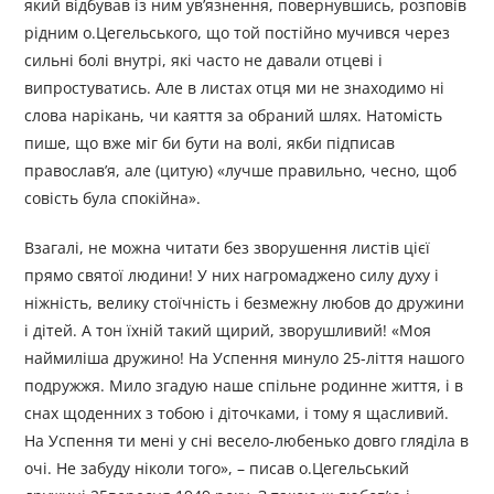
який відбував із ним ув’язнення, повернувшись, розповів
рідним о.Цегельського, що той постійно мучився через
сильні болі внутрі, які часто не давали отцеві і
випростуватись. Але в листах отця ми не знаходимо ні
слова нарікань, чи каяття за обраний шлях. Натомість
пише, що вже міг би бути на волі, якби підписав
православ’я, але (цитую) «лучше правильно, чесно, щоб
совість була спокійна».
Взагалі, не можна читати без зворушення листів цієї
прямо святої людини! У них нагромаджено силу духу і
ніжність, велику стоїчність і безмежну любов до дружини
і дітей. А тон їхній такий щирий, зворушливий! «Моя
наймиліша дружино! На Успення минуло 25-ліття нашого
подружжя. Мило згадую наше спільне родинне життя, і в
снах щоденних з тобою і діточками, і тому я щасливий.
На Успення ти мені у сні весело-любенько довго гляділа в
очі. Не забуду ніколи того», – писав о.Цегельський