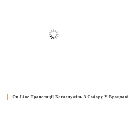
On-Line Трансляції Богослужінь З Собору У Вроцлаві