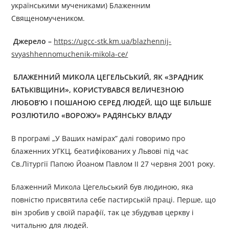
українськими мучениками) Блаженним
Священомучеником.
Джерело
–
https://ugcc-stk.km.ua/blazhennij-
svyashhennomuchenik-mikola-ce/
БЛАЖЕННИЙ МИКОЛА ЦЕГЕЛЬСЬКИЙ, ЯК «ЗРАДНИК
БАТЬКІВЩИНИ», КОРИСТУВАВСЯ ВЕЛИЧЕЗНОЮ
ЛЮБОВ’Ю І ПОШАНОЮ СЕРЕД ЛЮДЕЙ, ЩО ЩЕ БІЛЬШЕ
РОЗЛЮТИЛО «ВОРОЖУ» РАДЯНСЬКУ ВЛАДУ
В програмі „У Ваших намірах” далі говоримо про
блаженних УГКЦ, беатифікованих у Львові під час
Св.Літургії Папою Йоаном Павлом ІІ 27 червня 2001 року.
Блаженний Микола Цегельський був людиною, яка
повністю присвятила себе пастирській праці. Перше, що
він зробив у своїй парафії, так це збудував церкву і
читальню для людей.