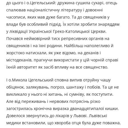
до цього і о.Цегельський: дружина сушила сухарі, отець
спалював націоналістичну літературу і довоєнні
часописи, яких мав дуже багато. Та до священиків у
влади був особливий підхід. Їх хотіли зробити знаряддям
у ліквідації Української Греко-Католицької Церкви.
Почався неймовірний тиск репресивних органів на
священиків і на їхні родини. Найбільш наполегливо й
жорстоко натискали, як уже відомо, на деканів і
містодеканів, прагнучи використати у цій чорній справі
їхній авторитет як засіб впливу на все священство.
І о.Микола Цегельський сповна випив отруйну чашу
обіцянок, залякувань, погроз, шантажу і побоїв. Та це не
викликало у нього ні хитань, ні сумніву, як поступити.
Але від переживань і нервових потрясінь різко
загострилась хронічна виразка дванадцятипалої кишки.
Довелося звернутись до лікарів у Львові. Львівські
медики встановили, що хвороба отця була дуже поважна,