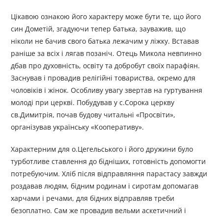
Цікавою ознакою його характеру може бути те, що його
син Дометій, згадуючи тепер батька, зауважив, що
ніколи не бачив свого батька лежачим у ліжку. Вставав
раніше за всіх і лягав позаніч. Отець Микола невпинно
дбав про духовність, освіту та добробут своїх парафіян.
Заснував і провадив релігійні товариства, окремо для
чоловіків і жінок. Особливу увагу звертав на гуртування
молоді при церкві. Побудував у с.Сорока церкву
св.Димитрія, почав будову читальні «Просвіти»,
організував українську «Кооперативу».
Характерним для о.Цегельського і його дружини було
турботливе ставлення до бідніших, готовність допомогти
потребуючим. Хліб після відправляння парастасу завжди
роздавав людям, бідним родинам і сиротам допомагав
харчами і речами, для бідних відправляв треби
безоплатно. Сам же провадив вельми аскетичний і