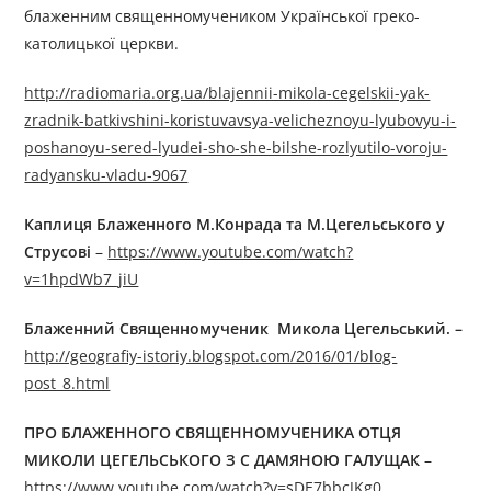
блаженним священномучеником Української греко-
католицької церкви.
http://radiomaria.org.ua/blajennii-mikola-cegelskii-yak-
zradnik-batkivshini-koristuvavsya-velicheznoyu-lyubovyu-i-
poshanoyu-sered-lyudei-sho-she-bilshe-rozlyutilo-voroju-
radyansku-vladu-9067
Каплиця Блаженного М.Конрада та М.Цегельського у
Струсові
–
https://www.youtube.com/watch?
v=1hpdWb7_jiU
Блаженний Священномученик Микола Цегельський. –
http://geografiy-istoriy.blogspot.com/2016/01/blog-
post_8.html
ПРО БЛАЖЕННОГО СВЯЩЕННОМУЧЕНИКА ОТЦЯ
МИКОЛИ ЦЕГЕЛЬСЬКОГО З С ДАМЯНОЮ ГАЛУЩАК
–
https://www.youtube.com/watch?v=sDE7bbcJKg0