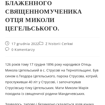
БЛАЖЕННОГО
СВЯЩЕННОМУЧЕНИКА
ОТЦЯ МИКОЛИ
ЦЕГЕЛЬСЬКОГО.
17 grudnia 2022
Z historii Cerkwi
0 Komentarzy
126 років тому 17 грудня 1896 року народився Отець
Микола Цегельський в с. Струсові на Тернопільщині. Був
сином о.Теодора Цегельського, пароха Струсова, котрий,
прослуживши 40 літ у Струсові, і започаткував
Струсівську гілку Цегельських. Мати Миколи Марія
походила із священичої родини Мандичевських.
Здавалось, типово і безхмарно складеться доля юнака,