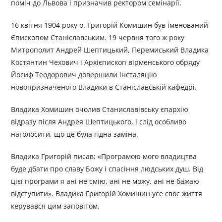
поміч до Львова і призначив ректором семінарії.
16 квітня 1904 року о. Григорій Комишин був іменований
Єпископом Станіславським. 19 червня того ж року
Митрополит Андрей Шептицький, Перемиський Владика
Костянтин Чехович і Архієпископ вірменського обряду
Йосиф Теодорович довершили інсталяцію
новопризначеного Владики в Станіславській кафедрі.
Владика Хомишин очолив Станиславівську єпархію
відразу після Андрея Шептицького, і слід особливо
наголосити, що це була гідна заміна.
Владика Григорій писав: «Програмою мого владицтва
буде дбати про славу Божу і спасіння людських душ. Від
цієї програми я ані не смію, ані не можу, ані не бажаю
відступити». Владика Григорій Хомишин усе своє життя
керувався цим заповітом.