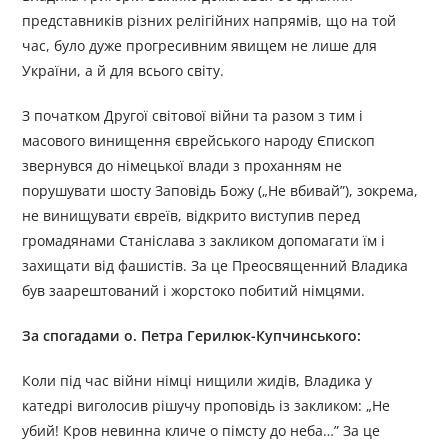
представників різних релігійних напрямів, що на той
час, було дуже прогресивним явищем не лише для
України, а й для всього світу.
З початком Другої світової війни та разом з тим і
масового винищення єврейського народу Єпископ
звернувся до німецької влади з проханням не
порушувати шосту Заповідь Божу („Не вбивай”), зокрема,
не винищувати євреїв, відкрито виступив перед
громадянами Станіслава з закликом допомагати їм і
захищати від фашистів. За це Преосвященний Владика
був заарештований і жорстоко побитий німцями.
За спогадами о. Петра Герилюк-Купчинського:
Коли під час війни німці нищили жидів, Владика у
катедрі виголосив рішучу проповідь із закликом: „Не
убий! Кров невинна кличе о пімсту до неба…” За це