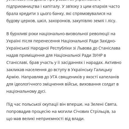
підприємництва і капіталу. У зв’язку з цим єпархія часто
брала кредити з цього банку, які спрямовувалися на
будову церков, шкіл, захоронків, закупівлю землі і лісу.
В бурхливі роки національно-визвольної революції на
Україні після перенесення Національної Ради Західно-
Української Народної Республіки зі Львова до Станіслава
надав приміщення для Національної Ради ЗУНР в
Станіславі, брав участь у її засіданнях і нарадах. Активно
закликав населення до вступу в Українську Галицьку
Армію. Направляв до УГА священиків у якості капеланів
для ідеологічного зміцнення військ, виховання солдат в
національному дусі.
Під час польської окупації він вперше, на Зелені Свята,
попровадив процесію на могили Січових Стрільців, за
що мав великі неприємності від влади.