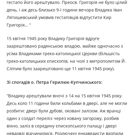
гестапо його арештувало. Преосв. Григорія не було цілий
день, і аж десь близько 9-ї години вечора Владика Іван
Лятишевський умовив гестапівців відпустити Кир
Григорія… “
15 квітня 1945 року Владику Григорія вдруге
заарештовано радянською владою, майже одночасно з
усіма Владиками греко-католицької Церкви (більшість
греко-католицьких єпископів, на чолі з митрополитом Й.
Сліпим було заарештовано ще 11 квітня 1945 року).
Зі спогадів о. Петра Герилюк-Купчинського:
“Владику арештували вночі з 14 на 15 квітня 1945 року.
Десь коло 11 години били кольбами в двері, але не могли
розбити: двері були дубові, оковані залізом. Аж вранці
один з солдат переліз через ковану загорожу, розбив
вікно, заліз в середину єпископського палацу і двері
невдовзі відчинилися. Розлючені енкаведисти вхопили