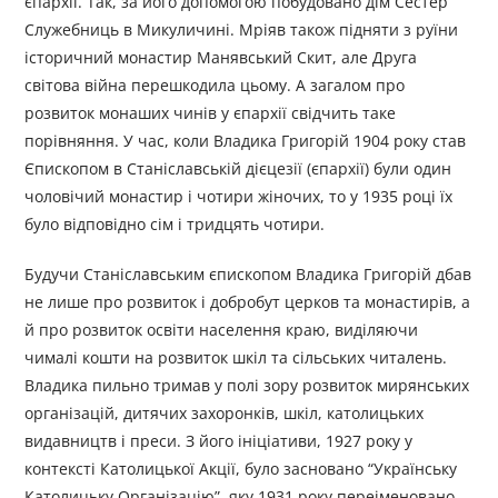
єпархії. Так, за його допомогою побудовано дім Сестер
Служебниць в Микуличині. Мріяв також підняти з руїни
історичний монастир Манявський Скит, але Друга
світова війна перешкодила цьому. А загалом про
розвиток монаших чинів у єпархії свідчить таке
порівняння. У час, коли Владика Григорій 1904 року став
Єпископом в Станіславській дієцезії (єпархії) були один
чоловічий монастир і чотири жіночих, то у 1935 році їх
було відповідно сім і тридцять чотири.
Будучи Станіславським єпископом Владика Григорій дбав
не лише про розвиток і добробут церков та монастирів, а
й про розвиток освіти населення краю, виділяючи
чималі кошти на розвиток шкіл та сільських читалень.
Владика пильно тримав у полі зору розвиток мирянських
організацій, дитячих захоронків, шкіл, католицьких
видавництв і преси. З його ініціативи, 1927 року у
контексті Католицької Акції, було засновано “Українську
Католицьку Організацію”, яку 1931 року переіменовано