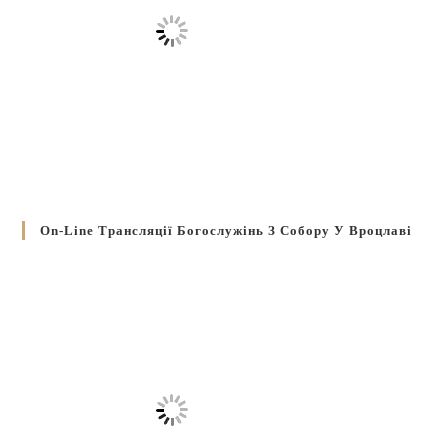
On-Line Трансляції Богослужінь З Собору У Вроцлаві