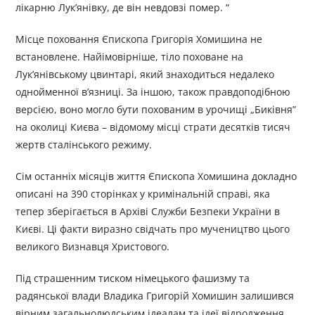
лікарню Лук’янівку, де він невдовзі помер. “
Місце поховання Єпископа Григорія Хомишина не
встановлене. Найімовірніше, тіло поховане на
Лук’янівському цвинтарі, який знаходиться недалеко
однойменної в’язниці. За іншою, також правдоподібною
версією, воно могло бути похованим в урочищі „Биківня”
на околиці Києва – відомому місці страти десятків тисяч
жертв сталінського режиму.
Сім останніх місяців життя Єпископа Хомишина докладно
описані на 390 сторінках у кримінальній справі, яка
тепер зберігається в Архіві Служби Безпеки України в
Києві. Ці факти виразно свідчать про мучеництво цього
великого Визнавця Христового.
Під страшенним тиском німецького фашизму та
радянської влади Владика Григорій Хомишин залишився
вірним загальнолюдським ідеалам та ідеї відродження