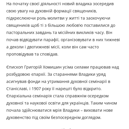
На початку своєї діяльності новий владика зосередив
свою увагу на духовній формації священиків,
підкреслюючи роль молитви у житті та заохочуючи
священиків щоб ті з більшою любов’ю поставилися до
пасторальних завдань та місійних викликів часу. Він
почав відвідувати парафії, організовувати в них тижневі
а деколи і двотижневі місії, коли він сам часто
проповідував та сповідав.
Єпископ Григорій Хомишин усіма силами працював над
розбудовою єпархії. За стараннями Владики уряд
асигнував фонди на утримання духовної семінарії в
Станіславі, і 1907 року її нарешті було відкрито.
Єпархіальна семінарія стала справжнім осередком
духовної та наукової освіти для українців. Таким чином
почала здійснюватися мрія Владики – виховати нове
духовенство під своїм безпосереднім доглядом.