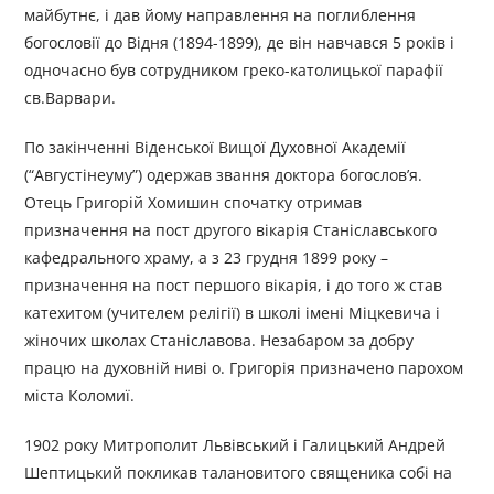
майбутнє, і дав йому направлення на поглиблення
богословії до Відня (1894-1899), де він навчався 5 років і
одночасно був сотрудником греко-католицької парафії
св.Варвари.
По закінченні Віденської Вищої Духовної Академії
(“Августінеуму”) одержав звання доктора богослов’я.
Отець Григорій Хомишин спочатку отримав
призначення на пост дру­гого вікарія Станіславського
кафедрального храму, а з 23 грудня 1899 року –
призначення на пост першого вікарія, і до того ж став
катехитом (учителем релігії) в школі імені Міцкевича і
жіночих школах Станіславова. Незабаром за добру
працю на духовній ниві о. Григорія призначено парохом
міста Коломиї.
1902 року Митрополит Львівський і Галицький Андрей
Шептицький покликав талановитого священика собі на