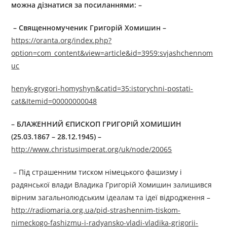
можна дізнатися за посиланнями: –
–
Священномученик Григорій Хомишин
–
https://oranta.org/index.php?
option=com_content&view=article&id=3959:svjashchennom
uc
henyk-grygori-homyshyn&catid=35:istorychni-postati-
cat&Itemid=00000000048
– БЛАЖЕННИЙ ЄПИСКОП ГРИГОРІЙ ХОМИШИН
(25.03.1867 – 28.12.1945) –
http://www.christusimperat.org/uk/node/20065
– Під страшенним тиском німецького фашизму і
радянської влади Владика Григорій Хомишин залишився
вірним загальнолюдським ідеалам та ідеї відродження –
http://radiomaria.org.ua/pid-strashennim-tiskom-
nimeckogo-fashizmu-i-radyansko-vladi-vladika-grigorii-