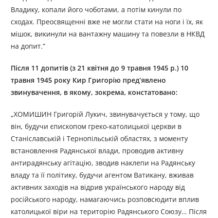
Владику, копали його чоботами, а потім кинули по
сходах. Преосвященні вже не могли стати на ноги і їх, як
мішок, викинули на вантажну машину та повезли в НКВД
на допит.”
Після 11 допитів (з 21 квітня до 9 травня 1945 р.) 10
травня 1945 року Кир Григорію пред’явлено
звинувачення, в якому, зокрема, констатовано:
„ХОМИШИН Григорій Лукич, звинувачується у тому, що
він, будучи єпископом греко-католицької церкви в
Станіславській і Тернопільській областях, з моменту
встановлення Радянської влади, проводив активну
антирадянську агітацію, зводив наклепи на Радянську
владу та її політику, будучи агентом Ватикану, вживав
активних заходів на відрив українського народу від
російського народу, намагаючись розповсюдити вплив
католицької віри на територію Радянського Союзу… Після