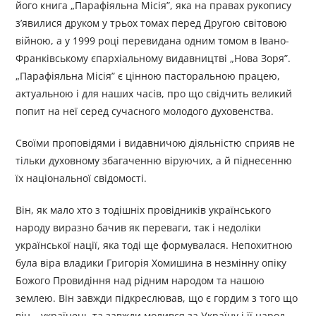
його книга „Парафіяльна Місія”, яка на правах рукопису
з’явилися друком у трьох томах перед Другою світовою
війною, а у 1999 році перевидана одним томом в Івано-
Франківському єпархіальному видавництві „Нова Зоря”.
„Парафіяльна Місія” є цінною пасторальною працею,
актуальною і для наших часів, про що свідчить великий
попит на неї серед сучасного молодого духовенства.
Своїми проповідями і видавничою діяльністю сприяв не
тільки духовному збагаченню віруючих, а й піднесенню
їх національної свідомості.
Він, як мало хто з тодішніх провідників українського
народу виразно бачив як переваги, так і недоліки
української нації, яка тоді ще формувалася. Непохитною
була віра владики Григорія Хомишина в незмінну опіку
Божого Провидіння над рідним народом та нашою
землею. Він завжди підкреслював, що є гордим з того що
він – українець та завжди молився за Україну і її народ.