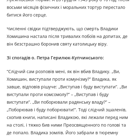
восьми місяців фізичних і моральних тортур перестало
битися його серце.
Численні свідки підтверджують, що смерть Владики
Хомишина настала після тривалих побоїв на допитах, де
він безстрашно боронив святу католицьку віру.
Зі спогадів о. Петра Герилюк-Купчинського:
“Слідчий сам розповів мені, як він вбив Владику. „Ви,
Хомишин, виступали проти комунізму?” Владика, як
завше, відповів рішуче: „Виступав і буду виступати”. „Ви
виступали проти комсомолу?” – „Виступав і буду
виступати”. „Ви поборювали радянську владу?” –
„Поборював і буду поборювати!”. Тоді слідчий зшаленів,
схопив книги, написані Владикою, які лежали перед ним
на столі, і тяжко бив ними Преосвященного по голові та
де попало. Владика зомлів. Його забрали в тюремну