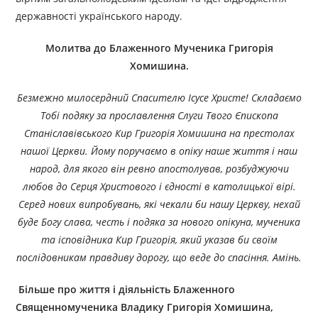
державності українського народу.
Молитва до Блаженного Мученика Григорія
Хомишина.
Безмежно милосердний Спасителю Ісусе Христе!
Складаємо
Тобі подяку за прославлення Слуги Твого Єпископа
Станіславівського Кир Григорія Хомишина на престолах
нашої Церкви. Йому поручаємо в опіку наше життя і наш
народ, для якого він ревно апостолував, розбуджуючи
любов до Серця Христового і єдності в католицької вірі.
Серед нових випробувань, які чекали би нашу Церкву, нехай
буде Богу слава, честь і подяка за нового опікуна, мученика
та ісповідника Кир Григорія,
який указав би своїм
послідовникам правдиву дорогу, що веде до спасіння. Амінь.
Більше про життя і діяльність
Б
лаженн
ого
С
вященномученика
Владику Г
ригорія
Х
омишина
,