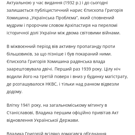
Актуальною у час видання (1932 р.) і до сьогодні
залишається публіцистичний нарис Єпископа Григорія
Хомишина „Українська Проблєма”, який сповнений
мудрим і пророчим словом Архіпастиря на переломі
історичної долі України між двома світовими війнами.
В міжвоєнний період вів активну пропаганду проти
більшовиків, за що пізніше і був покараний ними.
Єпископа Григорія Хомишина радянська влада
заарештовувала двічі. Перший раз 1939 року. Цілу ніч
водили його на третій поверх і вниз у будинку магістрату,
де розташувалося НКВС, і тільки над ранком відвезли
додому.
Влітку 1941 року, на загальноміському мітингу в
Станіславові, Владика першим офіційно привітав Акт
відновлення Української Держави.
Владика Григорій всіляко домагався об’єднання