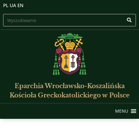
PL
UA
EN
Eparchia Wrocławsko-Koszalińska
Kościoła Greckokatolickiego w Polsce
MENU