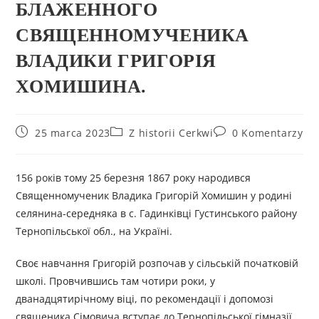
БЛАЖЕННОГО
СВЯЩЕННОМУЧЕНИКА
ВЛАДИКИ ГРИГОРІЯ
ХОМИШИНА.
25 marca 2023
Z historii Cerkwi
0 Komentarzy
156 років тому 25 березня 1867 року народився
Священномученик Владика Григорій Хомишин у родині
селянина-середняка в с. Гадинківці Густинського району
Тернопільської обл., на Україні.
Своє навчання Григорій розпочав у сільській початковій
школі. Провчившись там чотири роки, у
дванадцятирічному віці, по рекомендації і допомозі
священика Сімовича вступає до Тернопільської гімназії,