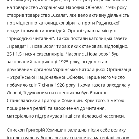
на товариство „Українська Народна Обнова”. 1935 року
створив товариство „Скала”, яке вело активну діяльність
по зміцненню католицької віри та проти Радянської
влади і комуністичних ідей. Організував на місцях
“приходські читальні”. Також постали католицькі газети
„Правда” і „Нова Зоря” тираж яких становив, відповідно,
25 і 1.5 тисяч екземплярів. Часопис „Нова зоря” був
заснований наприкінці 1925 року, згодом став
друкованим органом Української Католицької Організації
– Української Національної Обнови. Перше його число
побачило світ 7 січня 1926 року. І хоча газета виходила у
Львові, її духовним натхненником був Єпископ
Станіславський Григорій Хомишин. Крім того, з метою
поширення релігії та заохочення до читання,
матеріально підтримував інші станіславські часописи.
Єпископ Григорій Хомишин залишив після себе велику
інтелектуальну богословську спадщину, матеріалізовану