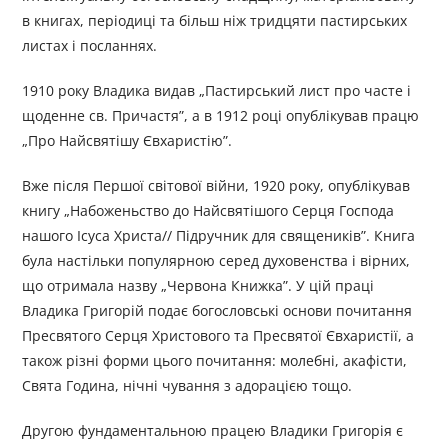
в книгах, періодиці та більш ніж тридцяти пастирських
листах і посланнях.
1910 року Владика видав „Пастирський лист про часте і
щоденне св. Причастя”, а в 1912 році опублікував працю
„Про Найсвятішу Євхаристію”.
Вже після Першої світової війни, 1920 року, опублікував
книгу „Набоженьство до Найсвятішого Серця Господа
нашого Ісуса Христа// Підручник для священиків”. Книга
була настільки популярною серед духовенства і вірних,
що отримала назву „Червона Книжка”. У цій праці
Владика Григорій подає богословські основи почитання
Пресвятого Серця Христового та Пресвятої Євхаристії, а
також різні форми цього почитання: молебні, акафісти,
Свята Година, нічні чування з адорацією тощо.
Другою фундаментальною працею Владики Григорія є