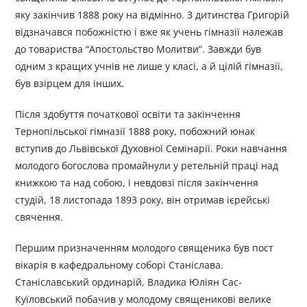
яку закінчив 1888 року на відмінно. З дитинства Григорій
відзначався побожністю і вже як учень гімназії належав
до товариства “Апостольство Молитви”. Завжди був
одним з кращих учнів не лише у класі, а й цілій гімназії,
був взірцем для інших.
Після здобуття початкової освіти та закінчення
Тернопільської гімназії 1888 року, побожний юнак
вступив до Львівської Духовної Семінарії. Роки навчання
молодого богослова промайнули у ретельній праці над
книжкою та над собою, і невдовзі після закінчення
студій, 18 листопада 1893 року, він отримав ієрейські
свячення.
Першим призначенням молодого священика був пост
вікарія в кафедральному соборі Станіслава.
Станіславський ординарій, Владика Юліян Сас-
Куїловський побачив у молодому священикові велике