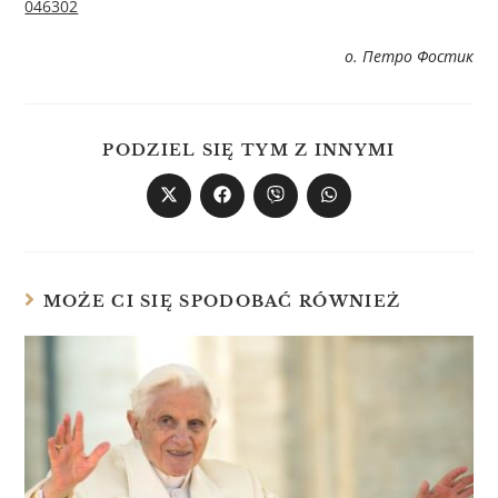
046302
о. Петро Фостик
PODZIEL SIĘ TYM Z INNYMI
MOŻE CI SIĘ SPODOBAĆ RÓWNIEŻ