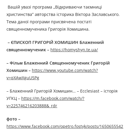
Вашій увазі програма „Відкриваючи таємниці
христинства” авторства історика Віктора Заславського.
Тема даної програми присвячена постаті
священномученика Григорія Хомишина.
– ЄПИСКОП ГРИГОРІЙ ХОМИШИН Блаженний
священномученик –
https://homyshyn.te.ua/
– Фільм Блаженний Священномученик Григорій
Хомишин
–
https://www.youtube.com/watch?
v=qXAwXguU5Pg
– Блаженний Григорій Хомишин… – Ecclesiast – історія
УГКЦ –
https://m.facebook.com/watch/?
v=225746216203888&_rdr
фото –
https://www.facebook.com/opetro.fostyk/posts/1650655542