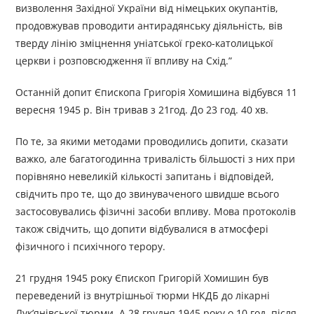
визволення Західної України від німецьких окупантів,
продовжував проводити антирадянську діяльність, вів
тверду лінію зміцнення уніатської греко-католицької
церкви і розповсюдження її впливу на Схід.”
Останній допит Єпископа Григорія Хомишина відбувся 11
вересня 1945 р. Він тривав з 21год. До 23 год. 40 хв.
По те, за якими методами проводились допити, сказати
важко, але багатогодинна тривалість більшості з них при
порівняно невеликій кількості запитань і відповідей,
свідчить про те, що до звинуваченого швидше всього
застосовувались фізичні засоби впливу. Мова протоколів
також свідчить, що допити відбувалися в атмосфері
фізичного і психічного терору.
21 грудня 1945 року Єпископ Григорій Хомишин був
переведений із внутрішньої тюрми НКДБ до лікарні
Лук’янівської тюрми. А 28 грудня 1945 року о 10 год. після