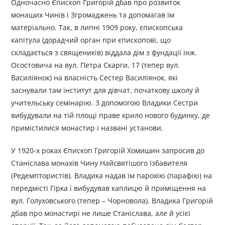
Одночасно Єпископ Григорій дбав про розвиток
монаших Чинів і Згромаджень та допомагав їм
матеріально. Так, в липні 1909 року, єпископська
капітула (дорадчий орган при єпископові, що
складається з священиків) віддала дім з фундації інж.
Осостовича на вул. Петра Скарги, 17 (тепер вул.
Василіянок) на власність Сестер Василіянок, які
заснували там інститут для дівчат, початкову школу й
учительську семінарію. З допомогою Владики Сестри
вибудували на тій площі праве крило нового будинку, де
примістилися монастир і названі установи.
У 1920-х роках Єпископ Григорій Хомишин запросив до
Станіслава монахів Чину Найсвятішого Ізбавителя
(Редемптористів). Владика надав їм парохію (парафію) на
передмісті Гірка і вибудував каплицю й приміщення на
вул. Голуховського (тепер – Чорновола). Владика Григорій
дбав про монастирі не лише Станіслава, але й усієї