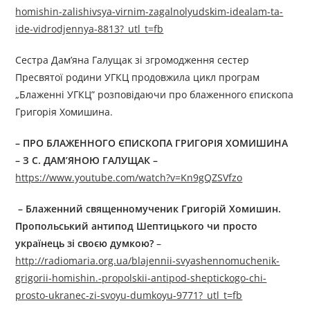
homishin-zalishivsya-virnim-zagalnolyudskim-idealam-ta-
ide-vidrodjennya-8813?_utl_t=fb
Сестра Дам’яна Галущак зі згромодження сестер
Пресвятої родини УГКЦ продовжила цикл програм
„Блаженні УГКЦ” розповідаючи про блаженного єпископа
Григорія Хомишина.
–
ПРО БЛАЖЕННОГО ЄПИСКОПА ГРИГОРІЯ ХОМИШИНА
– З С.
ДАМ’ЯН
ОЮ
ГАЛУЩАК
–
https://www.youtube.com/watch?v=Kn9gQZSVfzo
–
Блаженний священномученик Григорій Хомишин.
Пропольський антипод Шептицького чи просто
українець зі своєю думкою?
–
http://radiomaria.org.ua/blajennii-svyashennomuchenik-
grigorii-homishin.-propolskii-antipod-sheptickogo-chi-
prosto-ukranec-zi-svoyu-dumkoyu-9771?_utl_t=fb