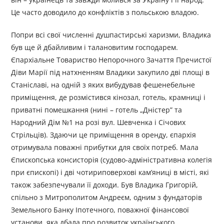
Це часто доводило до конфліктів з польською владою.
Попри всі свої численні душпастирські харизми, Владика
був ще й дбайливим і талановитим господарем.
Єпархіальне Товариство Непорочного Зачаття Пречистої
Діви Марії під натхненням Владики закупило дві площі в
Станіславі, на одній з яких вибудував фешенебельне
приміщення, де розмістився кінозал, готель, крамниці і
приватні помешкання (нині – готель „Дністер” та
Народний Дім №1 на розі вул. Шевченка і Січових
Стрільців). Здаючи це приміщення в оренду, єпархія
отримувала поважні прибутки для своїх потреб. Мала
Єпископська консисторія (судово-адміністративна колегія
при єпископі) і дві чотириповерхові кам’яниці в місті, які
також забезпечували її доходи. Був Владика Григорій,
спільно з Митрополитом Андреєм, одним з фундаторів
Земельного Банку Іпотечного, поважної фінансової
установи, яка дбала про розвиток українського