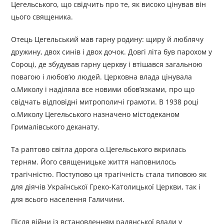
Цегельського, що свідчить про те, як високо цінував він
цього священика.
Отець Цегельський мав гарну родину: щиру й люблячу
дружину, двох синів і двох дочок. Довгі літа був парохом у
Сороці, де збудував гарну церкву і втішався загальною
повагою і любов’ю людей. Церковна влада цінувала
о.Миколу і наділяла все новими обов’язками, про що
свідчать відповідні митрополичі грамоти. В 1938 році
о.Миколу Цегельського назначено містодеканом
Грималівського деканату.
Та раптово світла дорога о.Цегельського вкрилась
терням. Його священицьке життя наповнилось
трагічністю. Поступово ця трагічність стала типовою як
для діячів Української Греко-Католицької Церкви, так і
для всього населення Галичини.
Після війни із встановленням радянської влади у