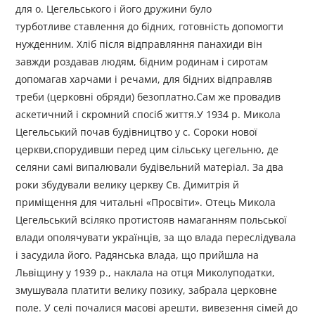
для о. Цегельського і його дружини було
турботливе ставлення до бідних, готовність допомогти
нужденним. Хліб після відправляння панахиди він
завжди роздавав людям, бідним родинам і сиротам
допомагав харчами і речами, для бідних відправляв
треби (церковні обряди) безоплатно.Сам же провадив
аскетичний і скромний спосіб життя.У 1934 р. Микола
Цегельський почав будівництво у с. Сороки нової
церкви,спорудивши перед цим сільську цегельню, де
селяни самі випалювали будівельний матеріал. За два
роки збудували велику церкву Св. Димитрія й
приміщення для читальні «Просвіти». Отець Микола
Цегельський всіляко протистояв намаганням польської
влади ополячувати українців, за що влада переслідувала
і засудила його. Радянська влада, що прийшла на
Львіщину у 1939 р., наклала на отця Миколуподатки,
змушувала платити велику позику, забрала церковне
поле. У селі почалися масові арешти, вивезення сімей до