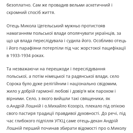
безоплатно. Сам же провадив вельми аскетичний і
скромний спосіб життя.
Отець Микола Цегельський мужньо протистояв
намаганням польської влади ополячувати українців, за
що ця влада переслідувала і судила його. Особливо отець
і його парафіяни потерпіли під час жорстокої пацифікації
в 1933-1934 роках.
Та незважаючи на перешкоди і переслідування
польської, а потім німецької та радянської влади, село
Сорока було дуже релігійним і національно свідомим,
жило у добрій гармонії любові і довір’я між парохом і
вірними. Село, з якого вийшли такі священики, як
о.Андрій Лошній і о.Михайло Козоріз, плекало під опікою
свого пастиря традиції правдивої духовності. До речі, під
час глибокого підпілля УГКЦ саме отець-декан Андрій
Лошній перший починав збирати відомості про о.Миколу