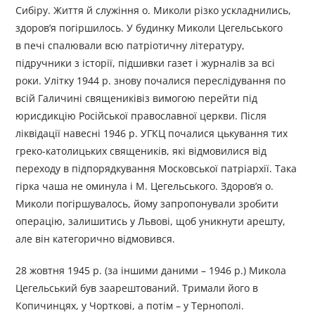
Сибіру. Життя й служіння о. Миколи різко ускладнились,
здоров’я погіршилось. У будинку Миколи Цегельського
в печі спалювали всю патріотичну літературу,
підручники з історії, підшивки газет і журналів за всі
роки. Улітку 1944 р. знову почалися переслідування по
всій Галичині священиківіз вимогою перейти під
юрисдикцію Російської православної церкви. Після
ліквідації навесні 1946 р. УГКЦ почалися цькування тих
греко-католицьких священиків, які відмовилися від
переходу в підпорядкування Московської патріархії. Така
гірка чаша не оминула і М. Цегельського. Здоров’я о.
Миколи погіршувалось, йому запропонували зробити
операцію, залишитись у Львові, щоб уникнути арешту,
але він категорично відмовився.
28 жовтня 1945 р. (за іншими даними – 1946 р.) Микола
Цегельський був заарештований. Тримали його в
Копичинцях, у Чорткові, а потім – у Тернополі.