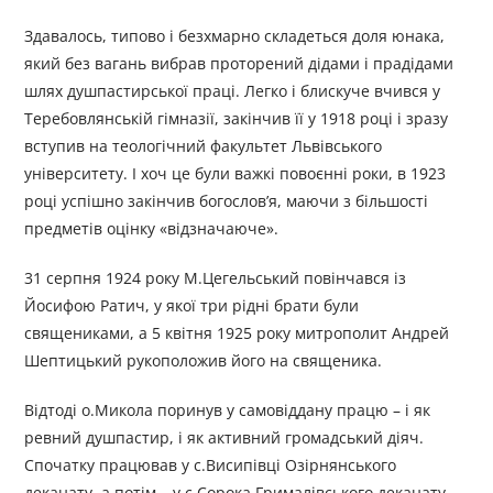
Здавалось, типово і безхмарно складеться доля юнака,
який без вагань вибрав проторений дідами і прадідами
шлях душпастирської праці. Легко і блискуче вчився у
Теребовлянській гімназії, закінчив її у 1918 році і зразу
вступив на теологічний факультет Львівського
університету. І хоч це були важкі повоєнні роки, в 1923
році успішно закінчив богослов’я, маючи з більшості
предметів оцінку «відзначаюче».
31 серпня 1924 року М.Цегельський повінчався із
Йосифою Ратич, у якої три рідні брати були
священиками, а 5 квітня 1925 року митрополит Андрей
Шептицький рукоположив його на священика.
Відтоді о.Микола поринув у самовіддану працю – і як
ревний душпастир, і як активний громадський діяч.
Спочатку працював у с.Висипівці Озірнянського
деканату, а потім – у с.Сорока Грималівського деканату,