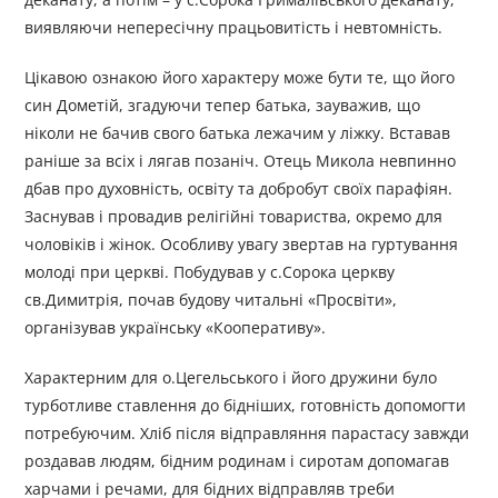
виявляючи непересічну працьовитість і невтомність.
Цікавою ознакою його характеру може бути те, що його
син Дометій, згадуючи тепер батька, зауважив, що
ніколи не бачив свого батька лежачим у ліжку. Вставав
раніше за всіх і лягав позаніч. Отець Микола невпинно
дбав про духовність, освіту та добробут своїх парафіян.
Заснував і провадив релігійні товариства, окремо для
чоловіків і жінок. Особливу увагу звертав на гуртування
молоді при церкві. Побудував у с.Сорока церкву
св.Димитрія, почав будову читальні «Просвіти»,
організував українську «Кооперативу».
Характерним для о.Цегельського і його дружини було
турботливе ставлення до бідніших, готовність допомогти
потребуючим. Хліб після відправляння парастасу завжди
роздавав людям, бідним родинам і сиротам допомагав
харчами і речами, для бідних відправляв треби