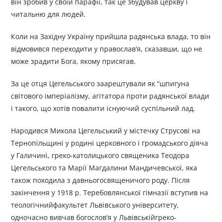
він зробив у своїй парафії, так це збудував церкву і
читальню для людей.
Коли на Західну Україну прийшла радянська влада, то він
відмовився переходити у православ’я, сказавши, що не
може зрадити Бога, якому присягав.
За це отця Цегельського заарештували як “шпигуна
світового імперіалізму, агітатора проти радянської влади
і такого, що хотів повалити існуючий суспільний лад.
Народився Микола Цегельський у містечку Струсові на
Тернопільщині у родині церковного і громадського діяча
у Галичині, греко-католицького священика Теодора
Цегельського та Марії Магдалини Мандичевської, яка
також походила з давньогосвященичого роду. Після
закінчення у 1918 р. Теребовлянської гімназії вступив на
теологічнийфакультет Львівського університету,
одночасно вивчав богослов’я у Львівськійгреко-