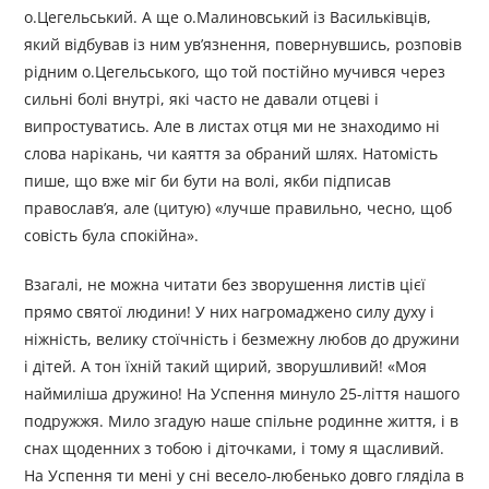
о.Цегельський. А ще о.Малиновський із Васильківців,
який відбував із ним ув’язнення, повернувшись, розповів
рідним о.Цегельського, що той постійно мучився через
сильні болі внутрі, які часто не давали отцеві і
випростуватись. Але в листах отця ми не знаходимо ні
слова нарікань, чи каяття за обраний шлях. Натомість
пише, що вже міг би бути на волі, якби підписав
православ’я, але (цитую) «лучше правильно, чесно, щоб
совість була спокійна».
Взагалі, не можна читати без зворушення листів цієї
прямо святої людини! У них нагромаджено силу духу і
ніжність, велику стоїчність і безмежну любов до дружини
і дітей. А тон їхній такий щирий, зворушливий! «Моя
наймиліша дружино! На Успення минуло 25-ліття нашого
подружжя. Мило згадую наше спільне родинне життя, і в
снах щоденних з тобою і діточками, і тому я щасливий.
На Успення ти мені у сні весело-любенько довго гляділа в