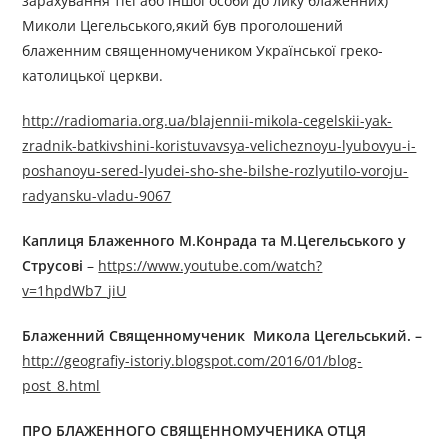
зарахування тієї або іншої особи до лику блаженних)
Миколи Цегельського,який був проголошений
блаженним священномучеником Української греко-
католицької церкви.
http://radiomaria.org.ua/blajennii-mikola-cegelskii-yak-
zradnik-batkivshini-koristuvavsya-velicheznoyu-lyubovyu-i-
poshanoyu-sered-lyudei-sho-she-bilshe-rozlyutilo-voroju-
radyansku-vladu-9067
Каплиця Блаженного М.Конрада та М.Цегельського у
Струсові
–
https://www.youtube.com/watch?
v=1hpdWb7_jiU
Блаженний Священномученик Микола Цегельський. –
http://geografiy-istoriy.blogspot.com/2016/01/blog-
post_8.html
ПРО БЛАЖЕННОГО СВЯЩЕННОМУЧЕНИКА ОТЦЯ