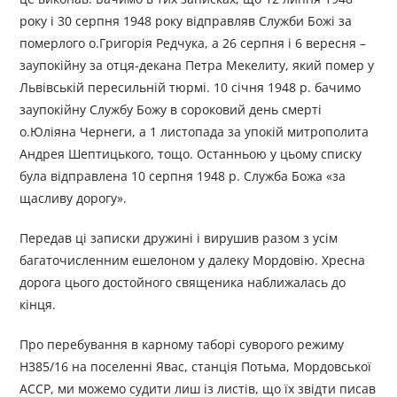
року і 30 серпня 1948 року відправляв Служби Божі за
померлого о.Григорія Редчука, а 26 серпня і 6 вересня –
заупокійну за отця-декана Петра Мекелиту, який помер у
Львівській пересильній тюрмі. 10 січня 1948 р. бачимо
заупокійну Службу Божу в сороковий день смерті
о.Юліяна Чернеги, а 1 листопада за упокій митрополита
Андрея Шептицького, тощо. Останньою у цьому списку
була відправлена 10 серпня 1948 р. Служба Божа «за
щасливу дорогу».
Передав ці записки дружині і вирушив разом з усім
багаточисленним ешелоном у далеку Мордовію. Хресна
дорога цього достойного священика наближалась до
кінця.
Про перебування в карному таборі суворого режиму
Н385/16 на поселенні Явас, станція Потьма, Мордовської
АССР, ми можемо судити лиш із листів, що їх звідти писав