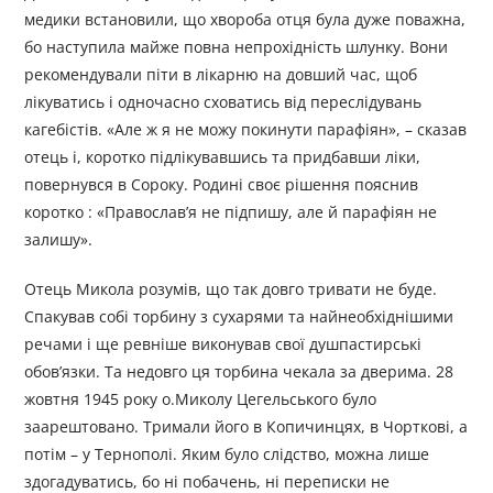
медики встановили, що хвороба отця була дуже поважна,
бо наступила майже повна непрохідність шлунку. Вони
рекомендували піти в лікарню на довший час, щоб
лікуватись і одночасно сховатись від переслідувань
кагебістів. «Але ж я не можу покинути парафіян», – сказав
отець і, коротко підлікувавшись та придбавши ліки,
повернувся в Сороку. Родині своє рішення пояснив
коротко : «Православ’я не підпишу, але й парафіян не
залишу».
Отець Микола розумів, що так довго тривати не буде.
Спакував собі торбину з сухарями та найнеобхіднішими
речами і ще ревніше виконував свої душпастирські
обов’язки. Та недовго ця торбина чекала за дверима. 28
жовтня 1945 року о.Миколу Цегельського було
заарештовано. Тримали його в Копичинцях, в Чорткові, а
потім – у Тернополі. Яким було слідство, можна лише
здогадуватись, бо ні побачень, ні переписки не