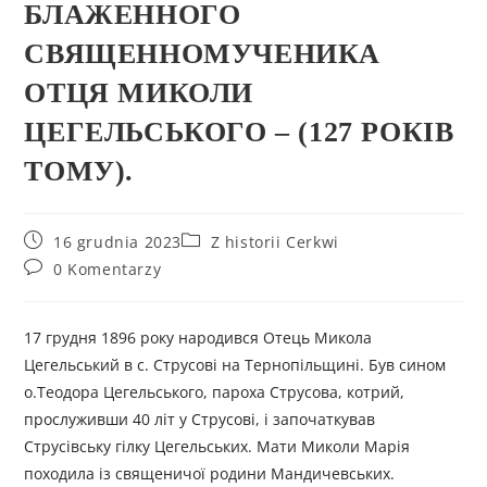
БЛАЖЕННОГО
СВЯЩЕННОМУЧЕНИКА
ОТЦЯ МИКОЛИ
ЦЕГЕЛЬСЬКОГО – (127 РОКІВ
ТОМУ).
16 grudnia 2023
Z historii Cerkwi
0 Komentarzy
17 грудня 1896 року народився Отець Микола
Цегельський в с. Струсові на Тернопільщині. Був сином
о.Теодора Цегельського, пароха Струсова, котрий,
прослуживши 40 літ у Струсові, і започаткував
Струсівську гілку Цегельських. Мати Миколи Марія
походила із священичої родини Мандичевських.