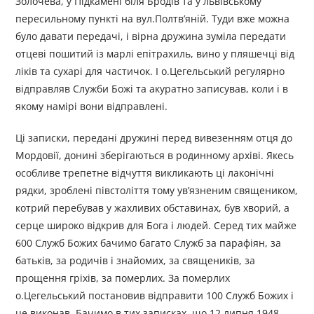
Золочева, у Підкамені біля Бродів та у львівському
пересильному пункті на вул.Полтв’яній. Туди вже можна
було давати передачі, і вірна дружина зуміла передати
отцеві пошитий із марлі епітрахиль, вино у пляшечці від
ліків та сухарі для частичок. І о.Цегельський регулярно
відправляв Служби Божі та акуратно записував, коли і в
якому намірі вони відправлені.
Ці записки, передані дружині перед вивезенням отця до
Мордовії, донині зберігаються в родинному архіві. Якесь
особливе трепетне відчуття викликають ці лаконічні
рядки, зроблені півстоліття тому ув’язненим священиком,
котрий перебував у жахливих обставинах, був хворий, а
серце широко відкрив для Бога і людей. Серед тих майже
600 Служб Божих бачимо багато Служб за парафіян, за
батьків, за родичів і знайомих, за священиків, за
прощення гріхів, за померлих. За померлих
о.Цегельський постановив відправити 100 Служб Божих і
це виконав. Бачимо в тих записках, що 12 липня 1948