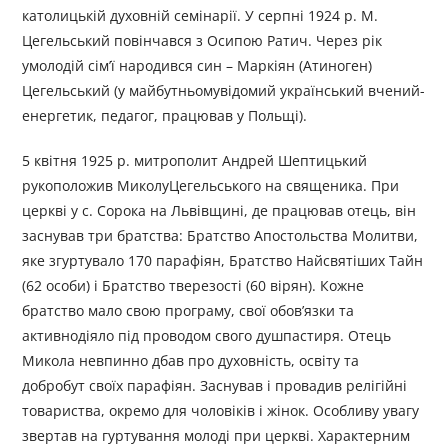
католицькій духовній семінарії. У серпні 1924 р. М.
Цегельський повінчався з Осипою Ратич. Через рік
умолодій сім’ї народився син – Маркіян (Атиноген)
Цегельський (у майбутньомувідомий український вчений-
енергетик, педагог, працював у Польщі).
5 квітня 1925 р. митрополит Андрей Шептицький
рукоположив МиколуЦегельського на священика. При
церкві у с. Сорока на Львівщині, де працював отець, він
заснував три братства: Братство Апостольства Молитви,
яке згуртувало 170 парафіян, Братство Найсвятіших Тайн
(62 особи) і Братство тверезості (60 вірян). Кожне
братство мало свою програму, свої обов’язки та
активнодіяло під проводом свого душпастиря. Отець
Микола невпинно дбав про духовність, освіту та
добробут своїх парафіян. Заснував і провадив релігійні
товариства, окремо для чоловіків і жінок. Особливу увагу
звертав на гуртування молоді при церкві. Характерним