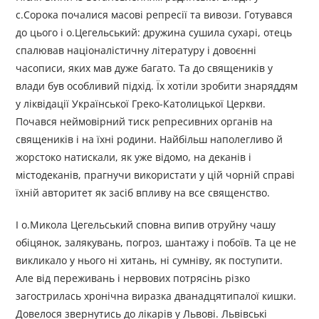
с.Сорока почалися масові репресії та вивози. Готувався
до цього і о.Цегельський: дружина сушила сухарі, отець
спалював націоналістичну літературу і довоєнні
часописи, яких мав дуже багато. Та до священиків у
влади був особливий підхід. Їх хотіли зробити знаряддям
у ліквідації Української Греко-Католицької Церкви.
Почався неймовірний тиск репресивних органів на
священиків і на їхні родини. Найбільш наполегливо й
жорстоко натискали, як уже відомо, на деканів і
містодеканів, прагнучи використати у цій чорній справі
їхній авторитет як засіб впливу на все священство.
І о.Микола Цегельський сповна випив отруйну чашу
обіцянок, залякувань, погроз, шантажу і побоїв. Та це не
викликало у нього ні хитань, ні сумніву, як поступити.
Але від переживань і нервових потрясінь різко
загострилась хронічна виразка дванадцятипалої кишки.
Довелося звернутись до лікарів у Львові. Львівські