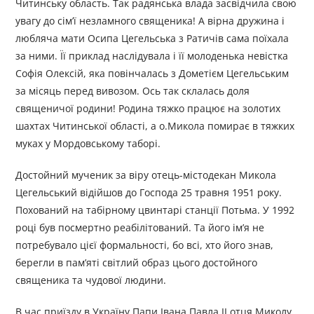
Читинську область. Так радянська влада засвідчила свою
увагу до сім’ї незламного священика! А вірна дружина і
любляча мати Осипа Цегельська з Ратичів сама поїхала
за ними. Її приклад наслідувала і її молоденька невістка
Софія Олексій, яка повінчалась з Дометієм Цегельським
за місяць перед вивозом. Ось так склалась доля
священичої родини! Родина тяжко працює на золотих
шахтах Читинської області, а о.Микола помирає в тяжких
муках у Мордовському таборі.
Достойний мученик за віру отець-містодекан Микола
Цегельський відійшов до Господа 25 травня 1951 року.
Похований на табірному цвинтарі станції Потьма. У 1992
році був посмертно реабілітований. Та його ім’я не
потребувало цієї формальності, бо всі, хто його знав,
берегли в пам’яті світлий образ цього достойного
священика та чудової людини.
В час приїзду в Україну Папи Івана Павла ІІ отця Миколу