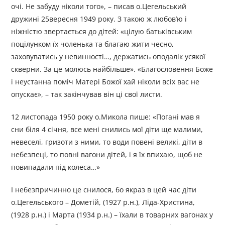
очі. Не забуду ніколи того», – писав о.Цегельський
дружині 25вересня 1949 року. З такою ж любов’ю і
ніжністю звертається до дітей: «цілую батьківським
поцілунком їх чоленька та благаю жити чесно,
заховуватись у невинності…, держатись оподалік усякої
скверни. За це молюсь найбільше». «Благословення Боже
і неустанна поміч Матері Божої хай ніколи всіх вас не
опускає», – так закінчував він ці свої листи.
12 листопада 1950 року о.Микола пише: «Погані мав я
сни біля 4 січня, все мені снились мої діти ще малими,
невеселі, гризоти з ними, то води повені великі, діти в
небезпеці, то повні вагони дітей, і я їх впихаю, щоб не
повипадали під колеса…»
І небезпричинно це снилося, бо якраз в цей час діти
о.Цегельського – Дометій, (1927 р.н.), Ліда-Христина,
(1928 р.н.) і Марта (1934 р.н.) – їхали в товарних вагонах у