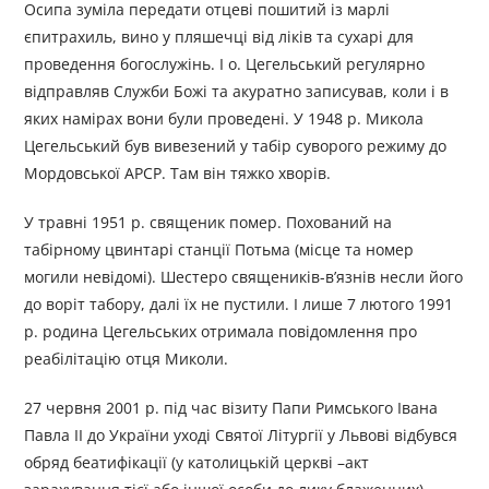
Осипа зуміла передати отцеві пошитий із марлі
єпитрахиль, вино у пляшечці від ліків та сухарі для
проведення богослужінь. І о. Цегельський регулярно
відправляв Служби Божі та акуратно записував, коли і в
яких намірах вони були проведені. У 1948 р. Микола
Цегельський був вивезений у табір суворого режиму до
Мордовської АРСР. Там він тяжко хворів.
У травні 1951 р. священик помер. Похований на
табірному цвинтарі станції Потьма (місце та номер
могили невідомі). Шестеро священиків-в’язнів несли його
до воріт табору, далі їх не пустили. І лише 7 лютого 1991
р. родина Цегельських отримала повідомлення про
реабілітацію отця Миколи.
27 червня 2001 р. під час візиту Папи Римського Івана
Павла ІІ до України уході Святої Літургії у Львові відбувся
обряд беатифікації (у католицькій церкві –акт