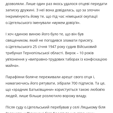
дозволяли. Лише один раз якось удалося отцеві передати
записку дружині. З неї вона довідалась, що за злочин
інкримінують йому те, що під час німецької окупації
о.Цегельського іменували «мужем довір’я».
І хоч єдиною виною його було те, що він був
священиком, який не погодився зламати присягу,
о.Цегельського 25 січня 1947 року судив Військовий
трибунал Тернопільської області. Вирок – 10 років
ув’язнення у «виправно-трудових таборах із конфіскацією
майна».
Парафіяни боляче переживали арешт свого отця і,
намагаючись його рятувати, зібрали 700 підписів. Та це,
що «зрадник Батьківщини» користується такою любов’ю
людей, лише більше розлютило ворожу владу.
Після суду о.Цегельський перебував у селі Ляцькому біля