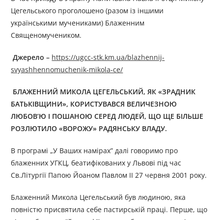
Цегельського проголошено (разом із іншими
українськими мучениками) Блаженним
Священомучеником.
Джерело
–
https://ugcc-stk.km.ua/blazhennij-
svyashhennomuchenik-mikola-ce/
БЛАЖЕННИЙ МИКОЛА ЦЕГЕЛЬСЬКИЙ, ЯК «ЗРАДНИК
БАТЬКІВЩИНИ», КОРИСТУВАВСЯ ВЕЛИЧЕЗНОЮ
ЛЮБОВ’Ю І ПОШАНОЮ СЕРЕД ЛЮДЕЙ, ЩО ЩЕ БІЛЬШЕ
РОЗЛЮТИЛО «ВОРОЖУ» РАДЯНСЬКУ ВЛАДУ.
В програмі „У Ваших намірах” далі говоримо про
блаженних УГКЦ, беатифікованих у Львові під час
Св.Літургії Папою Йоаном Павлом ІІ 27 червня 2001 року.
Блаженний Микола Цегельський був людиною, яка
повністю присвятила себе пастирській праці. Перше, що