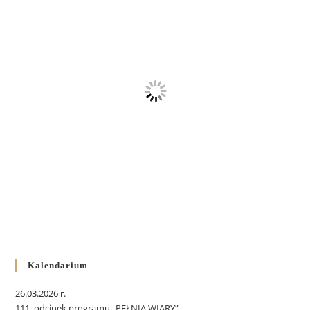
Kalendarium
26.03.2026 r.
111. odcinek programu „PEŁNIA WIARY”