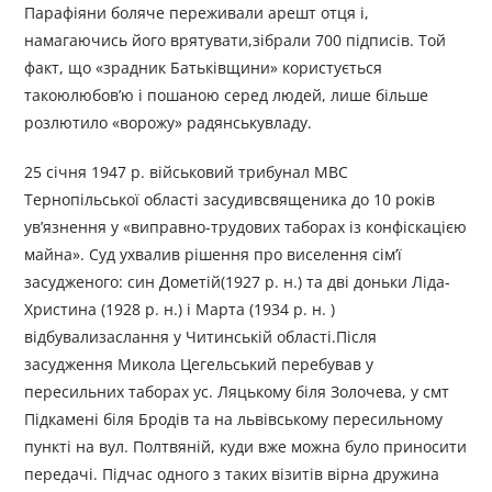
Парафіяни боляче переживали арешт отця і,
намагаючись його врятувати,зібрали 700 підписів. Той
факт, що «зрадник Батьківщини» користується
такоюлюбов’ю і пошаною серед людей, лише більше
розлютило «ворожу» радянськувладу.
25 січня 1947 р. військовий трибунал МВС
Тернопільської області засудивсвященика до 10 років
ув’язнення у «виправно-трудових таборах із конфіскацією
майна». Суд ухвалив рішення про виселення сім’ї
засудженого: син Дометій(1927 р. н.) та дві доньки Ліда-
Христина (1928 р. н.) і Марта (1934 р. н. )
відбувализаслання у Читинській області.Після
засудження Микола Цегельський перебував у
пересильних таборах ус. Ляцькому біля Золочева, у смт
Підкамені біля Бродів та на львівському пересильному
пункті на вул. Полтвяній, куди вже можна було приносити
передачі. Підчас одного з таких візитів вірна дружина