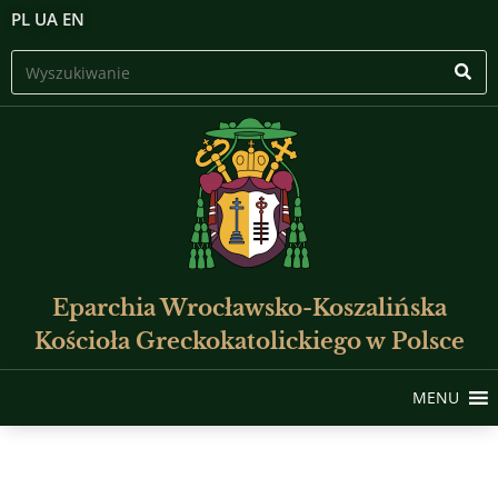
PL
UA
EN
Eparchia Wrocławsko-Koszalińska
Kościoła Greckokatolickiego w Polsce
MENU