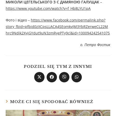
МИКОЛИ ЦЕГЕЛЬСЬКОГО З С ДАМЯНОЮ ГАЛУЩАК
–
https://www.youtube.com/watch?v=f_Hb8LYU1pA
Фото і відео –
https://www.facebook.com/permalink.php?
story_fbid=pfbid0zXCpsLLACA4SEomkvJM3YbRZerweCL22M
hrc9Ndik2XyiGYdut9uN3zmRyePTy9cl&id=100094242541075
о. Петро Фостик
PODZIEL SIĘ TYM Z INNYMI
MOŻE CI SIĘ SPODOBAĆ RÓWNIEŻ