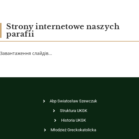
Strony internetowe naszych
parafii
Завантаження слайдів...
Abp Swiatosław Szewczuk
Struktura UKGK
Historia UKGK
Młodzież Greckokatolicka