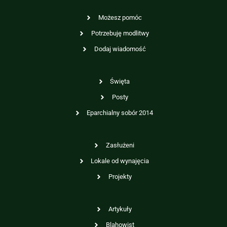
Możesz pomóc
Potrzebuję modlitwy
Dodaj wiadomość
Święta
Posty
Eparchialny sobór 2014
Zasłużeni
Lokale od wynajęcia
Projekty
Artykuły
Blahowist