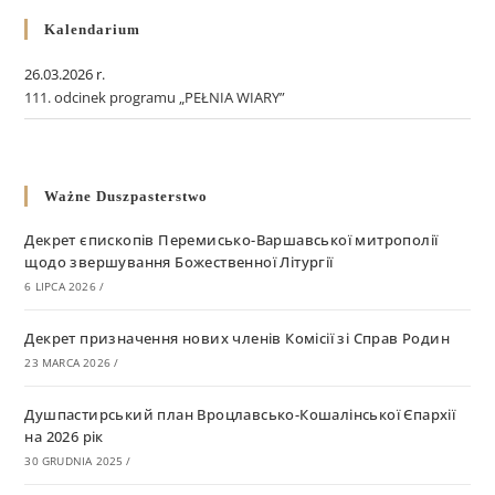
Kalendarium
26.03.2026 r.
111. odcinek programu „PEŁNIA WIARY”
Ważne Duszpasterstwo
Декрет єпископів Перемисько-Варшавської митрополії
щодо звершування Божественної Літургії
6 LIPCA 2026
/
Декрет призначення нових членів Комісії зі Справ Родин
23 MARCA 2026
/
Душпастирський план Вроцлавсько-Кошалінської Єпархії
на 2026 рік
30 GRUDNIA 2025
/