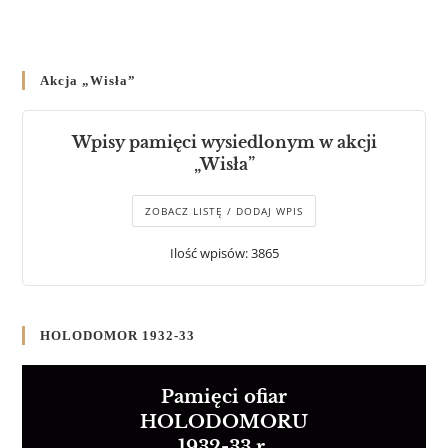
Akcja „Wisła”
Wpisy pamięci wysiedlonym w akcji
„Wisła”
ZOBACZ LISTĘ / DODAJ WPIS
Ilość wpisów: 3865
HOLODOMOR 1932-33
Pamięci ofiar
HOLODOMORU
1932-33 r.