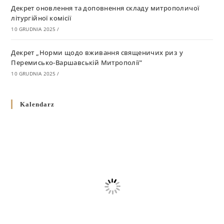
Декрет оновлення та доповнення складу митрополичої
літургійної комісії
10 GRUDNIA 2025
/
Декрет „Норми щодо вживання священичих риз у
Перемисько-Варшавській Митрополії”
10 GRUDNIA 2025
/
Декрет про відзначення Великодня і всіх рухомих свят за
Kalendarz
григоріанським календарем
10 GRUDNIA 2025
/
Декрет проголошення та оприлюдення постанов Синоду
Єпископів УГКЦ як зобов’язуючі на території
Вроцлавсько-Кошалінської Єпархії
5 LISTOPADA 2025
/
Душпастирський план Вроцлавсько-Кошалінської єпархії
на 2025 рік
2 STYCZNIA 2025
/