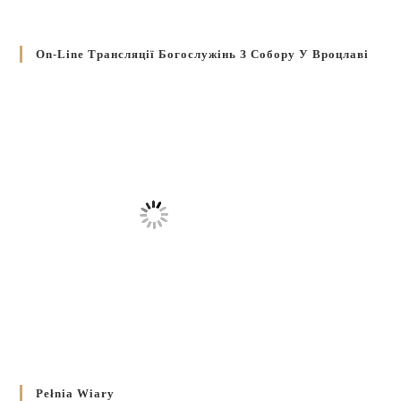
On-Line Трансляції Богослужінь З Собору У Вроцлаві
Pełnia Wiary