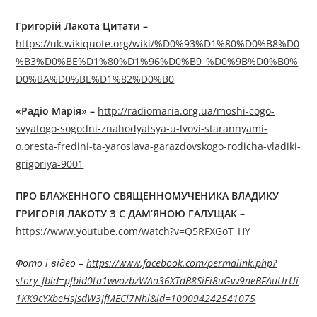
Григорій Лакота
Цитати
–
https://uk.wikiquote.org/wiki/%D0%93%D1%80%D0%B8%D0
%B3%D0%BE%D1%80%D1%96%D0%B9_%D0%9B%D0%B0%
D0%BA%D0%BE%D1%82%D0%B0
«Радіо Марія»
–
http://radiomaria.org.ua/moshi-cogo-
svyatogo-sogodni-znahodyatsya-u-lvovi-starannyami-
o.oresta-fredini-ta-yaroslava-garazdovskogo-rodicha-vladiki-
grigoriya-9001
ПРО БЛАЖЕННОГО СВЯЩЕННОМУЧЕНИКА ВЛАДИКУ
ГРИГОРІЯ ЛАКОТУ З С ДАМ’ЯНОЮ ГАЛУЩАК –
https://www.youtube.com/watch?v=Q5RFXGoT_HY
Фото і відео –
https://www.facebook.com/permalink.php?
story_fbid=pfbid0ta1wvozbzWAo36XTdB8SiEi8uGvv9neBFAuUrUi
1KK9cYXbeHsJsdW3JfMECi7Nhl&id=100094242541075