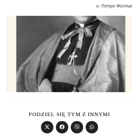
о. Петро Фостик
PODZIEL SIĘ TYM Z INNYMI