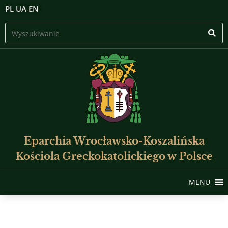
PL
UA
EN
Eparchia Wrocławsko-Koszalińska
Kościoła Greckokatolickiego w Polsce
MENU