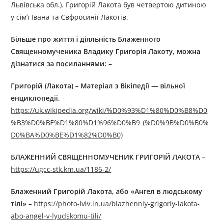
Львівська обл.). Григорій Лакота був четвертою дитиною
у сім’ї Івана та Євфросинії Лакотів.
Більше про життя і діяльність
Б
лаженного
С
вященномученика
В
ладик
у
Г
ригорі
я
Л
акот
у
, можна
дізнатися за посиланнями: –
Григорій (Лакота) – Матеріал з Вікіпедії — вільної
енциклопедії.
–
https://uk.wikipedia.org/wiki/%D0%93%D1%80%D0%B8%D0
%B3%D0%BE%D1%80%D1%96%D0%B9_(%D0%9B%D0%B0%
D0%BA%D0%BE%D1%82%D0%B0)
БЛАЖЕННИЙ СВЯЩЕННОМУЧЕНИК ГРИГОРІЙ ЛАКОТА –
https://ugcc-stk.km.ua/1186-2/
Блаженний Григорій Лакота, або «Ангел в людському
тілі» –
https://photo-lviv.in.ua/blazhenniy-grigoriy-lakota-
abo-angel-v-lyudskomu-tili/