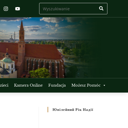
ieci
Kamera Online
Fundacja
Możesz Pomóc
Ювілейний Рік Надії