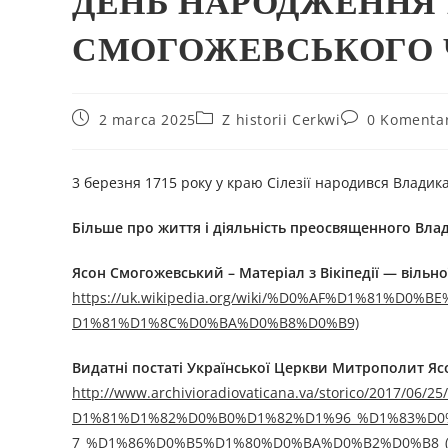
ДЕНЬ НАРОДЖЕННЯ
СМОГОЖЕВСЬКОГО ЧС
2 marca 2025
Z historii Cerkwi
0 Komenta
3 березня 1715 року у краю Сілезії народився Влад
Більше про життя і діяльність преосвященного
В
ла
Ясон Смогожевський
–
Матеріал з Вікіпедії — вільно
https://uk.wikipedia.org/wiki/%D0%AF%D1%81
D1%81%D1%8C%D0%BA%D0%B8%D0%B9)
Видатні постаті Української Церкви Митрополит Я
http://www.archivioradiovaticana.va/storico/2
D1%81%D1%82%D0%B0%D1%82%D1%96_%D1%83%D
7_%D1%86%D0%B5%D1%80%D0%BA%D0%B2%D0%B8_