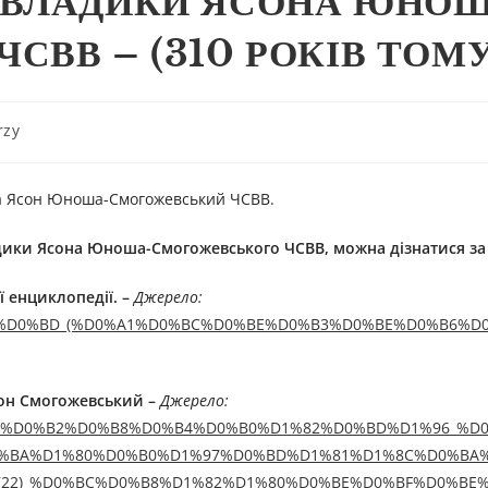
 ВЛАДИКИ ЯСОНА ЮНОШ
ВВ – (310 РОКІВ ТОМУ
rzy
ика Ясон Юноша-Смогожевський ЧСВВ.
дики Ясона Юноша-Смогожевського
ЧСВВ
, можна дізнатися з
ї енциклопедії.
–
Джерелo:
%D0%BE%D0%BD_(%D0%A1%D0%BC%D0%BE%D0%B3%D0%BE%D0%B6%
сон Смогожевський –
Джерелo:
017/06/25/%D0%B2%D0%B8%D0%B4%D0%B0%D1%82%D0%BD%D1%96_
0%BA%D1%80%D0%B0%D1%97%D0%BD%D1%81%D1%8C%D0%BA
(22)_%D0%BC%D0%B8%D1%82%D1%80%D0%BE%D0%BF%D0%BE