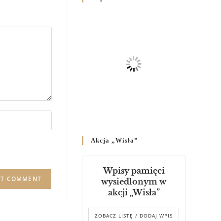
Родин
4 GRUDNIA 2024
/
Декрет владики Володимира
про утворення Комісії до
Справ Молоді та встановленя
складу Катихитичної Комісії
18 PAŹDZIERNIKA 2024
/
Декрет „Проголошення та
оприлюднення постанов
Синоду Єпископів УГКЦ,
який відбувся у Зарваниці, в
Akcja „Wisła”
днях 2-12 липня 2024 р.”
4 PAŹDZIERNIKA 2024
/
Wpisy pamięci
Декрет єпископів
wysiedlonym w
Перемисько-Варшавської
akcji „Wisła”
Митрополії стосовно
звершування Божественної
літургії
ZOBACZ LISTĘ / DODAJ WPIS