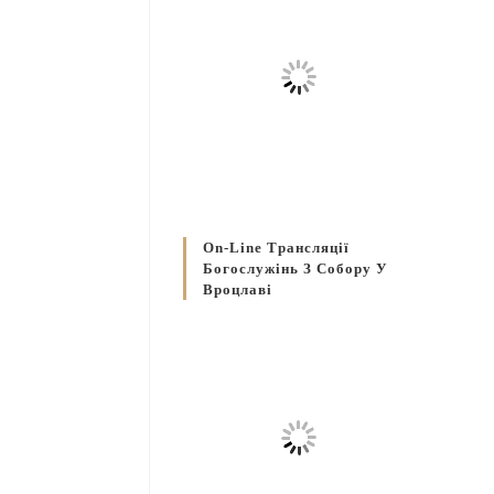
On-Line Трансляції
Богослужінь З Собору У
Вроцлаві