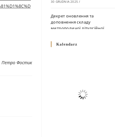
30 GRUDNIA 2025
/
%81%D1%8C%D
Декрет оновлення та
доповнення складу
митрополичої літургійної
комісії
10 GRUDNIA 2025
/
Kalendarz
Декрет „Норми щодо
вживання священичих риз у
. Петро Фостик
Перемисько-Варшавській
Митрополії”
10 GRUDNIA 2025
/
Декрет про відзначення
Великодня і всіх рухомих
свят за григоріанським
календарем
10 GRUDNIA 2025
/
Декрет проголошення та