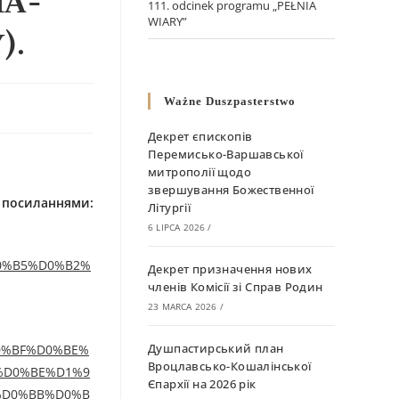
А-
111. odcinek programu „PEŁNIA
WIARY”
).
Ważne Duszpasterstwo
Декрет єпископів
Перемисько-Варшавської
митрополії щодо
звершування Божественної
а посиланням
и
:
Літургії
6 LIPCA 2026
/
D0%B5%D0%B2%
Декрет призначення нових
членів Комісії зі Справ Родин
23 MARCA 2026
/
Душпастирський план
%D0%BF%D0%BE%
Вроцлавсько-Кошалінської
%D0%BE%D1%9
Єпархії на 2026 рік
%D0%BB%D0%B