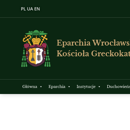
PL
UA
EN
Eparchia Wrocławs
Kościoła Greckokat
Główna
Eparchia
Instytucje
Duchowień