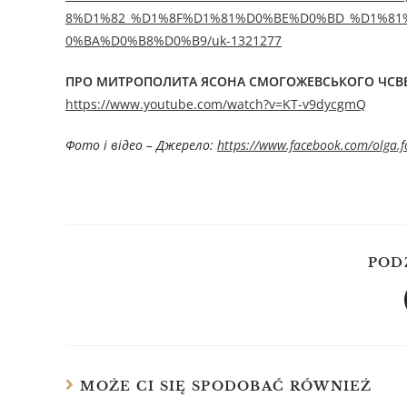
8%D1%82_%D1%8F%D1%81%D0%BE%D0%BD_%D1%8
0%BA%D0%B8%D0%B9/uk-1321277
ПРО МИТРОПОЛИТА ЯСОНА СМОГОЖЕВСЬКОГО ЧСВВ 
https://www.youtube.com/watch?v=KT-v9dycgmQ
Фото і відео –
Джерелo:
https://www.facebook.com/olga.
POD
MOŻE CI SIĘ SPODOBAĆ RÓWNIEŻ