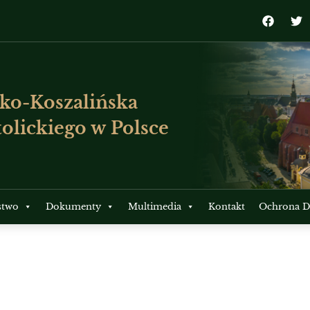
ko-Koszalińska
olickiego w Polsce
stwo
Dokumenty
Multimedia
Kontakt
Ochrona Dz