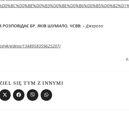
1%D0%BC%D0%BE%D0%B3%D0%BE%D0%B6%D0%B5%D0%B2%D1
РОЗПОВІДАЄ БР. ЯКІВ ШУМИЛО, ЧСВВ: –
Джерелo:
fostyk/videos/1348958359625207/
о
ZIEL SIĘ TYM Z INNYMI