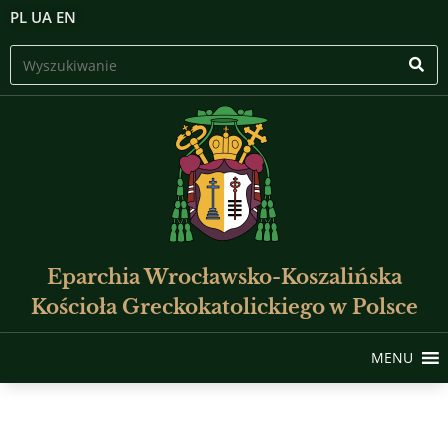
PL
UA
EN
Eparchia Wrocławsko-Koszalińska
Kościoła Greckokatolickiego w Polsce
MENU