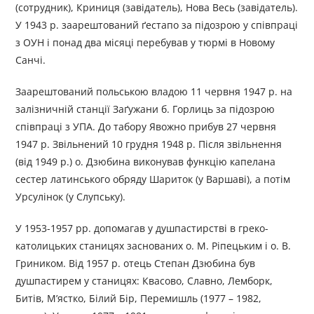
(сотрудник), Криниця (завідатель), Нова Весь (завідатель).
У 1943 р. заарештований ґестапо за підозрою у співпраці
з ОУН і понад два місяці перебував у тюрмі в Новому
Санчі.
Заарештований польською владою 11 червня 1947 р. на
залізничній станції Заґужани б. Горлиць за підозрою
співпраці з УПА. До табору Явожно прибув 27 червня
1947 р. Звільнений 10 грудня 1948 р. Після звільнення
(від 1949 р.) о. Дзюбина виконував функцію капелана
сестер латинського обряду Шариток (у Варшаві), а потім
Урсулінок (у Слупську).
У 1953-1957 рр. допомагав у душпастирстві в греко-
католицьких станицях заснованих о. М. Ріпецьким і о. В.
Гриником. Від 1957 р. отець Степан Дзюбина був
душпастирем у станицях: Квасово, Славно, Лемборк,
Битів, М’ястко, Білий Бір, Перемишль (1977 – 1982,