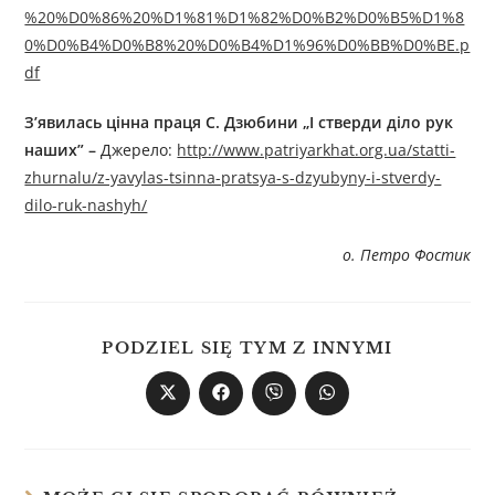
%20%D0%86%20%D1%81%D1%82%D0%B2%D0%B5%D1%8
0%D0%B4%D0%B8%20%D0%B4%D1%96%D0%BB%D0%BE.p
df
З’явилась цінна праця С. Дзюбини „І стверди діло рук
наших” –
Джерелo:
http://www.patriyarkhat.org.ua/statti-
zhurnalu/z-yavylas-tsinna-pratsya-s-dzyubyny-i-stverdy-
dilo-ruk-nashyh/
о. Петро Фостик
PODZIEL SIĘ TYM Z INNYMI