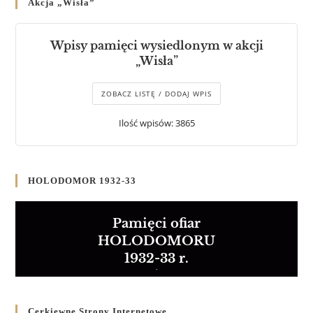
Akcja „Wisła”
Wpisy pamięci wysiedlonym w akcji
„Wisła”
ZOBACZ LISTĘ / DODAJ WPIS
Ilość wpisów: 3865
HOLODOMOR 1932-33
Pamięci ofiar
HOLODOMORU
1932-33 r.
Cerkiewne Strony Internetowe