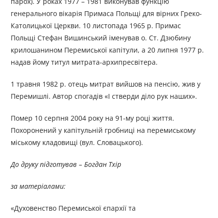
парох). У роках 1977 – 1981 виконував функцію
генерального вікарія Примаса Польщі для вірних Греко-
Католицької Церкви. 10 листопада 1965 р. Примас
Польщі Стефан Вишинський іменував о. Ст. Дзюбину
крилошанином Перемиської капітули, а 20 липня 1977 р.
надав йому титул митрата-архипресвітера.
1 травня 1982 р. отець митрат вийшов на пенсію, жив у
Перемишлі. Автор спогадів «І стверди діло рук наших».
Помер 10 серпня 2004 року на 91-му році життя.
Похоронений у капітульній гробниці на перемиському
міському кладовищі (вул. Словацького).
До друку підготував – Богдан Тхір
за матеріалами:
«Духовенство Перемиської єпархії та