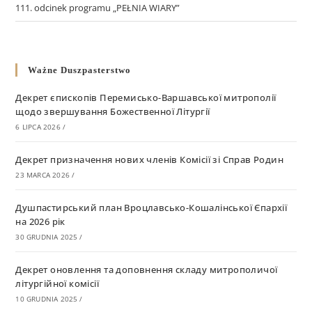
111. odcinek programu „PEŁNIA WIARY”
Ważne Duszpasterstwo
Декрет єпископів Перемисько-Варшавської митрополії
щодо звершування Божественної Літургії
6 LIPCA 2026
/
Декрет призначення нових членів Комісії зі Справ Родин
23 MARCA 2026
/
Душпастирський план Вроцлавсько-Кошалінської Єпархії
на 2026 рік
30 GRUDNIA 2025
/
Декрет оновлення та доповнення складу митрополичої
літургійної комісії
10 GRUDNIA 2025
/