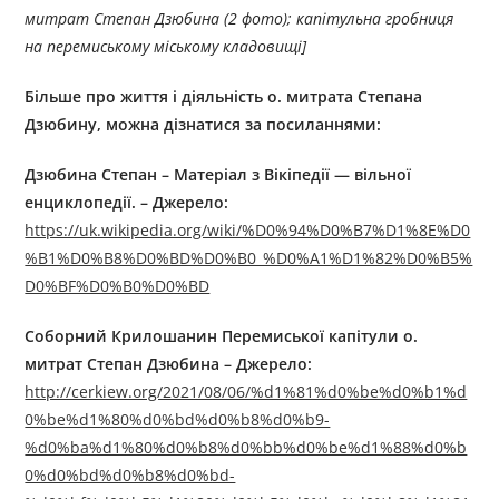
митрат Степан Дзюбина (2 фото);
капітульна гробниця
на перемиському міському кладовищі
]
Більше про життя і діяльність
о. митрата
Степана
Дзюбину,
можна дізнатися за посиланнями:
Дзюбина Степан – Матеріал з Вікіпедії — вільної
енциклопедії. – Джерелo:
https://uk.wikipedia.org/wiki/%D0%94%D0%B7%D1%8E%D0
%B1%D0%B8%D0%BD%D0%B0_%D0%A1%D1%82%D0%B5%
D0%BF%D0%B0%D0%BD
Соборний Крилошанин Перемиської капітули о.
митрат Степан Дзюбина – Джерелo:
http://cerkiew.org/2021/08/06/%d1%81%d0%be%d0%b1%d
0%be%d1%80%d0%bd%d0%b8%d0%b9-
%d0%ba%d1%80%d0%b8%d0%bb%d0%be%d1%88%d0%b
0%d0%bd%d0%b8%d0%bd-