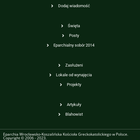
Dodaj wiadomość
Święta
Posty
Eparchialny sobór 2014
Zasłużeni
Lokale od wynajęcia
Projekty
Artykuły
Blahowist
Eparchia Wrocławsko-Koszalińska Kościoła Greckokatolickiego w Polsce.
Copyright © 2006 - 2023.