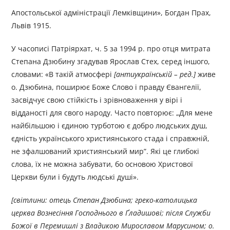
Апостольської адміністрації Лемківщини», Богдан Прах,
Львів 1915.
У часописі Патріярхат, ч. 5 за 1994 р. про отця митрата
Степана Дзюбину згадував Ярослав Стех, серед іншого,
словами: «В такій атмосфері
[антиукраїнській – ред.]
живе
о. Дзюбина, поширює Боже Слово і правду Євангелії,
засвідчує свою стійкість і зрівноваження у вірі і
відданості для свого народу. Часто повторює: „Для мене
найбільшою і єдиною турботою є добро людських душ,
єдність українського християнського стада і справжній,
не зфалшований християнський мир”. Які це глибокі
слова, їх не можна забувати, бо основою Христової
Церкви були і будуть людські душі».
[світлини: отець Степан Дзюбина; греко-католицька
церква Вознесіння Господнього в Ґладишові; після Служби
Божої в Перемишлі з Владикою Мирославом Марусином; о.