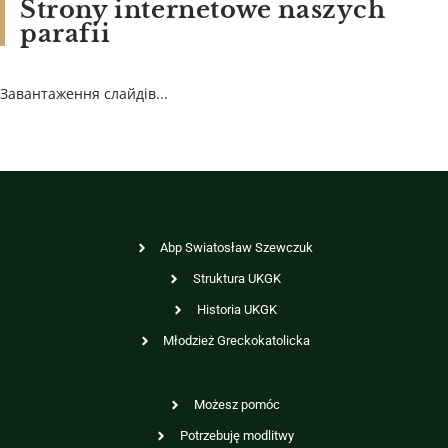
Strony internetowe naszych
parafii
Завантаження слайдів...
Abp Swiatosław Szewczuk
Struktura UKGK
Historia UKGK
Młodzież Greckokatolicka
Możesz pomóc
Potrzebuję modlitwy