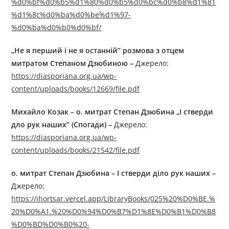
%d0%bf%d0%b5%d1%80%d0%b5%d0%bc%d0%b8%d1%81
%d1%8c%d0%ba%d0%be%d1%97-
%d0%ba%d0%b0%d0%bf/
„
Не я перший і не я останній
”
розмова з отцем
митратом Степаном Дзюбиною –
Джерелo:
https://diasporiana.org.ua/wp-
content/uploads/books/12669/file.pdf
Михайло Козак – о. митрат Степан Дзюбина „I стверди
дло рук наших
”
(Спогади) –
Джерелo:
https://diasporiana.org.ua/wp-
content/uploads/books/21542/file.pdf
о. митрат Степан Дзюбина – І стверди діло рук наших –
Джерелo:
https://ihortsar.vercel.app/LibraryBooks/025%20%D0%BE.%
20%D0%A1.%20%D0%94%D0%B7%D1%8E%D0%B1%D0%B8
%D0%BD%D0%B0%20-