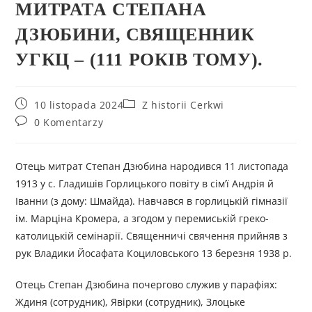
МИТРАТА СТЕПАНА
ДЗЮБИНИ, СВЯЩЕННИК
УГКЦ – (111 РОКІВ ТОМУ).
10 listopada 2024
Z historii Cerkwi
0 Komentarzy
Отець митрат Степан Дзюбина народився 11 листопада
1913 у с. Гладишів Горлицького повіту в сім’ї Андрія й
Іванни (з дому: Шмайда). Навчався в горлицькій гімназії
ім. Марціна Кромера, а згодом у перемиській греко-
католицькій семінарії. Священничі свячення прийняв з
рук Владики Йосафата Коциловського 13 березня 1938 р.
Отець Степан Дзюбина почергово служив у парафіях:
Ждиня (сотрудник), Явірки (сотрудник), Злоцьке