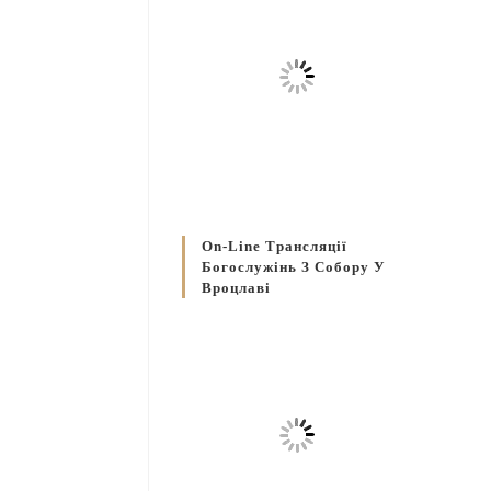
On-Line Трансляції
Богослужінь З Собору У
Вроцлаві