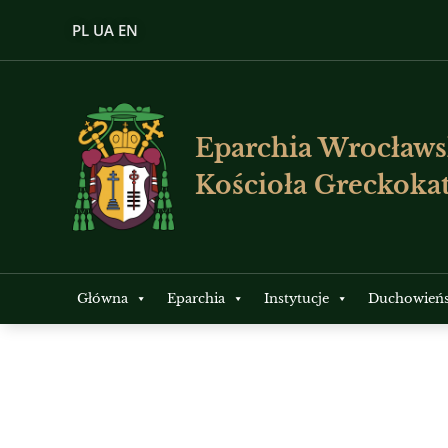
PL
UA
EN
Eparchia Wrocławs
Kościoła Greckokat
Główna
Eparchia
Instytucje
Duchowień