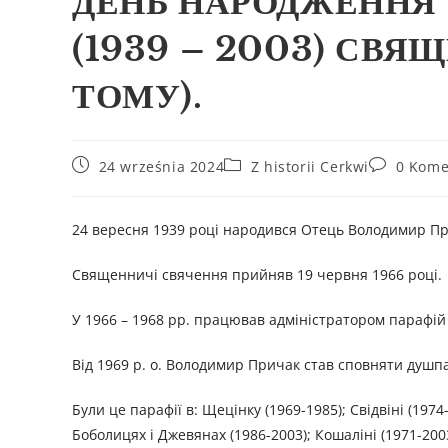
ДЕНЬ НАРОДЖЕННЯ 
(1939 – 2003) СВЯЩ
ТОМУ).
24 września 2024
Z historii Cerkwi
0 Kome
24 вересня 1939 році народився Отець Володимир Прич
Священничі свячення прийняв 19 червня 1966 році.
У 1966 – 1968 рр. працював адміністратором парафій 
Від 1969 р. о. Володимир Причак став сповняти душпа
Були це парафії в: Щецінку (1969-1985); Свідвіні (1974
Боболицях і Джевянах (1986-2003); Кошаліні (1971-2003