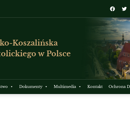
ko-Koszalińska
olickiego w Polsce
stwo
Dokumenty
Multimedia
Kontakt
Ochrona Dz