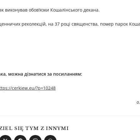
ак виконував обов’язки Кошалінського декана.
ященничих реколекцій, на 37 році священства, помер парох Коша
ак
а, можна дізнатися за посиланням:
ttps://cerkiew.eu/?p=10248
о
ZIEL SIĘ TYM Z INNYMI