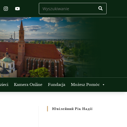
ieci
Kamera Online
Fundacja
Możesz Pomóc
Ювілейний Рік Надії