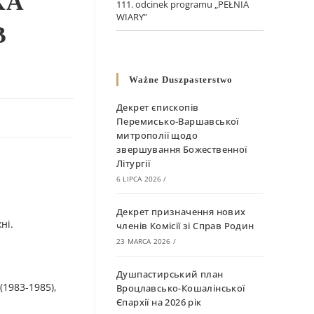
КА
111. odcinek programu „PEŁNIA
WIARY”
В
Ważne Duszpasterstwo
Декрет єпископів
Перемисько-Варшавської
митрополії щодо
звершування Божественної
Літургії
6 LIPCA 2026
/
Декрет призначення нових
ні.
членів Комісії зі Справ Родин
23 MARCA 2026
/
Душпастирський план
(1983-1985),
Вроцлавсько-Кошалінської
Єпархії на 2026 рік