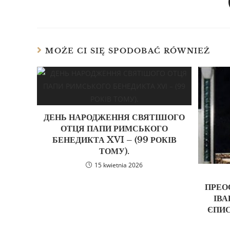
MOŻE CI SIĘ SPODOBAĆ RÓWNIEŻ
ДЕНЬ НАРОДЖЕННЯ СВЯТІШОГО
ОТЦЯ ПАПИ РИМСЬКОГО
БЕНЕДИКТА XVI – (99 РОКІВ
ТОМУ).
15 kwietnia 2026
ПРЕО
ІВА
ЄПИС