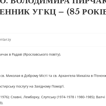
О. ВОЛОДИМИРА ПИРЧА
ЕННИК УГКЦ – (85 РОКІ
ntarzy
ак в Радаві (Ярославського повіту).
св. Миколая в Доброму Місті та св. Архангела Михаїла в П’єнєнж
стирську послугу на Західному Помор’ї.
-1976); Славні, Лемборку, Слупську (1974-1978 і 1980-1985); Валчі 
).