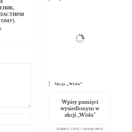
Й
Родин
ЕНИК,
4 GRUDNIA 2024
/
ПАСТИРІВ
ТОМУ).
Декрет владики Володимира
4
про утворення Комісії до
Справ Молоді та встановленя
складу Катихитичної Комісії
18 PAŹDZIERNIKA 2024
/
Декрет „Проголошення та
оприлюднення постанов
Синоду Єпископів УГКЦ,
який відбувся у Зарваниці, в
Akcja „Wisła”
днях 2-12 липня 2024 р.”
4 PAŹDZIERNIKA 2024
/
Wpisy pamięci
Декрет єпископів
wysiedlonym w
Перемисько-Варшавської
akcji „Wisła”
Митрополії стосовно
звершування Божественної
літургії
ZOBACZ LISTĘ / DODAJ WPIS