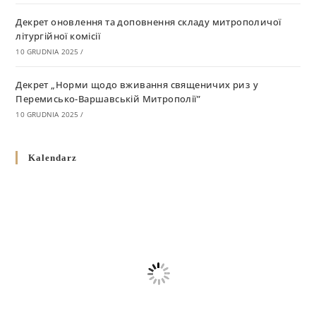
Декрет оновлення та доповнення складу митрополичої
літургійної комісії
10 GRUDNIA 2025
/
Декрет „Норми щодо вживання священичих риз у
Перемисько-Варшавській Митрополії”
10 GRUDNIA 2025
/
Декрет про відзначення Великодня і всіх рухомих свят за
Kalendarz
григоріанським календарем
10 GRUDNIA 2025
/
Декрет проголошення та оприлюдення постанов Синоду
Єпископів УГКЦ як зобов’язуючі на території
Вроцлавсько-Кошалінської Єпархії
5 LISTOPADA 2025
/
Душпастирський план Вроцлавсько-Кошалінської єпархії
на 2025 рік