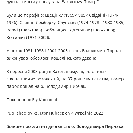
душпастирську послугу на Західному Помор’ї.
Були це парафії в: Щецінку (1969-1985); Свідвіні (1974-
1976); Славні, Лемборку, Слупську (1974-1978 і 1980-1985);
Валчі (1983-1985), Боболицях і Джевянах (1986-2003);
Кошаліні (1971-2003).
У роках 1981-1988 і 2001-2003 отець Володимир Пирчак
виконував обов’язки Кошалінського декана.
3 вересня 2003 році в Закопаному, під час тижня
священничих реколекцій, на 37 році священства, помер
парох Кошаліна о. Володимир Пирчак.
Похоронений у Кошаліні.
Published by ks. Igor Hubacz on 4 września 2022
Більше про життя і діяльність
о.
Володимир
а Пирчак
а,