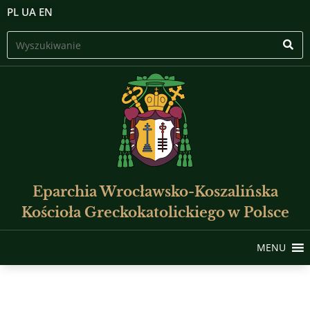
PL
UA
EN
Eparchia Wrocławsko-Koszalińska
Kościoła Greckokatolickiego w Polsce
MENU