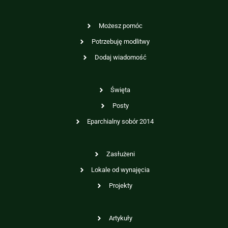
Możesz pomóc
Potrzebuję modlitwy
Dodaj wiadomość
Święta
Posty
Eparchialny sobór 2014
Zasłużeni
Lokale od wynajęcia
Projekty
Artykuły