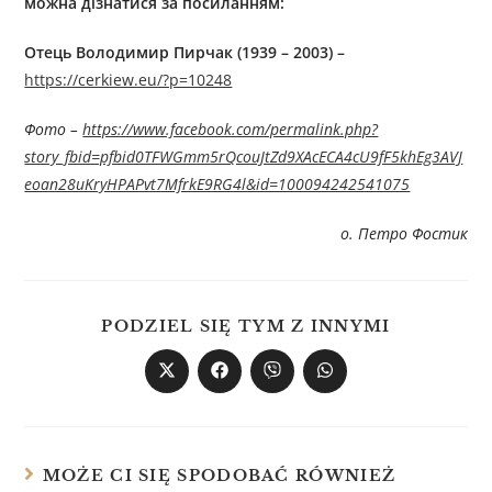
можна дізнатися за посиланням:
Отець Володимир Пирчак (1939 – 2003)
–
https://cerkiew.eu/?p=10248
Фото –
https://www.facebook.com/permalink.php?
story_fbid=pfbid0TFWGmm5rQcouJtZd9XAcECA4cU9fF5khEg3AVJ
eoan28uKryHPAPvt7MfrkE9RG4l&id=100094242541075
о. Петро Фостик
PODZIEL SIĘ TYM Z INNYMI
MOŻE CI SIĘ SPODOBAĆ RÓWNIEŻ