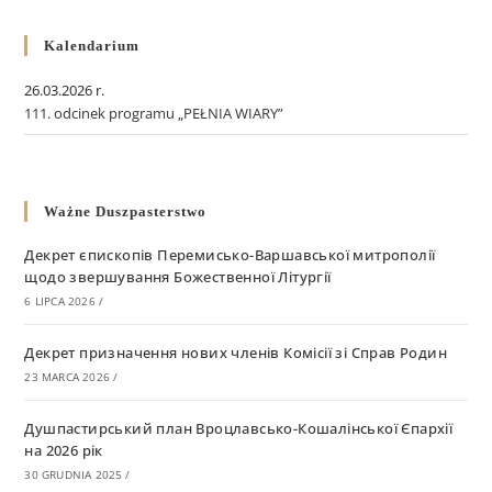
Kalendarium
26.03.2026 r.
111. odcinek programu „PEŁNIA WIARY”
Ważne Duszpasterstwo
Декрет єпископів Перемисько-Варшавської митрополії
щодо звершування Божественної Літургії
6 LIPCA 2026
/
Декрет призначення нових членів Комісії зі Справ Родин
23 MARCA 2026
/
Душпастирський план Вроцлавсько-Кошалінської Єпархії
на 2026 рік
30 GRUDNIA 2025
/