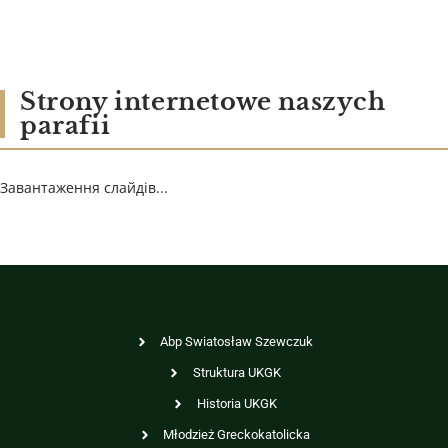
Strony internetowe naszych
parafii
Завантаження слайдів...
Abp Swiatosław Szewczuk
Struktura UKGK
Historia UKGK
Młodzież Greckokatolicka