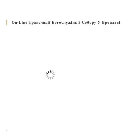
On-Line Трансляції Богослужінь З Собору У Вроцлаві