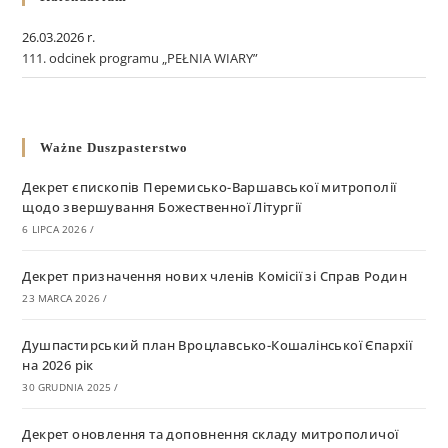
26.03.2026 r.
111. odcinek programu „PEŁNIA WIARY”
Ważne Duszpasterstwo
Декрет єпископів Перемисько-Варшавської митрополії
щодо звершування Божественної Літургії
6 LIPCA 2026
/
Декрет призначення нових членів Комісії зі Справ Родин
23 MARCA 2026
/
Душпастирський план Вроцлавсько-Кошалінської Єпархії
на 2026 рік
30 GRUDNIA 2025
/
Декрет оновлення та доповнення складу митрополичої