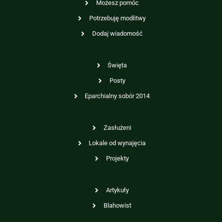
Możesz pomóc
Potrzebuję modlitwy
Dodaj wiadomość
Święta
Posty
Eparchialny sobór 2014
Zasłużeni
Lokale od wynajęcia
Projekty
Artykuły
Blahowist