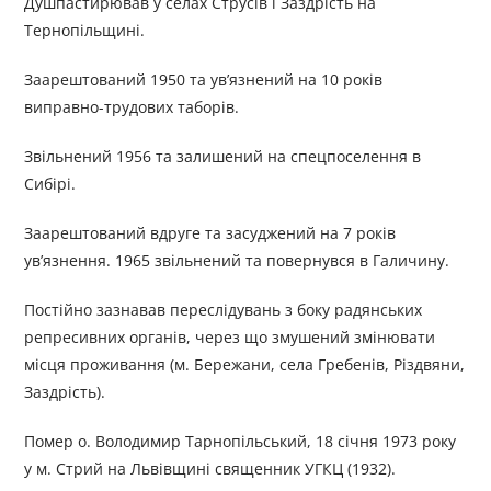
Душпастирював у селах Струсів і Заздрість на
Тернопільщині.
Заарештований 1950 та ув’язнений на 10 років
виправно-трудових таборів.
Звільнений 1956 та залишений на спецпоселення в
Сибірі.
Заарештований вдруге та засуджений на 7 років
ув’язнення. 1965 звільнений та повернувся в Галичину.
Постійно зазнавав переслідувань з боку радянських
репресивних органів, через що змушений змінювати
місця проживання (м. Бережани, села Гребенів, Різдвяни,
Заздрість).
Помер о. Володимир Тарнопільський, 18 січня 1973 року
у м. Стрий на Львівщині священник УГКЦ (1932).