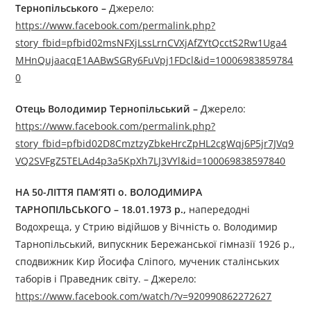
Тернопільського
–
Джерелo:
https://www.facebook.com/permalink.php?
story_fbid=pfbid02msNFXjLssLrnCVXjAfZYtQcctS2Rw1Uga4
MHnQujaacqE1AABwSGRy6FuVpj1FDcl&id=10006983859784
0
Отець Володимир Тернопільський
–
Джерелo:
https://www.facebook.com/permalink.php?
story_fbid=pfbid02D8CmztzyZbkeHrcZpHL2cgWqj6P5jr7JVq9
VQ2SVFgZ5TELAd4p3a5KpXh7LJ3VYl&id=100069838597840
НА 50-ЛІТТЯ ПАМ’ЯТІ о. ВОЛОДИМИРА
ТАРНОПІЛЬСЬКОГО
–
18.01.1973 р.,
напередодні
Водохреща, у Стрию відійшов у Вічність о. Володимир
Тарнопільський, випускник Бережанської гімназії 1926 р.,
сподвижник Кир Йосифа Сліпого, мученик сталінських
таборів і Праведник світу. – Джерелo:
https://www.facebook.com/watch/?v=920990862272627