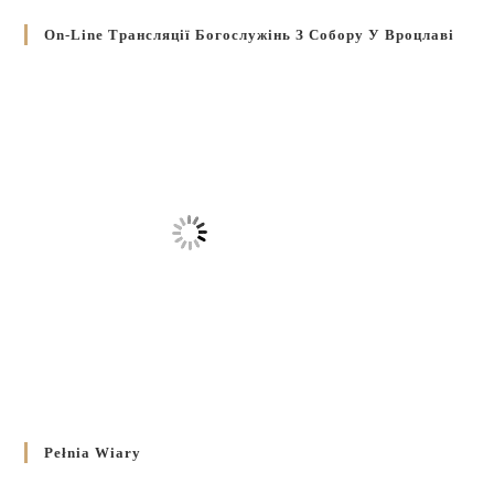
On-Line Трансляції Богослужінь З Собору У Вроцлаві
Pełnia Wiary