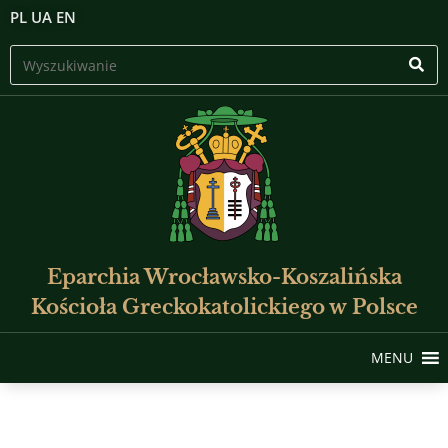
PL
UA
EN
Eparchia Wrocławsko-Koszalińska
Kościoła Greckokatolickiego w Polsce
MENU