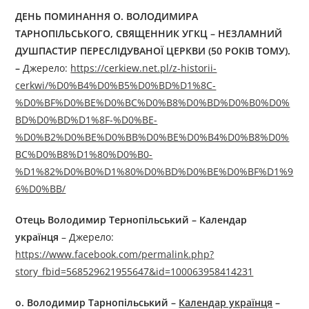
ДЕНЬ ПОМИНАННЯ О. ВОЛОДИМИРА
ТАРНОПІЛЬСЬКОГО, СВЯЩЕННИК УГКЦ – НЕЗЛАМНИЙ
ДУШПАСТИР ПЕРЕСЛІДУВАНОЇ ЦЕРКВИ (50 РОКІВ ТОМУ).
–
Джерелo:
https://cerkiew.net.pl/z-historii-
cerkwi/%D0%B4%D0%B5%D0%BD%D1%8C-
%D0%BF%D0%BE%D0%BC%D0%B8%D0%BD%D0%B0%D0%
BD%D0%BD%D1%8F-%D0%BE-
%D0%B2%D0%BE%D0%BB%D0%BE%D0%B4%D0%B8%D0%
BC%D0%B8%D1%80%D0%B0-
%D1%82%D0%B0%D1%80%D0%BD%D0%BE%D0%BF%D1%9
6%D0%BB/
Отець Володимир Тернопільський
–
Календар
українця
– Джерелo:
https://www.facebook.com/permalink.php?
story_fbid=568529621955647&id=100063958414231
о.
Володимир Тарнопільський
–
Календар українця
–