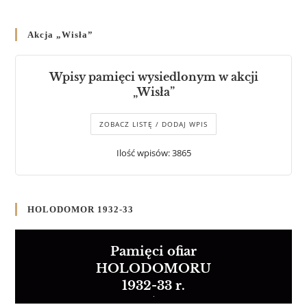
Akcja „Wisła”
Wpisy pamięci wysiedlonym w akcji
„Wisła”
ZOBACZ LISTĘ / DODAJ WPIS
Ilość wpisów: 3865
HOLODOMOR 1932-33
Pamięci ofiar
HOLODOMORU
1932-33 r.