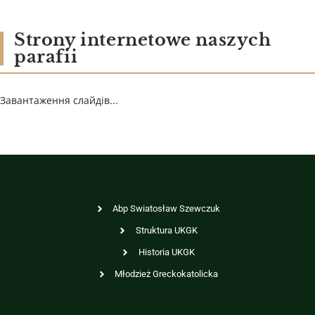
Strony internetowe naszych
parafii
Завантаження слайдів...
Abp Swiatosław Szewczuk
Struktura UKGK
Historia UKGK
Młodzież Greckokatolicka