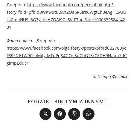
Джерелo:
https://www.facebook.com/permalink.php?
story_fbid=pfbid0WKwutu2AhZQa6RSirsCWgtEh3eAgHLw3U
ksCmnHU9L8G7ygdvH7QAi9GL5VfF7bol&id=1000639584142
31
Фото і відео –
Джерелo:
https://www.facebook.com/olga.fostyk/posts/pfbid0B27C3yc
F39zN61W9CrhMiJyfMFuPqS4GCjs8uCbG15rCZDH9Naqn7dC
gimpEducrl
о. Петро Фостик
PODZIEL SIĘ TYM Z INNYMI