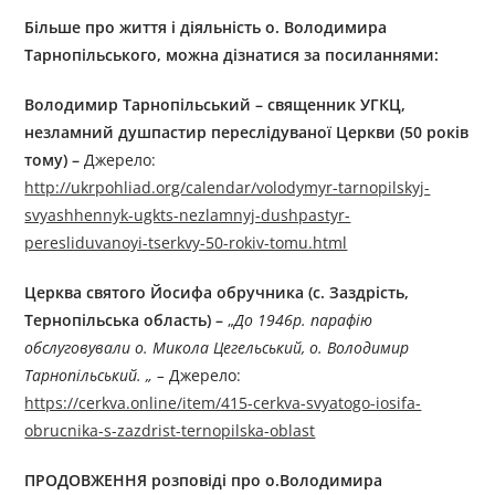
Більше про життя і діяльність о. Володимира
Тарнопільського, можна дізнатися за посиланнями:
Володимир Тарнопільський – священник УГКЦ,
незламний душпастир переслідуваної Церкви (50 років
тому) –
Джерелo:
http://ukrpohliad.org/calendar/volodymyr-tarnopilskyj-
svyashhennyk-ugkts-nezlamnyj-dushpastyr-
peresliduvanoyi-tserkvy-50-rokiv-tomu.html
Церква святого Йосифа обручника (с. Заздрість,
Тернопільська область) –
„
До 1946р. парафію
обслуговували о. Микола Цегельський, о. Володимир
Тарнопільський. „ –
Джерелo:
https://cerkva.online/item/415-cerkva-svyatogo-iosifa-
obrucnika-s-zazdrist-ternopilska-oblast
ПРОДОВЖЕННЯ розповіді про о.Володимира