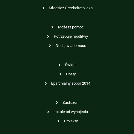
Młodzież Greckokatolicka
Możesz pomóc
Potrzebuję modlitwy
Dodaj wiadomość
Święta
Posty
Eparchialny sobór 2014
Zasłużeni
Lokale od wynajęcia
Projekty