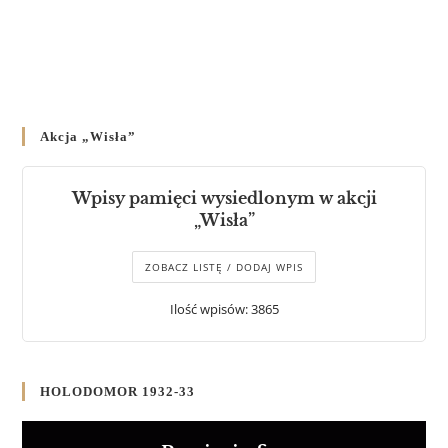
Akcja „Wisła”
Wpisy pamięci wysiedlonym w akcji
„Wisła”
ZOBACZ LISTĘ / DODAJ WPIS
Ilość wpisów: 3865
HOLODOMOR 1932-33