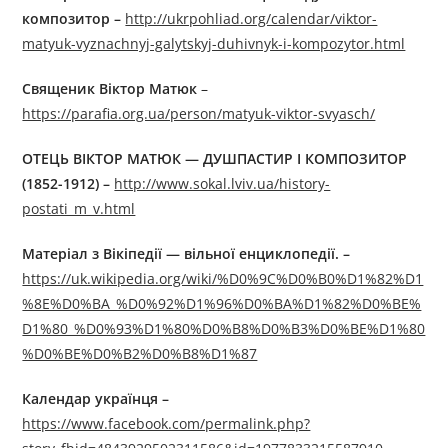
композитор –
http://ukrpohliad.org/calendar/viktor-
matyuk-vyznachnyj-galytskyj-duhivnyk-i-kompozytor.html
Священик Віктор Матюк
–
https://parafia.org.ua/person/matyuk-viktor-svyasch/
ОТЕЦЬ ВІКТОР МАТЮК — ДУШПАСТИР І КОМПОЗИТОР
(1852-1912)
–
http://www.sokal.lviv.ua/history-
postati_m_v.html
Матеріал з Вікіпедії — вільної енциклопедії. –
https://uk.wikipedia.org/wiki/%D0%9C%D0%B0%D1%82%D1
%8E%D0%BA_%D0%92%D1%96%D0%BA%D1%82%D0%BE%
D1%80_%D0%93%D1%80%D0%B8%D0%B3%D0%BE%D1%80
%D0%BE%D0%B2%D0%B8%D1%87
Календар українця
–
https://www.facebook.com/permalink.php?