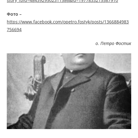
story_fbid=4843929502311586&id=1977833215587910
Фото –
https://www.facebook.com/opetro.fostyk/posts/1366884983
756694
о. Петро Фостик