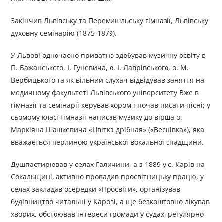
Закінчив Львівську та Перемишльську гімназії, Львівську
духовну семінарію (1875-1879).
У Львові одночасно приватно здобував музичну освіту в
П. Бажанського, І. Гуневича, о. І. Лаврівського, о. М.
Вербицького та як вільний слухач відвідував заняття на
медичному факультеті Львівського університету Вже в
гімназії та семінарії керував хором і почав писати пісні; у
сьомому класі гімназії написав музику до вірша о.
Маркіяна Шашкевича «Цвітка дрібная» («Веснівка»), яка
вважається перлиною української вокальної спадщини.
Душпастирював у селах Галичини, а з 1889 у с. Карів на
Сокальщині, активно провадив просвітницьку працю, у
селах закладав осередки «Просвіти», організував
будівництво читальні у Карові, а ще безкоштовно лікував
хворих, обстоював інтереси громади у судах, регулярно