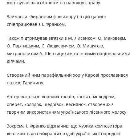
жертвував власні кошти на народну справу.
Займався збиранням фольклору і в цій царині
співпрацював з І. Франком.
Також підтримував зв’язки з М. Лисенком, О. Маковеєм,
О. Партицьким, С. Людкевичем, О. Мишугою,
митрополитом А. Шептицьким та іншими національними
діячами.
Створений ним парафіяльний хор у Карові прославився
на всю Галичину.
Автор вокально-хорових творів, кантат, мелодрам,
оперет, колядок, щедрівок, веснянок, створених з
творчим використанням українського пісенного мелосу.
Зокрема І. Франко відзначив, що музика композитора
«належить до найкращих оздоб української народної