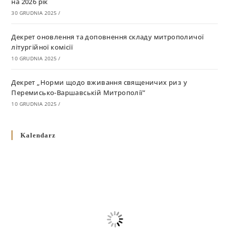
на 2026 рік
30 GRUDNIA 2025
/
Декрет оновлення та доповнення складу митрополичої
літургійної комісії
10 GRUDNIA 2025
/
Декрет „Норми щодо вживання священичих риз у
Перемисько-Варшавській Митрополії”
10 GRUDNIA 2025
/
Декрет про відзначення Великодня і всіх рухомих свят за
Kalendarz
григоріанським календарем
10 GRUDNIA 2025
/
Декрет проголошення та оприлюдення постанов Синоду
Єпископів УГКЦ як зобов’язуючі на території
Вроцлавсько-Кошалінської Єпархії
5 LISTOPADA 2025
/
Душпастирський план Вроцлавсько-Кошалінської єпархії