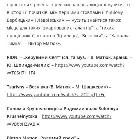
піднесеться рівень і престиж нашої галицької музики, то
в історії її початків, між першими стовпами її підйому —
Вербицьким і Лаврівським — мусить знайтися також
місце для таких “змарнованих талантів” та “тихих
працівників”, як автор “Крилець”, “Веснівки” та “Капрала
Тимка” — Віктор Матюк».
RIDNI – „Херувими Свят” (сл. та муз. – В. Матюк, аранж. –
Ю. Шпинда-Малик) –
https://www.youtube.com/watch?
v=T05rl7I11F4
Tsarivny – Веснівка (В. Матюк – М. Шашкевич)
–
https://www.youtube.com/watch?v=ZC2_pTJ-rEc
Соломiя Крушельницька Родимий краю Solomiya
Krushelnytska
–
https://www.youtube.com/watch?
v=VBboHZvABiA
Віктор Матюк „Родимий краю”
–