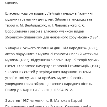
сцени».
Власним коштом видав у Лейпцігу першу в Галичині
музичну граматику для дітей. Зібрав та упорядкував
твори о. М. Вербицького, о. І. Лаврівського, о. С.
Воробкевича і разом з власною музикою видав
збірником-співаником для чоловічого хору «Боян» (1884).
Укладач «Руського співаника для шкіл народних» (1886),
автор підручника з музичної грамоти «Малий катехизм
музики» (1882), підручника з елементарної теорії музики
(1892), «Короткого начерку з гармонії і композиції» (1906),
численних статей у періодичних виданнях на теми
української музики та проблем музичної освіти,
упорядник трьох збірок церковних народних пісень.
Помер у с. Карів на Львівщині 8.04.1912.
3 жовтня 1937 на могилі о. В. Матюка в Карові
Перемишльський єпископ Йосафат Коциловський у