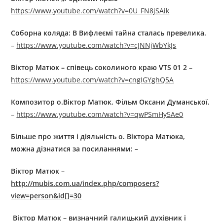
https://www.youtube.com/watch?v=0U_FN8jSAik
Соборна коляда: В Вифлеємі тайна сталась превелика.
–
https://www.youtube.com/watch?v=cJNNjWbYkJs
Віктор Матюк – співець соколиного краю VTS 01 2
–
https://www.youtube.com/watch?v=cngIGYghQ5A
Композитор о.Віктор Матюк. Фільм Оксани Думанської.
–
https://www.youtube.com/watch?v=qwPSmHy5Ae0
Більше про життя і діяльність о. Віктора Матюка,
можна дізнатися за посиланнями: –
Віктор Матюк
–
http://mubis.com.ua/index.php/composers?
view=person&id[]=30
Віктор Матюк – визначний галицький духівник і