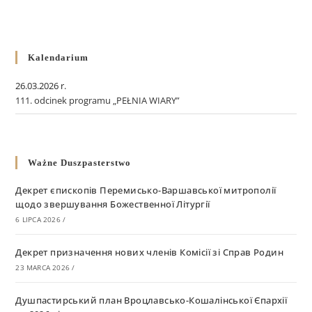
Kalendarium
26.03.2026 r.
111. odcinek programu „PEŁNIA WIARY”
Ważne Duszpasterstwo
Декрет єпископів Перемисько-Варшавської митрополії
щодо звершування Божественної Літургії
6 LIPCA 2026
/
Декрет призначення нових членів Комісії зі Справ Родин
23 MARCA 2026
/
Душпастирський план Вроцлавсько-Кошалінської Єпархії