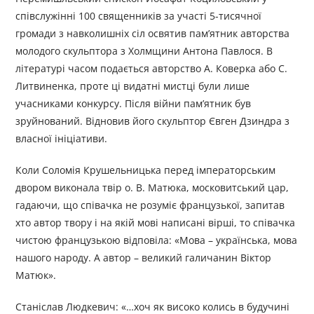
співслужінні 100 священників за участі 5-тисячної
громади з навколишніх сіл освятив пам’ятник авторства
молодого скульптора з Холмщини Антона Павлося. В
літературі часом подається авторство А. Коверка або С.
Литвиненка, проте ці видатні мистці були лише
учасниками конкурсу. Після війни пам’ятник був
зруйнований. Відновив його скульптор Євген Дзиндра з
власної ініціативи.
Коли Соломія Крушельницька перед імператорським
двором виконала твір о. В. Матюка, московитський цар,
гадаючи, що співачка не розуміє французької, запитав
хто автор твору і на якій мові написані вірші, то співачка
чистою французькою відповіла: «Мова – українська, мова
нашого народу. А автор – великий галичанин Віктор
Матюк».
Станіслав Людкевич: «…хоч як високо колись в будучині