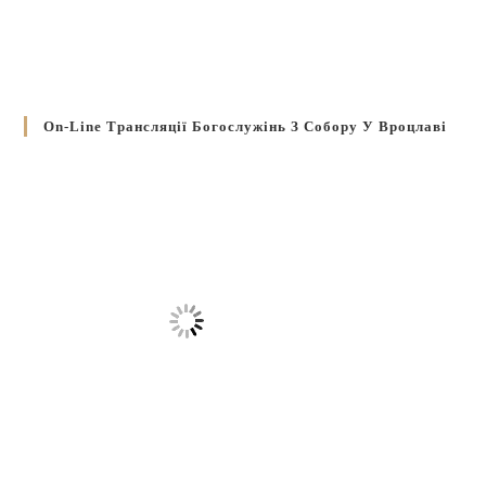
On-Line Трансляції Богослужінь З Собору У Вроцлаві