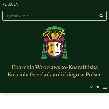
PL
UA
EN
Eparchia Wrocławsko-Koszalińska
Kościoła Greckokatolickiego w Polsce
MENU