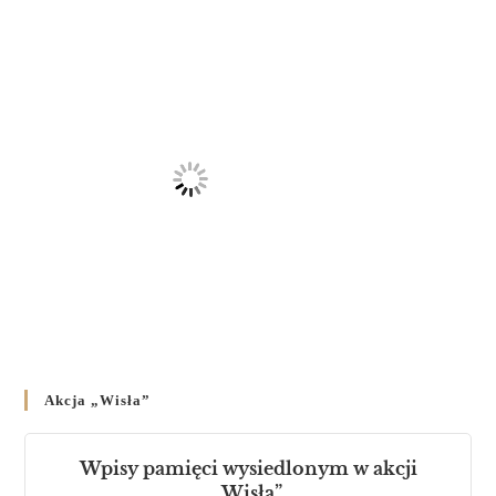
23 LUTEGO 2024
/
Akcja „Wisła”
Wpisy pamięci wysiedlonym w akcji
„Wisła”