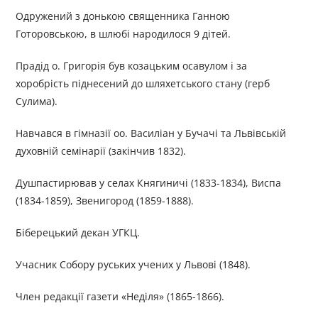
Одружений з донькою священника Ганною
Готоровською, в шлюбі народилося 9 дітей.
Прадід о. Григорія був козацьким осавулом і за
хоробрість піднесений до шляхетського стану (герб
Сулима).
Навчався в гімназії оо. Василіан у Бучачі та Львівській
духовній семінарії (закінчив 1832).
Душпастирював у селах Княгиничі (1833-1834), Виспа
(1834-1859), Звенигород (1859-1888).
Біберецький декан УГКЦ.
Учасник Собору руських учених у Львові (1848).
Член редакції газети «Неділя» (1865-1866).