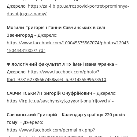
Джерелo:
https://zal-lib.pp.ua/rozpovid-portret-prominnya-
dushi-jogo-z-namy/
Могили Григорія і Ганни Савчинських в селі
Звенигород –
Джерелo:
https://www.facebook.com/100045575567074/photos/12043
15044431003/?_rdr
Філологічний факультет ЛНУ імені Івана Франка
–
Джерелo:
https://www.facebook.com/photo/?
fbid=978162785667458&set=a.971435599673510
САВЧИНСЬКИЙ Григорій Онуфрійович –
Джерелo:
https://irp.te.ua/savchynskyj-grygorij-onufrijovych/
–
Савчинський Григорій –
Календар українця
220 років
тому:
– Джерелo:
https://www.facebook.com/permalink.php?