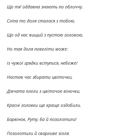
Що тя’ оддавна знають по обличчу.
Сліпа то доля сталася з тобою,
Що од нас вищий з пустою головою,
Но тая доля повеліти може:
Із чужої грядки вступися, небоже!
Настав час збирати цвіточки,
Дівчата плели з цвіточок віночки,
Красні головки ще краще оздобили,
Барвінок, Руту, ба й позолотили!
Позолотили й сварливе зілля.