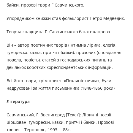
байки, прозові твори Г.Савчинського.
Упорядником книжки став фольклорист Петро Медведик.
Творча спадщина Г. Савчинського багатожанрова.
Він – автор поетичних творів (інтимна лірика, елегія,
гумореска, казка, притчі і байки); прозових (оповідання,
новела, повість), статей з господарських питань та
декількох коротких кореспондентських інформацій.
Всі його твори, крім притчі «Покаяніє пияка», були
надруковані за життя письменника (1848-1866 роки)
Література
Савчинський, Г. Звенигород [Текст]: Ліричні поезії.
Віршовані гуморески, казки, притчі і байки. Прозові
твори. – Тернопіль, 1993. – 88с.