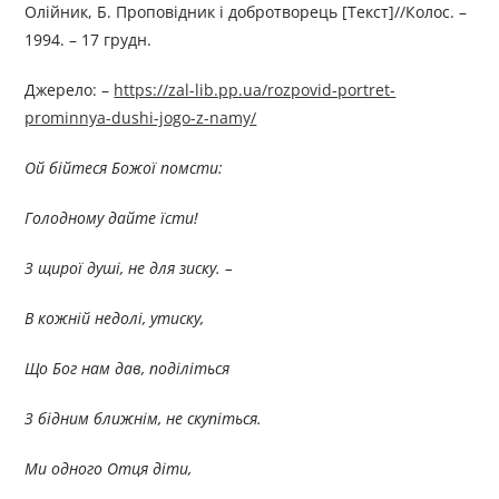
Олійник, Б. Проповідник і добротворець [Текст]//Колос. –
1994. – 17 грудн.
Джерелo: –
https://zal-lib.pp.ua/rozpovid-portret-
prominnya-dushi-jogo-z-namy/
Ой бійтеся Божої помсти:
Голодному дайте їсти!
З щирої душі, не для зиску. –
В кожній недолі, утиску,
Що Бог нам дав, поділіться
З бідним ближнім, не скупіться.
Ми одного Отця діти,