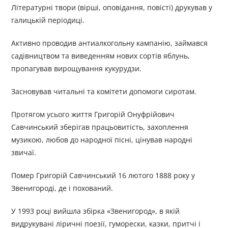
Літературні твори (вірші, оповідання, повісті) друкував у
галицькій періодиці.
Активно проводив антиалкогольну кампанію, займався
садівництвом та виведенням нових сортів яблунь,
пропагував вирощування кукурудзи.
Засновував читальні та комітети допомоги сиротам.
Протягом усього життя Григорій Онуфрійович
Савчинський зберігав працьовитість, захоплення
музикою, любов до народної пісні, цінував народні
звичаї.
Помер Григорій Савчинський 16 лютого 1888 року у
Звенигороді, де і похований.
У 1993 році вийшла збірка «Звенигород», в якій
видрукувані ліричні поезії, гуморески, казки, притчі і