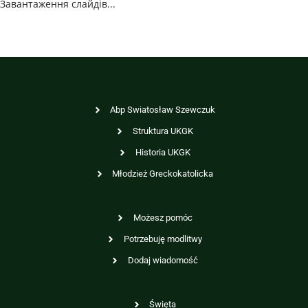
Завантаження слайдів...
Abp Swiatosław Szewczuk
Struktura UKGK
Historia UKGK
Młodzież Greckokatolicka
Możesz pomóc
Potrzebuję modlitwy
Dodaj wiadomość
Święta