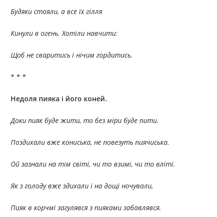
Будяки стояли, а все їх гілля
Кинули в огень. Хотіли навчити:
Щоб не сваритись і нічим гордитись.
* * *
Недоля пияка і його коней.
Доки пияк буде жити, то без міри буде пити.
Поздихали вже кониська, не повезуть пиячиська.
Ой зазнали на тім світі, чи то взимі, чи то вліті.
Як з голоду вже здихали і на дощі ночували,
Пияк в корчмі загулявся з пияками забавлявся.