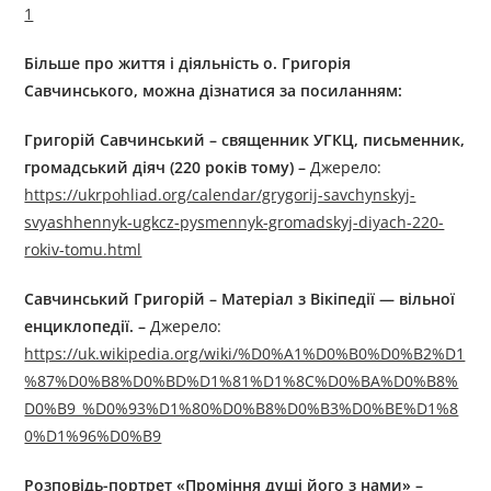
1
Більше про життя і діяльність
о
.
Григорі
я
Савчинськ
ого
, можна дізнатися за посиланням:
Григорій Савчинський – священник УГКЦ, письменник,
громадський діяч (220 років тому) –
Джерелo:
https://ukrpohliad.org/calendar/grygorij-savchynskyj-
svyashhennyk-ugkcz-pysmennyk-gromadskyj-diyach-220-
rokiv-tomu.html
Савчинський Григорій – Матеріал з Вікіпедії — вільної
енциклопедії. –
Джерелo:
https://uk.wikipedia.org/wiki/%D0%A1%D0%B0%D0%B2%D1
%87%D0%B8%D0%BD%D1%81%D1%8C%D0%BA%D0%B8%
D0%B9_%D0%93%D1%80%D0%B8%D0%B3%D0%BE%D1%8
0%D1%96%D0%B9
Розповідь-портрет «Проміння душі його з нами» –