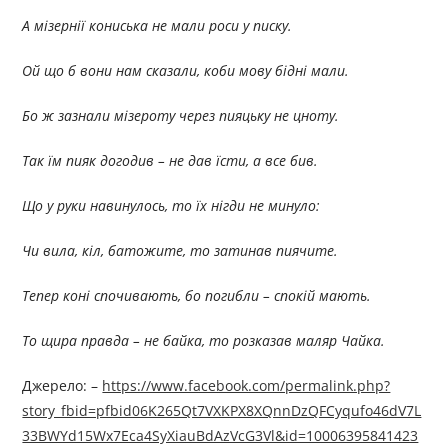
А мізернії кониська не мали роси у писку.
Ой що б вони нам сказали, коби мову бідні мали.
Бо ж зазнали мізероту через пияцьку не цноту.
Так їм пияк догодив – не дав їсти, а все бив.
Що у руки навинулось, то їх нігди не минуло:
Чи вила, кіл, батожите, то затинав пиячите.
Тепер коні спочивають, бо погибли – спокій мають.
То щира правда – не байка, то розказав маляр Чайка.
Джерелo: –
https://www.facebook.com/permalink.php?
story_fbid=pfbid06K265Qt7VXKPX8XQnnDzQFCyqufo46dV7L
33BWYd15Wx7Eca4SyXiauBdAzVcG3Vl&id=10006395841423