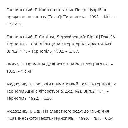
Савчинський, Г. Коби ніхто так, як Петро Чухрій не
продавав пшеничку [Текст]//Тернопіль. – 1995. – №1. –
С.54-55.
Савчинський, Г. Сирітка; Дід жебрущий: Вірші [Текст]//
Тернопіль: Тернопільщина літературна. Додаток №4.
Вип.2. Ч.1. – Тернопіль, 1992. – С. 37.
Личук, О. Проміння душі його з нами [Текст]//Колос. –
1995. – 1 січн.
Медведик, П. Григорій Савчинський[Текст]//Тернопіль:
Тернопільщина літературна. Дод. №4. Вип.2. Ч. 1. –
Тернопіль, 1992. – С.36
Медведик, П. Один із славетного роду: до 190-річчя
Г.Савчинського[Текст]//Тернопіль. – 1995. – №1. – С.54