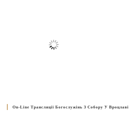
On-Line Трансляції Богослужінь З Собору У Вроцлаві