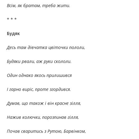
Всім, як братам, треба жити.
* * *
Будяк
Десь там дівчатка цвіточки пололи,
Будяки рвали, аж руки скололи.
Один однако якось прилишився
І гарно виріс, проте згордився.
Думав, що також і він красне зілля,
Нажив колючки, порозпинав гілля,
Почав сваритись з Рутою, Барвінком,