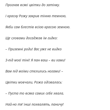
Прогнав всякі цвітки до затінку.
І красну Рожу закрив тінню темною,
Якби сам блестів всією красою земною.
Ще словами досаджав їм гидко:
– Приземні роди! Вас уже не видко
З-під моєї тіні! Я пан ваш – ви хами!
Вам під моїми стелились ногами! –
Цвітки мовчали, Рожа одізвалась:
– Пуста то всяка самих себе хвала,
Най-но тя’ інші похвалять, паничу!