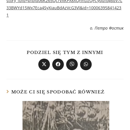
story_fbid=pfbid06K265Qt7VXKPX8XQnnDzQFCyqufo46dV7L
33BWYd15Wx7Eca4SyXiauBdAzVcG3Vl&id=10006395841423
1
о. Петро Фостик
PODZIEL SIĘ TYM Z INNYMI
MOŻE CI SIĘ SPODOBAĆ RÓWNIEŻ