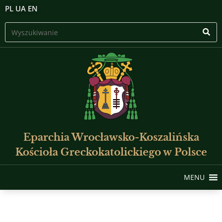
PL
UA
EN
Eparchia Wrocławsko-Koszalińska
Kościoła Greckokatolickiego w Polsce
MENU