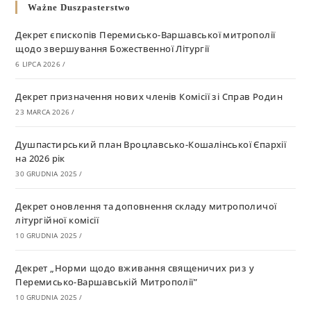
Ważne Duszpasterstwo
Декрет єпископів Перемисько-Варшавської митрополії
щодо звершування Божественної Літургії
6 LIPCA 2026
/
Декрет призначення нових членів Комісії зі Справ Родин
23 MARCA 2026
/
Душпастирський план Вроцлавсько-Кошалінської Єпархії
на 2026 рік
30 GRUDNIA 2025
/
Декрет оновлення та доповнення складу митрополичої
літургійної комісії
10 GRUDNIA 2025
/
Декрет „Норми щодо вживання священичих риз у
Перемисько-Варшавській Митрополії”
10 GRUDNIA 2025
/