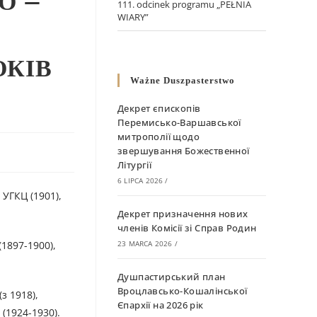
О –
111. odcinek programu „PEŁNIA
WIARY”
ОКІВ
Ważne Duszpasterstwo
Декрет єпископів
Перемисько-Варшавської
митрополії щодо
звершування Божественної
Літургії
6 LIPCA 2026
/
УГКЦ (1901),
Декрет призначення нових
членів Комісії зі Справ Родин
(1897-1900),
23 MARCA 2026
/
Душпастирський план
Вроцлавсько-Кошалінської
з 1918),
Єпархії на 2026 рік
(1924-1930).