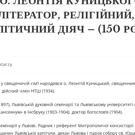
О. ЛЕОНТІЯ КУНИЦЬКОГ
ІТЕРАТОР, РЕЛІГІЙНИЙ,
ІТИЧНИЙ ДІЯЧ – (150 Р
tarzy
 у священичій сім’ї народився о. Леонтій Куницький, священник 
, дійсний член НТШ (1934).
1897), Львівській духовній семінарії та Львівському університеті 
Канізіянум» в Інсбруку (1903-1904), доктор богослов’я (1904).
семінарії у Львові. Радник і референт Митрополичої консисторії (
анин Львівської капітули, декан Львова і парох собору св. Юра 