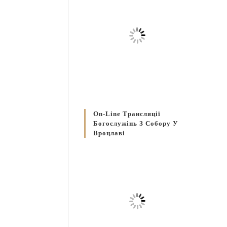
On-Line Трансляції
Богослужінь З Собору У
Вроцлаві