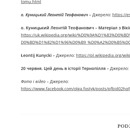
tomu.html
о. Куницький Леонтій Теофанович –
Джерелo:
https://
о. Куницький Леонтій Теофанович – Матеріал з Вікіп
https://uk.wikipedia.org/wiki/%D0%9A%D1%83
D0%BD%D1%82%D1%96%D0%B9_%D0%A2%D0%B5%D
Ł
eontij
Kunycki
–
Джерелo:
https://pl.wikipedia.org/w
20 червня. Цей день в історії Тернопілля –
Джерелo:
Фото і відео –
Джерелo:
https://www.facebook.com/olga.fostyk/posts/pfbid0
POD