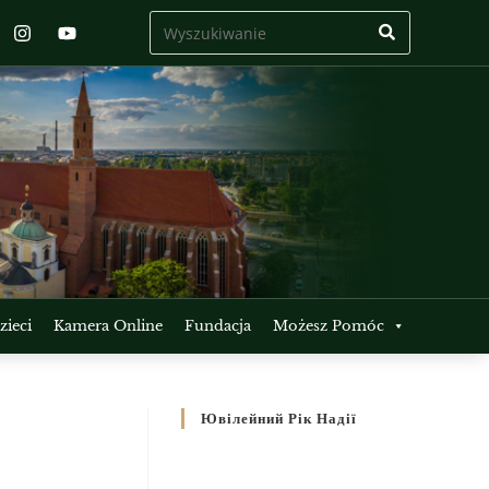
ieci
Kamera Online
Fundacja
Możesz Pomóc
Ювілейний Рік Надії