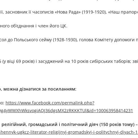
ії, засновник її часописів «Нова Рада» (1919-1920), «Наш прапор»
ого об’єднання і член його ЦК.
сол до Польського сейму (1928-1930), голова Комітету допомоги
у віці 69 років) і засуджений на 10 років сибірських таборів; з
о, можна дізнатися за посиланням:
лo:
https://www.facebook.com/permalink.php?
HTQg4yWWXhWksvogiAQJ36dgsMX2zRKKKTUl&id=100063958414231
релігійний, громадський і політичний діяч (150 років тому) 
hennyk-ugkcz-literator-religijnyj-gromadskyj-i-politychnyj-diyach-1