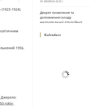
30 GRUDNIA 2025
/
 (1923-1924).
Декрет оновлення та
доповнення складу
митрополичої літургійної
комісії
 політичним
10 GRUDNIA 2025
/
Kalendarz
Декрет „Норми щодо
вільнений 1956.
вживання священичих риз у
Перемисько-Варшавській
Митрополії”
10 GRUDNIA 2025
/
Декрет про відзначення
Великодня і всіх рухомих
свят за григоріанським
календарем
10 GRUDNIA 2025
/
–
Джерелo:
50-rokiv-
Декрет проголошення та