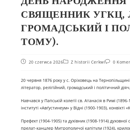
ДЕНЬ НАРОДЖЕННЯ 
СВЯЩЕННИК УГКЦ, Л
ГРОМАДСЬКИЙ І ПОЛ
ТОМУ).
20 czerwca 2026
Z historii Cerkwi
0 Komen
20 червня 1876 року у с. Оріховець на Тернопільщині
літератор, релігійний, громадський і політичний діяч
Навчався у Папській колегії св. Атанасія в Римі (1896-
інституті «Авґустинеум» у Відні (1900-1903), конвікті «
Префект (1904-1905) та духівник (1908-1914) духовної 
прелат-канцлер Митрополичої капітули (1924), крилош