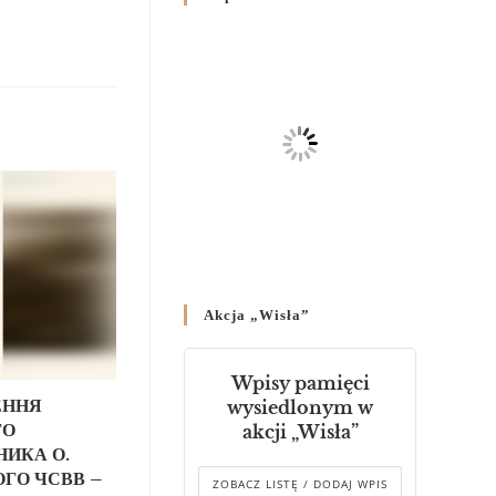
Родин
4 GRUDNIA 2024
/
Декрет владики Володимира
про утворення Комісії до
Справ Молоді та встановленя
складу Катихитичної Комісії
18 PAŹDZIERNIKA 2024
/
Декрет „Проголошення та
оприлюднення постанов
Синоду Єпископів УГКЦ,
який відбувся у Зарваниці, в
Akcja „Wisła”
днях 2-12 липня 2024 р.”
4 PAŹDZIERNIKA 2024
/
Wpisy pamięci
Декрет єпископів
ЕННЯ
wysiedlonym w
Перемисько-Варшавської
ГО
akcji „Wisła”
Митрополії стосовно
ИКА О.
звершування Божественної
ГО ЧСВВ –
літургії
ZOBACZ LISTĘ / DODAJ WPIS