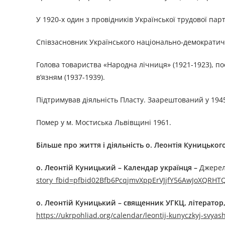
У 1920-х один з провідників Української трудової парт
Співзасновник Українського національно-демократичн
Голова товариства «Народна лічниця» (1921-1923), по
в’язням (1937-1939).
Підтримував діяльність Пласту. Заарештований у 1945 (
Помер у м. Мостиська Львівщині 1961.
Більше про життя і діяльність
о. Леонтія Куницьког
о. Леонтій Куницький –
Календар українця
–
Джере
story_fbid=pfbid02Bfb6PcqjmvXppErVJjfY56AwJoXQR
о. Леонтій Куницький – священник УГКЦ, літератор, 
https://ukrpohliad.org/calendar/leontij-kunyczkyj-svyash