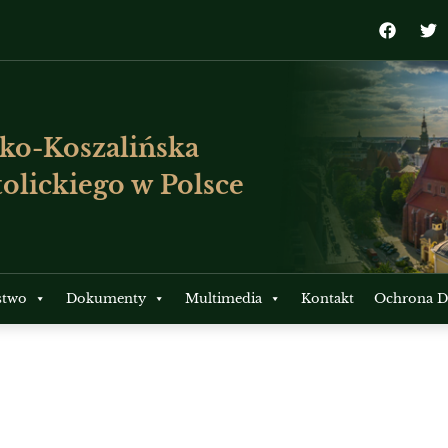
ko-Koszalińska
olickiego w Polsce
stwo
Dokumenty
Multimedia
Kontakt
Ochrona Dz