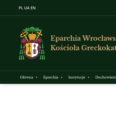
PL
UA
EN
Eparchia Wrocławs
Kościoła Greckokat
Główna
Eparchia
Instytucje
Duchowień