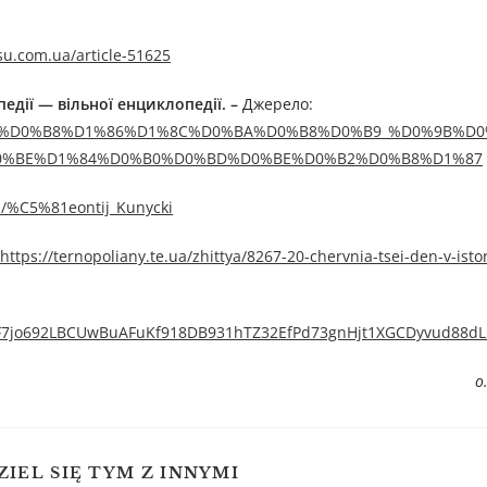
esu.com.ua/article-51625
едії — вільної енциклопедії. –
Джерелo:
%D0%BD%D0%B8%D1%86%D1%8C%D0%BA%D0%B8%D0%B9_%D0%9B%
0%BE%D1%84%D0%B0%D0%BD%D0%BE%D0%B2%D0%B8%D1%87
iki/%C5%81eontij_Kunycki
https://ternopoliany.te.ua/zhittya/8267-20-chervnia-tsei-den-v-istori
2hqF7jo692LBCUwBuAFuKf918DB931hTZ32EfPd73gnHjt1XGCDyvud88dL
о
ZIEL SIĘ TYM Z INNYMI