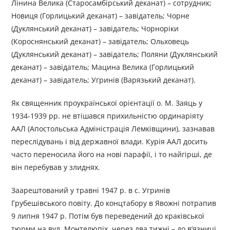
Лінина Велика (Старосамбірський деканат) – сотрудник;
Новиця (Горлицький деканат) – завідатель; Чорне
(Дуклянський деканат) – завідатель; Чорноріки
(Короснянський деканат) – завідатель; Ольховець
(Дуклянський деканат) – завідатель; Поляни (Дуклянський
деканат) – завідатель; Мацина Велика (Горлицький
деканат) – завідатель; Угринів (Варязький деканат).
Як священник проукраїнської орієнтації о. М. Заяць у
1934-1939 рр. не втішався прихильністю ординаріяту
ААЛ (Апостольська Адміністрація Лемківщини), зазнавав
переслідувань і від державної влади. Курія ААЛ досить
часто переносила його на нові парафії, і то найгірші, де
він перебував у злиднях.
Заарештований у травні 1947 р. в с. Угринів
Грубешівського повіту. До концтабору в Явожні потрапив
9 липня 1947 р. Потім був переведений до краківської
тюрми на вул. Монтелюпіх, через два тижні – до в’язниці