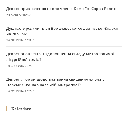
Декрет призначення нових членів Комісії зі Справ Родин
23 MARCA 2026
/
Душпастирський план Вроцлавсько-Кошалінської Єпархії
на 2026 рік
30 GRUDNIA 2025
/
Декрет оновлення та доповнення складу митрополичої
літургійної комісії
10 GRUDNIA 2025
/
Декрет „Норми щодо вживання священичих риз у
Перемисько-Варшавській Митрополії”
10 GRUDNIA 2025
/
Декрет про відзначення Великодня і всіх рухомих свят за
Kalendarz
григоріанським календарем
10 GRUDNIA 2025
/