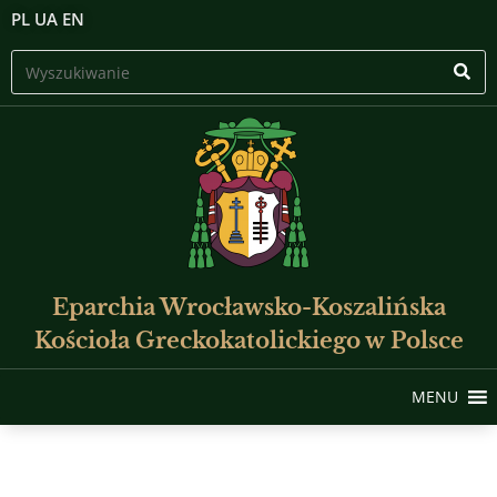
PL
UA
EN
Eparchia Wrocławsko-Koszalińska
Kościoła Greckokatolickiego w Polsce
MENU