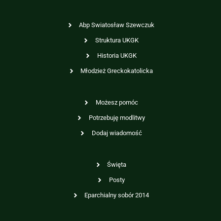
Abp Swiatosław Szewczuk
Struktura UKGK
Historia UKGK
Młodzież Greckokatolicka
Możesz pomóc
Potrzebuję modlitwy
Dodaj wiadomość
Święta
Posty
Eparchialny sobór 2014