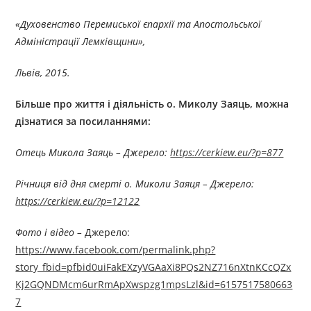
«Духовенство Перемиської єпархії та Апостольської
Адміністрації Лемківщини»,
Львів, 2015.
Більше про життя і діяльність
о
.
Микол
у
Заяць
, можна
дізнатися за посиланням
и
:
Отець Микола Заяць – Джерелo:
https://cerkiew.eu/?p=877
Річниця від дня смерті о. Миколи Заяця – Джерелo:
https://cerkiew.eu/?p=12122
Фото і відео –
Джерелo:
https://www.facebook.com/permalink.php?
story_fbid=pfbid0uiFakEXzyVGAaXi8PQs2NZ716nXtnKCcQZx
Kj2GQNDMcm6urRmApXwspzg1mpsLzl&id=6157517580663
7