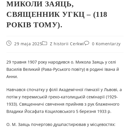
МИКОЛИ ЗАЯЦЬ,
СВЯЩЕННИК УГКЦ – (118
РОКІВ ТОМУ).
29 maja 2025
Z historii Cerkwi
0 Komentarzy
29 травня 1907 року народився о. Микола Заяць у селі
Василів Великий (Рава-Руського повіту) в родині Івана й
Анни.
Навчався спочатку у філії Академічної гімназії у Львові, а
потім у перемиській греко-католицькій семінарії (1929-
1933). Священничі свячення прийняв з рук блаженного
Владики Йосафата Коциловського 5 березня 1933 р.
О. М. Заяць почергово душпастирював у місцевостях: