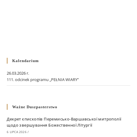
Kalendarium
26.03.2026 r.
111. odcinek programu „PEŁNIA WIARY”
Ważne Duszpasterstwo
Декрет єпископів Перемисько-Варшавської митрополії
щодо звершування Божественної Літургії
6 LIPCA 2026
/