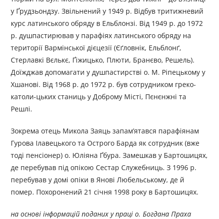
у Ґрудзьондзу. Звільнений у 1949 р. Відбув тритижневий
курс латинського обряду в Ельблонзі. Від 1949 р. до 1972
р. душпастирював у парафіях латинського обряду на
території Вармінської дієцезії (Єґловнік, Ельблонґ,
Стерлавкі Вєлькє, Ґіжицько, Плюти, Бранєво, Решель).
Доїжджав допомагати у душпастирстві о. М. Ріпецькому у
Хшанові. Від 1968 р. до 1972 р. був сотрудником греко-
католи-цьких станиць у Доброму Місті, Пєнєнжні та
Решлі.
Зокрема отець Микола Заяць запам’ятався парафіянам
Гурова Ілавецького та Острого Барда як сотрудник (вже
тоді пенсіонер) о. Юліяна Ґбура. Замешкав у Бартошицях,
де перебував під опікою Сестар Служебниць. З 1996 р.
перебував у домі опіки в Янові Любельському, де й
помер. Похоронений 21 січня 1998 року в Бартошицях.
на основі інформацій поданих у праці о. Богдана Праха