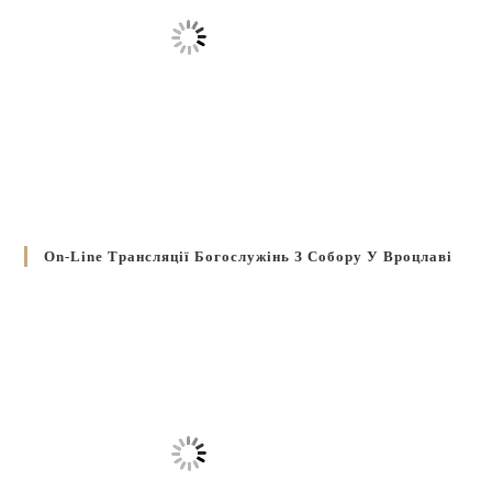
On-Line Трансляції Богослужінь З Собору У Вроцлаві