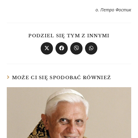
о. Петро Фостик
PODZIEL SIĘ TYM Z INNYMI
MOŻE CI SIĘ SPODOBAĆ RÓWNIEŻ