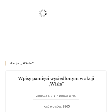
Akcja „Wisła”
Wpisy pamięci wysiedlonym w akcji
„Wisła”
ZOBACZ LISTĘ / DODAJ WPIS
Ilość wpisów: 3865