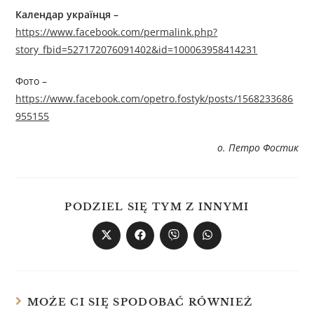
Календар українця
–
https://www.facebook.com/permalink.php?
story_fbid=527172076091402&id=100063958414231
Фото –
https://www.facebook.com/opetro.fostyk/posts/1568233686
955155
о. Петро Фостик
PODZIEL SIĘ TYM Z INNYMI
MOŻE CI SIĘ SPODOBAĆ RÓWNIEŻ