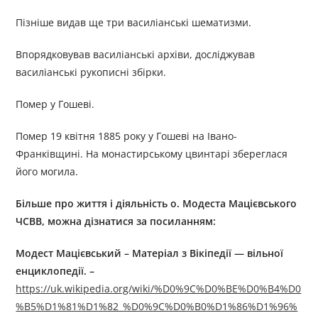
Пізніше видав ще три василіанські шематизми.
Впорядковував василіанські архіви, досліджував
василіанські рукописні збірки.
Помер у Гошеві.
Помер 19 квітня 1885 року у Гошеві на Івано-
Франківщині. На монастирському цвинтарі збереглася
його могила.
Більше про життя і діяльність
о
.
Модест
а
Мацієвськ
ого
ЧСВВ
, можна дізнатися за посиланням:
Модест Мацієвський
–
Матеріал з Вікіпедії — вільної
енциклопедії. –
https://uk.wikipedia.org/wiki/%D0%9C%D0%BE%D0%B4%D0
%B5%D1%81%D1%82_%D0%9C%D0%B0%D1%86%D1%96%