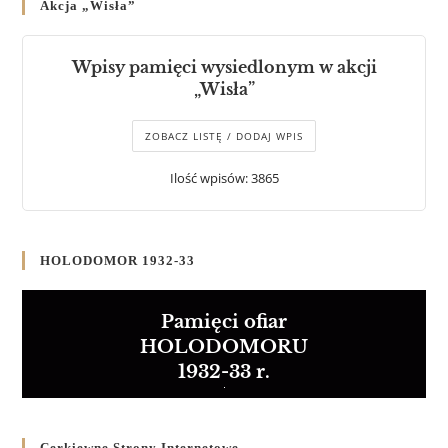
Akcja „Wisła”
Wpisy pamięci wysiedlonym w akcji
„Wisła”
ZOBACZ LISTĘ / DODAJ WPIS
Ilość wpisów: 3865
HOLODOMOR 1932-33
Pamięci ofiar
HOLODOMORU
1932-33 r.
Cerkiewne Strony Internetowe