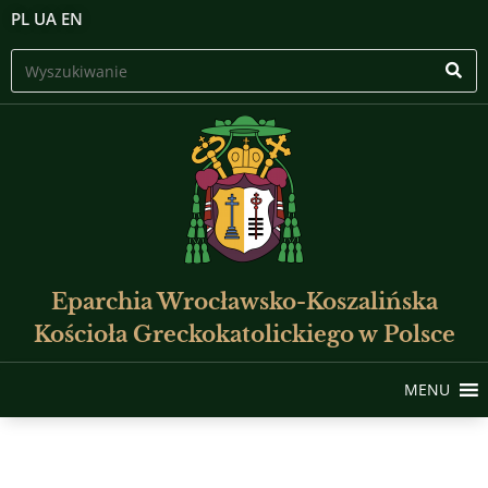
PL
UA
EN
Eparchia Wrocławsko-Koszalińska
Kościoła Greckokatolickiego w Polsce
MENU