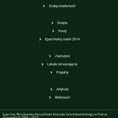
Dodaj wiadomość
Święta
Posty
Eparchialny sobór 2014
Zasłużeni
Lokale od wynajęcia
Projekty
Artykuły
Blahowist
Eparchia Wrocławsko-Koszalińska Kościoła Greckokatolickiego w Polsce.
Copyright © 2006 - 2023.