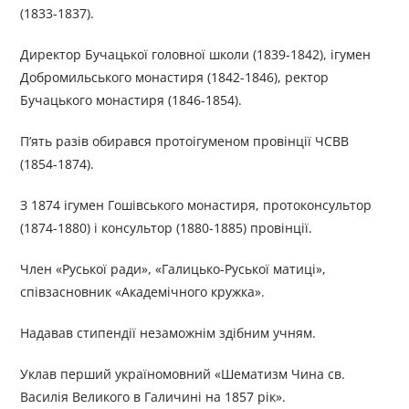
(1833-1837).
Директор Бучацької головної школи (1839-1842), ігумен
Добромильського монастиря (1842-1846), ректор
Бучацького монастиря (1846-1854).
П’ять разів обирався протоігуменом провінції ЧСВВ
(1854-1874).
З 1874 ігумен Гошівського монастиря, протоконсультор
(1874-1880) і консультор (1880-1885) провінції.
Член «Руської ради», «Галицько-Руської матиці»,
співзасновник «Академічного кружка».
Надавав стипендії незаможнім здібним учням.
Уклав перший україномовний «Шематизм Чина св.
Василія Великого в Галичині на 1857 рік».