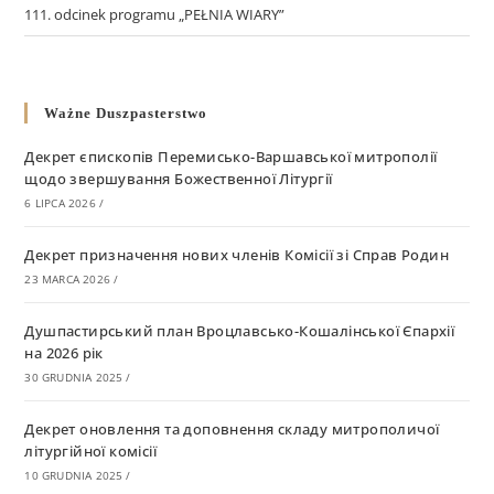
111. odcinek programu „PEŁNIA WIARY”
Ważne Duszpasterstwo
Декрет єпископів Перемисько-Варшавської митрополії
щодо звершування Божественної Літургії
6 LIPCA 2026
/
Декрет призначення нових членів Комісії зі Справ Родин
23 MARCA 2026
/
Душпастирський план Вроцлавсько-Кошалінської Єпархії
на 2026 рік
30 GRUDNIA 2025
/
Декрет оновлення та доповнення складу митрополичої
літургійної комісії
10 GRUDNIA 2025
/