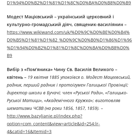
D1%94%D0%B2%D1%81%D1%8C%D0%BA%D0%B8%D0%B9
Модест Мацієвський
–
український церковний і
культурно-громадський діяч, священик-василіянин –
https://www.wikiwand.com/uk/%D0%9C%D0%BE%D0%B4%
D0%B5%D1%81%D1%82_%D0%9C%D0%B0%D1%86%D1%96
%D1%94%D0%B2%D1%81%D1%8C%D0%BA%D0%B8%D0%
B9
Вибір з «Пом’яника» Чину Св. Василія Великого –
квітень –
19
квітня
1885 упокоївся о. Модест Мацєєвський,
радник, перший радник і протоігумен Галицької Провінції;
директор школи в Бучачі; член «Руської Ради», «Галицько-
Руської Матици», «Академічного Кружка»; виготовляв
шематизми ЧСВВ (на роки 1856, 1857, 1859).
–
http://www.bazylianie.pl/index.php?
option=com_content&view=article&id=254:lr-
4&catid=16&Itemid=3