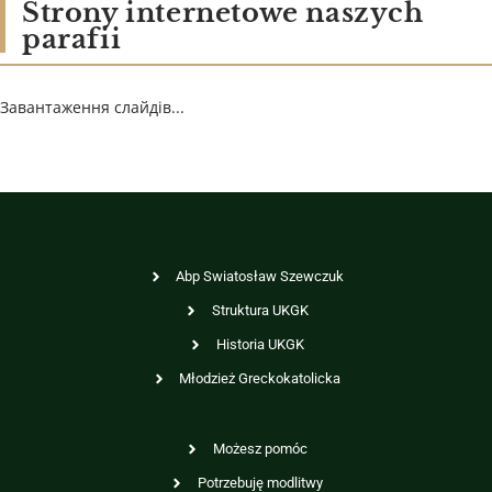
Strony internetowe naszych
parafii
Завантаження слайдів...
Abp Swiatosław Szewczuk
Struktura UKGK
Historia UKGK
Młodzież Greckokatolicka
Możesz pomóc
Potrzebuję modlitwy