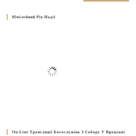
Ювілейний Рік Надії
On-Line Трансляції Богослужінь З Собору У Вроцлаві