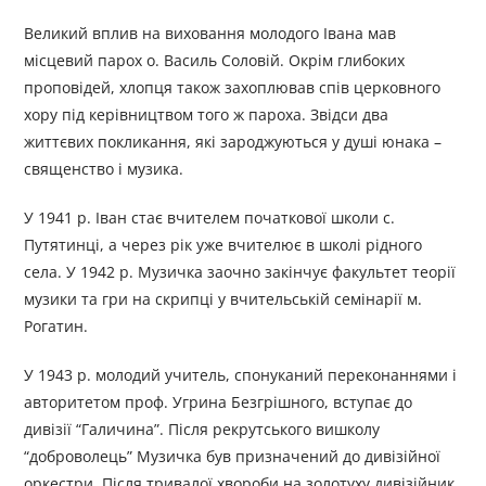
Великий вплив на виховання молодого Івана мав
місцевий парох о. Василь Соловій. Окрім глибоких
проповідей, хлопця також захоплював спів церковного
хору під керівництвом того ж пароха. Звідси два
життєвих покликання, які зароджуються у душі юнака –
священство і музика.
У 1941 р. Іван стає вчителем початкової школи с.
Путятинці, а через рік уже вчителює в школі рідного
села. У 1942 р. Музичка заочно закінчує факультет теорії
музики та гри на скрипці у вчительській семінарії м.
Рогатин.
У 1943 р. молодий учитель, спонуканий переконаннями і
авторитетом проф. Угрина Безгрішного, вступає до
дивізії “Галичина”. Після рекрутського вишколу
“доброволець” Музичка був призначений до дивізійної
оркестри. Після тривалої хвороби на золотуху дивізійник