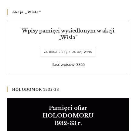
Akcja „Wisła”
Wpisy pamięci wysiedlonym w akcji
„Wisła”
ZOBACZ LISTĘ / DODAJ WPIS
Ilość wpisów: 3865
HOLODOMOR 1932-33
Pamięci ofiar
HOLODOMORU
1932-33 r.