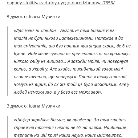
nagody-stolittya-vid-dnya-yogo-narodzhennya-7353/
З думок о. Івана Музички:
«Для мене ні Лондон – Англія, ні тим більше Рим –
Італія не були ніколи Батьківщинами. Належав я до
тих емігрантів, що був повним чужинцем скрізь, де б не
бував. Ніде мене чужина не причепилась ні на крихітку і
ніякого сліду не лишала… Я завжди мріяв, чи повернуся
колись в Україну. Але якийсь тихий-тихий голос мені
неначе шептав, що повернуся. Проте я тому голосові
чомусь не вірив, бо як же тоді це було можливим. Але у
людей неможливо, а у Бога все можливо!».
З думок о. Івана Музички:
«Шофер заробляє більше, як професор. За тим стоїть
справжня трагедія і ніхто не б’є на алярм. Найбільше
терпить на цій кризі наша наука, наше мистецтво.