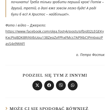
починати! Треба тільки зробити перший крок! Потім –
другий, третій, а далі вже зовсім легко буде! А раді
були б всі! А Христос – найбільше!».
Фото і відео –
Джерелo:
https://www.facebook.com/olga.fostyk/posts/pfbid02LEGEKy
KxcPJqBDK8RjNVbUqu138ZeqZvFPhxFMcs7AP9JbCJPm6vpzP
asS4x9WAFl
о. Петро Фостик
PODZIEL SIĘ TYM Z INNYMI
MOŻE CI SIĘ SPODOBAĆ RÓWNIEŻ