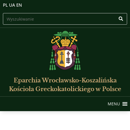
PL
UA
EN
Eparchia Wrocławsko-Koszalińska
Kościoła Greckokatolickiego w Polsce
MENU