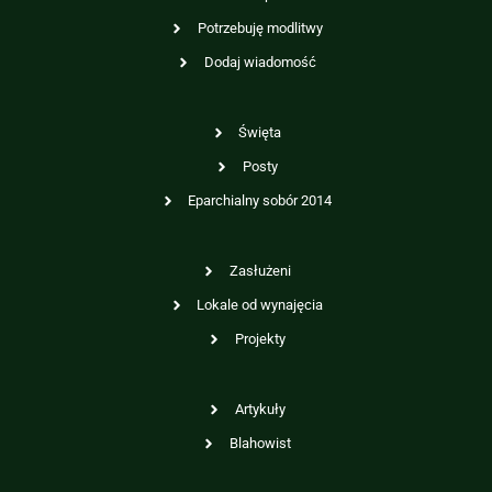
Potrzebuję modlitwy
Dodaj wiadomość
Święta
Posty
Eparchialny sobór 2014
Zasłużeni
Lokale od wynajęcia
Projekty
Artykuły
Blahowist