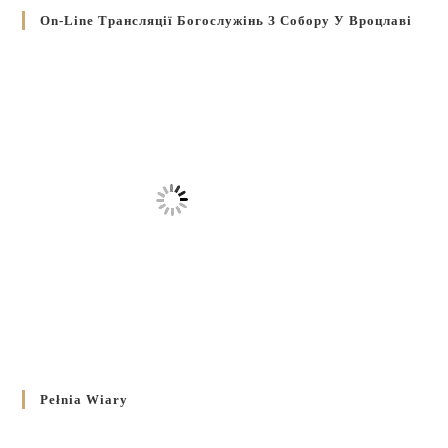
On-Line Трансляції Богослужінь З Собору У Вроцлаві
Pełnia Wiary