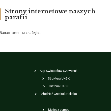
Strony internetowe naszych
parafii
Завантаження слайдів...
Abp Swiatosław Szewczuk
Struktura UKGK
Historia UKGK
Młodzież Greckokatolicka
Możesz pomóc