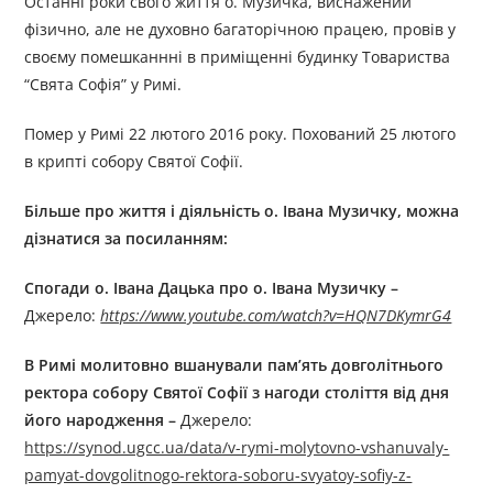
Останні роки свого життя о. Музичка, виснажений
фізично, але не духовно багаторічною працею, провів у
своєму помешканнні в приміщенні будинку Товариства
“Свята Софія” у Римі.
Помер у Римі 22 лютого 2016 року. Похований 25 лютого
в крипті собору Святої Софії.
Більше про життя і діяльність
о.
Івана Музичку
, можна
дізнатися за посиланням:
Спогади о. Івана Дацька про о. Івана Музичку
–
Джерелo:
https://www.youtube.com/watch?v=HQN7DKymrG4
В Римі молитовно вшанували пам’ять довголітнього
ректора собору Святої Софії з нагоди століття від дня
його народження
–
Джерелo:
https://synod.ugcc.ua/data/v-rymi-molytovno-vshanuvaly-
pamyat-dovgolitnogo-rektora-soboru-svyatoy-sofiy-z-