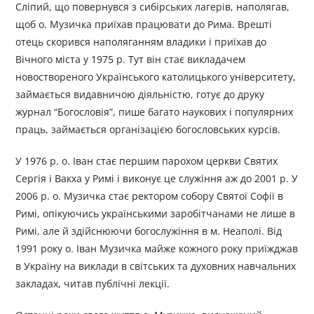
Сліпий, що повернувся з сибірських лагерів, наполягав,
щоб о. Музичка приїхав працювати до Рима. Врешті
отець скорився наполяганням владики і приїхав до
Вічного міста у 1975 р. Тут він стає викладачем
новоствореного Українського католицького університету,
займається видавничою діяльністю, готує до друку
журнал “Богословія”, пише багато наукових і популярних
праць, займається організацією богословських курсів.
У 1976 р. о. Іван стає першим парохом церкви Святих
Сергія і Вакха у Римі і виконує це служіння аж до 2001 р. У
2006 р. о. Музичка стає ректором собору Святої Софії в
Римі, опікуючись українськими заробітчанами не лише в
Римі, але й здійснюючи богослужіння в м. Неаполі. Від
1991 року о. Іван Музичка майже кожного року приїжджав
в Україну на виклади в світських та духовних навчальних
закладах, читав публічні лекції.