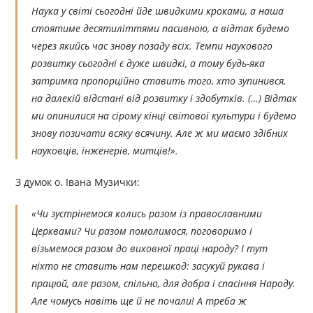
Наука у світі сьогодні йде швидкими кроками, а наша
стоятиме десятиліттями пасивною, а відтак будемо
через якийсь час знову позаду всіх. Темпи наукового
розвитку сьогодні є дуже швидкі, а тому будь-яка
затримка пропорційно ставить того, хто зупинився,
на далекій відстані від розвитку і здобутків. (…) Відтак
ми опинилися на сірому кінці світової культури і будемо
знову позичати всяку всячину. Але ж ми маємо здібних
науковців, інженерів, митців!».
З думок о. Івана Музички:
«Чи зустрінемося колись разом із православними
Церквами? Чи разом помолимося, поговоримо і
візьмемося разом до виховної праці народу? І тут
ніхто не ставить нам перешкод: засукуй рукава і
працюй, але разом, спільно, для добра і спасіння Народу.
Але чомусь навіть ще й не почали! А треба ж