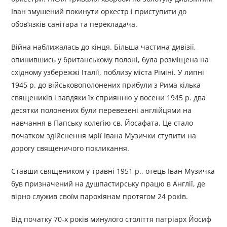
Іван змушений покинути оркестр і приступити до
обов’язків санітара та перекладача.
Війна наближалась до кінця. Більша частина дивізії,
опинившись у британському полоні, була розміщена на
східному узбережжі Італії, поблизу міста Ріміні. У липні
1945 р. до військовополонених прибули з Рима кілька
священиків і завдяки їх сприянню у восени 1945 р. два
десятки полонених були перевезені англійцями на
навчання в Папську колегію св. Йосафата. Це стало
початком здійснення мрії Івана Музички ступити на
дорогу священичого покликання.
Cтавши священиком у травні 1951 р., отець Іван Музичка
був призначений на душпастирську працю в Англії, де
вірно служив своїм парохіянам протягом 24 років.
Від початку 70-х років минулого століття патріарх Йосиф