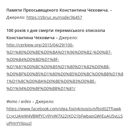
Памяти Преосьвященого Константина Чеховича. –
Джерелo:
https://zbruc.eu/node/36457
100 років з дня смерти перемиського єпископа
Константина Чеховича –
Джерелo:
http://cerkiew.org/2015/04/29/100-
%D1%80%D0%BE%D0%BA%D1%96%D0%B2-%D0%B7-
%D0%B4%D0%BD%D1%8F-
%D1%81%D0%BC%D0%B5%D1%80%D1%82%D0%B8-
%D0%BF%D0%B5%D1%80%D0%B5%D0%BC%D0%B8%D1%8
1%D1%8C%D0%BA%D0%BE%D0%B3%D0%BE-
%D1%94%D0%BF%D0%B8%D1%81/
Фото і відео –
Джерелo:
https://www.facebook.com/olga.fostyk/posts/pfbid02Tfjawk
CcycUAJeW4VBWfYCy9YvW7X22jXQ21bFwbapGWjEuAU5vLL5
uPJmYYXpuzl