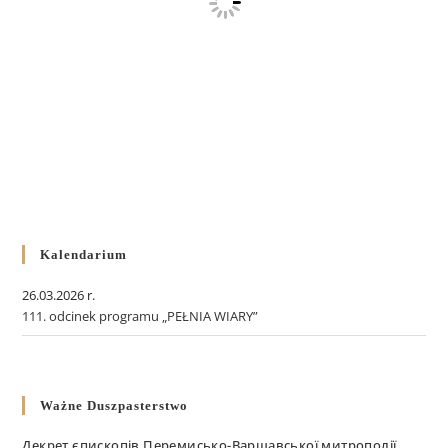
Kalendarium
26.03.2026 r.
111. odcinek programu „PEŁNIA WIARY”
Ważne Duszpasterstwo
Декрет єпископів Перемисько-Варшавської митрополії