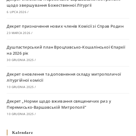
щодо звершування Божественної Літургії
6 LIPCA 2026
/
Декрет призначення нових членів Комісії зі Справ Родин
23 MARCA 2026
/
Душпастирський план Вроцлавсько-Кошалінської Єпархії
на 2026 рік
30 GRUDNIA 2025
/
Декрет оновлення та доповнення складу митрополичої
літургійної комісії
10 GRUDNIA 2025
/
Декрет „Норми щодо вживання священичих риз у
Перемисько-Варшавській Митрополії”
10 GRUDNIA 2025
/
Декрет про відзначення Великодня і всіх рухомих свят за
Kalendarz
григоріанським календарем