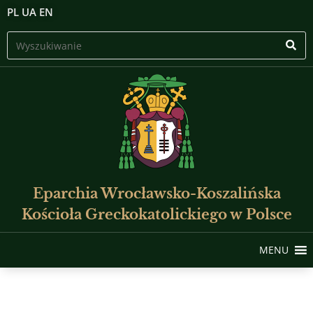
PL
UA
EN
Eparchia Wrocławsko-Koszalińska
Kościoła Greckokatolickiego w Polsce
MENU