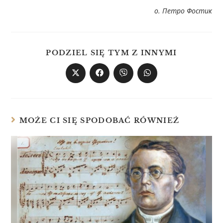
о. Петро Фостик
PODZIEL SIĘ TYM Z INNYMI
MOŻE CI SIĘ SPODOBAĆ RÓWNIEŻ