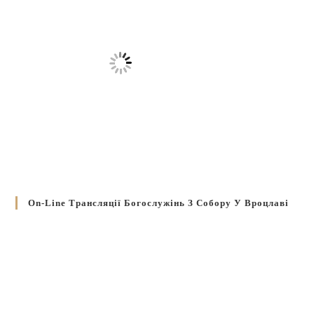
On-Line Трансляції Богослужінь З Собору У Вроцлаві