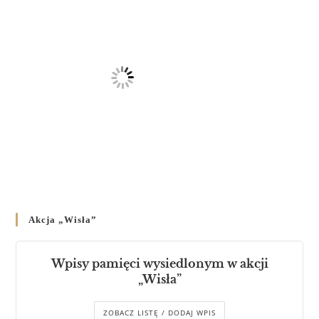
Akcja „Wisła”
Wpisy pamięci wysiedlonym w akcji
„Wisła”
ZOBACZ LISTĘ / DODAJ WPIS