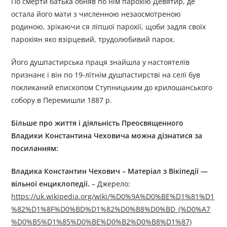
По смерти батька обняв по нїм парохію Девятир, де
остала його мати з численною незаосмотреною
родиною, зрікаючи ся лїпшої парохії, щоби задля своїх
парохіян яко взірцевий, трудолюбивий парох.
Його душпастирська праця знайшла у настоятелїв
признанє і він по 19-лїтнім душпастирстві на селї був
покликаний епископом Ступницьким до крилошанського
собору в Перемишли 1887 р.
Більше про життя і діяльність Преосвященн
ого
В
ладик
и
Константин
а
Чехович
а
можна дізнатися за
посиланням:
Владика Константин Чехович – Матеріал з Вікіпедії —
вільної енциклопедії.
– Джерелo:
https://uk.wikipedia.org/wiki/%D0%9A%D0%BE%D1%81%D1
%82%D1%8F%D0%BD%D1%82%D0%B8%D0%BD_(%D0%A7
%D0%B5%D1%85%D0%BE%D0%B2%D0%B8%D1%87)