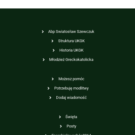
Abp Swiatosław Szewczuk
Struktura UKGK
Historia UKGK
Młodzież Greckokatolicka
Możesz pomóc
Potrzebuję modlitwy
Dodaj wiadomość
Święta
Posty