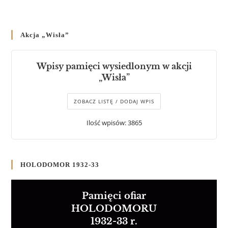
Akcja „Wisła”
Wpisy pamięci wysiedlonym w akcji
„Wisła”
ZOBACZ LISTĘ / DODAJ WPIS
Ilość wpisów: 3865
HOLODOMOR 1932-33
Pamięci ofiar
HOLODOMORU
1932-33 r.