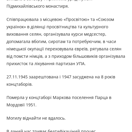
Підмихайлівського монастиря.
Співпрацювала з місцевою «Просвітою» та «Союзом
українок» в ділянці просвітництва та культурного
виховання селян, організувала курси медсестер,
допомагала вбогим, сиротам та потребуючим, в часи
німецької окупації переховувала євреїв, рятувала селян
від помсти німців, а з приходом більшовиків організувала
прихисток та лікування партизан УПА.
27.11.1945 заарештована і 1947 засуджена на 8 років
концтаборів.
Померла у концтаборі Маркова поселення Парца в
Мордовії 1951.
Могилу віднайти не вдалось.
В даний час триває беатифікаціний процес.