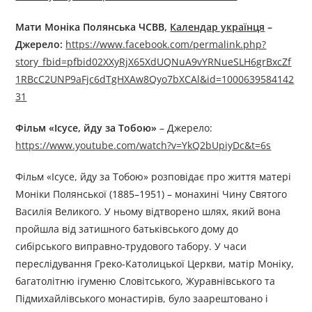
Мати Моніка Полянська ЧСВВ,
Календар українця
–
Джерелo:
https://www.facebook.com/permalink.php?
story_fbid=pfbid02XXyRjX65XdUQNuA9vYRNueSLH6grBxcZf
1RBcC2UNP9aFjc6dTgHXAw8Qyo7bXCAl&id=1000639584142
31
Фільм «Ісусе, йду за Тобою»
– Джерелo:
https://www.youtube.com/watch?v=YkQ2bUpiyDc&t=6s
Фільм «Ісусе, йду за Тобою» розповідає про життя матері
Моніки Полянської (1885–1951) – монахині Чину Святого
Василія Великого. У ньому відтворено шлях, який вона
пройшла від затишного батьківського дому до
сибірського виправно-трудового табору. У часи
переслідування Греко-Католицької Церкви, матір Моніку,
багатолітню ігуменю Словітського, Журавнівського та
Підмихайлівського монастирів, було заарештовано і