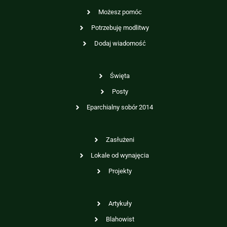
Możesz pomóc
Potrzebuję modlitwy
Dodaj wiadomość
Święta
Posty
Eparchialny sobór 2014
Zasłużeni
Lokale od wynajęcia
Projekty
Artykuły
Blahowist