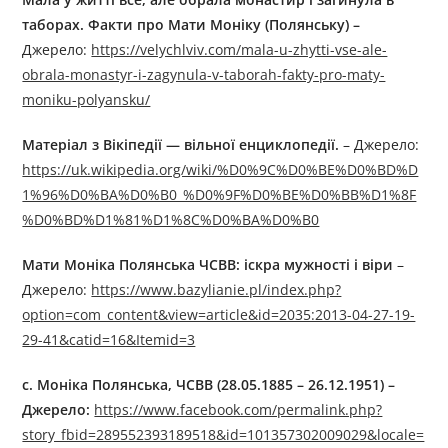
таборах. Факти про Мати Моніку (Полянську) –
Джерелo:
https://velychlviv.com/mala-u-zhytti-vse-ale-
obrala-monastyr-i-zagynula-v-taborah-fakty-pro-maty-
moniku-polyansku/
Матеріал з Вікіпедії — вільної енциклопедії.
– Джерелo:
https://uk.wikipedia.org/wiki/%D0%9C%D0%BE%D0%BD%D
1%96%D0%BA%D0%B0_%D0%9F%D0%BE%D0%BB%D1%8F
%D0%BD%D1%81%D1%8C%D0%BA%D0%B0
Мати Моніка Полянська ЧСВВ: іскра мужності і віри
–
Джерелo:
https://www.bazylianie.pl/index.php?
option=com_content&view=article&id=2035:2013-04-27-19-
29-41&catid=16&Itemid=3
с
.
Моніка Полянська, ЧСВВ (28.05.1885 – 26.12.1951)
–
Джерелo:
https://www.facebook.com/permalink.php?
story_fbid=289552393189518&id=101357302009029&locale=