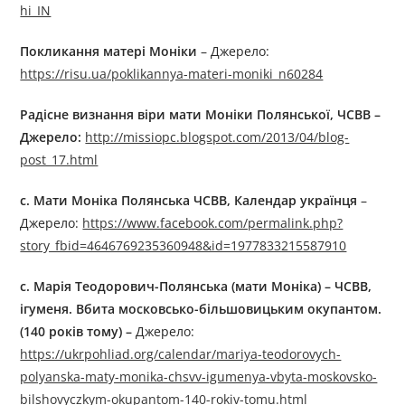
hi_IN
Покликання матері Моніки
– Джерелo:
https://risu.ua/poklikannya-materi-moniki_n60284
Радісне визнання віри мати Моніки Полянської, ЧСВВ
–
Джерелo:
http://missiopc.blogspot.com/2013/04/blog-
post_17.html
с. Мати Моніка Полянська ЧСВВ, Календар українця
–
Джерелo:
https://www.facebook.com/permalink.php?
story_fbid=4646769235360948&id=1977833215587910
с. Марія Теодорович-Полянська (мати Моніка) – ЧСВВ,
ігуменя. Вбита московсько-більшовицьким окупантом.
(140 років тому) –
Джерелo:
https://ukrpohliad.org/calendar/mariya-teodorovych-
polyanska-maty-monika-chsvv-igumenya-vbyta-moskovsko-
bilshovyczkym-okupantom-140-rokiv-tomu.html