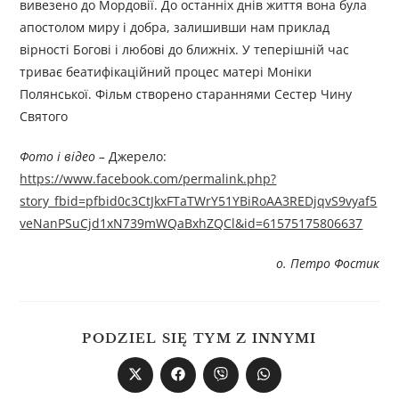
вивезено до Мордовії. До останніх днів життя вона була
апостолом миру і добра, залишивши нам приклад
вірності Богові і любові до ближніх. У теперішній час
триває беатифікаційний процес матері Моніки
Полянської. Фільм створено стараннями Сестер Чину
Святого
Фото і відео –
Джерелo:
https://www.facebook.com/permalink.php?
story_fbid=pfbid0c3CtJkxFTaTWrY51YBiRoAA3REDjqvS9vyaf5
veNanPSuCjd1xN739mWQaBxhZQCl&id=61575175806637
о. Петро Фостик
PODZIEL SIĘ TYM Z INNYMI