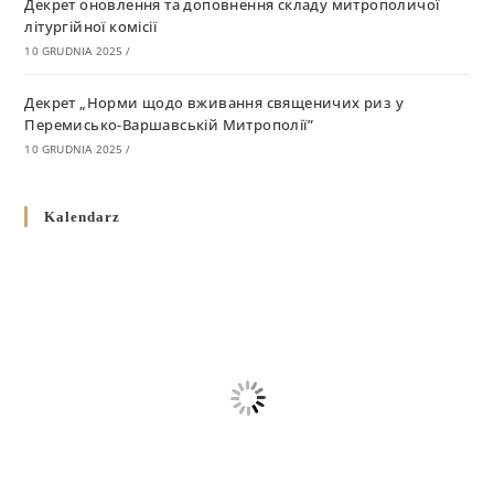
Декрет оновлення та доповнення складу митрополичої
літургійної комісії
10 GRUDNIA 2025
/
Декрет „Норми щодо вживання священичих риз у
Перемисько-Варшавській Митрополії”
10 GRUDNIA 2025
/
Декрет про відзначення Великодня і всіх рухомих свят за
Kalendarz
григоріанським календарем
10 GRUDNIA 2025
/
Декрет проголошення та оприлюдення постанов Синоду
Єпископів УГКЦ як зобов’язуючі на території
Вроцлавсько-Кошалінської Єпархії
5 LISTOPADA 2025
/
Душпастирський план Вроцлавсько-Кошалінської єпархії
на 2025 рік
2 STYCZNIA 2025
/