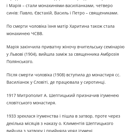
і Марія – стали монахинями-василіанками, четверо
синів: Павло, Євстахій, Василь і Петро – священиками.
По смерти чоловіка їхня матір Харитина також стала
монахинею ЧСВВ.
Марія закінчила приватну жіночу вчительську семінарію
у Львові (1904), вийшла заміж за священника Амброзія
Полянського.
Після смерти чоловіка (1908) вступила до монастиря сс.
Василіанок у Словіті, де працювала у сиротинці.
1917 Митрополит А. Шептицький призначив ігуменею
словітського монастиря.
1933 зреклася ігуменства і пішла в затвор, проте через
декілька місяців з наказу о. Климентія Шептицького
вийшла з затвору і прийняла уряд ігумені