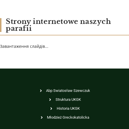
Strony internetowe naszych
parafii
Завантаження слайдів...
Abp Swiatosław Szewczuk
Struktura UKGK
Historia UKGK
Młodzież Greckokatolicka