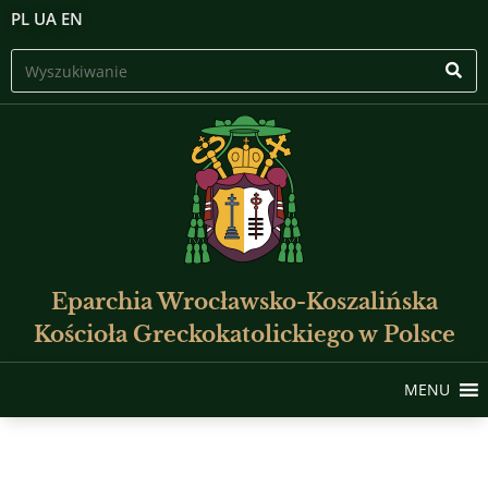
PL
UA
EN
Eparchia Wrocławsko-Koszalińska
Kościoła Greckokatolickiego w Polsce
MENU