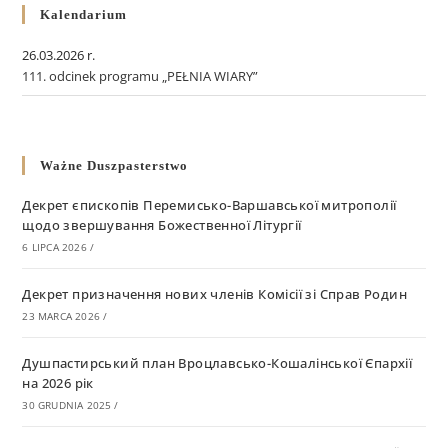
Kalendarium
26.03.2026 r.
111. odcinek programu „PEŁNIA WIARY”
Ważne Duszpasterstwo
Декрет єпископів Перемисько-Варшавської митрополії
щодо звершування Божественної Літургії
6 LIPCA 2026
/
Декрет призначення нових членів Комісії зі Справ Родин
23 MARCA 2026
/
Душпастирський план Вроцлавсько-Кошалінської Єпархії
на 2026 рік
30 GRUDNIA 2025
/