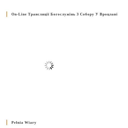
On-Line Трансляції Богослужінь З Собору У Вроцлаві
Pełnia Wiary