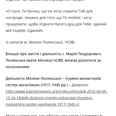
«О Ісусе, Ти бачиш, що не хочу служити Тобі для
нагороди, лишень для того, що Тя люблю і хочу
працювати, щоби з’єднати багато душ для Тебе, єдиний
мій Скарбе, Єдиний».
Із записів м. Моніки Полянської, ЧСВВ.
Більше про життя і діяльність
с.
Марія Теодорович-
Полянська (мати Моніка)
ЧСВВ
, можна дізнатися за
посиланням:
Діяльність Моніки Полянської – ігумені монастирів
сестер-василіанок (1917–1945 рр.) –
Джерелo:
http://www.basiliansisters.org/index.php/uk/8-2016-04-05-
15-34-18/645-diialnist-moniky-polianskoi-ihumeni-
monastyriv-sester-vasylianok-1917-1945-rr
Мала у житті все, але обрала монастир і загинула в